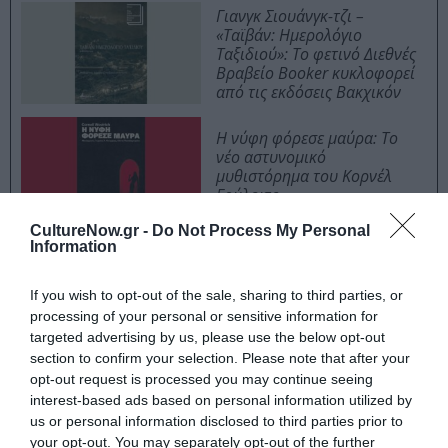
Γιανγκ Σιουάνγκ-τζι –
«Ταϊβάν: Ημερολόγιο
Ταξιδιού»: Το φετινό Διεθνές
Βραβείο Booker κυκλοφορεί
από τις εκδόσεις Βακχικόν
Η νύφη φόρεσε μαύρα: Το
νέο αστυνομικό
μυθιστόρημα του Κορνέλ
Γούλριτς
CultureNow.gr -
Do Not Process My Personal
Information
Η σύγκριση με τον Γκωγκέν, την οποία επιχείρησα και
If you wish to opt-out of the sale, sharing to third parties, or
που για μένα είναι κομβική, πηγάζει από το γεγονός
processing of your personal or sensitive information for
πως ο Κόνραντ, σαν αποκαμωμένος από τον κόσμο,
targeted advertising by us, please use the below opt-out
αποφάσισε να δοκιμάσει, ακριβώς όπως και ο Γκωγκέν,
section to confirm your selection. Please note that after your
την τύχη του ανάμεσα σε ιθαγενείς αναζητώντας εκεί
opt-out request is processed you may continue seeing
αυτό που δεν του προσφέρθηκε στον κύκλο του. Είναι
interest-based ads based on personal information utilized by
ένα φιλοσοφικό ταξίδι που πραγματοποίησαν και οι
us or personal information disclosed to third parties prior to
your opt-out. You may separately opt-out of the further
δύο – ο Γκωγκέν εξάλλου έπασχε από κατάθλιψη, ίσως