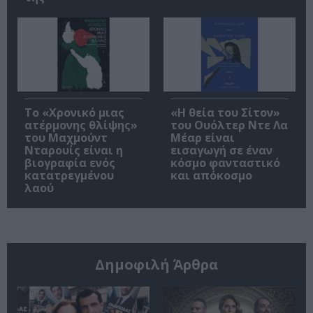
Το «Χρονικό μιας
«Η θεία του Σίτον»
ατέρμονης θλίψης»
του Ουόλτερ Ντε Λα
του Μαχμούντ
Μέαρ είναι
Νταρουίς είναι η
εισαγωγή σε έναν
βιογραφία ενός
κόσμο φανταστικό
κατατρεγμένου
και απόκοσμο
λαού
Δημοφιλή Άρθρα