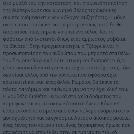
στο μυαλό του την κατάσταση, και η συνειδητοποίησή
της διαπερνούσε σαν αιχμηρό βέλος τις ξαφνικές
σιωπές ανάμεσα στις γενικόλογες συζητήσεις. Η μόνη
σκέψη που τον έκανε να τρέμει ήταν πως αυτό δε θα
διαρκούσε, πως έπρεπε να μπει ένα τέλος. Και το
φοβόταν από ένστικτο, όπως ένας άρρωστος φοβάται
το θάνατο”. Στην πραγματικότητα, ο Τζέφρι είναι η
προσωποποίηση του ανθρώπου που μπροστά στα θέλω
του δεν οπισθοχωρεί ούτε στιγμή και διαπράττει ό,τι
είναι φυσικά δυνατό για να πετύχει τον στόχο του, εδώ
δεν είναι άλλος από την γυναίκα που σφόδρα έχει
ερωτευτεί και σαν ένας άλλος Ρωμαίος θα έκανε τα
πάντα, τα νόμιμα και τα άνομα για να την έχει δική του.
Η νουβέλα διαθέτει ιψενικά στοιχεία δράματος που
κορυφώνεται και το σκηνικό που στήνει ο Κόνραντ
είναι έντονα ποτισμένο από έναν πόλεμο ανάμεσα στην
μοναχικότητα και τα εγκόσμια. Αυτός ο άποικος μοιάζει
ένας ξένος του καιρού του, ένας ξεχασμένος ήρωας που
αποφάσισε να επανέλθει στην σκηνή για το τελικό