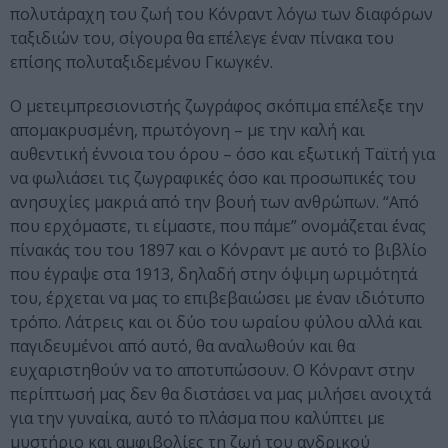
πολυτάραχη του ζωή του Κόνραντ λόγω των διαφόρων
ταξιδιών του, σίγουρα θα επέλεγε έναν πίνακα του
επίσης πολυταξιδεμένου Γκωγκέν.
Ο μετειμπρεσιονιστής ζωγράφος σκόπιμα επέλεξε την
απομακρυσμένη, πρωτόγονη – με την καλή και
αυθεντική έννοια του όρου – όσο και εξωτική Ταϊτή για
να φωλιάσει τις ζωγραφικές όσο και προσωπικές του
ανησυχίες μακριά από την βουή των ανθρώπων. “Από
που ερχόμαστε, τι είμαστε, που πάμε” ονομάζεται ένας
πίνακάς του του 1897 και ο Κόνραντ με αυτό το βιβλίο
που έγραψε στα 1913, δηλαδή στην όψιμη ωριμότητά
του, έρχεται να μας το επιβεβαιώσει με έναν ιδιότυπο
τρόπο. Λάτρεις και οι δύο του ωραίου φύλου αλλά και
παγιδευμένοι από αυτό, θα αναλωθούν και θα
ευχαριστηθούν να το αποτυπώσουν. Ο Κόνραντ στην
περίπτωσή μας δεν θα διστάσει να μας μιλήσει ανοιχτά
για την γυναίκα, αυτό το πλάσμα που καλύπτει με
μυστήριο και αμφιβολίες τη ζωή του ανδρικού