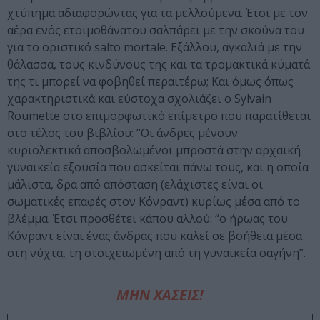
χτύπημα αδιαφορώντας για τα μελλούμενα. Έτσι με τον
αέρα ενός ετοιμοθάνατου σαλπάρει με την σκούνα του
για το οριστικό salto mortale. Εξάλλου, αγκαλιά με την
θάλασσα, τους κινδύνους της και τα τρομακτικά κύματά
της τι μπορεί να φοβηθεί περαιτέρω; Και όμως όπως
χαρακτηριστικά και εύστοχα σχολιάζει ο Sylvain
Roumette στο επιμορφωτικό επίμετρο που παρατίθεται
στο τέλος του βιβλίου: “Οι άνδρες μένουν
κυριολεκτικά αποσβολωμένοι μπροστά στην αρχαϊκή
γυναικεία εξουσία που ασκείται πάνω τους, και η οποία
μάλιστα, δρα από απόσταση (ελάχιστες είναι οι
σωματικές επαφές στον Κόνραντ) κυρίως μέσα από το
βλέμμα. Έτσι προσθέτει κάπου αλλού: “ο ήρωας του
Κόνραντ είναι ένας άνδρας που καλεί σε βοήθεια μέσα
στη νύχτα, τη στοιχειωμένη από τη γυναικεία σαγήνη”.
ΜΗΝ ΧΑΣΕΙΣ!