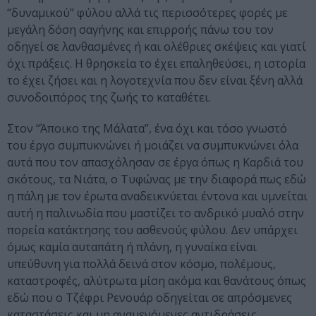
“δυναμικού” φύλου αλλά τις περισσότερες φορές με
μεγάλη δόση σαγήνης και επιρροής πάνω του τον
οδηγεί σε λανθασμένες ή και ολέθριες σκέψεις και γιατί
όχι πράξεις. Η θρησκεία το έχει επαληθεύσει, η ιστορία
το έχει ζήσει και η λογοτεχνία που δεν είναι ξένη αλλά
συνοδοιπόρος της ζωής το καταθέτει.
Στον “Άποικο της Μάλατα”, ένα όχι και τόσο γνωστό
του έργο συμπυκνώνει ή μοιάζει να συμπυκνώνει όλα
αυτά που τον απασχόλησαν σε έργα όπως η Καρδιά του
σκότους, τα Νιάτα, ο Τυφώνας με την διαφορά πως εδώ
η πάλη με τον έρωτα αναδεικνύεται έντονα και υμνείται
αυτή η παλινωδία που μαστίζει το ανδρικό μυαλό στην
πορεία κατάκτησης του ασθενούς φύλου. Δεν υπάρχει
όμως καμία αυταπάτη ή πλάνη, η γυναίκα είναι
υπεύθυνη για πολλά δεινά στον κόσμο, πολέμους,
καταστροφές, αλύτρωτα μίση ακόμα και θανάτους όπως
εδώ που ο Τζέφρι Ρενουάρ οδηγείται σε απρόσμενες
καταστάσεις και μη αναμενόμενες αντιδράσεις