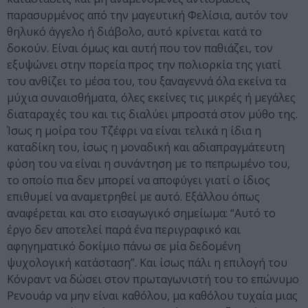
παρασυρμένος από την μαγευτική Φελίσια, αυτόν τον
θηλυκό άγγελο ή διάβολο, αυτό κρίνεται κατά το
δοκούν. Είναι όμως και αυτή που τον παθιάζει, τον
εξυψώνει στην πορεία προς την πολιορκία της γιατί
του ανθίζει το μέσα του, του ξαναγεννά όλα εκείνα τα
μύχια συναισθήματα, όλες εκείνες τις μικρές ή μεγάλες
διαταραχές του και τις διαλύει μπροστά στον μύθο της.
Ίσως η μοίρα του Τζέφρι να είναι τελικά η ίδια η
καταδίκη του, ίσως η μοναδική και αδιαπραγμάτευτη
φύση του να είναι η συνάντηση με το πεπρωμένο του,
το οποίο πια δεν μπορεί να αποφύγει γιατί ο ίδιος
επιθυμεί να αναμετρηθεί με αυτό. Εξάλλου όπως
αναφέρεται και στο εισαγωγικό σημείωμα: “Αυτό το
έργο δεν αποτελεί παρά ένα περιγραφικό και
αφηγηματικό δοκίμιο πάνω σε μία δεδομένη
ψυχολογική κατάσταση”. Και ίσως πάλι η επιλογή του
Κόνραντ να δώσει στον πρωταγωνιστή του το επώνυμο
Ρενουάρ να μην είναι καθόλου, μα καθόλου τυχαία μιας