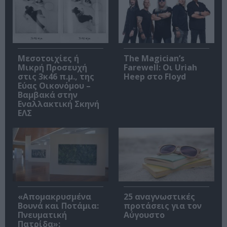
Μεσοτοιχίες ή
The Magician’s
Μικρή Προσευχή
Farewell: Οι Uriah
στις 3κ46 π.μ., της
Heep στο Floyd
Εύας Οικονόμου –
Βαμβακά στην
Εναλλακτική Σκηνή
ΕΛΣ
«Απομακρυσμένα
25 αναγνωστικές
Βουνά και Ποτάμια:
προτάσεις για τον
Πνευματική
Αύγουστο
Πατρίδα»: