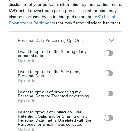
disclosure of your personal information by third parties on the
και ο Κόνραντ – σε άλλη γη και σε άλλα μέρη, με
IAB’s list of downstream participants. This information may
διαφορετικούς τρόπους και υπό άλλες συνθήκες αλλά
also be disclosed by us to third parties on the
IAB’s List of
με κοινή αφετηρία, την επιθυμία για την ανακάλυψη
Downstream Participants
that may further disclose it to other
νέων οριζόντων σαν οι παρόντες να ήταν ανεπαρκείς. Ο
third parties.
Κόνραντ στο τέλος της νουβέλας γράφει με ένα έντονο
Personal Data Processing Opt Outs
μελαγχολικό αν όχι απαισιόδοξο τόνο: “Ένα βαρύ
μαύρο σύννεφο έριχνε τη σκιά του πάνω από τον ψηλό
I want to opt-out of the Sharing of my
βράχο στον μεσαίο λόφο͘ και κάτω από τη μυστηριώδη
personal data.
Opted In
σιωπή αυτής της σκιάς, η Μάλατα απλωνόταν πένθιμη,
σαν να θρηνούσε στο εξωτικό ηλιοβασίλεμα την καρδιά
I want to opt-out of the Sale of my
που ράγισε εκεί”. Σκοτεινή νουβέλα με
Personal Data.
Opted In
κινηματογραφικά πλάνα που προσφέρονται για την
έβδομη τέχνη – η καρδιά του σκότους έχει ήδη
I want to opt-out of processing my
Personal Data for Targeted Advertising.
μεταφερθεί στον κινηματογράφο – θα μας θυμίζει πως
Opted In
πνεύματα όπως αυτό του Κόνραντ δείχνουν σε κάθε
ευκαιρία το μεγαλείο της αιωνιότητας και της
I want to opt-out of Collection, Use,
Retention, Sale, and/or Sharing of my
απεραντοσύνης από την μία και την επισφαλή θέση μας
Personal Data that Is Unrelated with the
Purposes for which it was collected.
στον κόσμο εν γένει από την άλλη.
Opted In