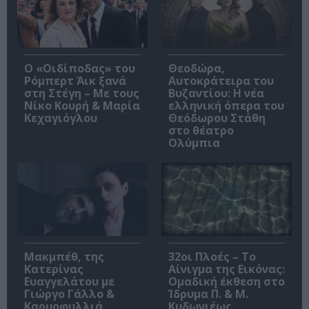
O «Οιδίποδας» του
Θεοδώρα,
Ρόμπερτ Άικ ξανά
Αυτοκράτειρα του
στη Στέγη – Με τους
Βυζαντίου: Η νέα
Νίκο Κουρή & Μαρία
ελληνική όπερα του
Κεχαγιόγλου
Θεόδωρου Στάθη
στο θέατρο
Ολύμπια
Μακμπέθ, της
32οι Πλοές – Το
Κατερίνας
Αίνιγμα της Εικόνας:
Ευαγγελάτου με
Ομαδική έκθεση στο
Γιώργο Γάλλο &
Ίδρυμα Π. & Μ.
Καρυοφυλλιά
Κυδωνιέως