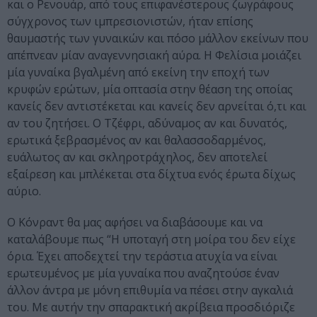
και ο Ρενουάρ, από τους επιφανέστερους ζωγράφους
σύγχρονος των ιμπρεσιονιστών, ήταν επίσης
θαυμαστής των γυναικών και πόσο μάλλον εκείνων που
απέπνεαν μίαν αναγεννησιακή αύρα. Η Φελίσια μοιάζει
μία γυναίκα βγαλμένη από εκείνη την εποχή των
κρυφών ερώτων, μία οπτασία στην θέαση της οποίας
κανείς δεν αντιστέκεται και κανείς δεν αρνείται ό,τι και
αν του ζητήσει. Ο Τζέφρι, αδύναμος αν και δυνατός,
ερωτικά ξεβρασμένος αν και θαλασσοδαρμένος,
ευάλωτος αν και σκληροτράχηλος, δεν αποτελεί
εξαίρεση και μπλέκεται στα δίχτυα ενός έρωτα δίχως
αύριο.
Ο Κόνραντ θα μας αφήσει να διαβάσουμε και να
καταλάβουμε πως “Η υποταγή στη μοίρα του δεν είχε
όρια. Έχει αποδεχτεί την τεράστια ατυχία να είναι
ερωτευμένος με μία γυναίκα που αναζητούσε έναν
άλλον άντρα με μόνη επιθυμία να πέσει στην αγκαλιά
του. Με αυτήν την σπαρακτική ακρίβεια προσδιόριζε