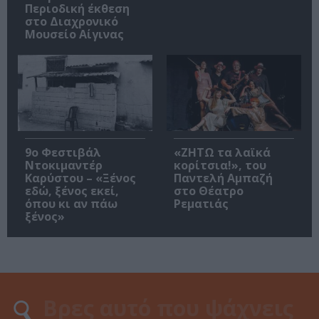
Περιοδική έκθεση
στο Διαχρονικό
Μουσείο Αίγινας
9ο Φεστιβάλ
«ΖΗΤΩ τα λαϊκά
Ντοκιμαντέρ
κορίτσια!», του
Καρύστου – «Ξένος
Παντελή Αμπαζή
εδώ, ξένος εκεί,
στο Θέατρο
όπου κι αν πάω
Ρεματιάς
ξένος»