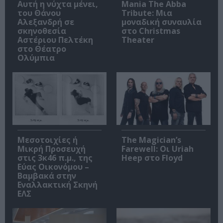
Αυτή η νύχτα μένει,
Mania The Abba
του Θάνου
Tribute: Μια
Αλεξανδρή σε
μοναδική συναυλία
σκηνοθεσία
στο Christmas
Αστέριου Πελτέκη
Theater
στο Θέατρο
Ολύμπια
Μεσοτοιχίες ή
The Magician’s
Μικρή Προσευχή
Farewell: Οι Uriah
στις 3κ46 π.μ., της
Heep στο Floyd
Εύας Οικονόμου –
Βαμβακά στην
Εναλλακτική Σκηνή
ΕΛΣ