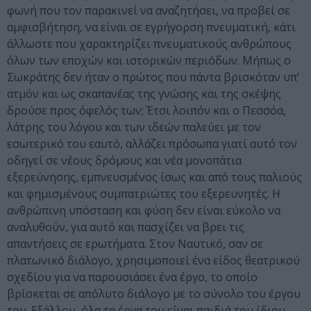
φωνή που τον παρακινεί να αναζητήσει, να προβεί σε
αμφισβήτηση, να είναι σε εγρήγορση πνευματική, κάτι
άλλωστε που χαρακτηρίζει πνευματικούς ανθρώπους
όλων των εποχών και ιστορικών περιόδων. Μήπως ο
Σωκράτης δεν ήταν ο πρώτος που πάντα βρισκόταν υπ’
ατμόν και ως σκαπανέας της γνώσης και της σκέψης
δρούσε προς όφελός των; Έτσι λοιπόν και ο Πεσσόα,
λάτρης του λόγου και των ιδεών παλεύει με τον
εσωτερικό του εαυτό, αλλάζει πρόσωπα γιατί αυτό τον
οδηγεί σε νέους δρόμους και νέα μονοπάτια
εξερεύνησης, εμπνευσμένος ίσως και από τους παλιούς
και φημισμένους συμπατριώτες του εξερευνητές. Η
ανθρώπινη υπόσταση και φύση δεν είναι εύκολο να
αναλυθούν, για αυτό και πασχίζει να βρει τις
απαντήσεις σε ερωτήματα. Στον Ναυτικό, σαν σε
πλατωνικό διάλογο, χρησιμοποιεί ένα είδος θεατρικού
σχεδίου για να παρουσιάσει ένα έργο, το οποίο
βρίσκεται σε απόλυτο διάλογο με το σύνολο του έργου
του. Εξάλλου, όλα τα έργα του είναι παιδιά του ίδιου