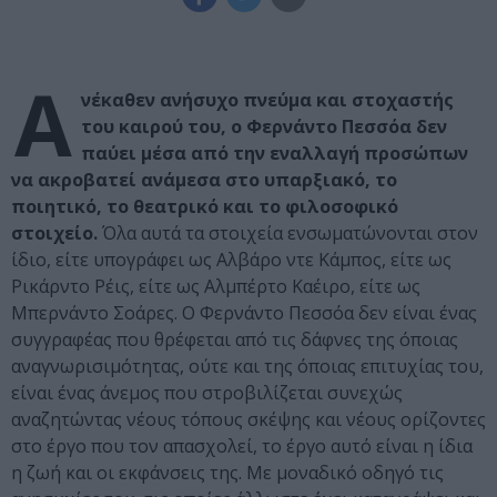
Α
νέκαθεν ανήσυχο πνεύμα και στοχαστής
του καιρού του, ο Φερνάντο Πεσσόα δεν
παύει μέσα από την εναλλαγή προσώπων
να ακροβατεί ανάμεσα στο υπαρξιακό, το
ποιητικό, το θεατρικό και το φιλοσοφικό
στοιχείο.
Όλα αυτά τα στοιχεία ενσωματώνονται στον
ίδιο, είτε υπογράφει ως Αλβάρο ντε Κάμπος, είτε ως
Ρικάρντο Ρέις, είτε ως Αλμπέρτο Καέιρο, είτε ως
Μπερνάντο Σοάρες. Ο Φερνάντο Πεσσόα δεν είναι ένας
συγγραφέας που θρέφεται από τις δάφνες της όποιας
αναγνωρισιμότητας, ούτε και της όποιας επιτυχίας του,
είναι ένας άνεμος που στροβιλίζεται συνεχώς
αναζητώντας νέους τόπους σκέψης και νέους ορίζοντες
στο έργο που τον απασχολεί, το έργο αυτό είναι η ίδια
η ζωή και οι εκφάνσεις της. Με μοναδικό οδηγό τις