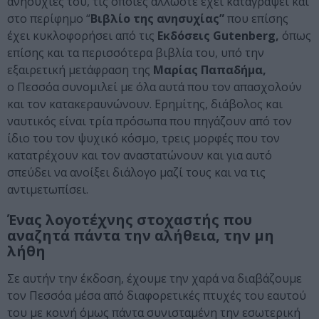
ανησυχίες του, τις οποίες άλλωστε έχει καταγράψει και
στο περίφημο “
Βιβλίο της ανησυχίας”
που επίσης
έχει κυκλοφορήσει από τις
Εκδόσεις Gutenberg,
όπως
επίσης και τα περισσότερα βιβλία του, υπό την
εξαιρετική μετάφραση της
Μαρίας Παπαδήμα,
ο Πεσσόα συνομιλεί με όλα αυτά που τον απασχολούν
και τον κατακεραυνώνουν. Ερημίτης, διάβολος και
ναυτικός είναι τρία πρόσωπα που πηγάζουν από τον
ίδιο του τον ψυχικό κόσμο, τρεις μορφές που τον
κατατρέχουν και τον αναστατώνουν και για αυτό
σπεύδει να ανοίξει διάλογο μαζί τους και να τις
αντιμετωπίσει.
Ένας λογοτέχνης στοχαστής που
αναζητά πάντα την αλήθεια, την μη
λήθη
Σε αυτήν την έκδοση, έχουμε την χαρά να διαβάζουμε
τον Πεσσόα μέσα από διαφορετικές πτυχές του εαυτού
του με κοινή όμως πάντα συνισταμένη την εσωτερική