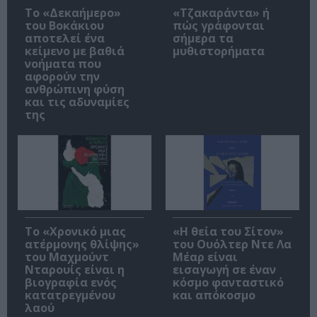
Το «Δεκαήμερο»
«Τζακαράντα» ή
του Βοκάκιου
πώς γράφονται
αποτελεί ένα
σήμερα τα
κείμενο με βαθιά
μυθιστορήματα
νοήματα που
αφορούν την
ανθρώπινη φύση
και τις αδυναμίες
της
Το «Χρονικό μιας
«Η θεία του Σίτον»
ατέρμονης θλίψης»
του Ουόλτερ Ντε Λα
του Μαχμούντ
Μέαρ είναι
Νταρουίς είναι η
εισαγωγή σε έναν
βιογραφία ενός
κόσμο φανταστικό
κατατρεγμένου
και απόκοσμο
λαού