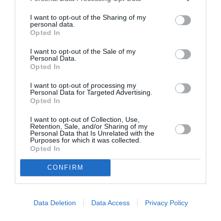
αφήγηση του ονείρου οδηγεί σ’ ένα αίσθημα ιλίγγου
αντίστοιχο με το καθρέφτισμα του εαυτού του σ’ ένα βαθύ
I want to opt-out of the Sharing of my
personal data.
πηγάδι και το υποκείμενο στέκεται εκστατικό μπροστά στον
Opted In
εγκιβωτισμό των ειδώλων του… Τι είναι πραγματικό και τί
όχι; Άπειρη και άγνωστη για τον Πεσσόα είναι η ίδια η
I want to opt-out of the Sale of my
Personal Data.
ύπαρξη»
σημειώνει στο εξαιρετικό επίμετρο η
Δήμητρα
Opted In
Κονδυλάκη.
I want to opt-out of processing my
Personal Data for Targeted Advertising.
Απόσπασμα από το βιβλίο «Ο Ναυτικός
Opted In
και άλλα κείμενα»
I want to opt-out of Collection, Use,
«Υποφέρει ο κόσμος ακόμη, αν και τον παρηγορείς, πεθαίνει
Retention, Sale, and/or Sharing of my
Personal Data that Is Unrelated with the
η ζωή ακόμη, αν και την αγαπάς; Πρέπει να σκοτώσεις
Purposes for which it was collected.
Opted In
περισσότερο μέσα σου για να ζήσει ο κόσμος; Σταμάτα, μην
τολμάς περισσότερες λύπες και περισσότερους πόνους,
CONFIRM
Υπάρχουν περισσότεροι πόνοι, άραγε, πού τολμάς;
Υπάρχουν περισσότερες λύπες που βάλλεις εναντίον σου;
Χύσε αιώνια, άνθρωπε αιώνιε, το βάλσαμο της στοργής σου
Data Deletion
Data Access
Privacy Policy
πάνω στα πράγματα {…}»