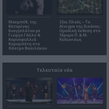
Μακμπέθ, της
32οι Πλοές – Το
Κατερίνας
Αίνιγμα της Εικόνας:
Ευαγγελάτου με
Ομαδική έκθεση στο
Γιώργο Γάλλο &
Ίδρυμα Π. & Μ.
Καρυοφυλλιά
Κυδωνιέως
Καραμπέτη στο
Θέατρο Βασιλάκου
Τελευταία νέα