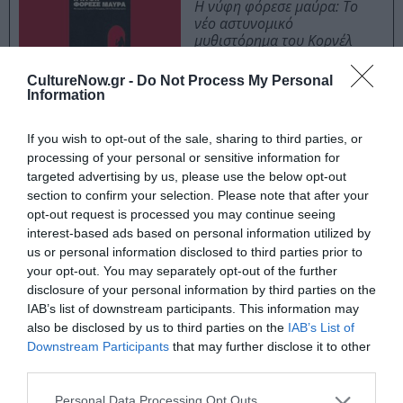
Η νύφη φόρεσε μαύρα: Το
νέο αστυνομικό
μυθιστόρημα του Κορνέλ
Γούλριτς
CultureNow.gr -
Do Not Process My Personal
Information
Στη Σαλώμη, μια προσωπικότητα την οποία έχει
If you wish to opt-out of the sale, sharing to third parties, or
πραγματευτεί και ο Όσκαρ Ουάιλντ αλλά και στο άλλο
processing of your personal or sensitive information for
κείμενο με τίτλο Σακυαμούνι, ένα κείμενο ανατολίτικης
targeted advertising by us, please use the below opt-out
επιρροής, ο Πεσσόα αποδεικνύει πως δεν περιορίζεται
section to confirm your selection. Please note that after your
opt-out request is processed you may continue seeing
και πάντα δοκιμάζει νέες απόπειρες ερμηνείας
interest-based ads based on personal information utilized by
προσώπων που τον έχουν σημαδέψει και στιγματίσει. Ο
us or personal information disclosed to third parties prior to
Πεσσόα δεν σταματά να προκαλεί τον εαυτό του, να
your opt-out. You may separately opt-out of the further
χρησιμοποιεί εντελώς διαφορετικά είδη έκφρασης,
disclosure of your personal information by third parties on the
όπως η ποίηση, το πεζό, το θέατρο προσπαθώντας να
IAB’s list of downstream participants. This information may
κατακτήσει μια κάποια αλήθεια, αυτή που θα τον
also be disclosed by us to third parties on the
IAB’s List of
οδηγήσει σε ένα κάποιο αποτέλεσμα, σε μια κάποια
Downstream Participants
that may further disclose it to other
third parties.
λύση για να θυμηθούμε και τον στενό του φίλο
Κωνσταντίνο Καβάφη. Παλεύει με τις αφηγήσεις του, «
η
Personal Data Processing Opt Outs