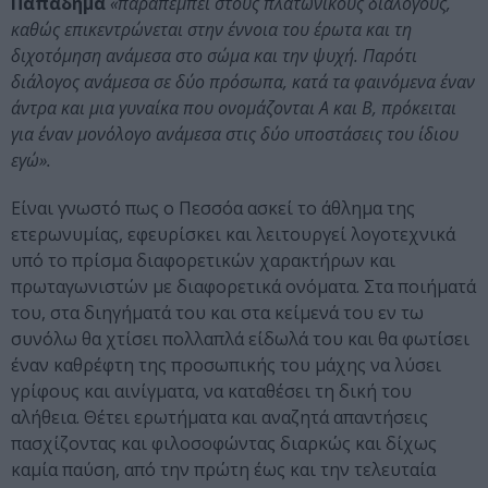
Παπαδήμα
«παραπέμπει στους πλατωνικούς διαλόγους,
καθώς επικεντρώνεται στην έννοια του έρωτα και τη
διχοτόμηση ανάμεσα στο σώμα και την ψυχή. Παρότι
διάλογος ανάμεσα σε δύο πρόσωπα, κατά τα φαινόμενα έναν
άντρα και μια γυναίκα που ονομάζονται Α και Β, πρόκειται
για έναν μονόλογο ανάμεσα στις δύο υποστάσεις του ίδιου
εγώ».
Είναι γνωστό πως ο Πεσσόα ασκεί το άθλημα της
ετερωνυμίας, εφευρίσκει και λειτουργεί λογοτεχνικά
υπό το πρίσμα διαφορετικών χαρακτήρων και
πρωταγωνιστών με διαφορετικά ονόματα. Στα ποιήματά
του, στα διηγήματά του και στα κείμενά του εν τω
συνόλω θα χτίσει πολλαπλά είδωλά του και θα φωτίσει
έναν καθρέφτη της προσωπικής του μάχης να λύσει
γρίφους και αινίγματα, να καταθέσει τη δική του
αλήθεια. Θέτει ερωτήματα και αναζητά απαντήσεις
πασχίζοντας και φιλοσοφώντας διαρκώς και δίχως
καμία παύση, από την πρώτη έως και την τελευταία