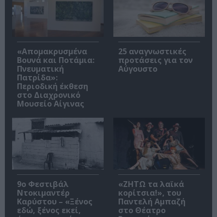
«Απομακρυσμένα
25 αναγνωστικές
Βουνά και Ποτάμια:
προτάσεις για τον
Πνευματική
Αύγουστο
Πατρίδα»:
Περιοδική έκθεση
στο Διαχρονικό
Μουσείο Αίγινας
9ο Φεστιβάλ
«ΖΗΤΩ τα λαϊκά
Ντοκιμαντέρ
κορίτσια!», του
Καρύστου – «Ξένος
Παντελή Αμπαζή
εδώ, ξένος εκεί,
στο Θέατρο