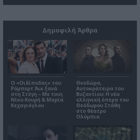
Δημοφιλή Άρθρα
O «Οιδίποδας» του
Θεοδώρα,
Ρόμπερτ Άικ ξανά
Αυτοκράτειρα του
στη Στέγη – Με τους
Βυζαντίου: Η νέα
Νίκο Κουρή & Μαρία
ελληνική όπερα του
Κεχαγιόγλου
Θεόδωρου Στάθη
στο θέατρο
Ολύμπια