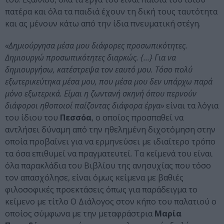
πατέρα και όλα τα παιδιά έχουν τη δική τους ταυτότητα
και ας μένουν κάτω από την ίδια πνευματική στέγη.
«Δημιούργησα μέσα μου διάφορες προσωπικότητες.
Δημιουργώ προσωπικότητες διαρκώς. {…} Για να
δημιουργήσω, κατέστρεψα τον εαυτό μου. Τόσο πολύ
εξωτερικεύτηκα μέσα μου, που μέσα μου δεν υπάρχω παρά
μόνο εξωτερικά. Είμαι η ζωντανή σκηνή όπου περνούν
διάφοροι ηθοποιοί παίζοντας διάφορα έργα»
είναι τα λόγια
του ίδιου του
Πεσσόα
, ο οποίος προσπαθεί να
αντλήσει δύναμη από την ηθελημένη διχοτόμηση στην
οποία προβαίνει για να ερμηνεύσει με ιδιαίτερο τρόπο
τα όσα επιθυμεί να πραγματευτεί. Τα κείμενά του είναι
όλα παρακλάδια του Βιβλίου της ανησυχίας που τόσο
τον απασχόλησε, είναι όμως κείμενα με βαθιές
φιλοσοφικές προεκτάσεις όπως για παράδειγμα το
κείμενο με τίτλο Ο Διάλογος στον κήπο του παλατιού ο
οποίος σύμφωνα με την μεταφράστρια
Μαρία