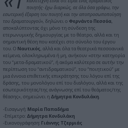
«Τ
καλλιτέχνη είναι ότι είμαι ένας δραματικός
ποιητής· έχω διαρκώς, σε όλα όσα γράφω, την
εσωτερική έξαρση του ποιητή και την αποπροσωποποίηση
του δραματουργού»,
δηλώνει ο
Φερνάντο Πεσσόα
,
αποκαλύπτοντας όχι μόνο τη σύνδεση της
ετερωνυμικής δημιουργίας με το θέατρο, αλλά και τη
σημαντική θέση που κατέχει στο σύνολο του έργου
του. Ο
Ναυτικός
, αλλά και όλα τα θεατρικά πεσσοανικά
κείμενα, ολοκληρωμένα ή μη, ανήκουν «στην κατηγορία
του “μετα-δραματικού”, ή ακόμα καλύτερα σε αυτήν την
περίπτωση του “αντιδραματικού”, του “ποιητικού” με
μια έννοια επιθετικής επικράτησης του λόγου επί της
δράσης, του μονολόγου επί του διαλόγου, αλλά και της
εσωτερικότητας/της ανάγνωσης επί του θεάματος/της
θέασης», σημειώνει η
Δήμητρα Κονδυλάκη
.
-Εισαγωγή:
Μαρία Παπαδήμα
-Επίμετρο:
Δήμητρα Κονδυλάκη
-Εικονογράφηση:
Γιάννης Τζερμιάς