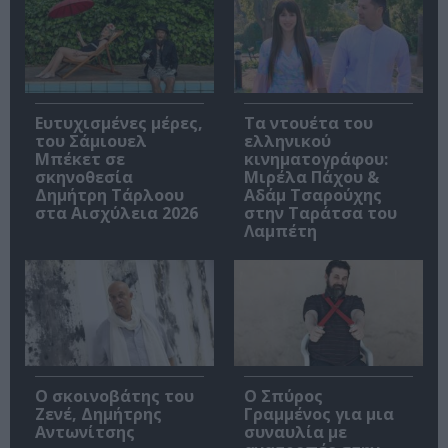
Ευτυχισμένες μέρες,
Τα ντουέτα του
του Σάμιουελ
ελληνικού
Μπέκετ σε
κινηματογράφου:
σκηνοθεσία
Μιρέλα Πάχου &
Δημήτρη Τάρλοου
Αδάμ Τσαρούχης
στα Αισχύλεια 2026
στην Ταράτσα του
Λαμπέτη
Ο σκοινοβάτης του
Ο Σπύρος
Ζενέ, Δημήτρης
Γραμμένος για μια
Αντωνίτσης
συναυλία με