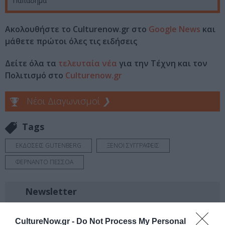
Παπαδήμα
Ακολουθήστε το Culturenow.gr στο
Google News
και
μάθετε πρώτοι όλες τις ειδήσεις
Δείτε όλα τα
τελευταία νέα
για την Τέχνη και τον
Πολιτισμό στο
Culturenow.gr
Νέοι Διαγωνισμοί
❯
Tags
ΕΚΔΟΣΕΙΣ GUTENBERG
ΞΕΝΟΙ ΣΥΓΓΡΑΦΕΙΣ
ΦΕΡΝΑΝΤΟ ΠΕΣΣΟΑ
Newsletter
Κάθε βδομάδα στο e-mail σας τα τελευταία νέα για
την Τέχνη και τον Πολιτισμό!
CultureNow.gr -
Do Not Process My Personal