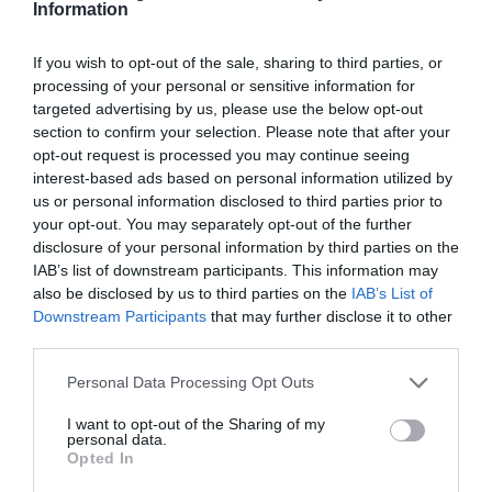
Information
If you wish to opt-out of the sale, sharing to third parties, or
processing of your personal or sensitive information for
targeted advertising by us, please use the below opt-out
Ακολουθήστε το Culturenow.gr
section to confirm your selection. Please note that after your
opt-out request is processed you may continue seeing
interest-based ads based on personal information utilized by
us or personal information disclosed to third parties prior to
your opt-out. You may separately opt-out of the further
Σχετικά Άρθρα
disclosure of your personal information by third parties on the
IAB’s list of downstream participants. This information may
also be disclosed by us to third parties on the
IAB’s List of
Downstream Participants
that may further disclose it to other
third parties.
Personal Data Processing Opt Outs
I want to opt-out of the Sharing of my
Φιλίπ Κολλέν – Ο
Ελένη Μπουκαούρη
personal data.
μπάρμαν του Ritz:
– η Μαρία τα ήθελε
Opted In
Ένα κοινωνικό
όλα: Ένα κοινωνικό