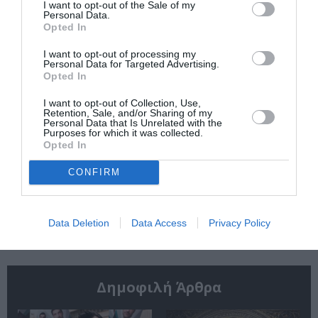
ιστορικό βιβλίο
βιβλίο για γυναίκες
I want to opt-out of the Sale of my
Personal Data.
Opted In
I want to opt-out of processing my
Personal Data for Targeted Advertising.
Opted In
I want to opt-out of Collection, Use,
Retention, Sale, and/or Sharing of my
Γιώργος
Γιανγκ Σιουάνγκ-τζι
Personal Data that Is Unrelated with the
Χωματηνός –
– «Ταϊβάν:
Purposes for which it was collected.
Βρίκελοι: Το νέο του
Ημερολόγιο
Opted In
βιβλίο γεμάτο
Ταξιδιού»: Το
μυστήριο
φετινό Διεθνές
CONFIRM
Βραβείο Booker
κυκλοφορεί από τις
εκδόσεις Βακχικόν
Data Deletion
Data Access
Privacy Policy
Δημοφιλή Άρθρα