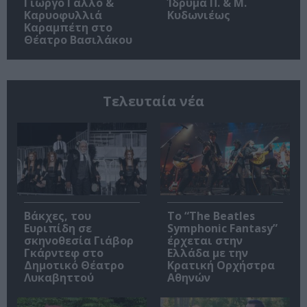
Γιώργο Γάλλο &
Ίδρυμα Π. & Μ.
Καρυοφυλλιά
Κυδωνιέως
Καραμπέτη στο
Θέατρο Βασιλάκου
Τελευταία νέα
Βάκχες, του
Το “The Beatles
Ευριπίδη σε
Symphonic Fantasy”
σκηνοθεσία Γιάβορ
έρχεται στην
Γκάρντεφ στο
Ελλάδα με την
Δημοτικό Θέατρο
Κρατική Ορχήστρα
Λυκαβηττού
Αθηνών