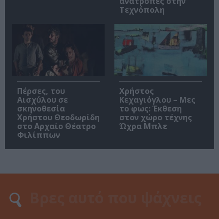
ανατροπές στην
Τεχνόπολη
Πέρσες, του
Χρήστος
Αισχύλου σε
Κεχαγιόγλου – Μες
σκηνοθεσία
το φως: Έκθεση
Χρήστου Θεοδωρίδη
στον χώρο τέχνης
στο Αρχαίο Θέατρο
Ώχρα Μπλε
Φιλίππων