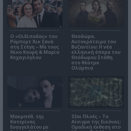
O «Οιδίποδας» του
Θεοδώρα,
Ρόμπερτ Άικ ξανά
Αυτοκράτειρα του
στη Στέγη – Με τους
Βυζαντίου: Η νέα
Νίκο Κουρή & Μαρία
ελληνική όπερα του
Κεχαγιόγλου
Θεόδωρου Στάθη
στο θέατρο
Ολύμπια
Μακμπέθ, της
32οι Πλοές – Το
Κατερίνας
Αίνιγμα της Εικόνας:
Ευαγγελάτου με
Ομαδική έκθεση στο