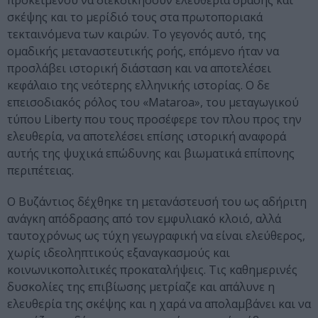
προκειμένου να διεκδικήσουν ελευθερία δράσης και
σκέψης και το μερίδιό τους στα πρωτοποριακά
τεκταινόμενα των καιρών. Το γεγονός αυτό, της
ομαδικής μεταναστευτικής ροής, επόμενο ήταν να
προσλάβει ιστορική διάσταση και να αποτελέσει
κεφάλαιο της νεότερης ελληνικής ιστορίας. Ο δε
επεισοδιακός ρόλος του «Mataroa», του μεταγωγικού
τύπου Liberty που τους προσέφερε τον πλου προς την
ελευθερία, να αποτελέσει επίσης ιστορική αναφορά
αυτής της ψυχικά επώδυνης και βιωματικά επίπονης
περιπέτειας.
Ο Βυζάντιος δέχθηκε τη μετανάστευσή του ως αδήριτη
ανάγκη απόδρασης από τον εμφυλιακό κλοιό, αλλά
ταυτοχρόνως ως τύχη γεωγραφική να είναι ελεύθερος,
χωρίς ιδεοληπτικούς εξαναγκασμούς και
κοινωνικοπολιτικές προκαταλήψεις. Τις καθημερινές
δυσκολίες της επιβίωσης μετρίαζε και απάλυνε η
ελευθερία της σκέψης και η χαρά να απολαμβάνει και να