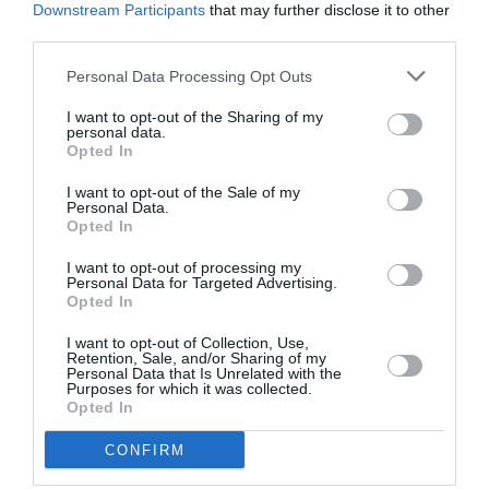
Downstream Participants
that may further disclose it to other
1) Η αφαιρετική περίοδος η οποία διήρκησε μέχρι το
third parties.
1972 και ολοκληρώθηκε με μια αναδρομική έκθεση στο
Μουσείο Galliera. (1945 – 1972)
Personal Data Processing Opt Outs
2) Η περίοδος των μαυρόασπρων σχεδίων σε χαρτί τα
I want to opt-out of the Sharing of my
οποία εγκωμίασε με ένα εμβριθές και διορατικό
personal data.
Opted In
κείμενο ο φιλόσοφος Michel Foucault. (1972 – 1981)
3) Η περίοδος των ανθρωποκεντρικών συνθέσεων που
I want to opt-out of the Sale of my
άρχισε από το 1981 και διήρκεσε μέχρι το τέλος της
Personal Data.
Opted In
ζωής του και παρουσιάστηκαν σε μια πλειάδα εκθέσεων
διεθνώς. (1981 – 2007)
I want to opt-out of processing my
Personal Data for Targeted Advertising.
Opted In
Έργα του περιλαμβάνονται στις συλλογές μεγάλων
μουσείων της Ευρώπης. Η Γαλλική κυβέρνηση
I want to opt-out of Collection, Use,
θέλοντας να εξάρει την συμβολή του στην τέχνη και
Retention, Sale, and/or Sharing of my
Personal Data that Is Unrelated with the
θεωρώντας τον ως ένα σημαντικό εκπρόσωπο της École
Purposes for which it was collected.
Opted In
de Paris τον τίμησε απονέμοντάς του υψηλές
διακρίσεις όπως του Ιππότη της Λεγεώνας της Τιμής
CONFIRM
(Chevalier de la Légion d’Honneur) και αργότερα του