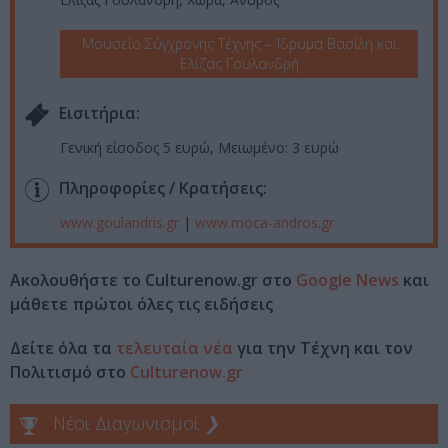
Μουσείο Σύγχρονης Τέχνης – Ίδρυμα Βασίλη και
Ελίζας Γουλανδρή
Eισιτήρια:
Γενική είσοδος 5 ευρώ, Μειωμένο: 3 ευρώ
Πληροφορίες / Κρατήσεις:
www.goulandris.gr
|
www.moca-andros.gr
Ακολουθήστε το Culturenow.gr στο
Google News
και
μάθετε πρώτοι όλες τις ειδήσεις
Δείτε όλα τα
τελευταία νέα
για την Τέχνη και τον
Πολιτισμό στο
Culturenow.gr
Νέοι Διαγωνισμοί
❯