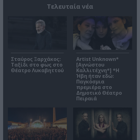
Τελευταία νέα
Σταύρος Ξαρχάκος:
Artist Unknown*
Ταξίδι στο φως στο
[Αγνώστου
Θέατρο Λυκαβηττού
Καλλιτέχνη*] *Η
Ήβη ήταν εδώ:
Παγκόσμια
πρεμιέρα στο
Δημοτικό Θέατρο
Πειραιά