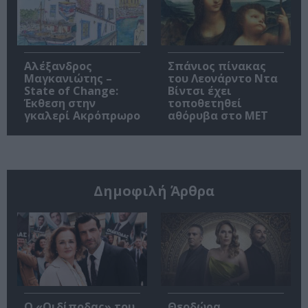
Αλέξανδρος
Σπάνιος πίνακας
Μαγκανιώτης –
του Λεονάρντο Ντα
State of Change:
Βίντσι έχει
Έκθεση στην
τοποθετηθεί
γκαλερί Ακρόπρωρο
αθόρυβα στο MET
Δημοφιλή Άρθρα
O «Οιδίποδας» του
Θεοδώρα,