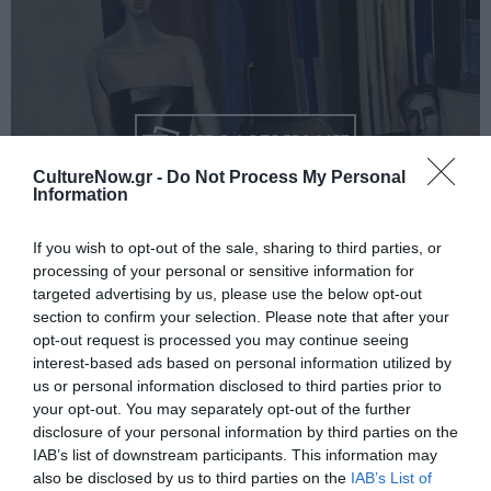
ΔΕΣ 6 ΦΩΤΟΓΡΑΦΙΕΣ
CultureNow.gr -
Do Not Process My Personal
Information
If you wish to opt-out of the sale, sharing to third parties, or
processing of your personal or sensitive information for
targeted advertising by us, please use the below opt-out
section to confirm your selection. Please note that after your
opt-out request is processed you may continue seeing
interest-based ads based on personal information utilized by
us or personal information disclosed to third parties prior to
your opt-out. You may separately opt-out of the further
disclosure of your personal information by third parties on the
Κατά την καλλιτεχνική του διαδρομή τρεις
IAB’s list of downstream participants. This information may
υπήρξαν οι σημαντικοί κύκλοι του έργου του:
also be disclosed by us to third parties on the
IAB’s List of