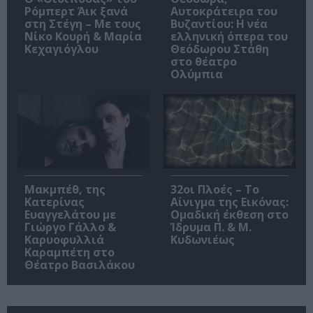
Ρόμπερτ Άικ ξανά
Αυτοκράτειρα του
στη Στέγη – Με τους
Βυζαντίου: Η νέα
Νίκο Κουρή & Μαρία
ελληνική όπερα του
Κεχαγιόγλου
Θεόδωρου Στάθη
στο θέατρο
Ολύμπια
Μακμπέθ, της
32οι Πλοές – Το
Κατερίνας
Αίνιγμα της Εικόνας:
Ευαγγελάτου με
Ομαδική έκθεση στο
Γιώργο Γάλλο &
Ίδρυμα Π. & Μ.
Καρυοφυλλιά
Κυδωνιέως
Καραμπέτη στο
Θέατρο Βασιλάκου