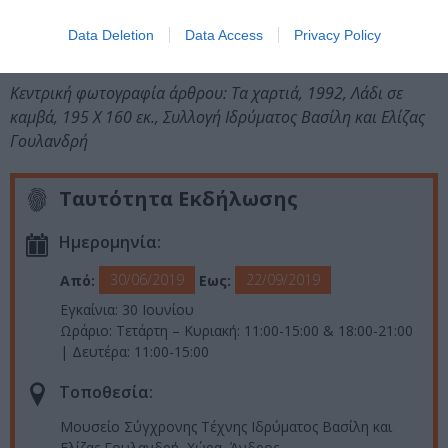
Ιππότη Τεχνών και Γραμμάτων (Officier des Arts et des
Lettres)
Data Deletion
Data Access
Privacy Policy
Κεντρική φωτογραφία άρθρου: Τα χαρτιά, 1992, Λάδι σε
καμβά, 195 Χ 160 εκ., Συλλογή Ιδρύματος Βασίλη και Ελίζας
Γουλανδρή
Ταυτότητα Εκδήλωσης
Ημερομηνία:
30/06/2019
22/09/2019
Από:
Εως:
Εγκαίνια: 30 Ιουνίου
Ωράριο: Τετάρτη – Κυριακή: 11:00-15:00 & 18:00-21:00
| Δευτέρα: 11:00-15:00
Τοποθεσία:
Μουσείο Σύγχρονης Τέχνης Ιδρύματος Βασίλη και
Ελίζας Γουλανδρή, Χώρα, Άνδρος