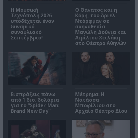
Η Μουσική
Ο Θάνατος και η
Τεχνόπολη 2026
Κόρη, του Άριελ
υποδέχεται έναν
Ντόρφμαν σε
δυναμικό
σκηνοθεσία
συναυλιακό
Μανώλη Δούνια και
Σεπτέμβριο!
Αιμίλιου Χειλάκη
στο Θέατρο Αθηνών
Εισπράξεις πάνω
Μέτρημα: Η
από 1 δισ. δολάρια
Νατάσσα
για το “Spider-Man:
Μποφίλιου στο
Brand New Day”
Αρχαίο Θέατρο Δίου