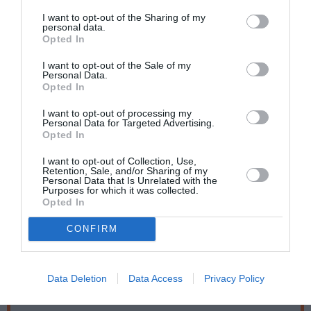
το εξωτερικό. Είναι μέλος του Εργαστηρίου Ιστορίας
I want to opt-out of the Sharing of my
της Τέχνης της Σχολής Εικαστικών Τεχνών του
personal data.
Opted In
Πανεπιστημίου Ιωαννίνων, καθώς και της Εταιρείας
Ελλήνων Ιστορικών Τέχνης.
I want to opt-out of the Sale of my
Personal Data.
Opted In
Κεντρική φωτογραφία θέματος: Stéphane Clor
I want to opt-out of processing my
Personal Data for Targeted Advertising.
Opted In
Ταυτότητα Εκδήλωσης
I want to opt-out of Collection, Use,
Retention, Sale, and/or Sharing of my
Ημερομηνία:
Personal Data that Is Unrelated with the
Purposes for which it was collected.
Opted In
19/09/2019
06/10/2019
Από:
Εως:
Εγκαίνια έκθεσης: Πέμπτη 19 Σεπτεμβρίου 2019, 20.00
CONFIRM
Ώρες λειτουργίας: Δευτ. - Κυρ. 12:00 – 20:00
Τοποθεσία:
Data Deletion
Data Access
Privacy Policy
T.A.F The Art Foundation, Nορμανού 5, Μοναστηράκι