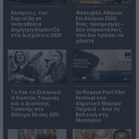
Άλκηστις, του
Φεστιβάλ Αθηνών
Ευριπίδη σε
Επιδαύρου 2026:
σκηνοθεσία
Ένας προορισμός –
Δημήτρη Καραντζά
δύο παραστάσεις
στα Αισχύλεια 2026
που δεν πρέπει να
χάσετε
Το Ροκ το Ελληνικό:
3o Piraeus Port Film
Ο Κώστας Τουρνάς
Festival στο
και ο Διονύσης
Δημοτικό Θέατρο
Τσακνής στο
Πειραιά – Από τη
Θέατρο Άλσος ΔΕΗ
Βαλτική στη
Μεσόγειο