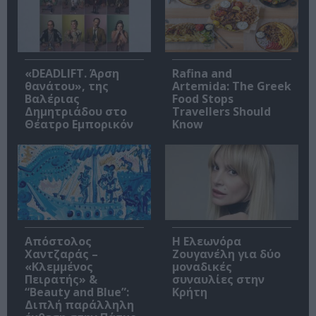
«DEADLIFT. Άρση
Rafina and
θανάτου», της
Artemida: The Greek
Βαλέριας
Food Stops
Δημητριάδου στο
Travellers Should
Θέατρο Εμπορικόν
Know
Απόστολος
Η Ελεωνόρα
Χαντζαράς –
Ζουγανέλη για δύο
«Κλεμμένος
μοναδικές
Πειρατής» &
συναυλίες στην
“Beauty and Blue”:
Κρήτη
Διπλή παράλληλη