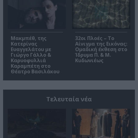
Μακμπέθ, της
32οι Πλοές – Το
Κατερίνας
Αίνιγμα της Εικόνας:
Ευαγγελάτου με
Ομαδική έκθεση στο
Γιώργο Γάλλο &
Ίδρυμα Π. & Μ.
Καρυοφυλλιά
Κυδωνιέως
Καραμπέτη στο
Θέατρο Βασιλάκου
Τελευταία νέα