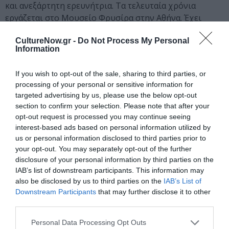
και ανεξάρτητη ερευνήτρια. Τα τελευταία χρόνια
εργάζεται στο Μουσείο Φρυσίρα στην Αθήνα. Έχει
πτυχίο Ιστορίας και Θεωρίας της Τέχνης, καθώς και
CultureNow.gr -
Do Not Process My Personal
μεταπτυχιακό δίπλωμα στην Ιστορίας Τέχνης και την
Information
Επιμέλεια Εκθέσεων, από το Τμήμα Εικαστικών Τεχνών
και Επιστημών Τέχνης του Πανεπιστημίου Ιωαννίνων.
If you wish to opt-out of the sale, sharing to third parties, or
Επίσης, έχει παρακολουθήσει πολλά σεμινάρια και
processing of your personal or sensitive information for
διαλέξεις, λαμβάνοντας μεταξύ άλλων επάρκεια
targeted advertising by us, please use the below opt-out
Εκπαιδευτή Ενηλίκων από το Καποδιστριακό
section to confirm your selection. Please note that after your
Πανεπιστήμιο Αθηνών.
opt-out request is processed you may continue seeing
interest-based ads based on personal information utilized by
Έχει εργαστεί κατά καιρούς σε διάφορους
us or personal information disclosed to third parties prior to
your opt-out. You may separately opt-out of the further
πολιτιστικούς φορείς, χώρους και φεστιβάλ, ενώ έχει
disclosure of your personal information by third parties on the
συνεργαστεί και με καλλιτέχνες σε ανεξάρτητα
IAB’s list of downstream participants. This information may
πρότζεκτ. Προσφάτως ανέλαβε και μέρος του
also be disclosed by us to third parties on the
IAB’s List of
συντονισμού και της επιμέλειας της Μπιενάλε Δυτικών
Downstream Participants
that may further disclose it to other
Βαλκανίων. Επιπλέον, ασχολείται με την συγγραφή
third parties.
επιστημονικών κειμένων σχετικών με την τέχνη και
Personal Data Processing Opt Outs
έχει λάβει μέρος σε αρκετά συνέδρια στην Ελλάδα και