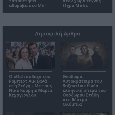
τοποθετηθεί
στον χώρο τέχνης
αθόρυβα στο MET
Ώχρα Μπλε
Δημοφιλή Άρθρα
O «Οιδίποδας» του
Θεοδώρα,
Ρόμπερτ Άικ ξανά
Αυτοκράτειρα του
στη Στέγη – Με τους
Βυζαντίου: Η νέα
Νίκο Κουρή & Μαρία
ελληνική όπερα του
Κεχαγιόγλου
Θεόδωρου Στάθη
στο θέατρο
Ολύμπια