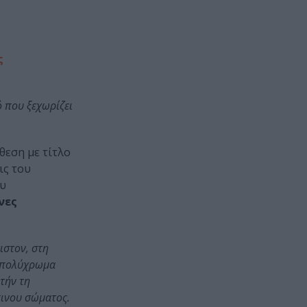
ς
ό που ξεχωρίζει
θεση με τίτλο
ις του
ου
νες
ιστον, στη
α πολύχρωμα
τήν τη
πινου σώματος.