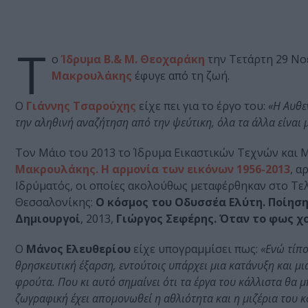
Τ
ο
Ίδρυμα Β.& Μ. Θεοχαράκη
την Τετάρτη 29 Νο
Μακρουλάκης
έφυγε από τη ζωή.
Ο
Γιάννης Τσαρούχης
είχε πει για το έργο του:
«Η Αυθε
την αληθινή αναζήτηση από την ψεύτικη, όλα τα άλλα είναι μ
Τον Μάιο του 2013 το Ίδρυμα Εικαστικών Τεχνών και Μ
Μακρουλάκης. Η αρμονία των εικόνων 1956-2013
, α
Ιδρύματός, οι οποίες ακολούθως μεταφέρθηκαν στο Τε
Θεσσαλονίκης:
Ο κόσμος του Οδυσσέα Ελύτη. Ποίησ
Δημιουργοί
, 2013,
Γιώργος Σεφέρης. Όταν το φως χο
Ο
Μάνος Ελευθερίου
είχε υπογραμμίσει πως:
«Ενώ τίπο
θρησκευτική έξαρση, εντούτοις υπάρχει μια κατάνυξη και μ
φρούτα. Που κι αυτό σημαίνει ότι τα έργα του κάλλιστα θα 
ζωγραφική έχει απομονωθεί η αθλιότητα και η μιζέρια του 