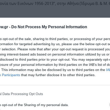
ονία των Εικόνων 1956-2013”, στην Αθήνα (Ίδρυμα Β. & Μ.
μάθετε πρώτοι όλες τις ειδήσεις
w.gr -
Do Not Process My Personal Information
ολιτισμό στο
Culturenow.gr
to opt-out of the sale, sharing to third parties, or processing of your per
formation for targeted advertising by us, please use the below opt-out s
r
Δες
r selection. Please note that after your opt-out request is processed y
eing interest-based ads based on personal information utilized by us or
disclosed to third parties prior to your opt-out. You may separately opt-
losure of your personal information by third parties on the IAB’s list of
. This information may also be disclosed by us to third parties on the
IA
ΣΕΙΣ
ΕΚΘΕΣΗ ΖΩΓΡΑΦΙΚΗΣ
ΖΩΓΡΑΦΙΚΗ
ΖΩΓΡΑΦΟΣ
Participants
that may further disclose it to other third parties.
ΜΑΝΟΣ ΕΛΕΥΘΕΡΙΟΥ
ΜΙΧΑΛΗΣ ΜΑΚΡΟΥΛΑΚΗΣ
ΟΔΥΣΣΕΑΣ ΕΛ
l Data Processing Opt Outs
νη και τον Πολιτισμό!
o opt-out of the Sharing of my personal data.