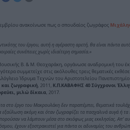
εμβρίου ανακοίνωσε πως ο σπουδαίος ζωγράφος
Μιχάλη
ντικότης του έργου, αυτή η αγέραστη αρετή, θα είναι πάντα αυτ
οιραίες συνέπειες χωρίς ιδιαίτερη σημασία.»
ουσικής Β. & Μ. Θεοχαράκη, οργάνωσε αναδρομική του έκ
ργότερα συμμετείχε στις ακόλουθες τρεις θεματικές εκθέσε
λλόγλειο Ίδρυμα Τεχνών του Αριστοτελείου Πανεπιστημί
η και ζωγραφική
, 2011,
Κ.Π.ΚΑΒΑΦΗΣ 40 Σύγχρονοι Έλλη
ρεύει, μιλώ δίκαια
, 2017.
τα στο έργο του Μακρουλάκη δεν παραπέμπει, θεματικά τουλάχ
ια εξαΰλωση ακόμη και όταν ζωγραφίζει τα πασχαλινά αυγά ή τ
μπορούσαν να λάμπουν μέσα στο σκιόφως μιας εκκλησίας. Απ’ αυ
κόσμου, έχουν εξοστρακιστεί για πάντα οι αδυναμίες του ανθρώ