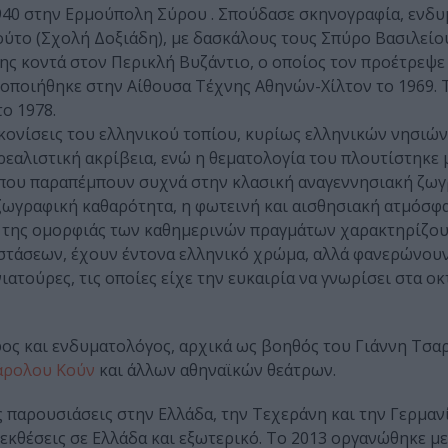
940 στην Ερμούπολη Σύρου . Σπούδασε σκηνογραφία, ενδυ
ούτο (Σχολή Δοξιάδη), με δασκάλους τους Σπύρο Βασιλείου
ης κοντά στον Περικλή Βυζάντιο, ο οποίος τον προέτρεψε
τοποιήθηκε στην Αίθουσα Τέχνης Αθηνών-Χίλτον το 1969. 
ο 1978.
κονίσεις του ελληνικού τοπίου, κυρίως ελληνικών νησιών
εαλιστική ακρίβεια, ενώ η θεματολογία του πλουτίστηκε 
 που παραπέμπουν συχνά στην κλασική αναγεννησιακή ζωγ
 ζωγραφική καθαρότητα, η φωτεινή και αισθησιακή ατμόσφα
η της ομορφιάς των καθημερινών πραγμάτων χαρακτηρίζο
ιαστάσεων, έχουν έντονα ελληνικό χρώμα, αλλά φανερώνουν
νιατούρες, τις οποίες είχε την ευκαιρία να γνωρίσει στα ο
φος και ενδυματολόγος, αρχικά ως βοηθός του Γιάννη Τσα
άρολου Κούν
και άλλων αθηναϊκών θεάτρων.
 παρουσιάσεις στην Ελλάδα, την Τεχεράνη και την Γερμανί
 εκθέσεις σε Ελλάδα και εξωτερικό. Το 2013 οργανώθηκε μ