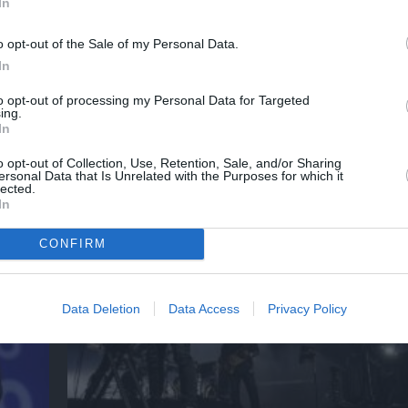
In
o opt-out of the Sale of my Personal Data.
λουθήστε το Culturenow.gr
In
to opt-out of processing my Personal Data for Targeted
ing.
In
χετικά Άρθρα
o opt-out of Collection, Use, Retention, Sale, and/or Sharing
ersonal Data that Is Unrelated with the Purposes for which it
lected.
In
CONFIRM
Data Deletion
Data Access
Privacy Policy