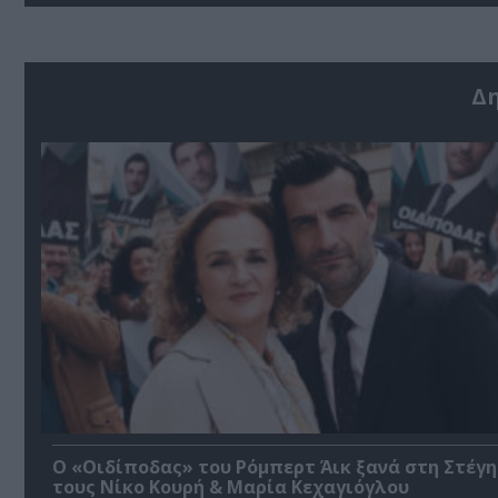
Δ
O «Οιδίποδας» του Ρόμπερτ Άικ ξανά στη Στέγη
τους Νίκο Κουρή & Μαρία Κεχαγιόγλου