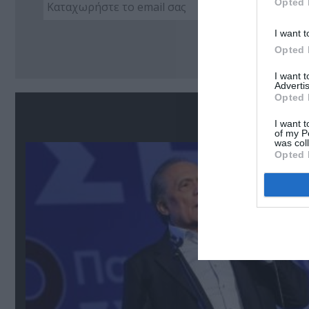
Opted 
I want t
Ακο
Opted 
I want 
Advertis
Opted 
Σ
I want t
of my P
was col
Opted 