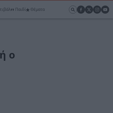
τιβάλ
Παιδί
Θέματα
ή ο