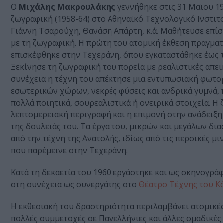
Ο
Μιχάλης Μακρουλάκης
γεννήθηκε στις 31 Μαϊου 1
ζωγραφική (1958-64) στο Αθηναϊκό Τεχνολογικό Ινστιτ
Γιάννη Τσαρούχη, Θανάση Απάρτη, κ.ά. Μαθήτευσε επίσ
με τη ζωγραφική. Η πρώτη του ατομική έκθεση πραγμα
επισκέφθηκε στην Τεχεράνη, όπου εγκαταστάθηκε έως τ
Ξεκίνησε τη ζωγραφική του πορεία με ρεαλιστικές απει
συνέχεια η τέχνη του απέκτησε μια εντυπωσιακή φωτορ
εσωτερικών χώρων, νεκρές φύσεις και ανδρικά γυμνά,
πολλά ποιητικά, σουρεαλιστικά ή ονειρικά στοιχεία. Η
λεπτομερειακή περιγραφή και η επιμονή στην ανάδειξ
της δουλειάς του. Τα έργα του, μικρών και μεγάλων δ
από την τέχνη της Ανατολής, ιδίως από τις περσικές μι
που παρέμεινε στην Τεχεράνη.
Κατά τη δεκαετία του 1960 εργάστηκε και ως σκηνογρά
στη συνέχεια ως συνεργάτης στο
Θέατρο Τέχνης του Κ
Η εκθεσιακή του δραστηριότητα περιλαμβάνει ατομικές
πολλές συμμετοχές σε Πανελλήνιες και άλλες ομαδικές