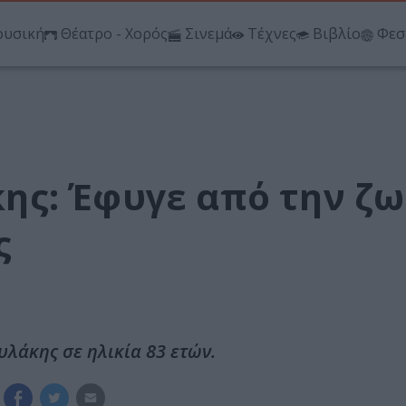
υσική
Θέατρο - Χορός
Σινεμά
Τέχνες
Βιβλίο
Φεσ
ς: Έφυγε από την ζω
ς
λάκης σε ηλικία 83 ετών.