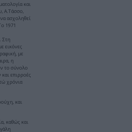
ματολογία και
, Α.Τάσσο,
 να ασχοληθεί
Το 1971
. Στη
με εικόνες
ραφική, με
ιρα, η
υν το σύνολο
 και επιρροές
κτώ χρόνια
ρούχη, και
α, καθώς και
εγάλη