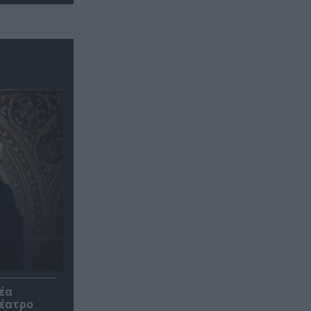
έα
θέατρο