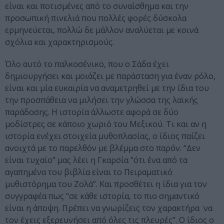
είναι και ποτισμένες από το συναίσθημα και την
προσωπική πινελιά που πολλές φορές δύσκολα
ερμηνεύεται, πολλώ δε μάλλον αναλύεται με κοινά
σχόλια και χαρακτηρισμούς.
Όλο αυτό το παλκοσένικο, που ο Σάδα έχει
δημιουργήσει και μοιάζει με παράσταση για έναν ρόλο,
είναι και μία ευκαιρία να αναμετρηθεί με την ίδια του
την προσπάθεια να μιλήσει την γλώσσα της λαϊκής
παράδοσης. Η ιστορία άλλωστε αφορά σε δύο
μοδίστρες σε κάποιο χωριό του Μεξικού. Τι και αν η
ιστορία ενέχει στοιχεία μυθοπλασίας, ο ίδιος παίζει
ανοιχτά με το παρελθόν με βλέμμα στο παρόν. “Δεν
είναι τυχαίο” μας λέει η Γκαρσία “ότι ένα από τα
αγαπημένα του βιβλία είναι το Πειραματικό
μυθιστόρημα του Ζολά”. Και προσθέτει η ίδια για τον
συγγραφέα πως “σε κάθε ιστορία, το πιο σημαντικό
είναι η άποψη. Πρέπει να γνωρίζεις τον χαρακτήρα ͘ να
τον έχεις εξερευνήσει από όλες τις πλευρές”. Ο ίδιος ο