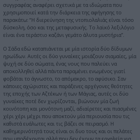
συγγραφέας αναφέρει σχετικά με τα ιδιώματα που
χρησιμοποιεί κατά την διάρκεια της αφήγησης το
παρακάτω: “Η διερεύνηση της ντοπιολαλιάς είναι τόσο
δύσκολη, όσο και της μεταφυσικής. Το λαϊκό λεξιλόγιο
είναι ένα τεράστιο καζάνι γεμάτο άλυτα μυστήρια”.
Ο Σάδα εδώ καταπιάνεται με μία ιστορία δύο δίδυμων
ηρωίδων. Αυτές οι δύο γυναίκες μοιάζουν σιαμαίες, μία
ψυχή σε δύο σώματα, ένας νους που παλεύει να
αποκολληθεί αλλά πάντα παραμένει ενωμένος γιατί
φοβάται το άγνωστο, το απόμακρο, το αφύσικο. Σαν
κάποιες αχώριστες και παράξενες αρχέγονες θεότητες
της εποχής των Αζτέκων ή των Μάγιας, αυτές οι δύο
γυναίκες ποτέ δεν χωρίζονται, βιώνουν μία ζωή
κοινότοπη και μονότονη μαζί, αδιαίρετες και πιασμένες
χέρι χέρι μέχρι που αποκτούν μία περιουσία που τις
καθιστά ευάλωτες και τις βάζει σε πειρασμό. Η
καθημερινότητά τους είναι οι δυο τους και οι πελάτες
που υποδέχονται αλλά που δεν έχουν τα εργαλεία για