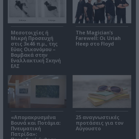
Μεσοτοιχίες ή
The Magician’s
Μικρή Προσευχή
Farewell: Οι Uriah
στις 3κ46 π.μ., της
Heep στο Floyd
Εύας Οικονόμου –
Βαμβακά στην
Εναλλακτική Σκηνή
ΕΛΣ
«Απομακρυσμένα
25 αναγνωστικές
Βουνά και Ποτάμια:
προτάσεις για τον
Πνευματική
Αύγουστο
Πατρίδα»: