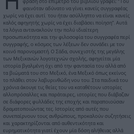
Η
φράση στο επίμετρο του βιβλίου γράφει: “Του
φαινόταν αδύνατο να γίνει κανείς συγγραφέας
χωρίς να έχει αυτί ͘ του ήταν ασύλληπτο να είναι κανείς
καλός αφηγητής χωρίς να έχει διαβάσει ποίηση”. Αυτά
τα λόγια αντανακλούν την πολύ ιδιαίτερη
προσωπικότητα και την φιλοσοφία του συγγραφέα περί
συγγραφής, ο κόσμος των λέξεων δεν συνάδει με τον
κοινό παρονομαστή. Ο Σάδα, συνεχιστής της μεγάλης
των Μεξικανών λογοτεχνών σχολής, αφηγείται μία
ιστορία βγαλμένη όχι από την φαντασία του αλλά από
τα βιώματά του στο Μεξικό, ένα Μεξικό όπως εκείνος
το πλάθει στον λαβυρινθώδη νου του. Στα παιδικά του
χρόνια άκουγε τις θείες του να καταθέτουν ιστορίες
αλλοπρόσαλλες και παράταιρες, ιστορίες που διάβαζαν
σε διάφορες φυλλάδες της εποχής και παραποιούσαν
δραματοποιώντας τες. Ιστορίες από αυτές που
συνεπαίρνουν τους ανθρώπους, προκαλούν συζητήσεις
και χαρακτηρίζονται από αυθεντικότητα και
ευρηματικότητα γιατί έχουν μία δόση αλήθειας αλλά