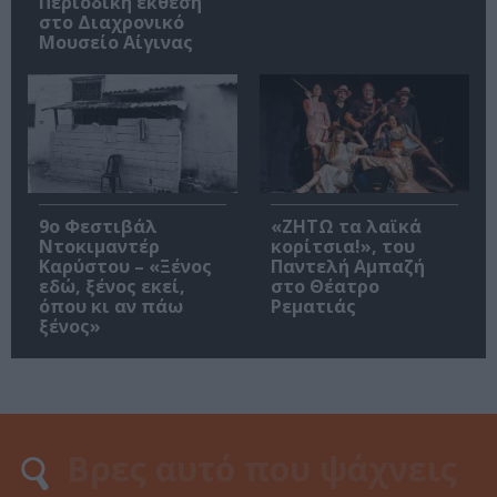
Περιοδική έκθεση
στο Διαχρονικό
Μουσείο Αίγινας
9ο Φεστιβάλ
«ΖΗΤΩ τα λαϊκά
Ντοκιμαντέρ
κορίτσια!», του
Καρύστου – «Ξένος
Παντελή Αμπαζή
εδώ, ξένος εκεί,
στο Θέατρο
όπου κι αν πάω
Ρεματιάς
ξένος»