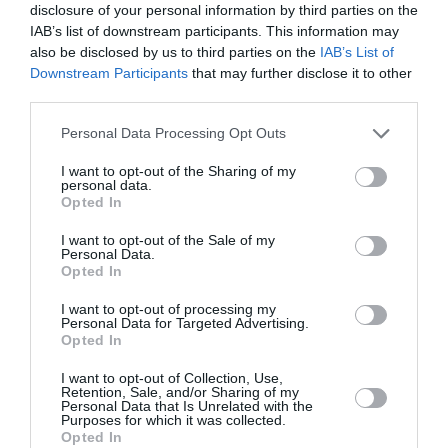
αρχαϊσμούς και συντακτικές κατασκευές κάτι που του
disclosure of your personal information by third parties on the
IAB’s list of downstream participants. This information may
παρέχει την δυνατότητα να αποκαλύπτει χαρακτήρες
also be disclosed by us to third parties on the
IAB’s List of
πολύπλοκους και να παγιώνει την ακριβή κριτική
Downstream Participants
that may further disclose it to other
απόσταση από το περιβάλλον μέσα στο οποίο
third parties.
κινούνται κι ασκούν την εξουσία τους οι δύο αδελφές.
Σύμφωνα με τα λόγια του μεγάλου λογοτέχνη Αλβάρο
Personal Data Processing Opt Outs
Μούτις ο Σάδα υπήρξε ένας άψογος τεχνίτης, ο πιο
I want to opt-out of the Sharing of my
φορμαλιστικός συγγραφέας της γενιάς του. Κύρια
personal data.
επίδραση στο έργο αυτό είχαν η Άουρα του Κάρλος
Opted In
Φουέντες, το Μπάρτλεμπι του Χέρμαν Μέλβιλ και τα
I want to opt-out of the Sale of my
Εγκλήματα της οδού Μοργκ του Έντγκαρ Άλλαν Πόε. Τα
Personal Data.
Opted In
λόγια του ίδιου του Σάδα είναι χαρακτηριστικά για το
ύφος που επέλεξε να ακολουθήσει πιστός στον τρόπο
I want to opt-out of processing my
προσέγγισης της συγγραφής: “Από τη στιγμή που
Personal Data for Targeted Advertising.
Opted In
άρχισα τη συγγραφή του μυθιστορήματος μου
αποφάσισα να μην είμαι ιδιαίτερα εμφατικός με τη
I want to opt-out of Collection, Use,
Retention, Sale, and/or Sharing of my
γλώσσα. Μία από τις αλλαγές, σε σχέση με τα
Personal Data that Is Unrelated with the
προηγούμενα βιβλία μου, ήταν η χρήση σύντομων
Purposes for which it was collected.
Opted In
φράσεων, διαλόγων και πάνω απ’όλα, η επιθυμία να