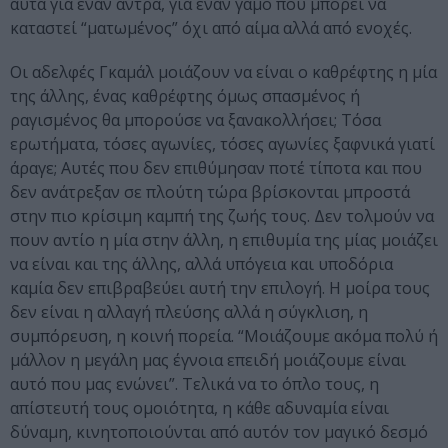
αυτά για έναν άντρα, για έναν γάμο που μπορεί να
καταστεί “ματωμένος” όχι από αίμα αλλά από ενοχές.
Οι αδελφές Γκαμάλ μοιάζουν να είναι ο καθρέφτης η μία
της άλλης, ένας καθρέφτης όμως σπασμένος ή
ραγισμένος θα μπορούσε να ξανακολλήσει; Τόσα
ερωτήματα, τόσες αγωνίες, τόσες αγωνίες ξαφνικά γιατί
άραγε; Αυτές που δεν επιθύμησαν ποτέ τίποτα και που
δεν ανάτρεξαν σε πλούτη τώρα βρίσκονται μπροστά
στην πιο κρίσιμη καμπή της ζωής τους. Δεν τολμούν να
πουν αντίο η μία στην άλλη, η επιθυμία της μίας μοιάζει
να είναι και της άλλης, αλλά υπόγεια και υποδόρια
καμία δεν επιβραβεύει αυτή την επιλογή. Η μοίρα τους
δεν είναι η αλλαγή πλεύσης αλλά η σύγκλιση, η
συμπόρευση, η κοινή πορεία. “Μοιάζουμε ακόμα πολύ ή
μάλλον η μεγάλη μας έγνοια επειδή μοιάζουμε είναι
αυτό που μας ενώνει”. Τελικά να το όπλο τους, η
απίστευτή τους ομοιότητα, η κάθε αδυναμία είναι
δύναμη, κινητοποιούνται από αυτόν τον μαγικό δεσμό