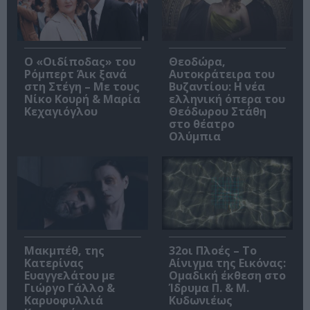
O «Οιδίποδας» του
Θεοδώρα,
Ρόμπερτ Άικ ξανά
Αυτοκράτειρα του
στη Στέγη – Με τους
Βυζαντίου: Η νέα
Νίκο Κουρή & Μαρία
ελληνική όπερα του
Κεχαγιόγλου
Θεόδωρου Στάθη
στο θέατρο
Ολύμπια
Μακμπέθ, της
32οι Πλοές – Το
Κατερίνας
Αίνιγμα της Εικόνας:
Ευαγγελάτου με
Ομαδική έκθεση στο
Γιώργο Γάλλο &
Ίδρυμα Π. & Μ.
Καρυοφυλλιά
Κυδωνιέως