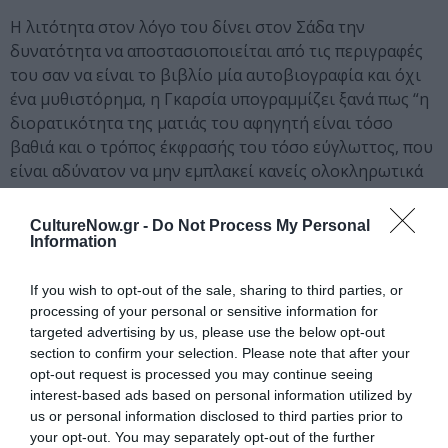
Η λιτότητα στον λόγο του δίνει στον Σάδα την
δυνατότητα να αποστασιοποιείται από τις περιγραφές
του σαν να είναι το βιβλίο μία αυτοβιογραφία και όχι
ένα μυθιστόρημα, η Γκαρσία υπογραμμίζει ξανά πως “η
διορατικότητα της ματιάς του αφηγητή είναι τόσο
βαθιά και ο τρόπος έκφρασής του τόσο εύγλωττος, που
είναι αδύνατον να μην εμπλακεί κανείς ολοκληρωτικά
σε αυτήν την ιστορία όπου η θέληση να γίνουν μία
υπερισχύει κόντρα στις αποπλανήσεις της
CultureNow.gr -
Do Not Process My Personal
εξατομίκευσης και της ομαλότητας”. Το κύριο θέμα που
Information
κυριαρχεί είναι αυτή η πάλη ενάντια στον δυισμό και
την αποξένωση από την κοινόβια ζωή τους, θα
If you wish to opt-out of the sale, sharing to third parties, or
processing of your personal or sensitive information for
μιλήσουν σκληρά, θα συγκρουστούν, θα έρθουν
targeted advertising by us, please use the below opt-out
μπροστά σε ένα γόρδιο δεσμό, ποια θα τον κόψει; Στο
section to confirm your selection. Please note that after your
επίμετρο θα μάθουμε πως ο συγγραφέας εφαρμόζει και
opt-out request is processed you may continue seeing
επιστρατεύει το ιδίωμα. Είναι μία πεζογραφία
interest-based ads based on personal information utilized by
συντονισμένη με το μέτρο των χρυσών αιώνων και ένα
us or personal information disclosed to third parties prior to
λεξιλόγιο πληθωρικό πλούσιο σε νεολογισμούς,
your opt-out. You may separately opt-out of the further