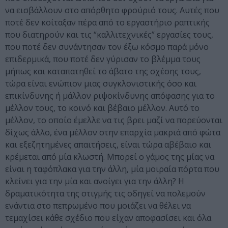
να εισβάλλουν στο απόρθητο φρούριό τους. Αυτές που
ποτέ δεν κοίταξαν πέρα από το εργαστήριο ραπτικής
που διατηρούν και τις “καλλιτεχνικές” εργασίες τους,
που ποτέ δεν συνάντησαν τον έξω κόσμο παρά μόνο
επιδερμικά, που ποτέ δεν γύρισαν το βλέμμα τους
μήπως και καταπατηθεί το άβατο της σχέσης τους,
τώρα είναι ενώπιον μιας συγκλονιστικής όσο και
επικίνδυνης ή μάλλον ριψοκίνδυνης απόφασης για το
μέλλον τους, το κοινό και βέβαιο μέλλον. Αυτό το
μέλλον, το οποίο έμελλε να τις βρει μαζί να πορεύονται
δίχως άλλο, ένα μέλλον στην επαρχία μακριά από φώτα
και εξεζητημένες απαιτήσεις, είναι τώρα αβέβαιο και
κρέμεται από μία κλωστή. Μπορεί ο γάμος της μίας να
είναι η ταφόπλακα για την άλλη, μία μοιραία πόρτα που
κλείνει για την μία και ανοίγει για την άλλη? Η
δραματικότητα της στιγμής τις οδηγεί να πολεμούν
ενάντια στο πεπρωμένο που μοιάζει να θέλει να
τεμαχίσει κάθε σχέδιο που είχαν αποφασίσει και όλα