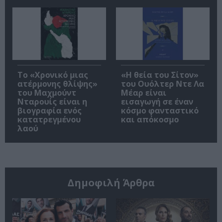
Το «Χρονικό μιας
«Η θεία του Σίτον»
ατέρμονης θλίψης»
του Ουόλτερ Ντε Λα
του Μαχμούντ
Μέαρ είναι
Νταρουίς είναι η
εισαγωγή σε έναν
βιογραφία ενός
κόσμο φανταστικό
κατατρεγμένου
και απόκοσμο
λαού
Δημοφιλή Άρθρα