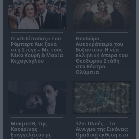
O «Οιδίποδας» του
Θεοδώρα,
Ρόμπερτ Άικ ξανά
Αυτοκράτειρα του
στη Στέγη – Με τους
Βυζαντίου: Η νέα
Νίκο Κουρή & Μαρία
ελληνική όπερα του
Κεχαγιόγλου
Θεόδωρου Στάθη
στο θέατρο
Ολύμπια
Μακμπέθ, της
32οι Πλοές – Το
Κατερίνας
Αίνιγμα της Εικόνας:
Ευαγγελάτου με
Ομαδική έκθεση στο