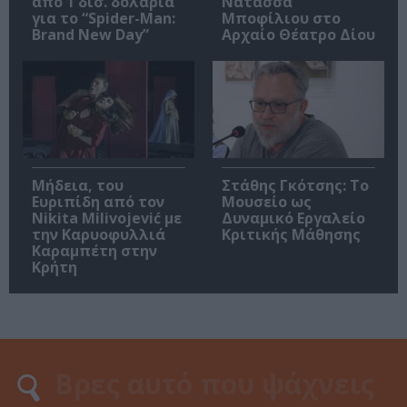
από 1 δισ. δολάρια
Νατάσσα
για το “Spider-Man:
Μποφίλιου στο
Brand New Day”
Αρχαίο Θέατρο Δίου
Μήδεια, του
Στάθης Γκότσης: Το
Ευριπίδη από τον
Μουσείο ως
Nikita Milivojević με
Δυναμικό Εργαλείο
την Καρυοφυλλιά
Κριτικής Μάθησης
Καραμπέτη στην
Κρήτη