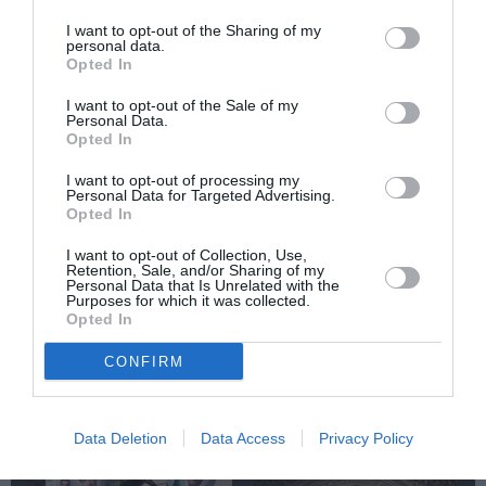
Φεστιβάλ Άνδρου
I want to opt-out of the Sharing of my
personal data.
Opted In
I want to opt-out of the Sale of my
Personal Data.
Opted In
Τα Στενά
Παράξενος βυθός –
I want to opt-out of processing my
Personal Data for Targeted Advertising.
Παπούτσια, της
Ο Ψαράς ο
Opted In
Ζωρζ Σαρή σε
Ποσειδώνας & η
σκηνοθεσία
Αόρατη Γοργόνα,
I want to opt-out of Collection, Use,
Αθανασίας
του Πέτρου Α.
Retention, Sale, and/or Sharing of my
Καλογιάννη στον
Καφαντόγια στη
Personal Data that Is Unrelated with the
Κινηματογράφο
Σαρωνίδα
Purposes for which it was collected.
Αθηναία
Opted In
CONFIRM
Δημοφιλή Άρθρα
Data Deletion
Data Access
Privacy Policy