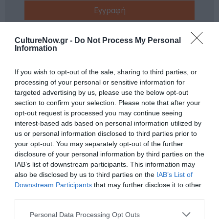
Ακολουθήστε το Culturenow.gr
CultureNow.gr -
Do Not Process My Personal
Information
If you wish to opt-out of the sale, sharing to third parties, or
processing of your personal or sensitive information for
Σχετικά Άρθρα
targeted advertising by us, please use the below opt-out
section to confirm your selection. Please note that after your
opt-out request is processed you may continue seeing
interest-based ads based on personal information utilized by
us or personal information disclosed to third parties prior to
your opt-out. You may separately opt-out of the further
disclosure of your personal information by third parties on the
IAB’s list of downstream participants. This information may
ΚΠΙΣΝ: Park your
O κύριος Βρομύλος,
also be disclosed by us to third parties on the
IAB’s List of
Cinema – Αύγουστος
του Ντέιβιντ
2026
Ουάλιαμς σε
Downstream Participants
that may further disclose it to other
σκηνοθεσία
third parties.
Δημήτρη Δεγαΐτη
στο 12ο Διεθνές
Personal Data Processing Opt Outs