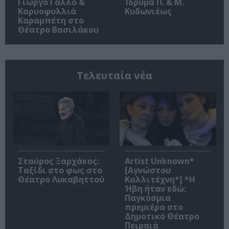
Γιώργο Γάλλο &
Ίδρυμα Π. & Μ.
Καρυοφυλλιά
Κυδωνιέως
Καραμπέτη στο
Θέατρο Βασιλάκου
Τελευταία νέα
Σταύρος Ξαρχάκος:
Artist Unknown*
Ταξίδι στο φως στο
[Αγνώστου
Θέατρο Λυκαβηττού
Καλλιτέχνη*] *Η
Ήβη ήταν εδώ:
Παγκόσμια
πρεμιέρα στο
Δημοτικό Θέατρο
Πειραιά