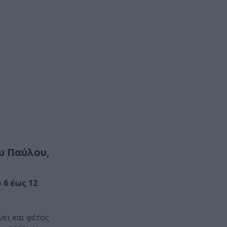
υ Παύλου,
ό
6 έως 12
ει και φέτος