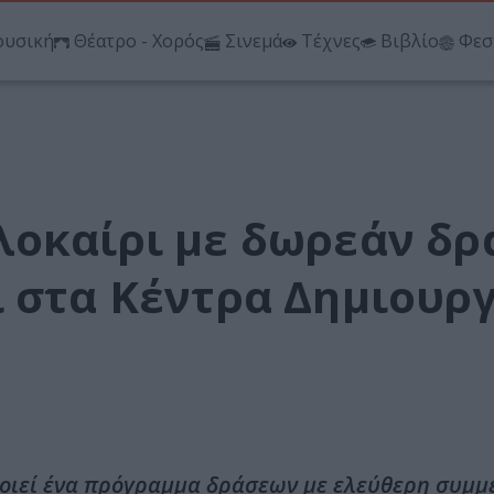
υσική
Θέατρο - Χορός
Σινεμά
Τέχνες
Βιβλίο
Φεσ
λοκαίρι με δωρεάν δρ
ι στα Κέντρα Δημιουρ
ποιεί ένα πρόγραμμα δράσεων με ελεύθερη συμμ