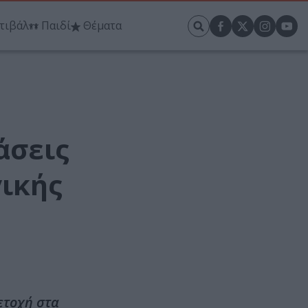
τιβάλ
Παιδί
Θέματα
άσεις
γικής
ετοχή στα