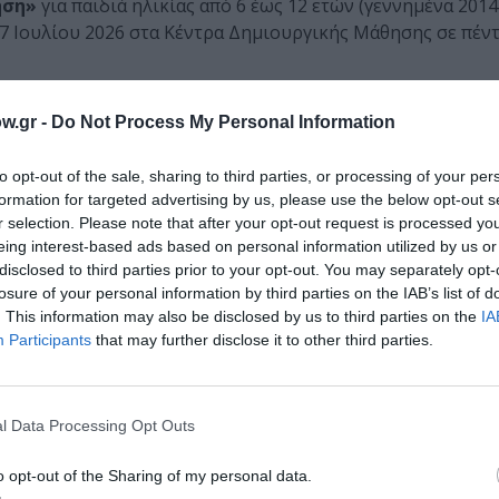
ηση»
για παιδιά ηλικίας από 6 έως 12 ετών (γεννημένα 2014 
17 Ιουλίου 2026 στα Κέντρα Δημιουργικής Μάθησης σε πέντ
αφειοχωρίου, Κάτω Πετραλώνων, Ευελπίδων και Σεπ
w.gr -
Do Not Process My Personal Information
υναρπαστική καλοκαιρινή εμπειρία αξιοποιώντας ποιοτικά,
 δραστηριότητες που ενισχύουν την ελεύθερη έκφραση και
to opt-out of the sale, sharing to third parties, or processing of your per
formation for targeted advertising by us, please use the below opt-out s
ησης θα περιλαμβάνει ομαδικά παιδαγωγικά παιχνίδια, π
r selection. Please note that after your opt-out request is processed y
και χορό, χορευτικά και θεατρικά παιχνίδια, κουκλοθέατρ
eing interest-based ads based on personal information utilized by us or
ία, ομάδες μοντέρνων και παραδοσιακών χορών, ζωγραφικ
disclosed to third parties prior to your opt-out. You may separately opt-
losure of your personal information by third parties on the IAB’s list of
. This information may also be disclosed by us to third parties on the
IA
νο και δημιουργικό περιβάλλον να περάσουν ένα αξέχαστο 
Participants
that may further disclose it to other third parties.
όνα θα γίνεται από 08:00 έως και 08:45, ενώ το πρόγραμμ
l Data Processing Opt Outs
ι 14:00. Η αποχώρηση των παιδιών με τη συνοδεία γονέα/
o opt-out of the Sharing of my personal data.