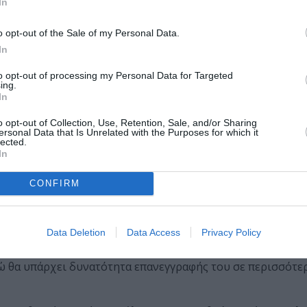
In
σης:
o opt-out of the Sale of my Personal Data.
In
to opt-out of processing my Personal Data for Targeted
ing.
In
o opt-out of Collection, Use, Retention, Sale, and/or Sharing
ersonal Data that Is Unrelated with the Purposes for which it
lected.
τρο Δημιουργικής Μάθησης είναι 20 παιδιά.
In
CONFIRM
ται δια ζώσης στην γραμματεία των Κέντρων Δημιουργική
00 – 19:00, ενώ απαιτείται η προσκόμιση πιστοποιητικού 
Data Deletion
Data Access
Privacy Policy
ενώ θα υπάρχει δυνατότητα επανεγγραφής του σε περισσότε