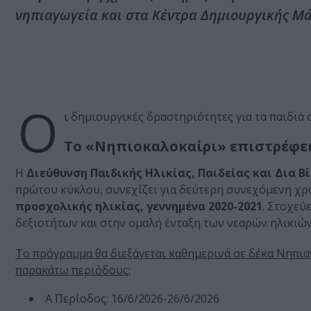
νηπιαγωγεία και στα Κέντρα Δημιουργικής Μ
Ο
ι δημιουργικές δραστηριότητες για τα παιδιά 
Το «Νηπιοκαλοκαίρι» επιστρέφει
Η
Διεύθυνση Παιδικής Ηλικίας, Παιδείας και Δια 
πρώτου κύκλου, συνεχίζει για δεύτερη συνεχόμενη χρ
προσχολικής ηλικίας, γεννημένα 2020-2021
. Στοχεύ
δεξιοτήτων και στην ομαλή ένταξη των νεαρών ηλικιώ
Το πρόγραμμα θα διεξάγεται καθημερινά σε δέκα Νηπια
παρακάτω περιόδους:
Α΄ Περίοδος: 16/6/2026-26/6/2026