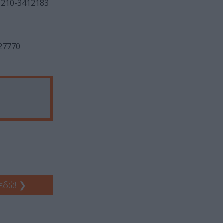
 210-3412183
27770
 εδώ!
❯