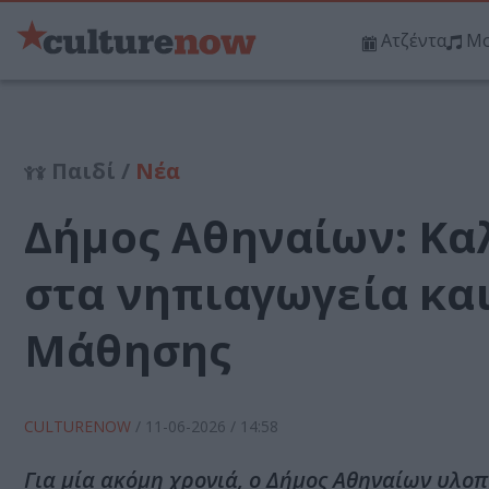
Ατζέντα
Μο
Παιδί /
Νέα
Δήμος Αθηναίων: Κα
στα νηπιαγωγεία κα
Μάθησης
CULTURENOW
/
11-06-2026
/ 14:58
Για μία ακόμη χρονιά, ο Δήμος Αθηναίων υλο