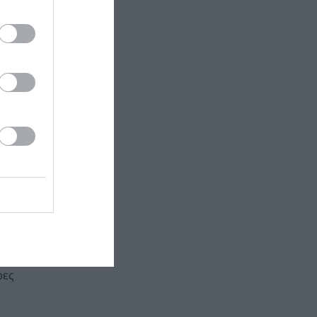
ς Μάθησης με
οικογενειακής
ρες