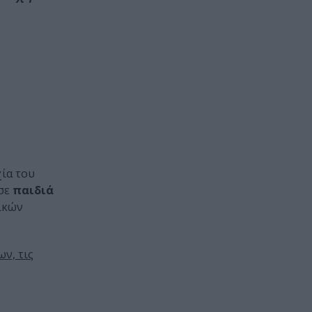
χία του
 σε
παιδιά
ικών
ν, τις