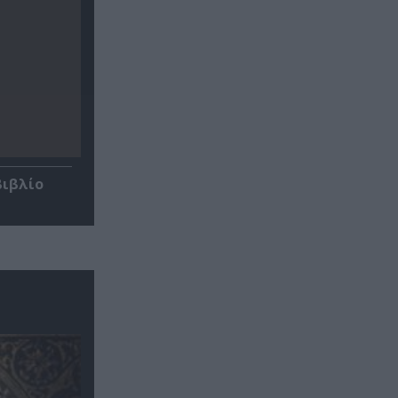
βιβλίο