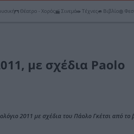
υσική
Θέατρο - Χορός
Σινεμά
Τέχνες
Βιβλίο
Φεσ
011, με σχέδια Paolo
ολόγιο 2011 με σχέδια του Πάολο Γκέτσι από το 