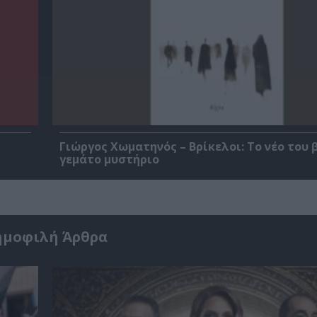
Γιώργος Χωματηνός – Βρίκελοι: Το νέο του 
γεμάτο μυστήριο
ημοφιλή Άρθρα