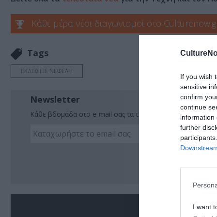
Κάθε μέρα νέοι διαγωνισμοί στο Culturenow.g
Tags
CultureNo
ΕΚΔΟΣΕΙΣ ΝΕΦΕΛΗ
If you wish 
sensitive in
confirm you
Newsletter
continue se
Κάθε βδομάδα στο e-mail σας τα τελευταία νέα για την Τέχ
information 
further disc
participants
Downstream 
Ακο
Persona
Σ
I want t