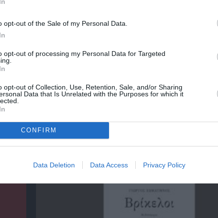
In
o opt-out of the Sale of my Personal Data.
In
to opt-out of processing my Personal Data for Targeted
ing.
In
o opt-out of Collection, Use, Retention, Sale, and/or Sharing
ersonal Data that Is Unrelated with the Purposes for which it
lected.
In
CONFIRM
ρικός
Φιλίπ Κολλέν – Ο μπάρμαν του Ritz: Ένα κο
ιστορικό βιβλίο
Data Deletion
Data Access
Privacy Policy