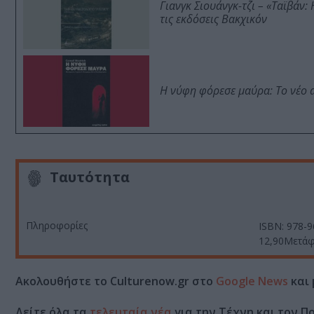
Γιανγκ Σιουάνγκ-τζι – «Ταϊβάν
τις εκδόσεις Βακχικόν
Η νύφη φόρεσε μαύρα: Το νέο 
Ταυτότητα
Πληροφορίες
ISBN: 978-9
12,90Μετά
Ακολουθήστε το Culturenow.gr στο
Google News
και 
Δείτε όλα τα
τελευταία νέα
για την Τέχνη και τον Π