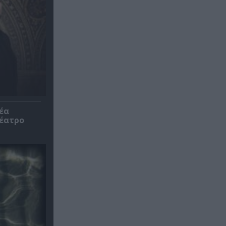
έα
θέατρο