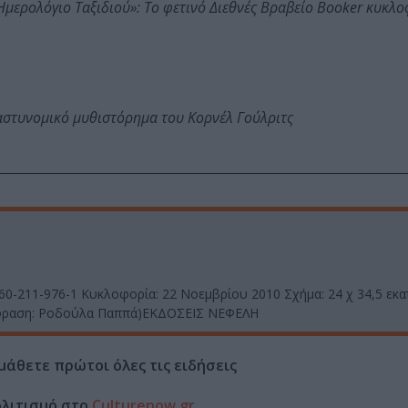
: Ημερολόγιο Ταξιδιού»: Το φετινό Διεθνές Βραβείο Booker κυκλ
αστυνομικό μυθιστόρημα του Κορνέλ Γούλριτς
60-211-976-1 Κυκλοφορία: 22 Νοεμβρίου 2010 Σχήμα: 24 χ 34,5 εκα
φραση: Ροδούλα Παππά)ΕΚΔΟΣΕΙΣ ΝΕΦΕΛΗ
μάθετε πρώτοι όλες τις ειδήσεις
ολιτισμό στο
Culturenow.gr