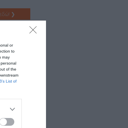
 εδώ!
❯
sonal or
ection to
ou may
 personal
out of the
 downstream
B’s List of