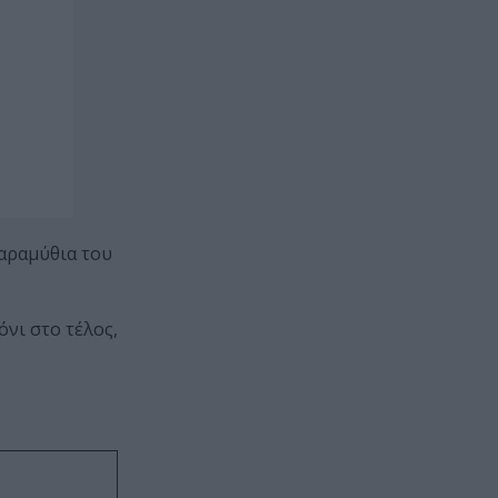
αραμύθια του
νι στο τέλος,