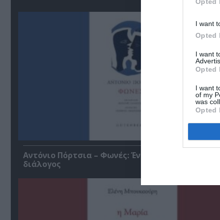
Opted 
I want t
Opted 
I want 
Advertis
Opted 
I want t
of my P
was col
Opted 
Αντόνιο Πόρτσια – Φωνές: Ένα βιβλίο ως εσωτε
διάλογος