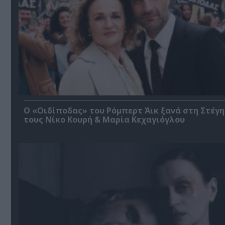
O «Οιδίποδας» του Ρόμπερτ Άικ ξανά στη Στέγη
τους Νίκο Κουρή & Μαρία Κεχαγιόγλου