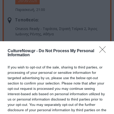
26/06/2026
Παρασκευή, 21:00
Τοποθεσία:
Onassis Ready - Ταράτσα, Στρατή Τσίρκα 2, Άγιος
Ιωάννης Ρέντης, Αθήνα
Eισιτήρια:
CultureNow.gr -
Do Not Process My Personal
Κανονικό εισιτήριο: 5€
Information
Κάτοικοι της περιοχής του Ρέντη: Είσοδος ελεύθερη
[Έναρξη προπώλησης Φίλων Στέγης και Γενικού
If you wish to opt-out of the sale, sharing to third parties, or
Κοινού: 22 ΑΠΡ 2026, 17:00]
processing of your personal or sensitive information for
targeted advertising by us, please use the below opt-out
Πληροφορίες / Κρατήσεις:
section to confirm your selection. Please note that after your
onassis.org
opt-out request is processed you may continue seeing
interest-based ads based on personal information utilized by
us or personal information disclosed to third parties prior to
Ακολουθήστε το Culturenow.gr στο
Google News
και
your opt-out. You may separately opt-out of the further
μάθετε πρώτοι όλες τις ειδήσεις
disclosure of your personal information by third parties on the