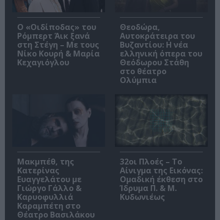
O «Οιδίποδας» του
Θεοδώρα,
Ρόμπερτ Άικ ξανά
Αυτοκράτειρα του
στη Στέγη – Με τους
Βυζαντίου: Η νέα
Νίκο Κουρή & Μαρία
ελληνική όπερα του
Κεχαγιόγλου
Θεόδωρου Στάθη
στο θέατρο
Ολύμπια
Μακμπέθ, της
32οι Πλοές – Το
Κατερίνας
Αίνιγμα της Εικόνας:
Ευαγγελάτου με
Ομαδική έκθεση στο
Γιώργο Γάλλο &
Ίδρυμα Π. & Μ.
Καρυοφυλλιά
Κυδωνιέως
Καραμπέτη στο
Θέατρο Βασιλάκου