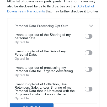
IAB’s list of downstream participants. This information may
Δείτε όλα τα
τελευταία νέα
για την Τέχνη και τον
also be disclosed by us to third parties on the
IAB’s List of
Πολιτισμό στο
Culturenow.gr
Downstream Participants
that may further disclose it to other
third parties.
Νέοι Διαγωνισμοί
❯
Personal Data Processing Opt Outs
I want to opt-out of the Sharing of my
Tags
personal data.
Opted In
ΘΕΡΙΝΑ ΣΙΝΕΜΑ
ΙΔΡΥΜΑ ΩΝΑΣΗ
ΞΕΝΕΣ ΤΑΙΝΙΕΣ
I want to opt-out of the Sale of my
ΤΑΙΝΙΕΣ ΜΙΚΡΟΥ ΜΗΚΟΥΣ
ΤΖΙΜ ΤΖΑΡΜΟΥΣ
Personal Data.
Opted In
ΦΑΝΤΑΣΙΑΣ - ANIMATION
I want to opt-out of processing my
Personal Data for Targeted Advertising.
Newsletter
Opted In
Κάθε βδομάδα στο e-mail σας τα τελευταία νέα για
I want to opt-out of Collection, Use,
την Τέχνη και τον Πολιτισμό!
Retention, Sale, and/or Sharing of my
Personal Data that Is Unrelated with the
Purposes for which it was collected.
Opted In