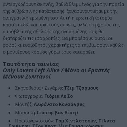
αντεργκράουντ σκηνής, βαθιά θλιμμένος για την πορεία
της ανθρώπινης κατάστασης, ξανασυναντιέται με την
αινιγματική ερωμένη του. Αυτή η ερωτική ιστορία
κρατάει εδώ και αρκετούς αιώνες, αλλά ο ερχομός της
απρόβλεπτης αδελφής της αγαπημένης του, θα
διαταράξει τις ισορροπίες. Θα μπορέσουν αυτοί οι
σοφοί κι ευαίσθητοι χαρακτήρες να επιβιώσουν, καθώς
ο μοντέρνος κόσμος γύρω τους καταρρέει;
Ταυτότητα ταινίας
Only Lovers Left Alive / Μόνο οι Εραστές
Μένουν Ζωντανοί
Σκηνοθεσία / Σενάριο:
Τζιμ Τζάρμους
Φωτογραφία:
Γιόρικ Λε Σο
Μοντάζ:
Αλφόνστο Κονσάλβες
Μουσική:
Γιόσεφ βαν Βίσεμ
Πρωταγωνιστούν:
Τομ Χίντλστοουν, Τίλντα
Σουίντον, Τζον Χερτ, Μια Γουασικόφσκα