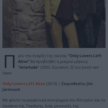
Π
ριν την έναρξη της ταινίας
“Only Lovers Left
Alive”
θα προβληθεί η μικρού μήκους
“
Interlude
” (2005, Duration: 2΄) του Joost van
Veen.
Only Lovers Left Alive
(2013)
|
Σκηνοθεσία: Jim
Jarmusch
Με φόντο τα ρομαντικά συντρίμμια του Ντιτρόιτ και τα
σοκάκια της Ταγγέρης, ένας μουσικός της