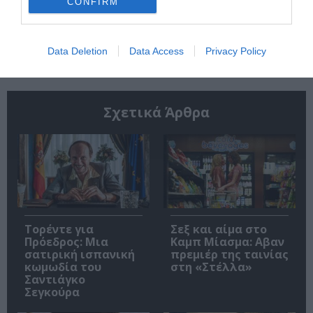
CONFIRM
Ακολουθήστε το Culturenow.gr
Data Deletion
Data Access
Privacy Policy
Σχετικά Άρθρα
Τορέντε για
Σεξ και αίμα στο
Πρόεδρος: Μια
Καμπ Μίασμα: Αβαν
σατιρική ισπανική
πρεμιέρ της ταινίας
κωμωδία του
στη «Στέλλα»
Σαντιάγκο
Σεγκούρα