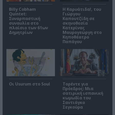
Billy Cobham
Η Καρυάτιδα!, του
Quintet:
Γιώργου
Συναρπαστική
Καπουτζίδη σε
συναυλία στο
σκηνοθεσία
πλαίσιο των 61ων
Κατερίνας
Δημητρίων
Μαυρογεώργη στο
Κηποθέατρο
Παπάγου
Οι Usurum στο Soul
Τορέντε για
Πρόεδρος: Μια
σατιρική ισπανική
κωμωδία του
Σαντιάγκο
Σεγκούρα