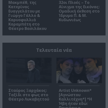
Μακμπέθ, της
32οι Πλοές – Το
Κατερίνας
Αίνιγμα της Εικόνας:
Ευαγγελάτου με
Ομαδική έκθεση στο
Γιώργο Γάλλο &
Ίδρυμα Π. & Μ.
Καρυοφυλλιά
Κυδωνιέως
Καραμπέτη στο
Θέατρο Βασιλάκου
Τελευταία νέα
Σταύρος Ξαρχάκος:
Artist Unknown*
Ταξίδι στο φως στο
[Αγνώστου
Θέατρο Λυκαβηττού
Καλλιτέχνη*] *Η
Ήβη ήταν εδώ:
Παγκόσμια