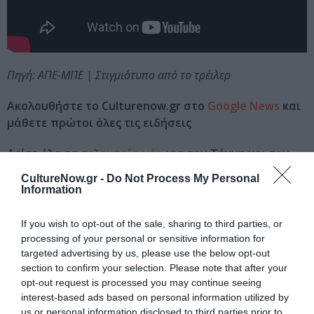
Πηγή: ΑΠΕ-ΜΠΕ | Στιγμιότυπο από το τρέιλερ
Ακολουθήστε το Culturenow.gr στο
Google News
και
μάθετε πρώτοι όλες τις ειδήσεις
Δείτε όλα τα
τελευταία νέα
για την Τέχνη και τον
Πολιτισμό στο
Culturenow.gr
CultureNow.gr -
Do Not Process My Personal
Information
Νέοι Διαγωνισμοί
❯
If you wish to opt-out of the sale, sharing to third parties, or
processing of your personal or sensitive information for
Tags
targeted advertising by us, please use the below opt-out
ΞΕΝΕΣ ΤΑΙΝΙΕΣ
ΦΑΝΤΑΣΙΑΣ - ANIMATION
section to confirm your selection. Please note that after your
opt-out request is processed you may continue seeing
interest-based ads based on personal information utilized by
Newsletter
us or personal information disclosed to third parties prior to