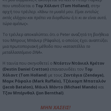
που υποδύεται ο
Τομ Χόλαντ (Tom Holland)
, στην
αρχή του τρέιλερ.
«Χάνω το μυαλό μου. Είμαι εντελώς
εκτός ελέγχου και πρέπει να διορθώσω ό,τι κι αν είναι αυτό,
τώρα αμέσως»
.
Το τρέιλερ αποκαλύπτει ότι ο Peter αναζητά τη βοήθεια
του Μπρους Μπάνερ (Ράφαλο), ο οποίος έχει αναπτύξει
μια πρωτοποριακή μέθοδο που
«καταστέλλει το
μεταλλασσόμενο DNA»
.
Η ταινία που σκηνοθετεί ο
Ντέστιν Ντάνιελ Κρέτον
(Destin Daniel Cretton)
επανασυνδέει τον
Τομ
Χόλαντ (Tom Holland
) με τους
Ζεντάγια (Zendaya),
Μαρκ Ράφαλο (Mark Ruffalo), Τζέικομπ Μπαταλόν
(Jacob Batalon), Μάικλ Μάντο (Michael Mando)
και
Τζον Μπέρνθαλ (Jon Bernthal)
.
ΜΗΝ ΧΑΣΕΙΣ!