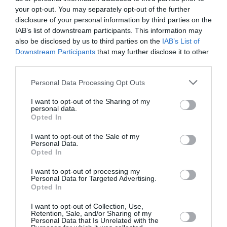
your opt-out. You may separately opt-out of the further
Κάθε βδομάδα στο e-mail σας τα τελευταία νέα για
disclosure of your personal information by third parties on the
την Τέχνη και τον Πολιτισμό!
IAB’s list of downstream participants. This information may
also be disclosed by us to third parties on the
IAB’s List of
Downstream Participants
that may further disclose it to other
third parties.
Personal Data Processing Opt Outs
Ακολουθήστε το Culturenow.gr
I want to opt-out of the Sharing of my
personal data.
Opted In
I want to opt-out of the Sale of my
Personal Data.
Σχετικά Άρθρα
Opted In
I want to opt-out of processing my
Personal Data for Targeted Advertising.
Opted In
I want to opt-out of Collection, Use,
Retention, Sale, and/or Sharing of my
Personal Data that Is Unrelated with the