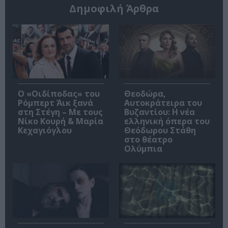
Δημοφιλή Άρθρα
O «Οιδίποδας» του
Θεοδώρα,
Ρόμπερτ Άικ ξανά
Αυτοκράτειρα του
στη Στέγη – Με τους
Βυζαντίου: Η νέα
Νίκο Κουρή & Μαρία
ελληνική όπερα του
Κεχαγιόγλου
Θεόδωρου Στάθη
στο θέατρο
Ολύμπια