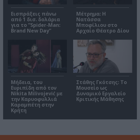
Εισπράξεις πάνω
Μέτρημα: Η
από 1 δισ. δολάρια
Νατάσσα
για το “Spider-Man:
Μποφίλιου στο
Brand New Day”
Αρχαίο Θέατρο Δίου
Μήδεια, του
Στάθης Γκότσης: Το
Ευριπίδη από τον
Μουσείο ως
Nikita Milivojević με
Δυναμικό Εργαλείο
την Καρυοφυλλιά
Κριτικής Μάθησης
Καραμπέτη στην
Κρήτη