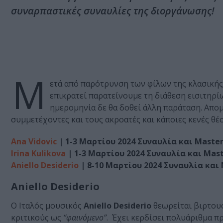
συναρπαστικές συναυλίες της διοργάνωσης!
Μ
ετά από παρότρυνση των φίλων της κλασικής 
επικρατεί παρατείνουμε τη διάθεση εισιτηρίω
ημερομηνία δε θα δοθεί άλλη παράταση. Απομέ
συμμετέχοντες και τους ακροατές και κάποιες κενές θέσε
Ana Vidovic
| 1-3 Μαρτίου 2024 Συναυλία και Master
Irina Kulikova
| 1-3 Μαρτίου 2024 Συναυλία και Mast
Aniello Desiderio
| 8-10 Μαρτίου 2024 Συναυλία και 
Aniello Desiderio
Ο Ιταλός μουσικός
Aniello Desiderio
θεωρείται βιρτουό
κριτικούς ως
‘’φαινόμενο’’
. Έχει κερδίσει πολυάριθμα π