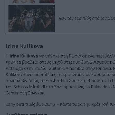
Ίων, του Ευριπίδη από τον Θ
Irina Kulikova
Η
Irina Kulikova
γεννήθηκε στη Ρωσία σε ένα περιβάλλο
τριάντα βραβεία στους μεγαλύτερους διαγωνισμούς κι
Pittaluga στην Ιταλία, Guitarra Alhambra στην Ισπανία, 
Kulikova κάνει περιοδείες με εμφανίσεις σε κορυφαία φ
συναυλιών όπως το Amsterdam Concertgebouw, το Tchai
την Schloss Mirabell στο Σάλτσμπουργκ, το Palau de la 
Center στη Σανγκάη.
Early bird τιμές έως 20/12 – Κάντε τώρα την κράτησή σ