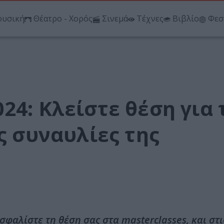
υσική
Θέατρο - Χορός
Σινεμά
Τέχνες
Βιβλίο
Φεσ
24: Κλείστε θέση για 
ς συναυλίες της
σφαλίστε τη θέση σας στα masterclasses, και στι