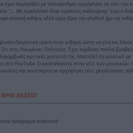
αι έχει συμπράξει με πολυάριθμες ορχήστρες σε όλο τον κ
υτόν
‘’…. Με συγκλόνισε! Είναι τεράστιος καλλιτέχνης’’
ενώ ο δι
ουγα κλασική κιθάρα, αλλά τώρα ξέρω τον αληθινό ήχο της κιθάρα
λικία εξαιρετικά ικανή στην κιθάρα, ώστε να γίνεται λόγος
 ζει στις Ηνωμένες Πολιτείες. Έχει κερδίσει πολλά βραβεία
υραμβικές κριτικές για τα cd της. Αποτελεί τη μουσικό με 
ες στο YouTube. Συγκαταλέγεται στην ελίτ των μουσικών 
υναυλίες και κοντσέρτα με ορχήστρες στις μεγαλύτερες αί
ΜΗΝ ΧΑΣΕΙΣ!
φετινό πρόγραμμα αναλυτικά