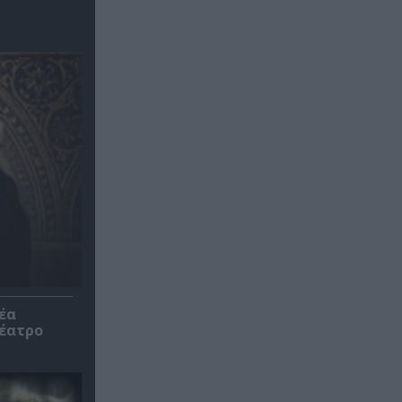
έα
θέατρο