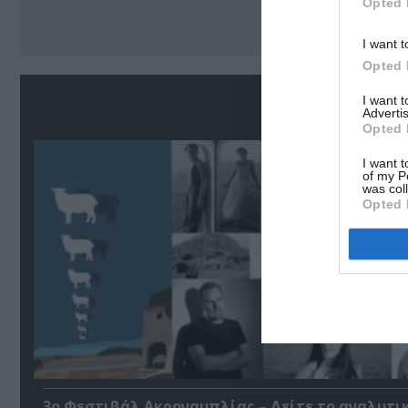
Opted 
I want t
Opted 
Σ
I want 
Advertis
Opted 
I want t
of my P
was col
Opted 
3ο Φεστιβάλ Ακροναυπλίας – Δείτε το αναλυτι