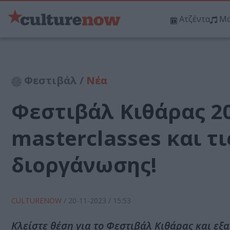
Ατζέντα
Μο
Φεστιβάλ /
Νέα
Φεστιβάλ Κιθάρας 20
masterclasses και τι
διοργάνωσης!
CULTURENOW
/
20-11-2023
/ 15:53
Κλείστε θέση για το Φεστιβάλ Κιθάρας και εξα