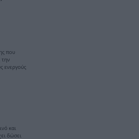
ης που
ή την
υς ενεργούς
ινό και
χει δώσει