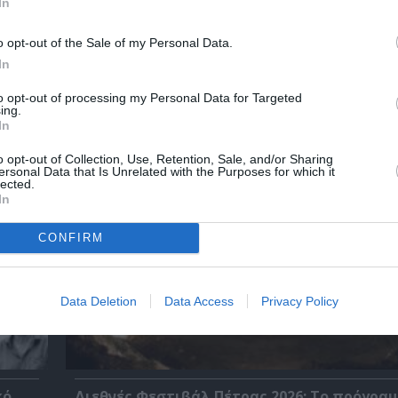
In
o opt-out of the Sale of my Personal Data.
In
χετικά Άρθρα
to opt-out of processing my Personal Data for Targeted
ing.
In
o opt-out of Collection, Use, Retention, Sale, and/or Sharing
ersonal Data that Is Unrelated with the Purposes for which it
lected.
In
CONFIRM
Data Deletion
Data Access
Privacy Policy
κό
Διεθνές Φεστιβάλ Πέτρας 2026: Το πρόγραμ