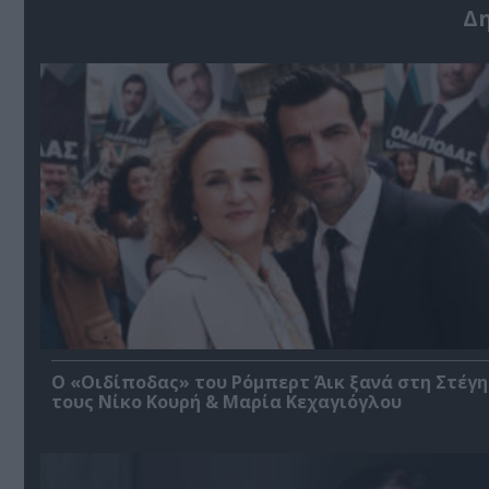
Δ
O «Οιδίποδας» του Ρόμπερτ Άικ ξανά στη Στέγη
τους Νίκο Κουρή & Μαρία Κεχαγιόγλου