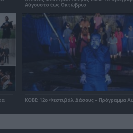
Αύγουστο έως Οκτώβριο
κα
ΚΘΒΕ: 12ο Φεστιβάλ Δάσους – Πρόγραμμα Α