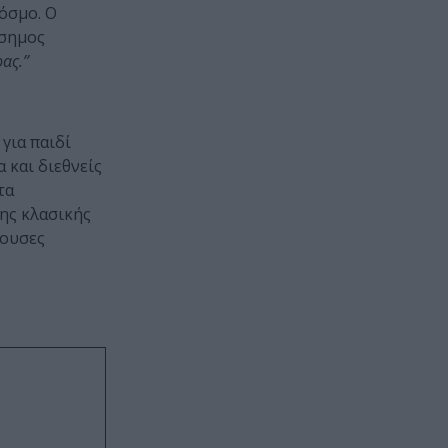
όσμο. O
άσημος
ς.’’
 για παιδί
 και διεθνείς
τα
της κλασικής
θουσες