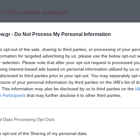
το 2024 με πλούσιο πρόγραμμα!
μάθετε πρώτοι όλες τις ειδήσεις
w.gr -
Do Not Process My Personal Information
ολιτισμό στο
Culturenow.gr
to opt-out of the sale, sharing to third parties, or processing of your per
r
Δες
formation for targeted advertising by us, please use the below opt-out s
r selection. Please note that after your opt-out request is processed y
eing interest-based ads based on personal information utilized by us or
disclosed to third parties prior to your opt-out. You may separately opt-
losure of your personal information by third parties on the IAB’s list of
. This information may also be disclosed by us to third parties on the
IA
Participants
that may further disclose it to other third parties.
νη και τον Πολιτισμό!
l Data Processing Opt Outs
o opt-out of the Sharing of my personal data.
λουθήστε το Culturenow.gr