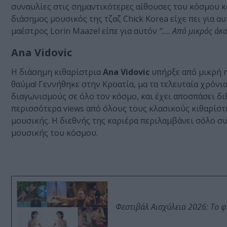
συναυλίες στις σημαντικότερες αίθουσες του κόσμου κ
διάσημος μουσικός της τζαζ Chick Korea είχε πει για α
μαέστρος Lorin Maazel είπε για αυτόν
‘’…. Από μικρός άκ
Ana Vidovic
Η διάσημη κιθαρίστρια
Ana Vidovic
υπήρξε από μικρή η
θαύμα! Γεννήθηκε στην Κροατία, μα τα τελευταία χρόνια
διαγωνισμούς σε όλο τον κόσμο, και έχει αποσπάσει διθ
περισσότερα views από όλους τους κλασικούς κιθαρίστ
μουσικής. Η διεθνής της καριέρα περιλαμβάνει σόλο σ
μουσικής του κόσμου.
Φεστιβάλ Αισχύλεια 2026: Το 