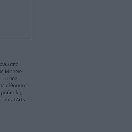
πάνω από
ς Michele
 Η Irina
 σε αίθουσες
ετρούπολη,
iental Arts