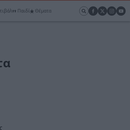
τιβάλ
Παιδί
Θέματα
τα
ς