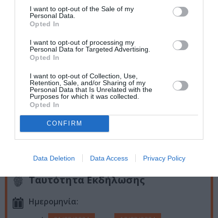
100€
I want to opt-out of the Sale of my
Personal Data.
Opted In
– Ενεργός Συμμετέχων Φεστιβάλ
Περιλαμβάνει: Εισιτήρια και για τις τρεις συναυλίες στην
I want to opt-out of processing my
Personal Data for Targeted Advertising.
αίθουσα του Φιλολογικού Συλλόγου Παρνασσός, είσοδος ως
Opted In
ακροατής σε όλα τα σεμινάρια και ένα 45λεπτό μάθημα σε
masterclass παρουσία ακροατηρίου στο Χαλκηδόνιο Ωδείο |
I want to opt-out of Collection, Use,
Retention, Sale, and/or Sharing of my
Προσφορά μέχρι 20/12: 230€ | Κανονικό: 240€
Personal Data that Is Unrelated with the
Purposes for which it was collected.
Opted In
– Online παρακολούθηση μέσω zoom ως ακροατής όλων των
masterclasses (Aniello Desiderio, Irina Kulikova, Ana Vidovic)
CONFIRM
| Προσφορά μέχρι 20/12: 100€ | Κανονικό: 120€
-Ειδικές τιμές για γκρουπ άνω των 10 συμμετεχόντων
Data Deletion
Data Access
Privacy Policy
Ταυτότητα Εκδήλωσης
Ημερομηνία: