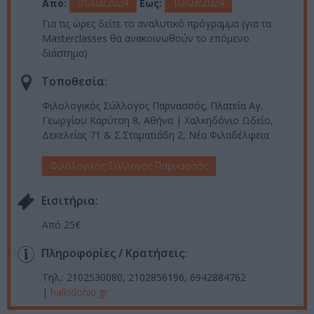
01/03/2024
10/03/2024
Από:
Εως:
Για τις ώρες δείτε το αναλυτικό πρόγραμμα (για τα
Masterclasses θα ανακοινωθούν το επόμενο
διάστημα)
Τοποθεσία:
Φιλολογικός Σύλλογος Παρνασσός, Πλατεία Αγ.
Γεωργίου Καρύτση 8, Αθήνα | Χαλκηδόνιο Ωδείο,
Δεκελείας 71 & Σ.Σταματιάδη 2, Νέα Φιλαδέλφεια
Φιλολογικός Σύλλογος Παρνασσός
Eισιτήρια:
Από 25€
Πληροφορίες / Κρατήσεις:
Τηλ.: 2102530080, 2102856196, 6942884762
|
halkidonio.gr