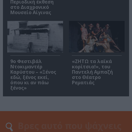
Περιοδική έκθεση
στο Διαχρονικό
Μουσείο Αίγινας
9ο Φεστιβάλ
«ΖΗΤΩ τα λαϊκά
Ντοκιμαντέρ
κορίτσια!», του
Καρύστου – «Ξένος
Παντελή Αμπαζή
εδώ, ξένος εκεί,
στο Θέατρο
όπου κι αν πάω
Ρεματιάς
ξένος»