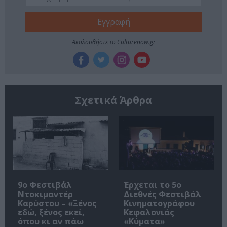
Ακολουθήστε το Culturenow.gr
Σχετικά Άρθρα
9ο Φεστιβάλ
Έρχεται το 5ο
Ντοκιμαντέρ
Διεθνές Φεστιβάλ
Καρύστου – «Ξένος
Κινηματογράφου
εδώ, ξένος εκεί,
Κεφαλονιάς
όπου κι αν πάω
«Κύματα»