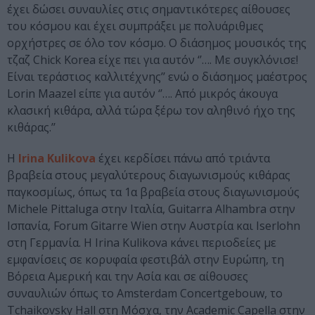
έχει δώσει συναυλίες στις σημαντικότερες αίθουσες
του κόσμου και έχει συμπράξει με πολυάριθμες
ορχήστρες σε όλο τον κόσμο. O διάσημος μουσικός της
τζαζ Chick Korea είχε πει για αυτόν ‘’…. Με συγκλόνισε!
Είναι τεράστιος καλλιτέχνης’’ ενώ ο διάσημος μαέστρος
Lorin Maazel είπε για αυτόν ‘’…. Από μικρός άκουγα
κλασική κιθάρα, αλλά τώρα ξέρω τον αληθινό ήχο της
κιθάρας.’’
Η
Irina Kulikova
έχει κερδίσει πάνω από τριάντα
βραβεία στους μεγαλύτερους διαγωνισμούς κιθάρας
παγκοσμίως, όπως τα 1α βραβεία στους διαγωνισμούς
Michele Pittaluga στην Ιταλία, Guitarra Alhambra στην
Ισπανία, Forum Gitarre Wien στην Αυστρία και Iserlohn
στη Γερμανία. Η Irina Kulikova κάνει περιοδείες με
εμφανίσεις σε κορυφαία φεστιβάλ στην Ευρώπη, τη
Βόρεια Αμερική και την Ασία και σε αίθουσες
συναυλιών όπως το Amsterdam Concertgebouw, το
Tchaikovsky Hall στη Μόσχα, την Academic Capella στην