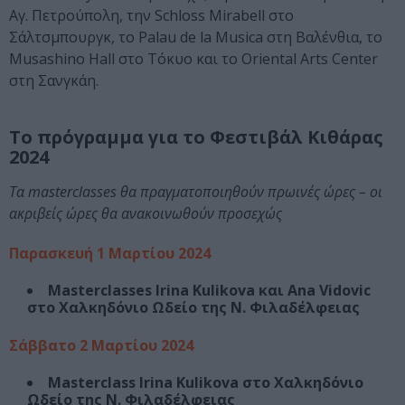
Αγ. Πετρούπολη, την Schloss Mirabell στο
Σάλτσμπουργκ, το Palau de la Musica στη Βαλένθια, το
Musashino Hall στο Τόκυο και το Oriental Arts Center
στη Σανγκάη.
Το πρόγραμμα για το Φεστιβάλ Κιθάρας
2024
Τα masterclasses θα πραγματοποιηθούν πρωινές ώρες – οι
ακριβείς ώρες θα ανακοινωθούν προσεχώς
Παρασκευή 1 Μαρτίου 2024
Masterclasses Irina Kulikova και Ana Vidovic
στο Χαλκηδόνιο Ωδείο της Ν. Φιλαδέλφειας
Σάββατο 2 Μαρτίου 2024
Masterclass Irina Kulikova στο Χαλκηδόνιο
Ωδείο της Ν. Φιλαδέλφειας