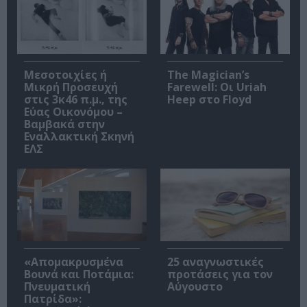
Μεσοτοιχίες ή
The Magician’s
Μικρή Προσευχή
Farewell: Οι Uriah
στις 3κ46 π.μ., της
Heep στο Floyd
Εύας Οικονόμου –
Βαμβακά στην
Εναλλακτική Σκηνή
ΕΛΣ
«Απομακρυσμένα
25 αναγνωστικές
Βουνά και Ποτάμια:
προτάσεις για τον
Πνευματική
Αύγουστο
Πατρίδα»: