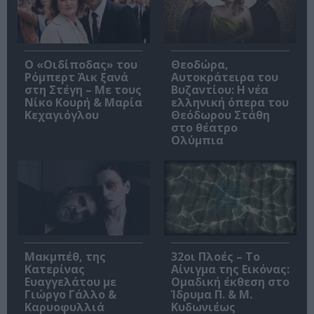
O «Οιδίποδας» του
Θεοδώρα,
Ρόμπερτ Άικ ξανά
Αυτοκράτειρα του
στη Στέγη – Με τους
Βυζαντίου: Η νέα
Νίκο Κουρή & Μαρία
ελληνική όπερα του
Κεχαγιόγλου
Θεόδωρου Στάθη
στο θέατρο
Ολύμπια
Μακμπέθ, της
32οι Πλοές – Το
Κατερίνας
Αίνιγμα της Εικόνας:
Ευαγγελάτου με
Ομαδική έκθεση στο
Γιώργο Γάλλο &
Ίδρυμα Π. & Μ.
Καρυοφυλλιά
Κυδωνιέως