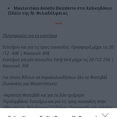
Masterclass Aniello Desiderio στο Χαλκηδόνιο
Ωδείο της Ν. Φιλαδέλφειας
***
Πληροφορίες για τα εισιτήρια
Εισιτήριο και για τις τρεις συναυλίες: Προσφορά μέχρι τις 20
/12 : 60€ | Κανονικό: 80€
Εισιτήριο για μία συναυλία: Early bird μέχρι τις 20 /12: 25€ |
Κανονικό: 30€
Για όσους θέλουν να παρακολουθήσουν όλο το Φεστιβάλ
(Συναυλίες και Masterclasses):
-Ακροατής Φεστιβάλ και για τα δύο τριήμερα
Περιλαμβάνει: Εισιτήρια και για τις τρεις συναυλίες στην
αίθουσα του Φιλολογικού Συλλόγου Παρνασσός και είσοδος
ως ακροατής σε όλα τα σεμινάρια – masterclasses /