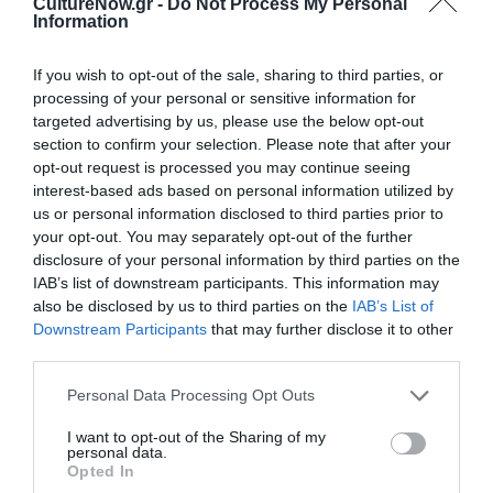
CultureNow.gr -
Do Not Process My Personal
συνολικής διάρκειας άνω των 20 ωρών που θα διεξαχθούν
Information
στο Χαλκηδόνιο Ωδείο | Προσφορά μέχρι 20/12: 165€ |
Κανονικό: 190€
If you wish to opt-out of the sale, sharing to third parties, or
processing of your personal or sensitive information for
-Ακροατής Φεστιβάλ για το τριήμερο 1-3 Μαρτίου 2024 (Irina
targeted advertising by us, please use the below opt-out
Kulikova-Ana Vidovic)
section to confirm your selection. Please note that after your
Περιλαμβάνει εισιτήρια για τις δύο συναυλίες της Ana
opt-out request is processed you may continue seeing
interest-based ads based on personal information utilized by
Vidovic και της Irina Kulikova στην αίθουσα του Φιλολογικού
us or personal information disclosed to third parties prior to
Συλλόγου Παρνασσός και παρακολούθηση ως ακροατής των
your opt-out. You may separately opt-out of the further
masterclasses των δύο παραπάνω καλλιτεχνών συνολικής
disclosure of your personal information by third parties on the
διάρκειας άνω των 12 ωρών στο Χαλκηδόνιο Ωδείο |
IAB’s list of downstream participants. This information may
Προσφορά μέχρι 20/12: 130€ | Κανονικό: 150€
also be disclosed by us to third parties on the
IAB’s List of
Downstream Participants
that may further disclose it to other
-Ακροατής Φεστιβάλ για το τριήμερο 8-10 Μαρτίου 2024
third parties.
(Aniello Desiderio)
Personal Data Processing Opt Outs
Περιλαμβάνει εισιτήρια για τη συναυλία του Aniello
Desiderio και παρακολούθηση ως ακροατής των
I want to opt-out of the Sharing of my
masterclasses του Aniello Desiderio συνολικής διάρκειας
personal data.
Opted In
άνω των 7 ωρών | Προσφορά μέχρι 20/12: 85€ | Κανονικό: