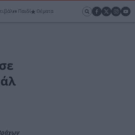
τιβάλ
Παιδί
Θέματα
 σε
βάλ
 Βράχων