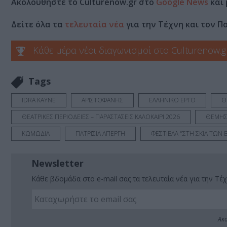
Ακολουθήστε το Culturenow.gr στο
Google News
και 
Δείτε όλα τα
τελευταία νέα
για την Τέχνη και τον Π
Κάθε μέρα νέοι διαγωνισμοί στο Culturenow.g
Tags
IDRA KAYNE
ΑΡΙΣΤΟΦΑΝΗΣ
ΕΛΛΗΝΙΚΟ ΕΡΓΟ
Θ
ΘΕΑΤΡΙΚΕΣ ΠΕΡΙΟΔΕΙΕΣ – ΠΑΡΑΣΤΑΣΕΙΣ ΚΑΛΟΚΑΙΡΙ 2026
ΘΕΜΗΣ
ΚΩΜΩΔΙΑ
ΠΑΤΡΙΣΙΑ ΑΠΕΡΓΗ
ΦΕΣΤΙΒΑΛ "ΣΤΗ ΣΚΙΑ ΤΩΝ 
Newsletter
Κάθε βδομάδα στο e-mail σας τα τελευταία νέα για την Τέχ
Ακο