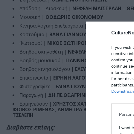
Απόδοση – Διασκευή |
ΝΕΦΕΛΗ ΜΑΪΣΤΡΑΛΗ – Θ
Μουσική |
ΘΟΔΩΡΗΣ ΟΙΚΟΝΟΜΟΥ
Κινησιολογική Επεξεργασία |
ΠΑΤΡΙΣΙΑ ΑΠΕΡΓΗ
CultureNo
Κοστούμια |
ΒΑΝΑ ΓΙΑΝΝΟΥΛΑ
Φωτισμοί |
ΝΙΚΟΣ ΣΩΤΗΡΟΠΟΥΛΟΣ
If you wish 
Βοηθός σκηνοθέτη |
ΝΕΦΕΛΗ ΠΑΠΑΝΑΣΤΑΣΟΠΟ
sensitive in
Βοηθός μουσικού |
ΓΙΑΝΝΗΣ ΛΟΥΠΑΚΗΣ
confirm you
continue se
Βοηθός κινησιολόγου |
ΕΛΕΥΘΕΡΙΑ ΑΓΑΠΑΚΗ
information 
Επικοινωνία |
ΕΙΡΗΝΗ ΛΑΓΟΥΡΟΥ
further disc
participants
Φωτογραφίες |
ΕΛΙΝΑ ΓΙΟΥΝΑΝΛΗ
Downstream 
Παραγωγή |
ΔΗ.ΠΕ.ΘΕ.ΑΓΡΙΝΙΟΥ – 5η ΕΠΟΧΗ ΤΕ
Ερμηνεύουν |
ΧΡΗΣΤΟΣ ΧΑΤΖΗΠΑΝΑΓΙΩΤΗΣ, ΜΑ
ΦΟΙΒΟΣ ΡΙΜΕΝΑΣ, ΔΗΜΗΤΡΑ ΒΗΤΤΑ, ΜΑΡΙΑ ΚΥΡΩ
Persona
ΤΖΕΛΕΠΗ
Διαβάστε επίσης:
I want t