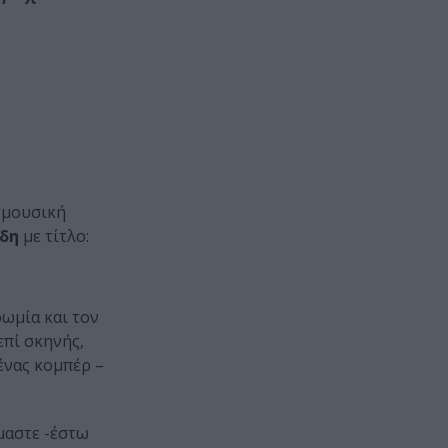
 μουσική
δη
με τίτλο:
ωμία και τον
επί σκηνής,
ένας κομπέρ –
μαστε -έστω