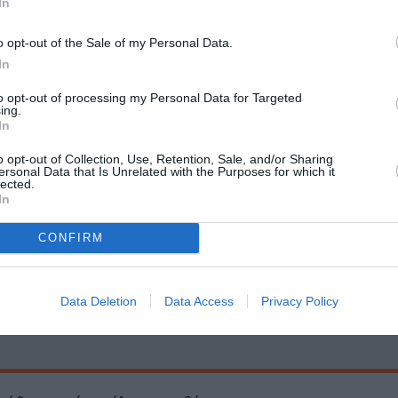
In
έμη Μουμουλίδη σε καλοκαιρινή περιοδεία 2026
μα της διοργάνωσης
o opt-out of the Sale of my Personal Data.
In
to opt-out of processing my Personal Data for Targeted
ing.
In
Τοποθεσία:
o opt-out of Collection, Use, Retention, Sale, and/or Sharing
Θέατρο Βράχων - Μελίνα Μερκούρη, Νεαπόλεως 5
ersonal Data that Is Unrelated with the Purposes for which it
lected.
In
Θέατρο Βράχων
CONFIRM
Data Deletion
Data Access
Privacy Policy