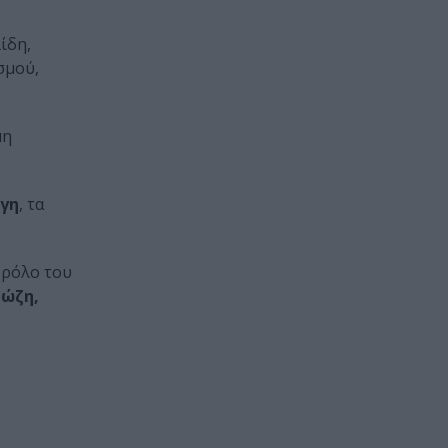
ίδη,
σμού,
μη
γη
, τα
 ρόλο του
ρώζη,