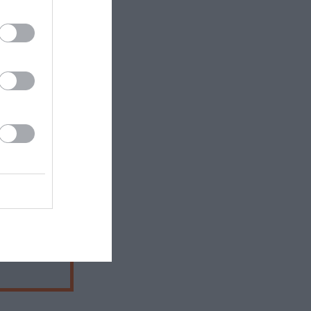
8, Βύρωνας