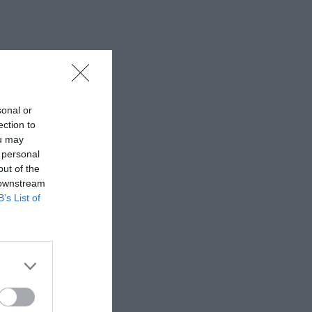
sonal or
ection to
ou may
 personal
out of the
 downstream
B’s List of
ΚΕΪΝ,
ΑΝΑΣΤΑΣΙΑ