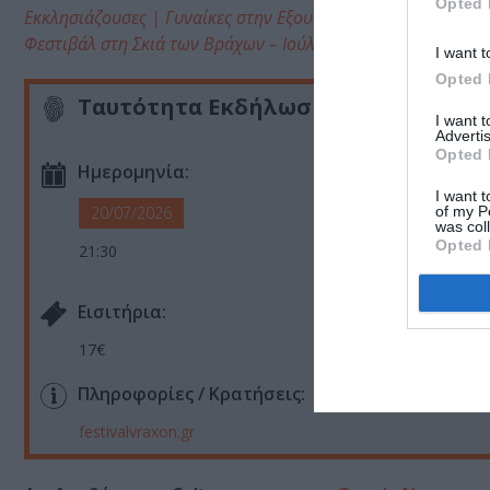
Opted 
Εκκλησιάζουσες | Γυναίκες στην Εξουσία, σε σκηνοθεσία Θ
Φεστιβάλ στη Σκιά των Βράχων – Ιούλιος 2026: Το πρόγραμ
I want t
Opted 
Ταυτότητα Εκδήλωσης
I want 
Advertis
Opted 
Ημερομηνία:
I want t
of my P
20/07/2026
was col
Opted 
21:30
Eισιτήρια:
17€
Πληροφορίες / Κρατήσεις:
festivalvraxon.gr