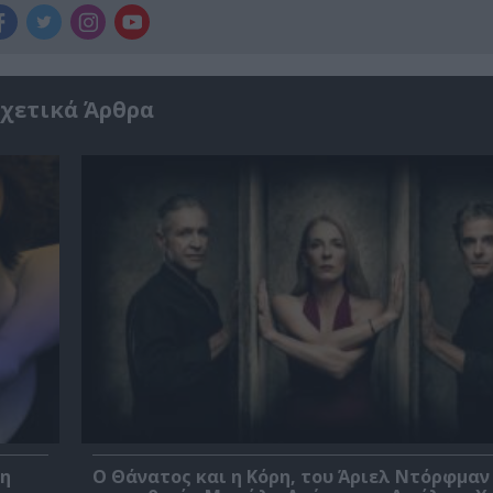
χετικά Άρθρα
βη
Ο Θάνατος και η Κόρη, του Άριελ Ντόρφμαν