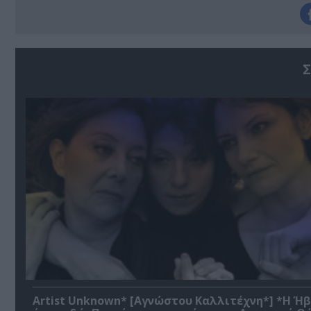
Σ
Artist Unknown* [Αγνώστου Καλλιτέχνη*] *Η Ή