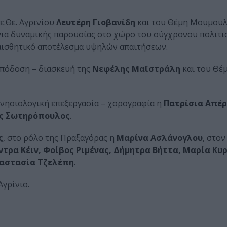
.Θε. Αγρινίου
Λευτέρη Γιοβανίδη
και του Θέμη Μουμουλ
νια δυναμικής παρουσίας στο χώρο του σύγχρονου πολιτι
 αισθητικό αποτέλεσμα υψηλών απαιτήσεων.
πόδοση – διασκευή της
Νεφέλης Μαϊστράλη
και του Θέ
κινησιολογική επεξεργασία – χορογραφία η
Πατρίσια Απέρ
ς Σωτηρόπουλος
.
ς
, στο ρόλο της Πραξαγόρας η
Μαρίνα Ασλάνογλου
, στον
ντρα Κέιν, Φοίβος Ριμένας, Δήμητρα Βήττα, Μαρία Κυ
ναστασία Τζελέπη
.
Αγρίνιο.