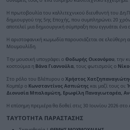
δυνάμεις τους σ’ ένα τολμηρό καλλιτεχνικό εγχείρημα.
Η πρωτοβουλία του καλλιτεχνικού διευθυντή του Δη.Πε
δημιουργού της 5ης Εποχής, που συμπληρώνει 20 χρό
αποτελεί μια δημιουργική σύμπραξη που εγγυάται ένα
Η αριστοφανική κωμωδία παρουσιάζεται σε ελεύθερη α
Μουμουλίδη.
Την μουσική υπογράφει ο
Θοδωρής Οικονόμου
, την 
κοστούμια η
Βάνα Γιαννούλα
, τους φωτισμούς ο
Νίκο
Στο ρόλο του Βλέπυρου ο
Χρήστος Χατζηπαναγιώτη
Κομπέρ ο
Κωνσταντίνος Ασπιώτης
και μαζί τους οι:
Ί
Διονυσία Μπαλαμώτη, Ερωφίλη Παναγιωταρέα, Α
Η επίσημη πρεμιέρα θα δοθεί στις 30 Ιουνίου 2026 στο 
ΤΑΥΤΟΤΗΤΑ ΠΑΡΑΣΤΑΣΗΣ
Σκηνοθεσία |
ΘΕΜΗΣ ΜΟΥΜΟΥΛΙΔΗΣ