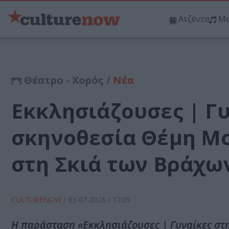
Ατζέντα
Μο
Θέατρο - Χορός /
Νέα
Εκκλησιάζουσες | Γυ
σκηνοθεσία Θέμη Μ
στη Σκιά των Βράχω
CULTURENOW
/
03-07-2026
/ 17:09
Η παράσταση «Εκκλησιάζουσες | Γυναίκες στη