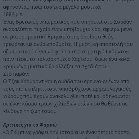
αφήνοντας πίσω του ένα μεγάλο μυστικό.
1884 μ.Χ.
Ένας Βρετανός αξιωματικός που υπηρετεί στο Σουδάν
ανακαλύπτει τυχαία έναν υποβρύχιο ναό, αφιερωμένο
σε μια τρομακτική θρησκεία της οποίας ο θεός
τρεφόταν με ανθρωποθυσίες. Η μυστική αποστολή του
αξιωματικού είναι να φτάσει στο στρατηγό Γκόρντον
πριν πέσει το πολιορκημένο Χαρτούμ, όμως ένα καλά
κρυμμένο μυστικό θα αλλάξει τα σχέδιά του…
Στο παρόν:
Ο Τζακ Χάουαρντ και η ομάδα του ερευνούν έναν από
τους πιο εκπληκτικούς υποβρύχιους αρχαιολογικούς
χώρους που έχουν ανακαλυφθεί ποτέ και οδηγούνται
σε έναν κόσμο τριών χιλιάδων ετών που θα θέσει σε
κίνδυνο τη ζωή τους…
Κριτικές για το Φαραώ
«Ο Γκίμπινς γράφει την ιστορία με έναν τέτοιο τρόπο,