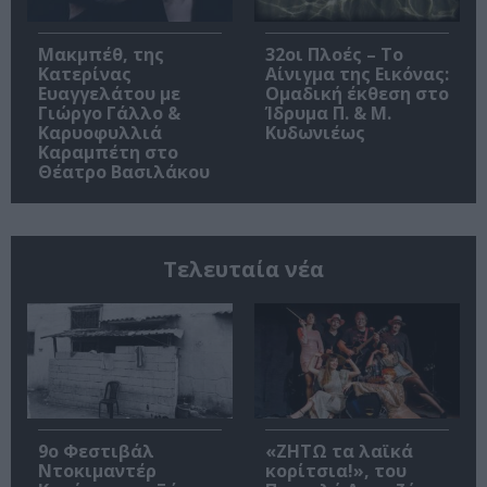
Μακμπέθ, της
32οι Πλοές – Το
Κατερίνας
Αίνιγμα της Εικόνας:
Ευαγγελάτου με
Ομαδική έκθεση στο
Γιώργο Γάλλο &
Ίδρυμα Π. & Μ.
Καρυοφυλλιά
Κυδωνιέως
Καραμπέτη στο
Θέατρο Βασιλάκου
Τελευταία νέα
9ο Φεστιβάλ
«ΖΗΤΩ τα λαϊκά
Ντοκιμαντέρ
κορίτσια!», του