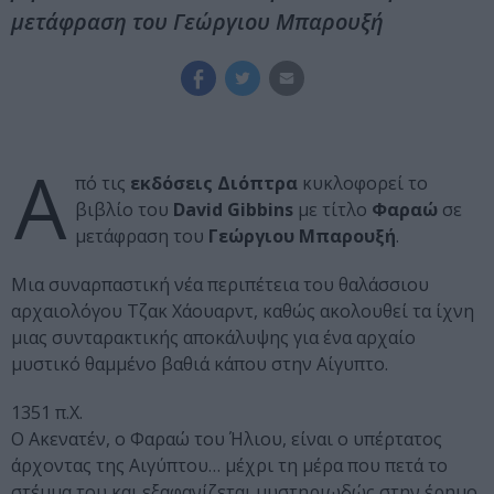
μετάφραση του Γεώργιου Μπαρουξή
Α
πό τις
εκδόσεις Διόπτρα
κυκλοφορεί το
βιβλίο του
David Gibbins
με τίτλο
Φαραώ
σε
μετάφραση του
Γεώργιου Μπαρουξή
.
Μια συναρπαστική νέα περιπέτεια του θαλάσσιου
αρχαιολόγου Τζακ Χάουαρντ, καθώς ακολουθεί τα ίχνη
μιας συνταρακτικής αποκάλυψης για ένα αρχαίο
μυστικό θαμμένο βαθιά κάπου στην Αίγυπτο.
1351 π.Χ.
Ο Ακενατέν, ο Φαραώ του Ήλιου, είναι ο υπέρτατος
άρχοντας της Αιγύπτου… μέχρι τη μέρα που πετά το
στέμμα του και εξαφανίζεται μυστηριωδώς στην έρημο,