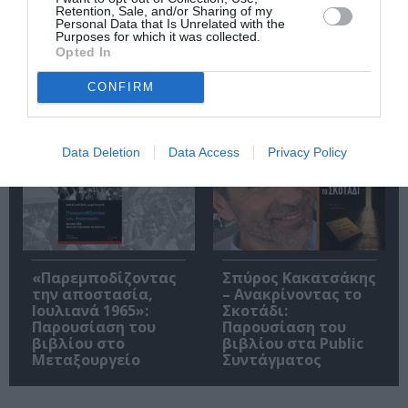
Retention, Sale, and/or Sharing of my
Personal Data that Is Unrelated with the
Purposes for which it was collected.
Opted In
Η μακρά λίστα με
Έκθεση Βιβλίου
CONFIRM
τις υποψηφιότητες
2026 στο Ναύπλιο
για το Βραβείο
Booker 2026
Data Deletion
Data Access
Privacy Policy
«Παρεμποδίζοντας
Σπύρος Κακατσάκης
την αποστασία,
– Ανακρίνοντας το
Ιουλιανά 1965»:
Σκοτάδι:
Παρουσίαση του
Παρουσίαση του
βιβλίου στο
βιβλίου στα Public
Μεταξουργείο
Συντάγματος