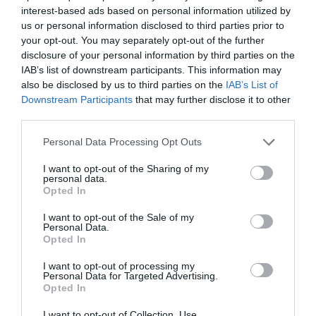
ΕΚΔΟΣΕΙΣ ΔΙΟΠΤΡΑ
interest-based ads based on personal information utilized by
us or personal information disclosed to third parties prior to
your opt-out. You may separately opt-out of the further
Newsletter
disclosure of your personal information by third parties on the
Κάθε βδομάδα στο e-mail σας τα τελευταία νέα για
IAB’s list of downstream participants. This information may
την Τέχνη και τον Πολιτισμό!
also be disclosed by us to third parties on the
IAB’s List of
Downstream Participants
that may further disclose it to other
third parties.
Personal Data Processing Opt Outs
I want to opt-out of the Sharing of my
Ακολουθήστε το Culturenow.gr
personal data.
Opted In
I want to opt-out of the Sale of my
Personal Data.
Opted In
Σχετικά Άρθρα
I want to opt-out of processing my
Personal Data for Targeted Advertising.
Opted In
I want to opt-out of Collection, Use,