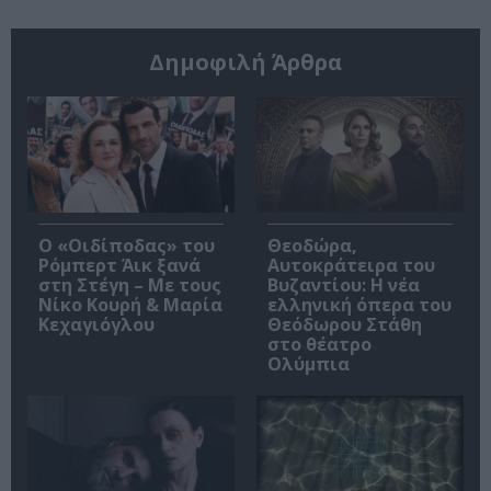
Δημοφιλή Άρθρα
O «Οιδίποδας» του
Θεοδώρα,
Ρόμπερτ Άικ ξανά
Αυτοκράτειρα του
στη Στέγη – Με τους
Βυζαντίου: Η νέα
Νίκο Κουρή & Μαρία
ελληνική όπερα του
Κεχαγιόγλου
Θεόδωρου Στάθη
στο θέατρο
Ολύμπια