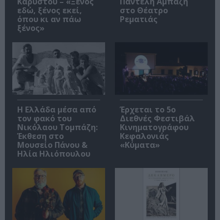
Καρύστου – «Ξένος
Παντελή Αμπαζή
εδώ, ξένος εκεί,
στο Θέατρο
όπου κι αν πάω
Ρεματιάς
ξένος»
Η Ελλάδα μέσα από
Έρχεται το 5ο
τον φακό του
Διεθνές Φεστιβάλ
Νικόλαου Τομπάζη:
Κινηματογράφου
Έκθεση στο
Κεφαλονιάς
Μουσείο Πάνου &
«Κύματα»
Ηλία Ηλιόπουλου