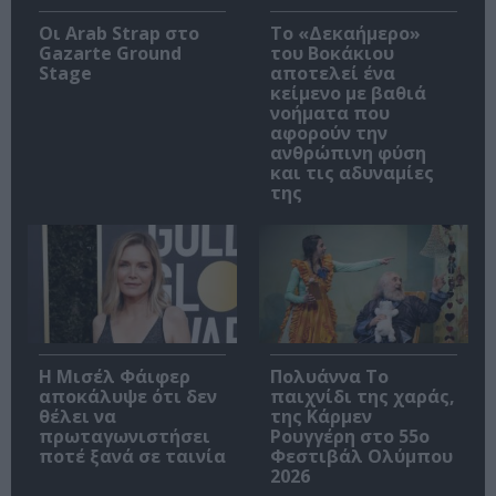
Οι Arab Strap στο
Το «Δεκαήμερο»
Gazarte Ground
του Βοκάκιου
Stage
αποτελεί ένα
κείμενο με βαθιά
νοήματα που
αφορούν την
ανθρώπινη φύση
και τις αδυναμίες
της
Η Μισέλ Φάιφερ
Πολυάννα Το
αποκάλυψε ότι δεν
παιχνίδι της χαράς,
θέλει να
της Κάρμεν
πρωταγωνιστήσει
Ρουγγέρη στο 55ο
ποτέ ξανά σε ταινία
Φεστιβάλ Ολύμπου
2026