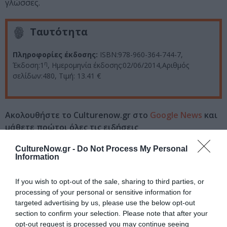
γλώσσες.
Ταυτότητα
Πληροφορίες έκδοσης:
ISBN:978-960-364-744-7,
η
Έκδοση:1
, Ημερομηνία έκδοσης:02/06/2014,Αριθμός
σελίδων:480, Τιμή: 13.41 €
Ακολουθήστε το Culturenow.gr στο
Google News
και
μάθετε πρώτοι όλες τις ειδήσεις
Δείτε όλα τα
τελευταία νέα
για την Τέχνη και τον
CultureNow.gr -
Do Not Process My Personal
Information
Πολιτισμό στο
Culturenow.gr
If you wish to opt-out of the sale, sharing to third parties, or
Νέοι Διαγωνισμοί
❯
processing of your personal or sensitive information for
targeted advertising by us, please use the below opt-out
Tags
section to confirm your selection. Please note that after your
opt-out request is processed you may continue seeing