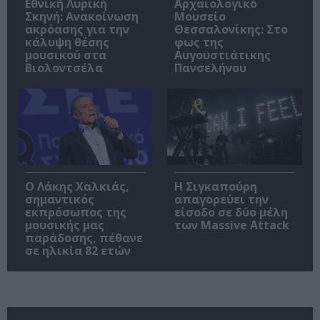
Εθνική Λυρική
Αρχαιολογικό
Σκηνή: Ανακοίνωση
Μουσείο
ακρόασης για την
Θεσσαλονίκης: Στο
κάλυψη θέσης
φως της
μουσικού στα
Αυγουστιάτικης
Βιολοντσέλα
Πανσελήνου
Ο Λάκης Χαλκιάς,
Η Σιγκαπούρη
σημαντικός
απαγορεύει την
εκπρόσωπος της
είσοδο σε δύο μέλη
μουσικής μας
των Massive Attack
παράδοσης, πέθανε
σε ηλικία 82 ετών