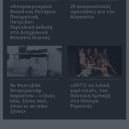
«Απομακρυσμένα
25 αναγνωστικές
Βουνά και Ποτάμια:
προτάσεις για τον
Πνευματική
Αύγουστο
Πατρίδα»:
Περιοδική έκθεση
στο Διαχρονικό
Μουσείο Αίγινας
9ο Φεστιβάλ
«ΖΗΤΩ τα λαϊκά
Ντοκιμαντέρ
κορίτσια!», του
Καρύστου – «Ξένος
Παντελή Αμπαζή
εδώ, ξένος εκεί,
στο Θέατρο
όπου κι αν πάω
Ρεματιάς
ξένος»