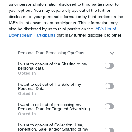
για τον μυκηναϊκό πολιτισμό και τους Μυκηναίους στις
us or personal information disclosed to third parties prior to
διάφορες πτυχές της ζωής τους. Επίσης, θα έχουν τη
your opt-out. You may separately opt-out of the further
disclosure of your personal information by third parties on the
δυνατότητα απτικής επαφής με αντίγραφα αρχαίων
IAB’s list of downstream participants. This information may
αντικειμένων και με τη βοήθεια της εικαστικού του
also be disclosed by us to third parties on the
IAB’s List of
Μουσείου τα παιδιά, εμπνευσμένα από τα εκθέματα, θα
Downstream Participants
that may further disclose it to other
φτιάξουν τα δικά τους έργα.
third parties.
Ώρα διεξαγωγής:
11:00 – 13:00
Personal Data Processing Opt Outs
Αριθμός παιδιών ανά πρόγραμμα:
20 παιδιά
I want to opt-out of the Sharing of my
personal data.
Όλες οι εκπαιδευτικές δράσεις παρέχονται δωρεάν για τα
Opted In
παιδιά.
I want to opt-out of the Sale of my
Απαραίτητες οι δηλώσεις συμμετοχής, κατόπιν τηλεφωνικής
Personal Data.
συνεννόησης.
Opted In
Έναρξη δηλώσεων:
22 Δεκεμβρίου 2022
I want to opt-out of processing my
Personal Data for Targeted Advertising.
Opted In
Ταυτότητα
I want to opt-out of Collection, Use,
Περισσότερες πληροφορίες:
namuseum.gr
Retention, Sale, and/or Sharing of my