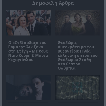
Δημοφιλή Άρθρα
O «Οιδίποδας» του
Θεοδώρα,
Ρόμπερτ Άικ ξανά
Αυτοκράτειρα του
στη Στέγη – Με τους
Βυζαντίου: Η νέα
Νίκο Κουρή & Μαρία
ελληνική όπερα του
Κεχαγιόγλου
Θεόδωρου Στάθη
στο θέατρο
Ολύμπια