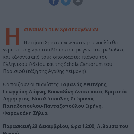
Η
συναυλία των Χριστουγέννων
Η ετήσια Χριστουγεννιάτικη συναυλία θα
γεμίσει το χώρο του Μουσείου με γνωστές μελωδίες
και κάλαντα από τους σπουδαστές πιάνου του
Ελληνικού Ωδείου και της Schola Cantorum του
Παρισιού (τάξη της Αγάθης Λεϊμονή).
Θα παίξουν οι πιανίστες:
Γαβαλάς Λευτέρης,
Γεωργάκη Δάφνη, Κουναδίνη Αναστασία, Κρητικός
Δημήτριος, Νικολόπουλος Στέφανος,
Παπαδοπούλου-Πανταζοπούλου Ειρήνη,
Φαραντάκη Σήλια
Παρασκευή 23 Δεκεμβρίου, ώρα 12:00, Αίθουσα του
Βωμού