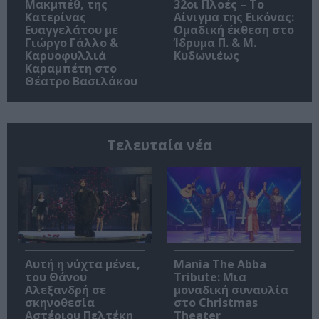
Μακμπέθ, της
32οι Πλοές – Το
Κατερίνας
Αίνιγμα της Εικόνας:
Ευαγγελάτου με
Ομαδική έκθεση στο
Γιώργο Γάλλο &
Ίδρυμα Π. & Μ.
Καρυοφυλλιά
Κυδωνιέως
Καραμπέτη στο
Θέατρο Βασιλάκου
Τελευταία νέα
Αυτή η νύχτα μένει,
Mania The Abba
του Θάνου
Tribute: Μια
Αλεξανδρή σε
μοναδική συναυλία
σκηνοθεσία
στο Christmas
Αστέριου Πελτέκη
Theater