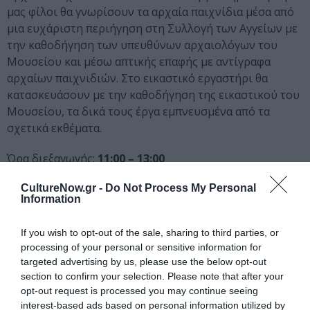
μας φίλοι θα γνωρίσουν τα αρχαία παιχνίδια μέσα από
μια ευχάριστη περιήγηση στη Συλλογή των Αγγείων με
την καθοδήγηση των υπευθύνων αρχαιολόγων του
Μουσείου και μέσω απτικής επαφής με αντίγραφα
αρχαίων παιχνιδιών. Στο εικαστικό εργαστήρι θα
κατασκευάσουν με την καθοδήγηση της εικαστικού του
Μουσείου, τα δικά τους έργα εμπνευσμένα από τα
σχετικά εκθέματα.
Ώρα διεξαγωγής:
11:00 – 13:00
Αριθμός παιδιών ανά πρόγραμμα:
20 παιδιά
CultureNow.gr -
Do Not Process My Personal
Information
Πέμπτη 5 Ιανουαρίου 2023 για παιδιά 9 έως 12 ετών:
Εκπαιδευτικό πρόγραμμα «Στο μυκηναϊκό παλάτι» με
If you wish to opt-out of the sale, sharing to third parties, or
εικαστικό εργαστήρι.
processing of your personal or sensitive information for
targeted advertising by us, please use the below opt-out
Οι μικροί μας φίλοι θα εξερευνήσουν τη Συλλογή
section to confirm your selection. Please note that after your
Μυκηναϊκών Αρχαιοτήτων με την καθοδήγηση των
opt-out request is processed you may continue seeing
υπευθύνων αρχαιολόγων του Μουσείου και θα μάθουν
interest-based ads based on personal information utilized by