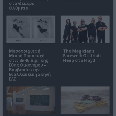
στο Θέατρο
Ολύμπια
Μεσοτοιχίες ή
The Magician’s
Μικρή Προσευχή
Farewell: Οι Uriah
στις 3κ46 π.μ., της
Heep στο Floyd
Εύας Οικονόμου –
Βαμβακά στην
Εναλλακτική Σκηνή
ΕΛΣ