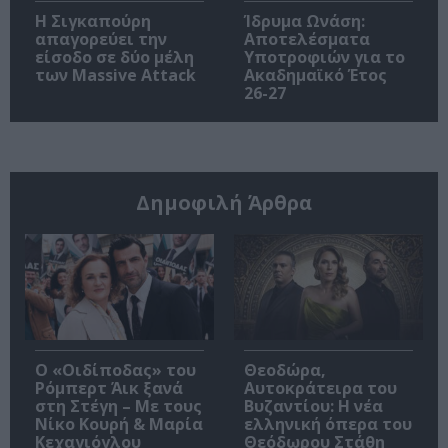
Η Σιγκαπούρη
Ίδρυμα Ωνάση:
απαγορεύει την
Αποτελέσματα
είσοδο σε δύο μέλη
Υποτροφιών για το
των Massive Attack
Ακαδημαϊκό Έτος
26-27
Δημοφιλή Άρθρα
O «Οιδίποδας» του
Θεοδώρα,
Ρόμπερτ Άικ ξανά
Αυτοκράτειρα του
στη Στέγη – Με τους
Βυζαντίου: Η νέα
Νίκο Κουρή & Μαρία
ελληνική όπερα του
Κεχαγιόγλου
Θεόδωρου Στάθη