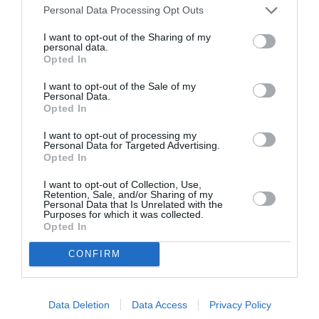
Νέοι Διαγωνισμοί
❯
Personal Data Processing Opt Outs
I want to opt-out of the Sharing of my
Tags
personal data.
Opted In
ΔΙΑΛΕΞΕΙΣ - ΟΜΙΛΙΕΣ
ΔΩΡΕΑΝ ΕΚΔΗΛΩΣΕΙΣ
I want to opt-out of the Sale of my
Personal Data.
ΣΕΜΙΝΑΡΙΑ – ΣΥΝΕΔΡΙΑ
Opted In
I want to opt-out of processing my
Newsletter
Personal Data for Targeted Advertising.
Opted In
Κάθε βδομάδα στο e-mail σας τα τελευταία νέα για
την Τέχνη και τον Πολιτισμό!
I want to opt-out of Collection, Use,
Retention, Sale, and/or Sharing of my
Personal Data that Is Unrelated with the
Purposes for which it was collected.
Opted In
CONFIRM
Ακολουθήστε το Culturenow.gr
Data Deletion
Data Access
Privacy Policy