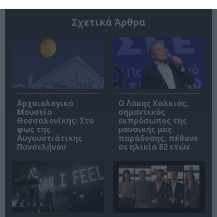
Σχετικά Άρθρα
Αρχαιολογικό
Ο Λάκης Χαλκιάς,
Μουσείο
σημαντικός
Θεσσαλονίκης: Στο
εκπρόσωπος της
φως της
μουσικής μας
Αυγουστιάτικης
παράδοσης, πέθανε
Πανσελήνου
σε ηλικία 82 ετών