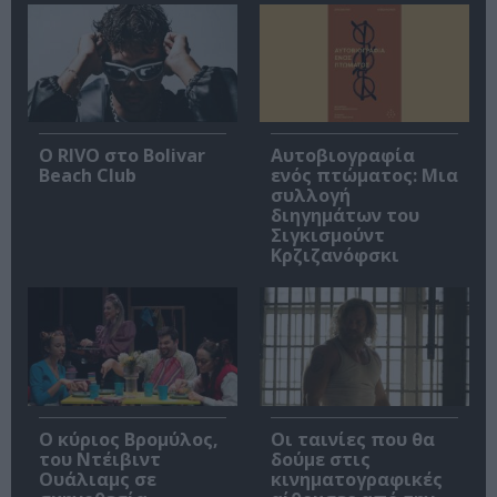
Ο RIVO στο Bolivar
Αυτοβιογραφία
Beach Club
ενός πτώματος: Μια
συλλογή
διηγημάτων του
Σιγκισμούντ
Κρζιζανόφσκι
O κύριος Βρομύλος,
Οι ταινίες που θα
του Ντέιβιντ
δούμε στις
Ουάλιαμς σε
κινηματογραφικές