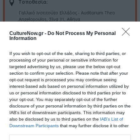
Τοποθεσία:
Γαλλικό Ινστιτούτο Ελλάδος - Αuditorium Theo
Angelopoulos, Σίνα 31, Αθήνα
Γαλλικό Ινστιτούτο Αθηνών
CultureNow.gr -
Do Not Process My Personal
Information
Eισιτήρια:
If you wish to opt-out of the sale, sharing to third parties, or
Ελεύθερη είσοδος
processing of your personal or sensitive information for
targeted advertising by us, please use the below opt-out
Πληροφορίες / Κρατήσεις:
section to confirm your selection. Please note that after your
opt-out request is processed you may continue seeing
ifg.gr
interest-based ads based on personal information utilized by
us or personal information disclosed to third parties prior to
your opt-out. You may separately opt-out of the further
Ακολουθήστε το Culturenow.gr στο
Google News
και
disclosure of your personal information by third parties on the
μάθετε πρώτοι όλες τις ειδήσεις
IAB’s list of downstream participants. This information may
also be disclosed by us to third parties on the
IAB’s List of
Δείτε όλα τα
τελευταία νέα
για την Τέχνη και τον
Downstream Participants
that may further disclose it to other
Πολιτισμό στο
Culturenow.gr
third parties.