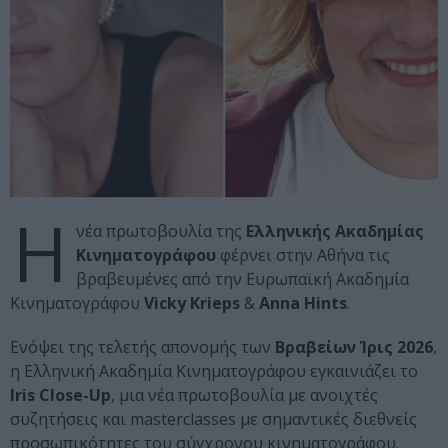
Η
νέα πρωτοβουλία της
Ελληνικής Ακαδημίας
Κινηματογράφου
φέρνει στην Αθήνα τις
βραβευμένες από την Ευρωπαϊκή Ακαδημία
Κινηματογράφου
Vicky Krieps
&
Anna Hints
.
Ενόψει της τελετής απονομής των
Βραβείων Ίρις 2026
,
η Ελληνική Ακαδημία Κινηματογράφου εγκαινιάζει το
Iris Close-Up
, μια νέα πρωτοβουλία με ανοιχτές
συζητήσεις και masterclasses με σημαντικές διεθνείς
προσωπικότητες του σύγχρονου κινηματογράφου.