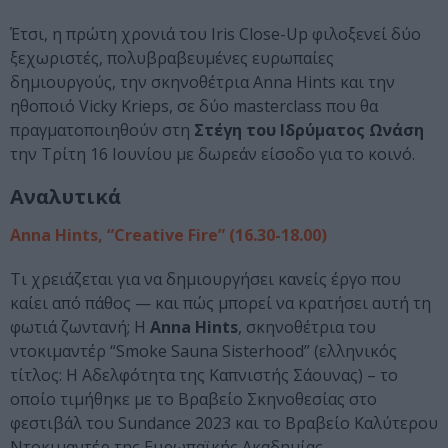
Έτσι, η πρώτη χρονιά του Iris Close-Up φιλοξενεί δύο
ξεχωριστές, πολυβραβευμένες ευρωπαίες
δημιουργούς, την σκηνοθέτρια Anna Hints και την
ηθοποιό Vicky Krieps, σε δύο masterclass που θα
πραγματοποιηθούν στη
Στέγη του Ιδρύματος Ωνάση
την Τρίτη 16 Ιουνίου με δωρεάν είσοδο για το κοινό.
Αναλυτικά
Anna Hints, “Creative Fire” (16.30-18.00)
Τι χρειάζεται για να δημιουργήσει κανείς έργο που
καίει από πάθος — και πώς μπορεί να κρατήσει αυτή τη
φωτιά ζωντανή; Η
Anna Hints
, σκηνοθέτρια του
ντοκιμαντέρ “Smoke Sauna Sisterhood” (ελληνικός
τίτλος: Η Αδελφότητα της Καπνιστής Σάουνας) – το
οποίο τιμήθηκε με το Βραβείο Σκηνοθεσίας στο
φεστιβάλ του Sundance 2023 και το Βραβείο Καλύτερου
Ντοκιμαντέρ της Ευρωπαϊκής Ακαδημίας