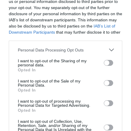
us or personal information disclosed to third parties prior to
your opt-out. You may separately opt-out of the further
Ημερομηνία:
disclosure of your personal information by third parties on the
16/06/2026
IAB’s list of downstream participants. This information may
also be disclosed by us to third parties on the
IAB’s List of
Anna Hints, “Creative Fire” (16.30-18.00)
Downstream Participants
that may further disclose it to other
Vicky Krieps, “Silence” (18:30–20:00)
third parties.
Τοποθεσία:
Personal Data Processing Opt Outs
Στέγη του Ιδρύματος Ωνάση, Λεωφ. Ανδρέα Συγγρού
I want to opt-out of the Sharing of my
107, Αθήνα
personal data.
Opted In
Στέγη Ιδρύματος Ωνάση
I want to opt-out of the Sale of my
Personal Data.
Opted In
Eισιτήρια:
Είσοδος ελεύθερη με προκράτηση θέσης
I want to opt-out of processing my
Personal Data for Targeted Advertising.
Opted In
Πληροφορίες / Κρατήσεις:
I want to opt-out of Collection, Use,
onassis.org
|
onassis.org
Retention, Sale, and/or Sharing of my
Personal Data that Is Unrelated with the