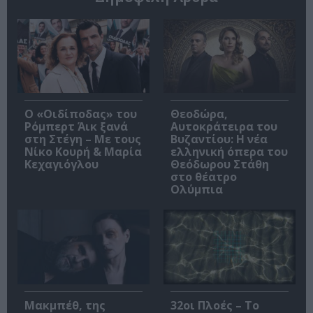
O «Οιδίποδας» του
Θεοδώρα,
Ρόμπερτ Άικ ξανά
Αυτοκράτειρα του
στη Στέγη – Με τους
Βυζαντίου: Η νέα
Νίκο Κουρή & Μαρία
ελληνική όπερα του
Κεχαγιόγλου
Θεόδωρου Στάθη
στο θέατρο
Ολύμπια
Μακμπέθ, της
32οι Πλοές – Το