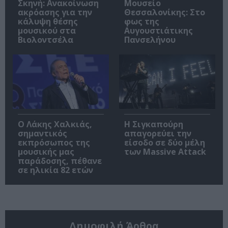
Σκηνή: Ανακοίνωση
Μουσείο
ακρόασης για την
Θεσσαλονίκης: Στο
κάλυψη θέσης
φως της
μουσικού στα
Αυγουστιάτικης
Βιολοντσέλα
Πανσελήνου
Ο Λάκης Χαλκιάς,
Η Σιγκαπούρη
σημαντικός
απαγορεύει την
εκπρόσωπος της
είσοδο σε δύο μέλη
μουσικής μας
των Massive Attack
παράδοσης, πέθανε
σε ηλικία 82 ετών
Δημοφιλή Άρθρα