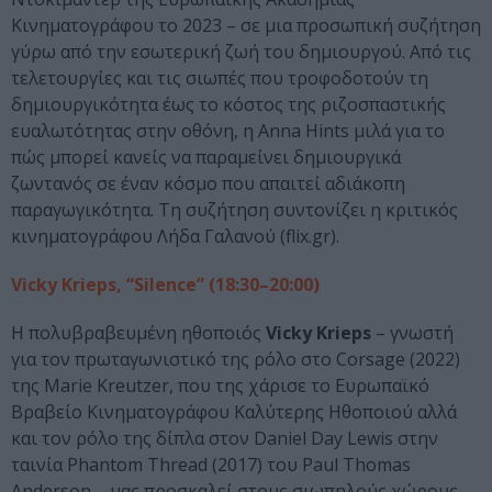
Κινηματογράφου το 2023 – σε μια προσωπική συζήτηση
γύρω από την εσωτερική ζωή του δημιουργού. Από τις
τελετουργίες και τις σιωπές που τροφοδοτούν τη
δημιουργικότητα έως το κόστος της ριζοσπαστικής
ευαλωτότητας στην οθόνη, η Anna Hints μιλά για το
πώς μπορεί κανείς να παραμείνει δημιουργικά
ζωντανός σε έναν κόσμο που απαιτεί αδιάκοπη
παραγωγικότητα. Τη συζήτηση συντονίζει η κριτικός
κινηματογράφου Λήδα Γαλανού (flix.gr).
Vicky Krieps, “Silence” (18:30–20:00)
Η πολυβραβευμένη ηθοποιός
Vicky Krieps
– γνωστή
για τον πρωταγωνιστικό της ρόλο στο Corsage (2022)
της Marie Kreutzer, που της χάρισε το Ευρωπαϊκό
Βραβείο Κινηματογράφου Καλύτερης Ηθοποιού αλλά
και τον ρόλο της δίπλα στον Daniel Day Lewis στην
ταινία Phantom Thread (2017) του Paul Thomas
Anderson – μας προσκαλεί στους σιωπηλούς χώρους