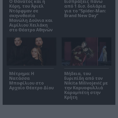
Ο Θάνατος και η
Εισπράξεις πάνω
Κόρη, του Άριελ
από 1 δισ. δολάρια
Ντόρφμαν σε
για το “Spider-Man:
σκηνοθεσία
Brand New Day”
Μανώλη Δούνια και
Αιμίλιου Χειλάκη
στο Θέατρο Αθηνών
Μέτρημα: Η
Μήδεια, του
Νατάσσα
Ευριπίδη από τον
Μποφίλιου στο
Nikita Milivojević με
Αρχαίο Θέατρο Δίου
την Καρυοφυλλιά
Καραμπέτη στην
Κρήτη