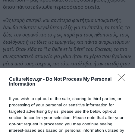
όπου πάντοτε ένιωθε περισσότερο οικεία.
«Ως νεαρή σινεφίλ και αργότερα φοιτήτρια υποκριτικής,
ένιωθα πάντοτε μεγαλύτερη έλξη για τα έπιπλα, τα τοπία, τα
ζώα, τον ουρανό και το φως παρά για τους ηθοποιούς, τους
διαλόγους ή τις ίδιες τις ερμηνείες και πάντα αναρωτιόμουν
γιατί. Όταν είδα το “La Belle et la Bête” του Cocteau, το πιο
συναρπαστικό στοιχείο για μένα ήταν τα χέρια που βγαίνουν
μέσα από τους τοίχους και τότε κατάλαβα: ήταν επειδή ήταν
σιωπηλά. Επειδή κάτι συνέβαινε, κάτι επικοινωνούνταν εκεί
όπου εμείς οι άνθρωποι ξεχνάμε να κοιτάξουμε, να
CultureNow.gr -
Do Not Process My Personal
Information
ρωτήσουμε τι συμβαίνει ή γιατί. Παρακολουθώντας ήσυχα
από το περιθώριο.»
If you wish to opt-out of the sale, sharing to third parties, or
processing of your personal or sensitive information for
Τα masterclass θα διεξαχθούν στα αγγλικά με
targeted advertising by us, please use the below opt-out
ταυτόχρονη μετάφραση.
section to confirm your selection. Please note that after your
opt-out request is processed you may continue seeing
Ταυτότητα Εκδήλωσης
interest-based ads based on personal information utilized by