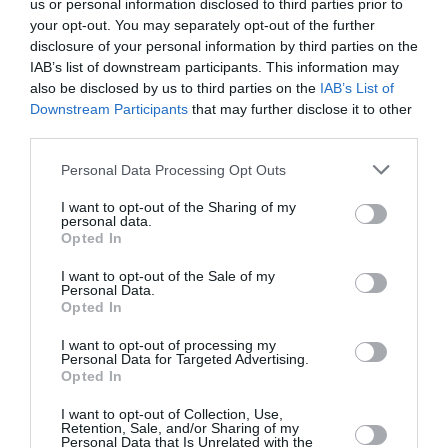
ΕΚΔΟΣΕΙΣ ΚΕΔΡΟΣ
ΠΕΖΟΓΡΑΦΙΑ
us or personal information disclosed to third parties prior to
your opt-out. You may separately opt-out of the further
disclosure of your personal information by third parties on the
Newsletter
IAB’s list of downstream participants. This information may
also be disclosed by us to third parties on the
IAB’s List of
Κάθε βδομάδα στο e-mail σας τα τελευταία νέα για
Downstream Participants
that may further disclose it to other
την Τέχνη και τον Πολιτισμό!
third parties.
Personal Data Processing Opt Outs
I want to opt-out of the Sharing of my
personal data.
Opted In
Ακολουθήστε το Culturenow.gr
I want to opt-out of the Sale of my
Personal Data.
Opted In
I want to opt-out of processing my
Σχετικά Άρθρα
Personal Data for Targeted Advertising.
Opted In
I want to opt-out of Collection, Use,
Retention, Sale, and/or Sharing of my
Personal Data that Is Unrelated with the