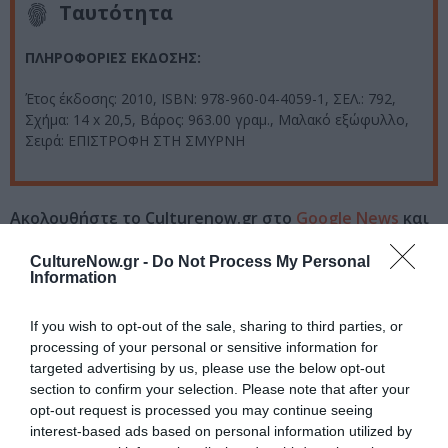
Ταυτότητα
ΠΛΗΡΟΦΟΡΙΕΣ ΕΚΔΟΣΗΣ:
Έτος έκδοσης: 2010, ISBN: 978-960-04-4059-1, ΣΕΛ.: 792,
Σχήμα: 14 x 20,5, Βάρος: 963.00 γραμ., Μαλακό εξώφυλλο,
Σειρά: ΕΠΙΣΤΡΟΦΗ ΣΤΗ ΣΜΥΡΝΗ
Ακολουθήστε το Culturenow.gr στο
Google News
και
μάθετε πρώτοι όλες τις ειδήσεις
CultureNow.gr -
Do Not Process My Personal
Information
Δείτε όλα τα
τελευταία νέα
για την Τέχνη και τον
Πολιτισμό στο
Culturenow.gr
If you wish to opt-out of the sale, sharing to third parties, or
processing of your personal or sensitive information for
Νέοι Διαγωνισμοί
❯
targeted advertising by us, please use the below opt-out
section to confirm your selection. Please note that after your
Tags
opt-out request is processed you may continue seeing
interest-based ads based on personal information utilized by