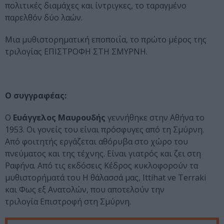
πολιτικές διαμάχες και ίντριγκες, το ταραγμένο
παρελθόν δύο λαών.
Μια μυθιστορηματική εποποιΐα, το πρώτο μέρος της
τριλογίας ΕΠΙΣΤΡΟΦΗ ΣΤΗ ΣΜΥΡΝΗ.
Ο συγγραφέας:
Ο
Ευάγγελος Μαυρουδής
γεννήθηκε στην Αθήνα το
1953. Οι γονείς του είναι πρόσφυγες από τη Σμύρνη.
Από φοιτητής εργάζεται αθόρυβα στο χώρο του
πνεύματος και της τέχνης. Είναι γιατρός και ζει στη
Ραφήνα. Από τις εκδόσεις Κέδρος κυκλοφορούν τα
μυθιστορήματά του
Η θάλασσά μας, Ittihat ve Terraki
και
Φως εξ Ανατολών
, που αποτελούν την
τριλογία
Επιστροφή στη Σμύρνη
.