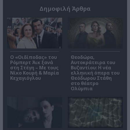
Δημοφιλή Άρθρα
O «Οιδίποδας» του
Θεοδώρα,
Ρόμπερτ Άικ ξανά
Αυτοκράτειρα του
στη Στέγη – Με τους
Βυζαντίου: Η νέα
Νίκο Κουρή & Μαρία
ελληνική όπερα του
Κεχαγιόγλου
Θεόδωρου Στάθη
στο θέατρο
Ολύμπια