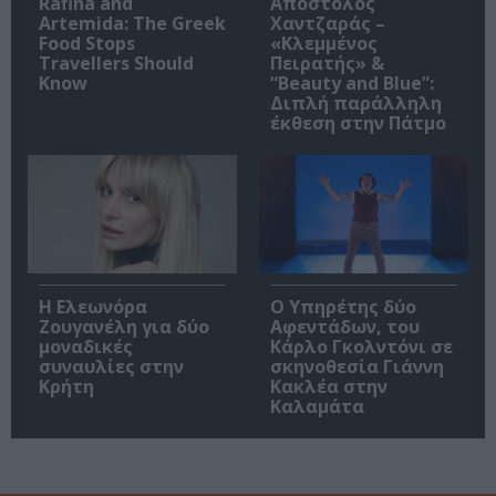
Rafina and
Απόστολος
Artemida: The Greek
Χαντζαράς –
Food Stops
«Κλεμμένος
Travellers Should
Πειρατής» &
Know
“Beauty and Blue”:
Διπλή παράλληλη
έκθεση στην Πάτμο
Η Ελεωνόρα
Ο Υπηρέτης δύο
Ζουγανέλη για δύο
Αφεντάδων, του
μοναδικές
Κάρλο Γκολντόνι σε
συναυλίες στην
σκηνοθεσία Γιάννη
Κρήτη
Κακλέα στην
Καλαμάτα