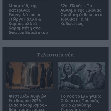
Μακμπέθ, της
32οι Πλοές – Το
Κατερίνας
Αίνιγμα της Εικόνας:
Ευαγγελάτου με
Ομαδική έκθεση στο
Γιώργο Γάλλο &
Ίδρυμα Π. & Μ.
Καρυοφυλλιά
Κυδωνιέως
Καραμπέτη στο
Θέατρο Βασιλάκου
Τελευταία νέα
Φεστιβάλ Αθηνών
Το Ροκ το Ελληνικό:
Επιδαύρου 2026:
Ο Κώστας Τουρνάς
Ένας προορισμός –
και ο Διονύσης
δύο παραστάσεις
Τσακνής στο