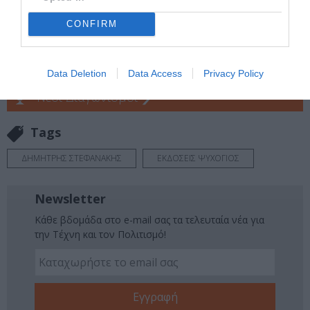
μάθετε πρώτοι όλες τις ειδήσεις
CONFIRM
Δείτε όλα τα
τελευταία νέα
για την Τέχνη και τον
Πολιτισμό στο
Culturenow.gr
Data Deletion
Data Access
Privacy Policy
Νέοι Διαγωνισμοί
❯
Tags
ΔΗΜΗΤΡΗΣ ΣΤΕΦΑΝΑΚΗΣ
ΕΚΔΟΣΕΙΣ ΨΥΧΟΓΙΟΣ
Newsletter
Κάθε βδομάδα στο e-mail σας τα τελευταία νέα για
την Τέχνη και τον Πολιτισμό!