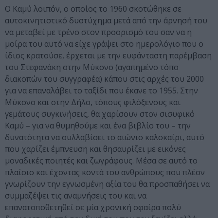
Ο Καμύ λοιπόν, ο οποίος το 1960 σκοτώθηκε σε
αυτοκινητιστικό δυστύχημα μετά από την άρνησή του
να μεταβεί με τρένο στον προορισμό του σαν να η
μοίρα του αυτό να είχε γράψει στο ημερολόγιο που ο
ίδιος κρατούσε, έρχεται με την ευφάνταστη παρέμβαση
του Στεφανάκη στην Μύκονο (αγαπημένο τόπο
διακοπών του συγγραφέα) κάπου στις αρχές του 2000
για να επαναλάβει το ταξίδι που έκανε το 1955. Στην
Μύκονο και στην Δήλο, τόπους φιλόξενους και
γεμάτους συγκινήσεις, θα χαρίσουν στον σισυφικό
Καμύ – για να θυμηθούμε και ένα βιβλίο του – την
δυνατότητα να συλλαβίσει το αιώνιο καλοκαίρι, αυτό
που χαρίζει έμπνευση και θησαυρίζει με εικόνες
μοναδικές ποιητές και ζωγράφους. Μέσα σε αυτό το
πλαίσιο και έχοντας κοντά του ανθρώπους που πλέον
γνωρίζουν την εγνωσμένη αξία του θα προσπαθήσει να
συμμαζέψει τις αναμνήσεις του και να
επανατοποθετηθεί σε μία χρονική σφαίρα πολύ