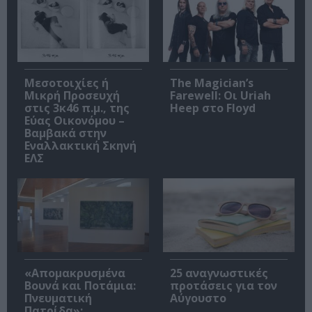
Μεσοτοιχίες ή
The Magician’s
Μικρή Προσευχή
Farewell: Οι Uriah
στις 3κ46 π.μ., της
Heep στο Floyd
Εύας Οικονόμου –
Βαμβακά στην
Εναλλακτική Σκηνή
ΕΛΣ
«Απομακρυσμένα
25 αναγνωστικές
Βουνά και Ποτάμια:
προτάσεις για τον
Πνευματική
Αύγουστο
Πατρίδα»: