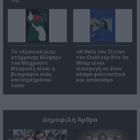
Το «Χρονικό μιας
«Η θεία του Σίτον»
ατέρμονης θλίψης»
του Ουόλτερ Ντε Λα
του Μαχμούντ
Μέαρ είναι
Νταρουίς είναι η
εισαγωγή σε έναν
βιογραφία ενός
κόσμο φανταστικό
κατατρεγμένου
και απόκοσμο
λαού
Δημοφιλή Άρθρα