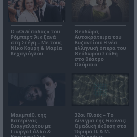
O «Οιδίποδας» του
Θεοδώρα,
Ρόμπερτ Άικ ξανά
Αυτοκράτειρα του
στη Στέγη – Με τους
Βυζαντίου: Η νέα
Νίκο Κουρή & Μαρία
ελληνική όπερα του
Κεχαγιόγλου
Θεόδωρου Στάθη
στο θέατρο
Ολύμπια
Μακμπέθ, της
32οι Πλοές – Το
Κατερίνας
Αίνιγμα της Εικόνας:
Ευαγγελάτου με
Ομαδική έκθεση στο
Γιώργο Γάλλο &
Ίδρυμα Π. & Μ.