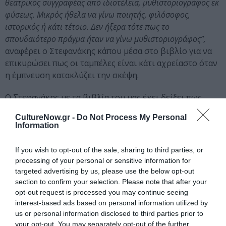
θεατρικός συγγραφέας από ιδιοτέλεια, μυθιστοριογράφος εκ
φύσεως. Μικρός ήθελα να γίνω ποιητής, φιλόσοφος,
ιστορικός ή κάτι τέτοιο. Δεν ήξερα τότε πως το
σπουδαιότερο πράγμα ήταν να γίνω μυθιστοριογράφος”,
αναφέρει ο Στεφανάκης κάπου μέσα στο βιβλίο για να
επικυρώσει πως οι ταμπέλες είναι κάτι αχρείαστο όταν
η έμπνευση κατακλύζει την σκέψη.
Ο Στεφανάκης με τα βιβλία του μας έχει δείξει πως
κινείται με βήματα σταθερά και συνεχή προς μία γραφή
CultureNow.gr -
Do Not Process My Personal
που αγγίζει πρώτα από όλα τους αναγνώστες και μέσα
Information
από την αφήγησή του διαβλέπουμε την επαφή του με
τον διαχρονικό κόσμο συγγραφέων-στοχαστών όπως
If you wish to opt-out of the sale, sharing to third parties, or
είναι ο Αλμπέρ Καμύ, αφήνοντας στην άκρη την
processing of your personal or sensitive information for
προχειρότητα και προβάλλοντας μία ανωτερότητα και
targeted advertising by us, please use the below opt-out
μία συνέπεια σπάνια των καιρών μας. Εξάλλου όπως και
section to confirm your selection. Please note that after your
opt-out request is processed you may continue seeing
ο ίδιος χαρακτηριστικά σημειώνει: “Το έργο ενός
interest-based ads based on personal information utilized by
συγγραφέα που σέβεται τον εαυτό του πρέπει να δίνει
us or personal information disclosed to third parties prior to
στο σύνολό του την εντύπωση ενός και μοναδικού
your opt-out. You may separately opt-out of the further