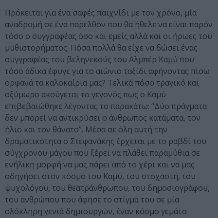
Πρόκειται για ένα σαφές παιχνίδι με τον χρόνο, μία
αναδρομή σε ένα παρελθόν που θα ήθελε να είναι παρόν
τόσο ο συγγραφέας όσο και εμείς αλλά και οι ήρωες του
μυθιστορήματος. Πόσα πολλά θα είχε να δώσει ένας
συγγραφέας του βεληνεκούς του Αλμπέρ Καμύ που
τόσο άδικα έφυγε για το αιώνιο ταξίδι αφήνοντας πίσω
ορφανά τα καλοκαίρια μας? Τελικά πόσο τραγικό και
οξύμωρο ακούγεται το γεγονός πως ο Καμύ
επιβεβαιώθηκε λέγοντας το παρακάτω: “Δύο πράγματα
δεν μπορεί να αντικρύσει ο άνθρωπος κατάματα, τον
ήλιο και τον θάνατο”. Μέσα σε όλη αυτή την
δραματικότητα ο Στεφανάκης έρχεται με το ραβδί του
σύγχρονου μάγου που ξέρει να πλάθει παραμύθια σε
ενήλικη μορφή να μας πάρει από το χέρι και να μας
οδηγήσει στον κόσμο του Καμύ, του στοχαστή, του
ψυχολόγου, του θεατράνθρωπου, του δημοσιογράφου,
του ανθρώπου που άφησε το στίγμα του σε μία
ολόκληρη γενιά δημιουργών, έναν κόσμο γεμάτο