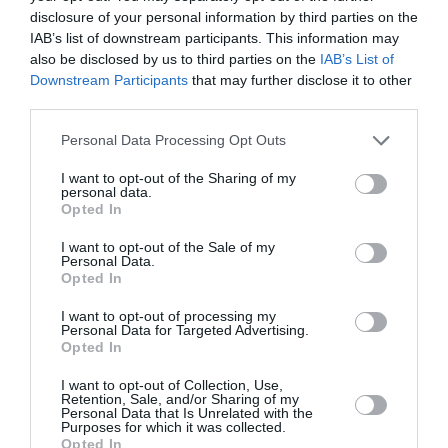
βιβλίου”. Ο Στεφανάκης δεν εξαντλεί την εξιστόρηση
disclosure of your personal information by third parties on the
στην καταγραφή γεγονότων και στην ανάλυση
IAB’s list of downstream participants. This information may
προσώπων. Προσθέτει και εναποθέτει τις δικές του
also be disclosed by us to third parties on the
IAB’s List of
προσλαμβάνουσες και τις δικές του ιδέες δίνοντας σε
Downstream Participants
that may further disclose it to other
third parties.
όλους εμάς την χαρά της ανάγνωσης και την ανάγκη της
περισυλλογής, μήπως αυτή δεν είναι η πεμπτουσία της
Personal Data Processing Opt Outs
δημιουργίας όποια και αν είναι αυτή?
I want to opt-out of the Sharing of my
personal data.
“Η αγάπη ερμηνεύει το παράλογο και νουθετεί την εξέγερση”
Opted In
I want to opt-out of the Sale of my
Personal Data.
Opted In
I want to opt-out of processing my
Το μυθιστόρημα του Δημήτρη Στεφανάκη, με τίτλο
Personal Data for Targeted Advertising.
Opted In
“Συλλαβίζοντας το καλοκαίρι”
, επανακυκλοφορεί από
τις εκδόσεις Ψυχογιός. Διαβάστε πληροφορίες για το
I want to opt-out of Collection, Use,
βιβλίο,
εδώ
.
Retention, Sale, and/or Sharing of my
Personal Data that Is Unrelated with the
Purposes for which it was collected.
Ακολουθήστε το Culturenow.gr στο
Google News
και
Opted In