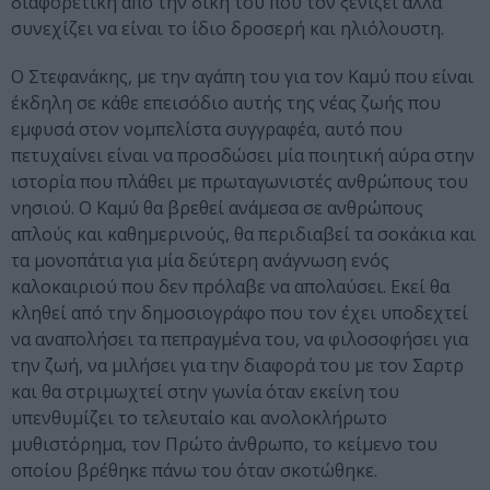
διαφορετική από την δική του που τον ξενίζει αλλά
συνεχίζει να είναι το ίδιο δροσερή και ηλιόλουστη.
Ο Στεφανάκης, με την αγάπη του για τον Καμύ που είναι
έκδηλη σε κάθε επεισόδιο αυτής της νέας ζωής που
εμφυσά στον νομπελίστα συγγραφέα, αυτό που
πετυχαίνει είναι να προσδώσει μία ποιητική αύρα στην
ιστορία που πλάθει με πρωταγωνιστές ανθρώπους του
νησιού. Ο Καμύ θα βρεθεί ανάμεσα σε ανθρώπους
απλούς και καθημερινούς, θα περιδιαβεί τα σοκάκια και
τα μονοπάτια για μία δεύτερη ανάγνωση ενός
καλοκαιριού που δεν πρόλαβε να απολαύσει. Εκεί θα
κληθεί από την δημοσιογράφο που τον έχει υποδεχτεί
να αναπολήσει τα πεπραγμένα του, να φιλοσοφήσει για
την ζωή, να μιλήσει για την διαφορά του με τον Σαρτρ
και θα στριμωχτεί στην γωνία όταν εκείνη του
υπενθυμίζει το τελευταίο και ανολοκλήρωτο
μυθιστόρημα, τον Πρώτο άνθρωπο, το κείμενο του
οποίου βρέθηκε πάνω του όταν σκοτώθηκε.