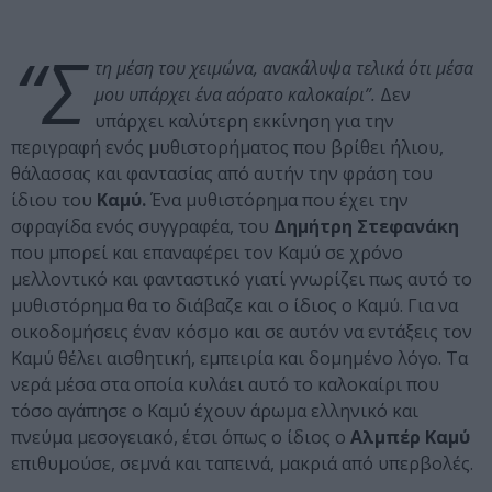
“Σ
τη μέση του χειμώνα, ανακάλυψα τελικά ότι μέσα
μου υπάρχει ένα αόρατο καλοκαίρι”.
Δεν
υπάρχει καλύτερη εκκίνηση για την
περιγραφή ενός μυθιστορήματος που βρίθει ήλιου,
θάλασσας και φαντασίας από αυτήν την φράση του
ίδιου του
Καμύ.
Ένα μυθιστόρημα που έχει την
σφραγίδα ενός συγγραφέα, του
Δημήτρη Στεφανάκη
που μπορεί και επαναφέρει τον Καμύ σε χρόνο
μελλοντικό και φανταστικό γιατί γνωρίζει πως αυτό το
μυθιστόρημα θα το διάβαζε και ο ίδιος ο Καμύ. Για να
οικοδομήσεις έναν κόσμο και σε αυτόν να εντάξεις τον
Καμύ θέλει αισθητική, εμπειρία και δομημένο λόγο. Τα
νερά μέσα στα οποία κυλάει αυτό το καλοκαίρι που
τόσο αγάπησε ο Καμύ έχουν άρωμα ελληνικό και
πνεύμα μεσογειακό, έτσι όπως ο ίδιος ο
Αλμπέρ Καμύ
επιθυμούσε, σεμνά και ταπεινά, μακριά από υπερβολές.