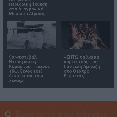
Περιοδική έκθεση
στο Διαχρονικό
Μουσείο Αίγινας
9ο Φεστιβάλ
«ΖΗΤΩ τα λαϊκά
Ντοκιμαντέρ
κορίτσια!», του
Καρύστου – «Ξένος
Παντελή Αμπαζή
εδώ, ξένος εκεί,
στο Θέατρο
όπου κι αν πάω
Ρεματιάς
ξένος»