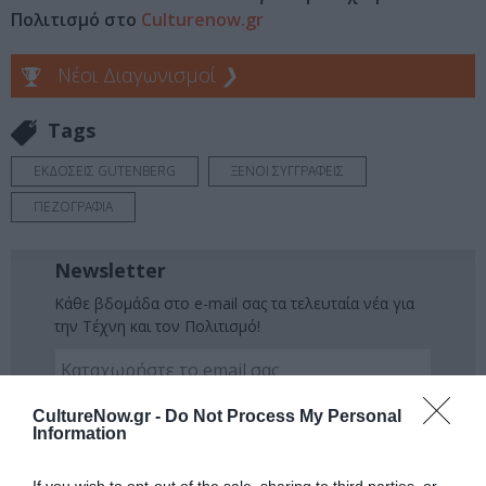
Πολιτισμό στο
Culturenow.gr
Νέοι Διαγωνισμοί
❯
Tags
ΕΚΔΟΣΕΙΣ GUTENBERG
ΞΕΝΟΙ ΣΥΓΓΡΑΦΕΙΣ
ΠΕΖΟΓΡΑΦΙΑ
Newsletter
Κάθε βδομάδα στο e-mail σας τα τελευταία νέα για
την Τέχνη και τον Πολιτισμό!
CultureNow.gr -
Do Not Process My Personal
Information
Ακολουθήστε το Culturenow.gr
If you wish to opt-out of the sale, sharing to third parties, or