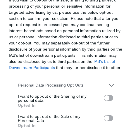
processing of your personal or sensitive information for
targeted advertising by us, please use the below opt-out
section to confirm your selection. Please note that after your
opt-out request is processed you may continue seeing
Σχετικά Άρθρα
interest-based ads based on personal information utilized by
us or personal information disclosed to third parties prior to
your opt-out. You may separately opt-out of the further
disclosure of your personal information by third parties on the
IAB’s list of downstream participants. This information may
also be disclosed by us to third parties on the
IAB’s List of
Downstream Participants
that may further disclose it to other
third parties.
Αυτοβιογραφία
Αντόνιο Πόρτσια –
ενός πτώματος: Μια
Φωνές: Ένα βιβλίο
Personal Data Processing Opt Outs
συλλογή
ως εσωτερικός
διηγημάτων του
διάλογος
I want to opt-out of the Sharing of my
Σιγκισμούντ
personal data.
Κρζιζανόφσκι
Opted In
I want to opt-out of the Sale of my
Personal Data.
Opted In