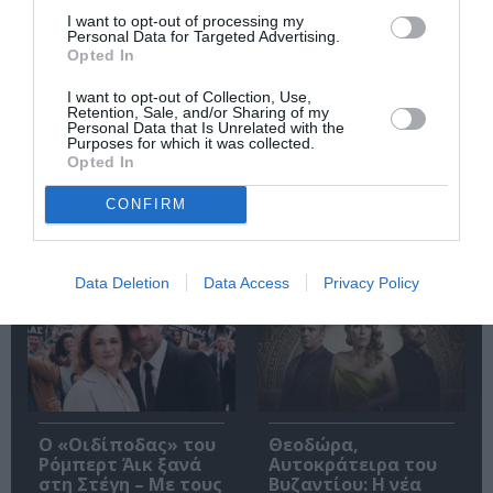
I want to opt-out of processing my
Personal Data for Targeted Advertising.
Opted In
Φιλίπ Κολλέν – Ο
Ελένη Μπουκαούρη
I want to opt-out of Collection, Use,
μπάρμαν του Ritz:
– η Μαρία τα ήθελε
Retention, Sale, and/or Sharing of my
Ένα κοινωνικό
όλα: Ένα κοινωνικό
Personal Data that Is Unrelated with the
ιστορικό βιβλίο
βιβλίο για γυναίκες
Purposes for which it was collected.
Opted In
CONFIRM
Δημοφιλή Άρθρα
Data Deletion
Data Access
Privacy Policy
O «Οιδίποδας» του
Θεοδώρα,
Ρόμπερτ Άικ ξανά
Αυτοκράτειρα του
στη Στέγη – Με τους
Βυζαντίου: Η νέα