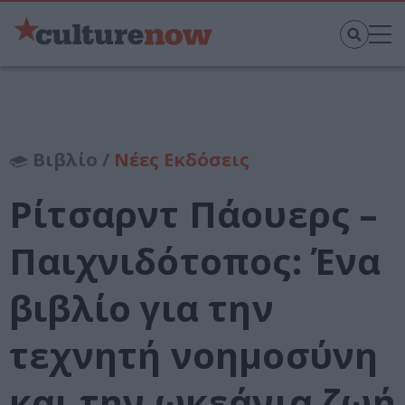
Βιβλίο /
Νέες Εκδόσεις
Ρίτσαρντ Πάουερς –
Παιχνιδότοπος: Ένα
βιβλίο για την
τεχνητή νοημοσύνη
και την ωκεάνια ζωή