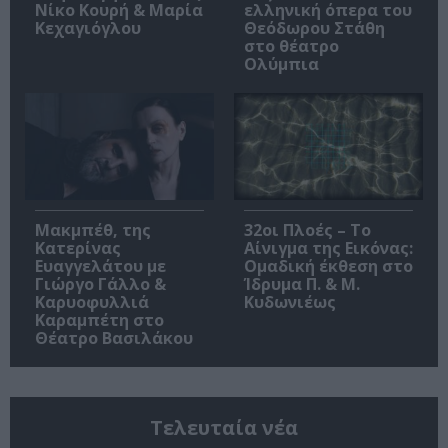
Νίκο Κουρή & Μαρία
ελληνική όπερα του
Κεχαγιόγλου
Θεόδωρου Στάθη
στο θέατρο
Ολύμπια
Μακμπέθ, της
32οι Πλοές – Το
Κατερίνας
Αίνιγμα της Εικόνας:
Ευαγγελάτου με
Ομαδική έκθεση στο
Γιώργο Γάλλο &
Ίδρυμα Π. & Μ.
Καρυοφυλλιά
Κυδωνιέως
Καραμπέτη στο
Θέατρο Βασιλάκου
Τελευταία νέα