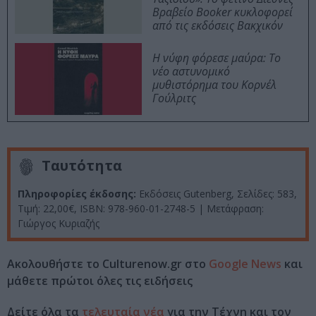
Βραβείο Booker κυκλοφορεί
από τις εκδόσεις Βακχικόν
Η νύφη φόρεσε μαύρα: Το
νέο αστυνομικό
μυθιστόρημα του Κορνέλ
Γούλριτς
Ταυτότητα
Πληροφορίες έκδοσης:
Εκδόσεις Gutenberg, Σελίδες: 583,
Τιμή: 22,00€, ISBN: 978-960-01-2748-5 | Μετάφραση:
Γιώργος Κυριαζής
Ακολουθήστε το Culturenow.gr στο
Google News
και
μάθετε πρώτοι όλες τις ειδήσεις
Δείτε όλα τα
τελευταία νέα
για την Τέχνη και τον