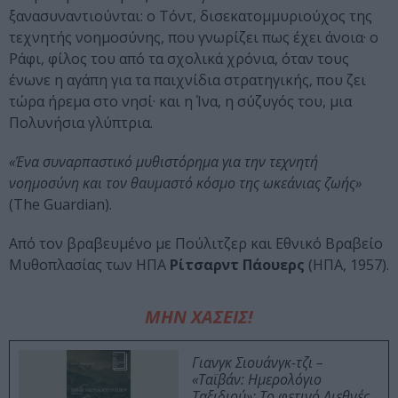
ξανασυναντιούνται: ο Τόντ, δισεκατομμυριούχος της
τεχνητής νοημοσύνης, που γνωρίζει πως έχει άνοια· ο
Ράφι, φίλος του από τα σχολικά χρόνια, όταν τους
ένωνε η αγάπη για τα παιχνίδια στρατηγικής, που ζει
τώρα ήρεμα στο νησί· και η Ίνα, η σύζυγός του, μια
Πολυνήσια γλύπτρια.
«Ένα συναρπαστικό μυθιστόρημα για την τεχνητή
νοημοσύνη και τον θαυμαστό κόσμο της ωκεάνιας ζωής»
(The Guardian).
Από τον βραβευμένο με Πούλιτζερ και Εθνικό Βραβείο
Μυθοπλασίας των ΗΠΑ
Ρίτσαρντ Πάουερς
(ΗΠΑ, 1957).
ΜΗΝ ΧΑΣΕΙΣ!
Γιανγκ Σιουάνγκ-τζι –
«Ταϊβάν: Ημερολόγιο
Ταξιδιού»: Το φετινό Διεθνές