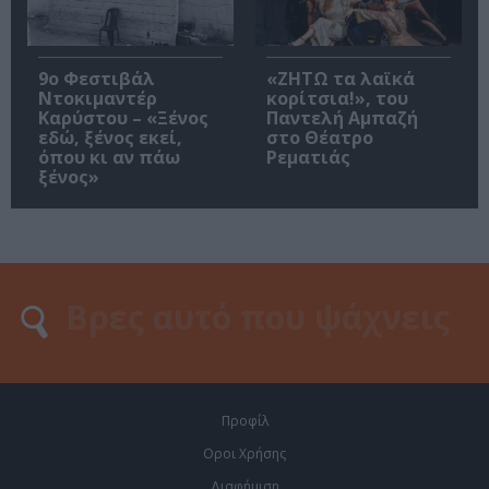
9ο Φεστιβάλ
«ΖΗΤΩ τα λαϊκά
Ντοκιμαντέρ
κορίτσια!», του
Καρύστου – «Ξένος
Παντελή Αμπαζή
εδώ, ξένος εκεί,
στο Θέατρο
όπου κι αν πάω
Ρεματιάς
ξένος»
Προφίλ
Οροι Χρήσης
Διαφήμιση