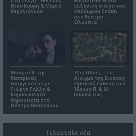
στη Στέγη – Με τους
Βυζαντίου: Η νέα
Νίκο Κουρή & Μαρία
ελληνική όπερα του
Κεχαγιόγλου
Θεόδωρου Στάθη
στο θέατρο
Ολύμπια
Μακμπέθ, της
32οι Πλοές – Το
Κατερίνας
Αίνιγμα της Εικόνας:
Ευαγγελάτου με
Ομαδική έκθεση στο
Γιώργο Γάλλο &
Ίδρυμα Π. & Μ.
Καρυοφυλλιά
Κυδωνιέως
Καραμπέτη στο
Θέατρο Βασιλάκου
Τελευταία νέα