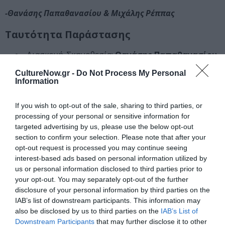
-Θανάσης Παπαθανασίου & Μιχάλης Ρέππας
Ταυτότητα Παράστασης
Διασκευή-Σκηνοθεσία:
Θανάσης Παπαθανασίου
& Μιχάλης Ρέππας
CultureNow.gr -
Do Not Process My Personal
Σκηνικά – Κοστούμια:
Γιάννης Μετζικώφ
Information
Φωτισμοί:
Μελίνα Μάσχα
If you wish to opt-out of the sale, sharing to third parties, or
Βοηθός σκηνοθέτη:
Βίκυ Πάστρα
processing of your personal or sensitive information for
Φωτογραφίες:
Γκέλυ Καλαμπάκα
targeted advertising by us, please use the below opt-out
Social Media:
Renegade Media
section to confirm your selection. Please note that after your
opt-out request is processed you may continue seeing
Επικοινωνία – προβολή:
Μαρκέλλα Καζαμία
interest-based ads based on personal information utilized by
Οργάνωση παραγωγής:
Κωνσταντίνα Νταντάμη
us or personal information disclosed to third parties prior to
your opt-out. You may separately opt-out of the further
Παραγωγή:
Θεατρικές Επιχειρήσεις Τάγαρη
disclosure of your personal information by third parties on the
Πρωταγωνιστούν:
Βλαδίμηρος Κυριακίδης,
IAB’s list of downstream participants. This information may
Σοφία Βογιατζάκη, Παρθένα Χοροζίδου, Πάνος
also be disclosed by us to third parties on the
IAB’s List of
Σταθακόπουλος, Ιωάννης Απέργης, Θάνος
Downstream Participants
that may further disclose it to other
Μπίρκος, Αντιγόνη Νάκα