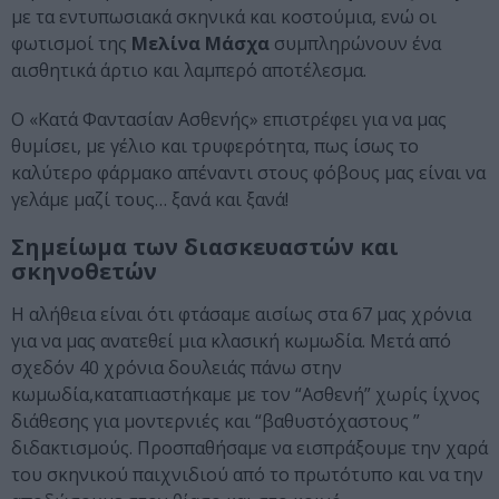
με τα εντυπωσιακά σκηνικά και κοστούμια, ενώ οι
φωτισμοί της
Μελίνα Μάσχα
συμπληρώνουν ένα
αισθητικά άρτιο και λαμπερό αποτέλεσμα.
Ο «Κατά Φαντασίαν Ασθενής» επιστρέφει για να μας
θυμίσει, με γέλιο και τρυφερότητα, πως ίσως το
καλύτερο φάρμακο απέναντι στους φόβους μας είναι να
γελάμε μαζί τους… ξανά και ξανά!
Σημείωμα των διασκευαστών και
σκηνοθετών
Η αλήθεια είναι ότι φτάσαμε αισίως στα 67 μας χρόνια
για να μας ανατεθεί μια κλασική κωμωδία. Μετά από
σχεδόν 40 χρόνια δουλειάς πάνω στην
κωμωδία,καταπιαστήκαμε με τον “Ασθενή” χωρίς ίχνος
διάθεσης για μοντερνιές και “βαθυστόχαστους ”
διδακτισμούς. Προσπαθήσαμε να εισπράξουμε την χαρά
του σκηνικού παιχνιδιού από το πρωτότυπο και να την