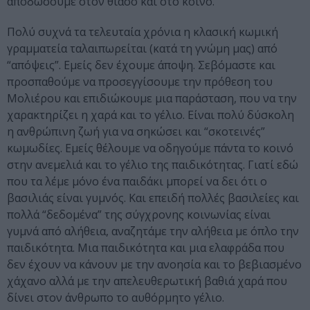
αποδώσουμε στον θίασο και στο κοινό.
Πολύ συχνά τα τελευταία χρόνια η κλασική κωμική
γραμματεία ταλαιπωρείται (κατά τη γνώμη μας) από
“απόψεις”. Εμείς δεν έχουμε άποψη. Σεβόμαστε και
προσπαθούμε να προσεγγίσουμε την πρόθεση του
Μολιέρου και επιδιώκουμε μια παράσταση, που να την
χαρακτηρίζει η χαρά και το γέλιο. Είναι πολύ δύσκολη
η ανθρώπινη ζωή για να σηκώσει και “σκοτεινές”
κωμωδίες. Εμείς θέλουμε να οδηγούμε πάντα το κοινό
στην ανεμελιά και το γέλιο της παιδικότητας. Γιατί εδώ
που τα λέμε μόνο ένα παιδάκι μπορεί να δει ότι ο
βασιλιάς είναι γυμνός. Και επειδή πολλές βασιλείες και
πολλά “δεδομένα” της σύγχρονης κοινωνίας είναι
γυμνά από αλήθεια, αναζητάμε την αλήθεια με όπλο την
παιδικότητα. Μια παιδικότητα και μια ελαφράδα που
δεν έχουν να κάνουν με την ανοησία και το βεβιασμένο
χάχανο αλλά με την απελευθερωτική βαθιά χαρά που
δίνει στον άνθρωπο το αυθόρμητο γέλιο.