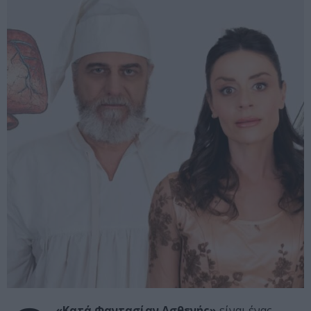
«Κατά Φαντασίαν Ασθενής»
είναι ένας