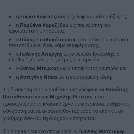
η
Σοφία Βογιατζάκη
ως ελαφρόμυαλη σύζυγος,
η
Παρθένα Χοροζίδου
ως πανέξυπνη και
αφοπλιστική υπηρέτρια,
ο
Πάνος Σταθακόπουλος
στο ρόλο του γιατρού
που επιδιώκει έναν γάμο συμφέροντος,
ο
Ιωάννης Απέργης
ως ο νεαρός Κλεάνθης, ο
αληθινός έρωτας της κόρης του Αργκάν,
ο
Θάνος Μπίρκος
ως ο υποψήφιος γαμπρός και
η
Αντιγόνη Νάκα
ως η ερωτευμένη κόρη,
Τη διασκευή και σκηνοθεσία υπογράφουν οι
Θανάσης
Παπαθανασίου
και
Μιχάλης Ρέππας
, που
προσεγγίζουν το κλασικό έργο με φρεσκάδα, ρυθμό και
σύγχρονη ματιά, αναδεικνύοντας τόσο το εκρηκτικό
χιούμορ όσο και τη διαχρονικότητά του.
Τη σκηνική εικόνα απογειώνει ο
Γιάννης Μετζικώφ