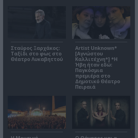
Σταύρος Ξαρχάκος:
Artist Unknown*
Ταξίδι στο φως στο
[Αγνώστου
Θέατρο Λυκαβηττού
Καλλιτέχνη*] *Η
Ήβη ήταν εδώ:
Παγκόσμια
πρεμιέρα στο
Δημοτικό Θέατρο
Πειραιά
Η Μουσική
Ο Θάνατος και η