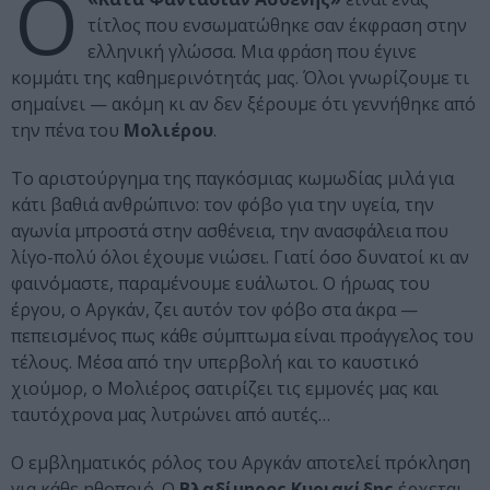
Ο
τίτλος που ενσωματώθηκε σαν έκφραση στην
ελληνική γλώσσα. Μια φράση που έγινε
κομμάτι της καθημερινότητάς μας. Όλοι γνωρίζουμε τι
σημαίνει — ακόμη κι αν δεν ξέρουμε ότι γεννήθηκε από
την πένα του
Μολιέρου
.
Το αριστούργημα της παγκόσμιας κωμωδίας μιλά για
κάτι βαθιά ανθρώπινο: τον φόβο για την υγεία, την
αγωνία μπροστά στην ασθένεια, την ανασφάλεια που
λίγο-πολύ όλοι έχουμε νιώσει. Γιατί όσο δυνατοί κι αν
φαινόμαστε, παραμένουμε ευάλωτοι. Ο ήρωας του
έργου, ο Αργκάν, ζει αυτόν τον φόβο στα άκρα —
πεπεισμένος πως κάθε σύμπτωμα είναι προάγγελος του
τέλους. Μέσα από την υπερβολή και το καυστικό
χιούμορ, ο Μολιέρος σατιρίζει τις εμμονές μας και
ταυτόχρονα μας λυτρώνει από αυτές…
Ο εμβληματικός ρόλος του Αργκάν αποτελεί πρόκληση
για κάθε ηθοποιό. Ο
Βλαδίμηρος Κυριακίδης
έρχεται