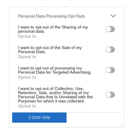
third parties.
Διαβάστε επίσης:
Personal Data Processing Opt Outs
Ο Κατά Φαντασίαν Ασθενής, του Μολιέρου σε σκηνοθεσία
I want to opt-out of the Sharing of my
Ρέππας – Παπαθανασίου σε περιοδεία
personal data.
Opted In
Ταυτότητα Εκδήλωσης
I want to opt-out of the Sale of my
Personal Data.
Opted In
Ημερομηνία:
I want to opt-out of processing my
09/07/2026
10/07/2026
Από:
Εως:
Personal Data for Targeted Advertising.
Opted In
Πέμπτη & Παρασκευή, 21:00
I want to opt-out of Collection, Use,
Τοποθεσία:
Retention, Sale, and/or Sharing of my
Personal Data that Is Unrelated with the
Purposes for which it was collected.
Δημοτικό Κηποθέατρο Παπάγου, Κορυτσάς (6η στάση
Opted In
Παπάγου), Παπάγου
CONFIRM
Κηποθέατρο Παπάγου