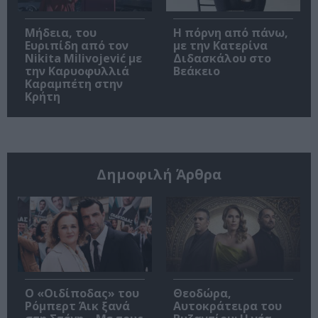
Μήδεια, του
Η πόρνη από πάνω,
Ευριπίδη από τον
με την Κατερίνα
Nikita Milivojević με
Διδασκάλου στο
την Καρυοφυλλιά
Βεάκειο
Καραμπέτη στην
Κρήτη
Δημοφιλή Άρθρα
O «Οιδίποδας» του
Θεοδώρα,
Ρόμπερτ Άικ ξανά
Αυτοκράτειρα του