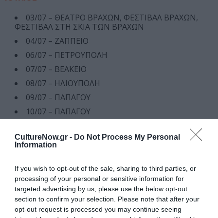
03/07 – ΘΕΑΤΡΟ ΒΡΑΧΩΝ, ΦΕΣΤΙΒΑΛ ΒΡΑΧΩΝ,
ΦΕΣΤΙΒΑΛ ΣΤΗ ΣΚΙΑ ΤΩΝ ΒΡΑΧΩΝ
04/07 – ΖΑΠΠΕΙΟ
06/07 – ΠΕΤΡΟΥΠΟΛΗ
07/07 – ΒΕΑΚΕΙΟ
08/07 – ΗΛΙΟΥΠΟΛΗ
09/07 – ΠΑΠΑΓΟΥ
10/07 – ΠΑΠΑΓΟΥ
12/07 – ΠΑΤΡΑ
CultureNow.gr -
Do Not Process My Personal
13/07 – ΠΑΤΡΑ
Information
14/07 – ΑΓΡΙΝΙΟ
15/07 – ΙΩΑΝΝΙΝΑ
If you wish to opt-out of the sale, sharing to third parties, or
processing of your personal or sensitive information for
16/07 – ΛΑΡΙΣΑ
targeted advertising by us, please use the below opt-out
17/07 – ΣΕΡΡΕΣ
section to confirm your selection. Please note that after your
19/07 – ΘΕΣΣΑΛΟΝΙΚΗ ΔΑΣΟΥΣ
opt-out request is processed you may continue seeing