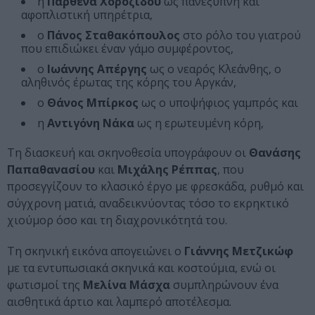
η
Παρθένα Χοροζίδου
ως πανέξυπνη και
αφοπλιστική υπηρέτρια,
ο
Πάνος Σταθακόπουλος
στο ρόλο του γιατρού
που επιδιώκει έναν γάμο συμφέροντος,
ο
Ιωάννης Απέργης
ως ο νεαρός Κλεάνθης, ο
αληθινός έρωτας της κόρης του Αργκάν,
ο
Θάνος Μπίρκος
ως ο υποψήφιος γαμπρός και
η
Αντιγόνη Νάκα
ως η ερωτευμένη κόρη,
Τη διασκευή και σκηνοθεσία υπογράφουν οι
Θανάσης
Παπαθανασίου
και
Μιχάλης Ρέππας
, που
προσεγγίζουν το κλασικό έργο με φρεσκάδα, ρυθμό και
σύγχρονη ματιά, αναδεικνύοντας τόσο το εκρηκτικό
χιούμορ όσο και τη διαχρονικότητά του.
Τη σκηνική εικόνα απογειώνει ο
Γιάννης Μετζικώφ
με τα εντυπωσιακά σκηνικά και κοστούμια, ενώ οι
φωτισμοί της
Μελίνα Μάσχα
συμπληρώνουν ένα
αισθητικά άρτιο και λαμπερό αποτέλεσμα.