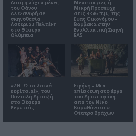
Αυτή η νύχτα μένει,
Μεσοτοιχίες ή
του Θάνου
Μικρή Προσευχή
Αλεξανδρή σε
στις 3κ46 π.μ., της
σκηνοθεσία
Εύας Οικονόμου –
Αστέριου Πελτέκη
Βαμβακά στην
στο Θέατρο
Εναλλακτική Σκηνή
Ολύμπια
ΕΛΣ
«ΖΗΤΩ τα λαϊκά
Ειρήνη – Μια
κορίτσια!», του
επίσκεψη στο έργο
Παντελή Αμπαζή
του Αριστοφάνη,
στο Θέατρο
από τον Νίκο
Ρεματιάς
Καραθάνο στο
Θέατρο Βράχων