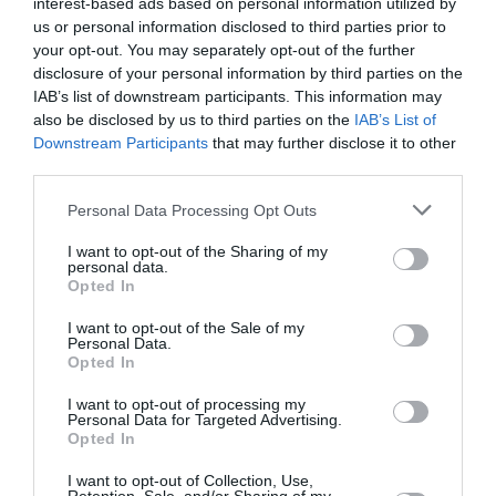
interest-based ads based on personal information utilized by
20/07 – ΘΕΣΣΑΛΟΝΙΚΗ ΔΑΣΟΥΣ
us or personal information disclosed to third parties prior to
21/07 – ΘΕΣΣΑΛΟΝΙΚΗ ΔΑΣΟΥΣ
your opt-out. You may separately opt-out of the further
disclosure of your personal information by third parties on the
22/07 – ΑΛΕΞΑΝΔΡΟΥΠΟΛΗ
IAB’s list of downstream participants. This information may
23/07 – ΚΟΜΟΤΗΝΗ
also be disclosed by us to third parties on the
IAB’s List of
25/07 – ΦΙΛΙΠΠΟΙ
Downstream Participants
that may further disclose it to other
third parties.
26/07 – ΦΙΛΙΠΠΟΙ
27/07 – ΚΙΛΚΙΣ
Personal Data Processing Opt Outs
28/07 – ΜΟΥΔΑΝΙΑ
I want to opt-out of the Sharing of my
personal data.
29/07 – ΔΙΟΝ
Opted In
30/07 – ΒΟΛΟΣ
I want to opt-out of the Sale of my
31/07 – ΔΕΛΦΟΙ
Personal Data.
Opted In
ΑΥΓΟΥΣΤΟΣ
I want to opt-out of processing my
Personal Data for Targeted Advertising.
03/08 – ΗΡΑΚΛΕΙΟ
Opted In
04/08 – ΗΡΑΚΛΕΙΟ
I want to opt-out of Collection, Use,
05/08 – ΡΕΘΥΜΝΟ