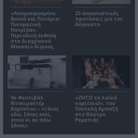
«Απομακρυσμένα
25 αναγνωστικές
Βουνά και Ποτάμια:
προτάσεις για τον
Πνευματική
Αύγουστο
Πατρίδα»:
Περιοδική έκθεση
στο Διαχρονικό
Μουσείο Αίγινας
9ο Φεστιβάλ
«ΖΗΤΩ τα λαϊκά
Ντοκιμαντέρ
κορίτσια!», του
Καρύστου – «Ξένος
Παντελή Αμπαζή
εδώ, ξένος εκεί,
στο Θέατρο
όπου κι αν πάω
Ρεματιάς
ξένος»