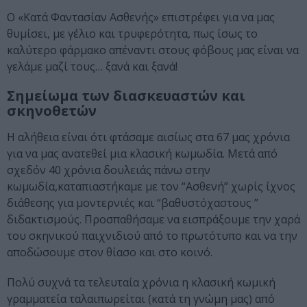
Ο «Κατά Φαντασίαν Ασθενής» επιστρέφει για να μας
θυμίσει, με γέλιο και τρυφερότητα, πως ίσως το
καλύτερο φάρμακο απέναντι στους φόβους μας είναι να
γελάμε μαζί τους… ξανά και ξανά!
Σημείωμα των διασκευαστών και
σκηνοθετών
Η αλήθεια είναι ότι φτάσαμε αισίως στα 67 μας χρόνια
για να μας ανατεθεί μια κλασική κωμωδία. Μετά από
σχεδόν 40 χρόνια δουλειάς πάνω στην
κωμωδία,καταπιαστήκαμε με τον “Ασθενή” χωρίς ίχνος
διάθεσης για μοντερνιές και “βαθυστόχαστους ”
διδακτισμούς. Προσπαθήσαμε να εισπράξουμε την χαρά
του σκηνικού παιχνιδιού από το πρωτότυπο και να την
αποδώσουμε στον θίασο και στο κοινό.
Πολύ συχνά τα τελευταία χρόνια η κλασική κωμική
γραμματεία ταλαιπωρείται (κατά τη γνώμη μας) από