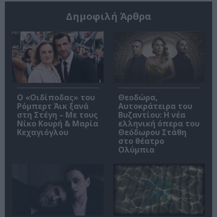
Δημοφιλή Άρθρα
O «Οιδίποδας» του
Θεοδώρα,
Ρόμπερτ Άικ ξανά
Αυτοκράτειρα του
στη Στέγη – Με τους
Βυζαντίου: Η νέα
Νίκο Κουρή & Μαρία
ελληνική όπερα του
Κεχαγιόγλου
Θεόδωρου Στάθη
στο θέατρο
Ολύμπια