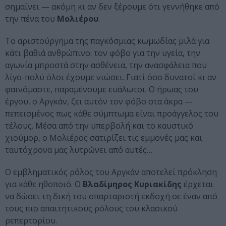
σημαίνει — ακόμη κι αν δεν ξέρουμε ότι γεννήθηκε από
την πένα του
Μολιέρου
.
Το αριστούργημα της παγκόσμιας κωμωδίας μιλά για
κάτι βαθιά ανθρώπινο: τον φόβο για την υγεία, την
αγωνία μπροστά στην ασθένεια, την ανασφάλεια που
λίγο-πολύ όλοι έχουμε νιώσει. Γιατί όσο δυνατοί κι αν
φαινόμαστε, παραμένουμε ευάλωτοι. Ο ήρωας του
έργου, ο Αργκάν, ζει αυτόν τον φόβο στα άκρα —
πεπεισμένος πως κάθε σύμπτωμα είναι προάγγελος του
τέλους. Μέσα από την υπερβολή και το καυστικό
χιούμορ, ο Μολιέρος σατιρίζει τις εμμονές μας και
ταυτόχρονα μας λυτρώνει από αυτές…
Ο εμβληματικός ρόλος του Αργκάν αποτελεί πρόκληση
για κάθε ηθοποιό. Ο
Βλαδίμηρος Κυριακίδης
έρχεται
να δώσει τη δική του σπαρταριστή εκδοχή σε έναν από
τους πιο απαιτητικούς ρόλους του κλασικού
ρεπερτορίου.