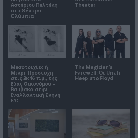
Αστέριου Πελτέκη
Theater
στο Θέατρο
Ολύμπια
Μεσοτοιχίες ή
The Magician’s
Μικρή Προσευχή
Farewell: Οι Uriah
στις 3κ46 π.μ., της
Heep στο Floyd
Εύας Οικονόμου –
Βαμβακά στην
Εναλλακτική Σκηνή
ΕΛΣ