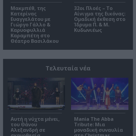
Μακμπέθ, της
32οι Πλοές – Το
Κατερίνας
Αίνιγμα της Εικόνας:
Ευαγγελάτου με
Ομαδική έκθεση στο
Γιώργο Γάλλο &
Ίδρυμα Π. & Μ.
Καρυοφυλλιά
Κυδωνιέως
Καραμπέτη στο
Θέατρο Βασιλάκου
Τελευταία νέα
Αυτή η νύχτα μένει,
Mania The Abba
του Θάνου
Tribute: Μια
Αλεξανδρή σε
μοναδική συναυλία
σκηνοθεσία
στο Christmas