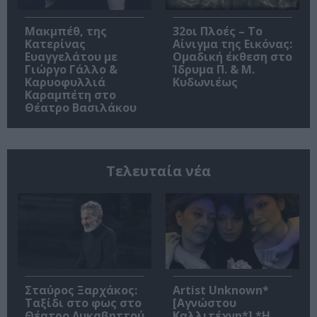
Μακμπέθ, της
32οι Πλοές – Το
Κατερίνας
Αίνιγμα της Εικόνας:
Ευαγγελάτου με
Ομαδική έκθεση στο
Γιώργο Γάλλο &
Ίδρυμα Π. & Μ.
Καρυοφυλλιά
Κυδωνιέως
Καραμπέτη στο
Θέατρο Βασιλάκου
Τελευταία νέα
Σταύρος Ξαρχάκος:
Artist Unknown*
Ταξίδι στο φως στο
[Αγνώστου
Θέατρο Λυκαβηττού
Καλλιτέχνη*] *Η