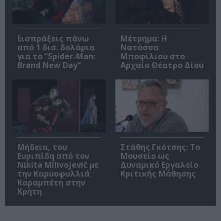
Εισπράξεις πάνω
Μέτρημα: Η
από 1 δισ. δολάρια
Νατάσσα
για το “Spider-Man:
Μποφίλιου στο
Brand New Day”
Αρχαίο Θέατρο Δίου
Μήδεια, του
Στάθης Γκότσης: Το
Ευριπίδη από τον
Μουσείο ως
Nikita Milivojević με
Δυναμικό Εργαλείο
την Καρυοφυλλιά
Κριτικής Μάθησης
Καραμπέτη στην
Κρήτη