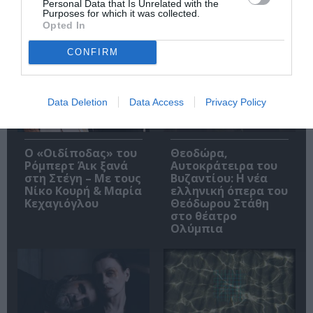
Personal Data that Is Unrelated with the
Purposes for which it was collected.
Opted In
Δημοφιλή Άρθρα
CONFIRM
Data Deletion
Data Access
Privacy Policy
O «Οιδίποδας» του
Θεοδώρα,
Ρόμπερτ Άικ ξανά
Αυτοκράτειρα του
στη Στέγη – Με τους
Βυζαντίου: Η νέα
Νίκο Κουρή & Μαρία
ελληνική όπερα του
Κεχαγιόγλου
Θεόδωρου Στάθη
στο θέατρο
Ολύμπια