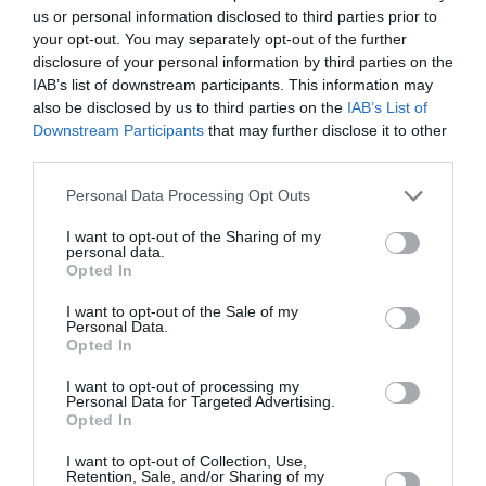
us or personal information disclosed to third parties prior to
your opt-out. You may separately opt-out of the further
Σαρωνίς Βατικιώτη
Απόστολος
disclosure of your personal information by third parties on the
Γκάτσου –
Χαντζαράς –
Διαφάνειες Ζωής:
«Κλεμμένος
IAB’s list of downstream participants. This information may
Έκθεση στο Katheti
Πειρατής» &
also be disclosed by us to third parties on the
IAB’s List of
Summer 2026
“Beauty and Blue”:
Downstream Participants
that may further disclose it to other
Διπλή παράλληλη
third parties.
έκθεση στην Πάτμο
Personal Data Processing Opt Outs
I want to opt-out of the Sharing of my
personal data.
Opted In
I want to opt-out of the Sale of my
Personal Data.
Αλέξανδρος
Σπάνιος πίνακας
Opted In
Μαγκανιώτης –
του Λεονάρντο Ντα
State of Change:
Βίντσι έχει
I want to opt-out of processing my
Έκθεση στην
τοποθετηθεί
Personal Data for Targeted Advertising.
γκαλερί Ακρόπρωρο
αθόρυβα στο MET
Opted In
I want to opt-out of Collection, Use,
Retention, Sale, and/or Sharing of my