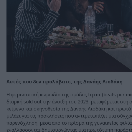
Αυτές που δεν προλάβατε, της Δανάης Λιοδάκη
Η φεμινιστική κωμωδία της ομάδας b.p.m. (beats per m
διαρκή sold out την άνοιξη του 2023, μεταφέρεται στη 
κείμενο και σκηνοθεσία της Δανάης Λιοδάκη και πρωτ
μιλάει για τις προκλήσεις που αντιμετωπίζει μια σύγχρ
παρενόχληση, μέσα από το πρίσμα της γυναικείας φιλία
εναλλάσσονται δημιουργώντας μια πρωτότυπη παράστασ