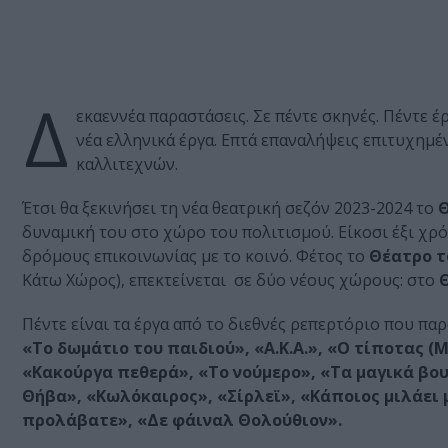
Δ
εκαεννέα παραστάσεις. Σε πέντε σκηνές. Πέντε 
νέα ελληνικά έργα. Επτά επαναλήψεις επιτυχημ
καλλιτεχνών.
Έτσι θα ξεκινήσει τη νέα θεατρική σεζόν 2023-2024 το
Θ
δυναμική του στο χώρο του πολιτισμού. Είκοσι έξι χρ
δρόμους επικοινωνίας με το κοινό. Φέτος το
Θέατρο τ
Κάτω Χώρος), επεκτείνεται σε δύο νέους χώρους: στο
Θ
Πέντε είναι τα έργα από το διεθνές ρεπερτόριο που πα
«Το δωμάτιο του παιδιού», «Α.Κ.Α.», «Ο τίποτας (
«Κακούργα πεθερά», «Το νούμερο», «Τα μαγικά βο
Θήβα», «Κωλόκαιρος», «Σίρλεϊ», «Κάποιος μιλάει 
προλάβατε», «Δε φάιναλ Θολούθιον».