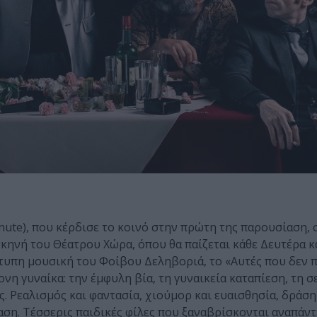
inute), που κέρδισε το κοινό στην πρώτη της παρουσίαση,
σκηνή του Θέατρου Χώρα, όπου θα παίζεται κάθε Δευτέρα κα
ότυπη μουσική του Φοίβου Δεληβοριά, το «Αυτές που δεν 
ονη γυναίκα: την έμφυλη βία, τη γυναικεία καταπίεση, τη 
ς. Ρεαλισμός και φαντασία, χιούμορ και ευαισθησία, δράσ
η. Τέσσερις παιδικές φίλες που ξαναβρίσκονται αναπάντ