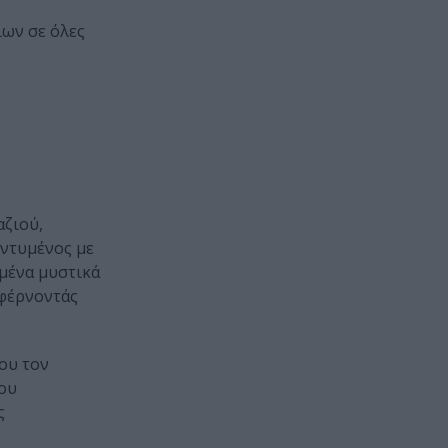
ίων σε όλες
αζιού,
 ντυμένος με
μένα μυστικά
 φέρνοντάς
ου τον
που
ς