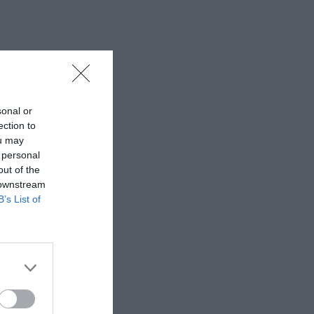
sonal or
ection to
ou may
 personal
out of the
 downstream
B’s List of
ς 21:15 στις