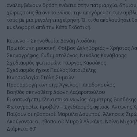
αναλαμβάνουν δράση ενάντια στην πατριαρχία, δημιουρ
χώρας τους θα ανακοινώσει την απαγόρευση των αμβλώ
τους με μια μεγάλη επιχείρηση. Ό, τι θα ακολουθήσει θ
κυκλοφορεί από την Κάπα Εκδοτική.
Κείμενο – Σκηνοθεσία: Δανάη Λιοδάκη
Πρωτότυπη μουσική: Φοίβος Δεληβοριάς – Χρήστος Λα
Σκηνογράφος, Ενδυματολόγος: Νικόλας Κανάβαρης
Σχεδιασμός φωτισμών: Γιώργος Κασσάκος
Σχεδιασμός ήχου: Παύλος Κατσιβέλης
Κινησιολογία: Στάλη Συμεών
Προσαρμογή κίνησης: Άγγελος Παπαδόπουλος
Βοηθός σκηνοθέτη: Δάφνη Λαζαροπούλου
Εικαστική επιμέλεια επικοινωνίας: Δημήτρης Βασδέκης
Φωτογραφίες προβών – Σχεδιασμός αφίσας: Αντώνης 
Παίζουν οι ηθοποιοί: Μαριέλα Δουμπού, Άλκηστις Ζιρ
Ακούγονται οι ηθοποιοί: Μυρτώ Αλικάκη, Ντίνα Μιχαηλ
Διάρκεια: 80’