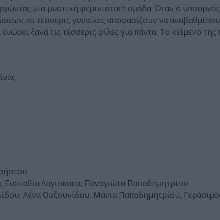
γώντας μια μυστική φεμινιστική ομάδα. Όταν ο υπουργός 
σεων, οι τέσσερις γυναίκες αποφασίζουν να αναβαθμίσου
α ενώσει ξανά τις τέσσερις φίλες για πάντα. Το κείμενο τη
ϊνάς
Χρήστου
ώ, Ευσταθία Λαγιόκαπα, Παναγιώτα Παπαδημητρίου
ίδου, Λένα Ουζουνίδου, Μάνια Παπαδημητρίου, Γεράσιμο