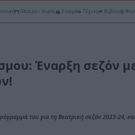
υσική
Θέατρο - Χορός
Σινεμά
Τέχνες
Βιβλίο
Φεσ
σμου: Έναρξη σεζόν μ
ν!
όγραμμά του για τη θεατρική σεζόν 2023-24, και