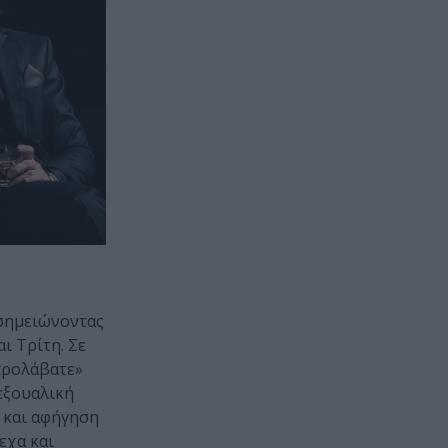
 σημειώνοντας
ι Τρίτη. Σε
προλάβατε»
σεξουαλική
η και αφήγηση
εχα και