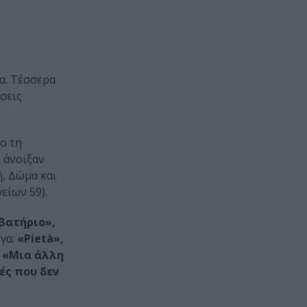
α. Τέσσερα
σεις
ο τη
 άνοιξαν
ή, Δώμα και
είων 59).
βατήριο»,
γα:
«Pietà»,
:
«Μια άλλη
ές που δεν