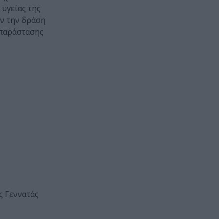
υγείας της
ν την δράση
ς παράστασης
ς Γεννατάς