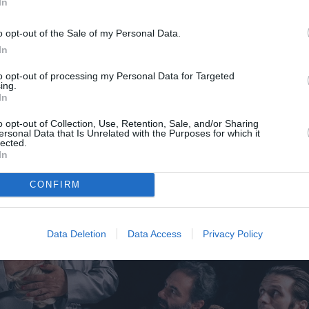
In
ο στις 21:30 και Κυριακή 21:15
o opt-out of the Sale of my Personal Data.
In
Καρέζη | Κριτική από την Τόνια Τσαμούρη
to opt-out of processing my Personal Data for Targeted
ing.
In
o opt-out of Collection, Use, Retention, Sale, and/or Sharing
ersonal Data that Is Unrelated with the Purposes for which it
lected.
In
CONFIRM
Data Deletion
Data Access
Privacy Policy