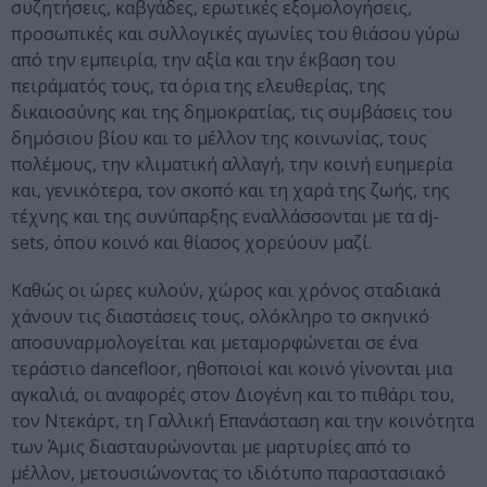
συζητήσεις, καβγάδες, ερωτικές εξομολογήσεις,
προσωπικές και συλλογικές αγωνίες του θιάσου γύρω
από την εμπειρία, την αξία και την έκβαση του
πειράματός τους, τα όρια της ελευθερίας, της
δικαιοσύνης και της δημοκρατίας, τις συμβάσεις του
δημόσιου βίου και το μέλλον της κοινωνίας, τους
πολέμους, την κλιματική αλλαγή, την κοινή ευημερία
και, γενικότερα, τον σκοπό και τη χαρά της ζωής, της
τέχνης και της συνύπαρξης εναλλάσσονται με τα dj-
sets, όπου κοινό και θίασος χορεύουν μαζί.
Καθώς οι ώρες κυλούν, χώρος και χρόνος σταδιακά
χάνουν τις διαστάσεις τους, ολόκληρο το σκηνικό
αποσυναρμολογείται και μεταμορφώνεται σε ένα
τεράστιο dancefloor, ηθοποιοί και κοινό γίνονται μια
αγκαλιά, οι αναφορές στον Διογένη και το πιθάρι του,
τον Ντεκάρτ, τη Γαλλική Επανάσταση και την κοινότητα
των Άμις διασταυρώνονται με μαρτυρίες από το
μέλλον, μετουσιώνοντας το ιδιότυπο παραστασιακό