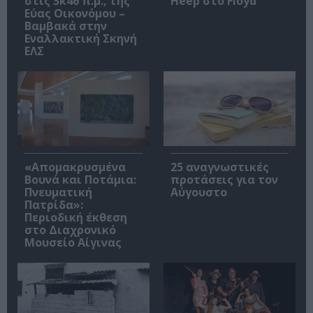
στις 3κ46 π.μ., της
Heep στο Floyd
Εύας Οικονόμου –
Βαμβακά στην
Εναλλακτική Σκηνή
ΕΛΣ
«Απομακρυσμένα
25 αναγνωστικές
Βουνά και Ποτάμια:
προτάσεις για τον
Πνευματική
Αύγουστο
Πατρίδα»:
Περιοδική έκθεση
στο Διαχρονικό
Μουσείο Αίγινας