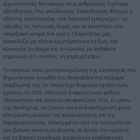
ιεροτελεστίες; Να κάνουν τους ανθρώπους λιγότερο
αβοήθητους; Πιο υπεύθυνους; Ευαίσθητους; Μπορεί η
ιδέα της ισοπολιτείας –και όσα αυτή εμπεριέχει– να
υπερβεί τις πολιτικές δομές και να αποκτήσει νέο
υπαρξιακό νόημα; Και ενώ ο Τβαρκόβσκι μας
κατακλύζει με τέτοια ερωτήματα για τη ζωή, την
κοινωνία, το άτομο και το σύνολο, με αυθάδεια
σημειώνει ότι, εντέλει, «η χαρά μετράει».
Το σκηνικό είναι μια προσομοίωση της κοινότητας που
δημιούργησε η ομάδα του Respublika στο πείραμα
συμβίωσής της, το οποίο είχε διάρκεια σχεδόν ενός
χρόνου, το 2020. Ηθοποιοί διαφορετικών φύλων,
εθνικοτήτων και ηλικιών αποφασίζουν τότε, εν μέσω
της πανδημίας, να ζήσουν για ένα διάστημα στη φύση,
κόντρα στις έννοιες της κανονικότητας και της
παραγωγικότητας, αποκομμένοι από την κοινωνία και
τον βασικό κανόνα επιβίωσης σε αυτήν: την εργασία
και το βασικό εισόδημα. Διερευνούν εναλλακτικές