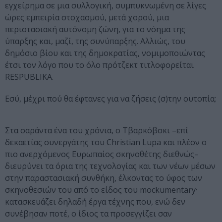
εγχείρημα σε μια συλλογική, συμπυκνωμένη σε λίγες
ώρες εμπειρία στοχασμού, μετά χορού, μια
περιστασιακή αυτόνομη ζώνη, για το νόημα της
ύπαρξης και, μαζί, της συνύπαρξης. Αλλιώς, του
δημόσιο βίου και της δημοκρατίας, νομιμοποιώντας
έτσι τον λόγο που το όλο πρότζεκτ τιτλοφορείται
RESPUBLIKA.
Eσύ, μέχρι πού θα έφτανες για να ζήσεις (σ)την ουτοπία;
Στα σαράντα ένα του χρόνια, ο Τβαρκόβσκι –επί
δεκαετίας συνεργάτης του Christian Lupa και πλέον ο
πιο ανερχόμενος Ευρωπαίος σκηνοθέτης διεθνώς–
διευρύνει τα όρια της τεχνολογίας και των νέων μέσων
στην παραστασιακή συνθήκη, έλκοντας το ύφος των
σκηνοθεσιών του από το είδος του mockumentary·
κατασκευάζει δηλαδή έργα τέχνης που, ενώ δεν
συνέβησαν ποτέ, ο ίδιος τα προσεγγίζει σαν