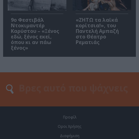
9ο Φεστιβάλ
«ΖΗΤΩ τα λαϊκά
Ντοκιμαντέρ
κορίτσια!», του
Καρύστου – «Ξένος
Παντελή Αμπαζή
εδώ, ξένος εκεί,
στο Θέατρο
όπου κι αν πάω
Ρεματιάς
ξένος»
Προφίλ
Οροι Χρήσης
Διαφήμιση