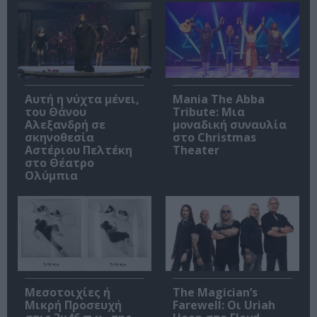
Αυτή η νύχτα μένει,
Mania The Abba
του Θάνου
Tribute: Μια
Αλεξανδρή σε
μοναδική συναυλία
σκηνοθεσία
στο Christmas
Αστέριου Πελτέκη
Theater
στο Θέατρο
Ολύμπια
Μεσοτοιχίες ή
The Magician’s
Μικρή Προσευχή
Farewell: Οι Uriah