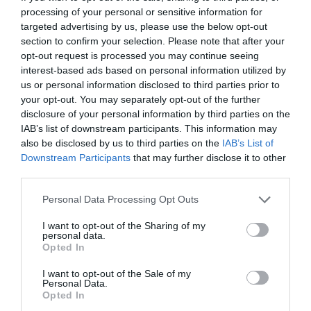
στις 02:00 πριν το ξημέρωμα της Κυριακής 16 Ιουνίου,
processing of your personal or sensitive information for
θα ακολουθήσει ένα εκρηκτικό dj set με τον σούπερ
targeted advertising by us, please use the below opt-out
σταρ της techno μουσικής
Richie
Hawtin
και την
section to confirm your selection. Please note that after your
Παλαιστίνια dj-φαινόμενο
Sama
‘
Abdulhadi
,
σε
opt-out request is processed you may continue seeing
συνεργασία με την
Blend Music Productions
. Ένα
interest-based ads based on personal information utilized by
απελευθερωτικό dance party, όπου άνθρωποι, όνειρα
us or personal information disclosed to third parties prior to
your opt-out. You may separately opt-out of the further
και ιστορίες συνύπαρξης μπλέκονται σε μια
disclosure of your personal information by third parties on the
δημιουργική χορογραφία απόλυτης ελευθερίας.
IAB’s list of downstream participants. This information may
also be disclosed by us to third parties on the
IAB’s List of
Downstream Participants
that may further disclose it to other
Συντελεστές
third parties.
Σκηνοθέτης:
Łukasz Twarkowski
Personal Data Processing Opt Outs
Παραγωγός:
Vidas Bizunevičius
I want to opt-out of the Sharing of my
Κείμενο & Δραματουργία:
Joanna Bednarczyk
personal data.
Opted In
Σκηνογράφος:
Fabien Lédé
Σχεδιασμός Βίντεο:
Karol Rakowski, Adomas
I want to opt-out of the Sale of my
Gustainis
Personal Data.
Opted In
Χορογράφος:
Paweł Sakowicz