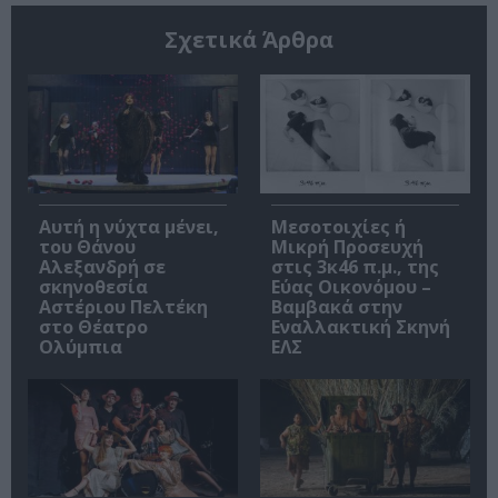
Σχετικά Άρθρα
Αυτή η νύχτα μένει,
Μεσοτοιχίες ή
του Θάνου
Μικρή Προσευχή
Αλεξανδρή σε
στις 3κ46 π.μ., της
σκηνοθεσία
Εύας Οικονόμου –
Αστέριου Πελτέκη
Βαμβακά στην
στο Θέατρο
Εναλλακτική Σκηνή
Ολύμπια
ΕΛΣ