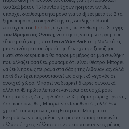
Παρασκευή 14 Ιουνίου (οι θέσεις για την παράσταση
του Σαββάτου 15 Ιουνίου έχουν ήδη εξαντληθεί,
υπάρχει διαθεσιμότητα μόνο για το dj set μετά τις 2 τα
ξημερώματα), ο σκηνοθέτης της διπλής sold-out
επιτυχίας του
Rohtko
, έρχεται, με ανάθεση της
Στέγης
του Ιδρύματος Ωνάση
, να στήσει, για πρώτη φορά σε
εξωτερικό χώρο, στο
Terra Vibe Park
στη Μαλακάσα,
μια κοινότητα που όμοιά της δεν έχουμε ξαναζήσει.
Γιατί στο Respublika θα πάρουμε μέρος σε μια συνθήκη
που αλλάζει όσα θεωρούσαμε ότι είναι θέατρο. Μπορεί
να ξεκίνησε ως πείραμα στα δάση της Λιθουανίας, αλλά
ποτέ δεν έχει παρουσιαστεί ως σκηνικό γεγονός σε
ανοιχτό χώρο. Μπορεί να διαρκεί 6 ώρες συνολικά,
αλλά τα 45 πρώτα λεπτά ξεναγείσαι στους χώρους,
δυόμισι ώρες ζεις τη δράση, ενώ μιάμιση ώρα χορεύεις
όσο και όπως θες. Μπορεί να είσαι θεατής, αλλά δεν
χρειάζεται να μείνεις στη θέση σου. Μπορεί το
Respublika να μας μιλάει για μια ουτοπική κοινωνία,
αλλά εσύ έχεις κάλλιστα την ευκαιρία να γίνεις μέρος