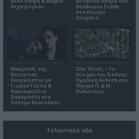
Νίκο Κουρή & Μαρία
ελληνική όπερα του
Κεχαγιόγλου
Θεόδωρου Στάθη
στο θέατρο
Ολύμπια
Μακμπέθ, της
32οι Πλοές – Το
Κατερίνας
Αίνιγμα της Εικόνας:
Ευαγγελάτου με
Ομαδική έκθεση στο
Γιώργο Γάλλο &
Ίδρυμα Π. & Μ.
Καρυοφυλλιά
Κυδωνιέως
Καραμπέτη στο
Θέατρο Βασιλάκου
Τελευταία νέα