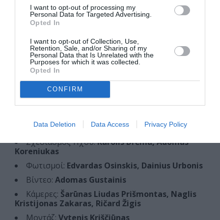
I want to opt-out of processing my
Μουσικοσυνθέτης:
Bogumił Misala
Personal Data for Targeted Advertising.
Ενδυματολόγος:
Svenja Gassen
Opted In
Σχεδιαστές Φωτισμών:
Julius Kuršys, Dainius
I want to opt-out of Collection, Use,
Urbonis
Retention, Sale, and/or Sharing of my
Personal Data that Is Unrelated with the
Διεύθυνση Σκηνής:
Karolis Juknys
Purposes for which it was collected.
Opted In
Βοηθός Σκηνοθέτη:
Bartė Liagaitė
Βοηθός Δραματουργού:
Simona Jurkuvėnait
ė
CONFIRM
Βοηθός Σκηνογράφου:
Rokas Valiauga
Σύμβουλος Διεύθυνσης Φωτογραφίας:
Simonas
Data Deletion
Data Access
Privacy Policy
Glinskis
Σχεδιασμός Ήχου:
Karolis Drėma, Adomas
Koreniukas
Φωτισμοί:
Edvardas Osinskis, Dainius Urbonis
Βίντεο:
Adomas Gustainis
Κάμερες:
Šarūnas Liudas Prišmontas, Naglis
Kristijonas Zakaras, Ričard Žigis
Μοντάζ:
Vytenis Kriščiūnas