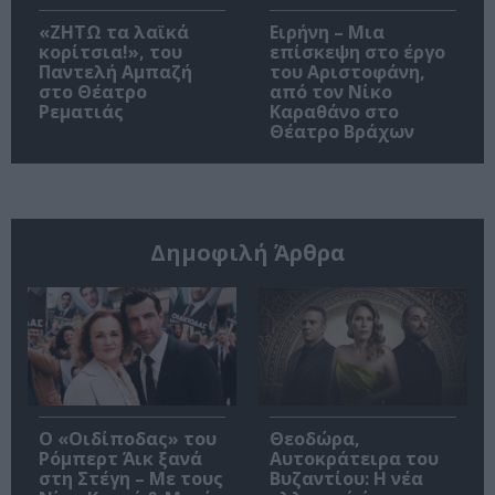
«ΖΗΤΩ τα λαϊκά
Ειρήνη – Μια
κορίτσια!», του
επίσκεψη στο έργο
Παντελή Αμπαζή
του Αριστοφάνη,
στο Θέατρο
από τον Νίκο
Ρεματιάς
Καραθάνο στο
Θέατρο Βράχων
Δημοφιλή Άρθρα
O «Οιδίποδας» του
Θεοδώρα,
Ρόμπερτ Άικ ξανά
Αυτοκράτειρα του
στη Στέγη – Με τους
Βυζαντίου: Η νέα