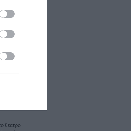
που
αθολικού
υν αρκετές
 δουλεύουμε
τη θέση του
θητοι και
,τι κι αν
ην
το θέατρο