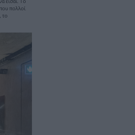
να είσαι. Το
 που πολλοί
, το