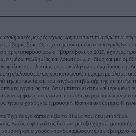
 πιο αισθησιακές μορφές τέχνης. Χρησιμοποιεί το ανθρώπινο σώμ
ας Τβαρκόβσκι. Οι τέχνες γίνονται ένα στο
Respublika
, το
 που πρωτοπαρουσίασε ο Τβαρκόβσκι το 2020, έχοντας π
ο, εν μέσω πανδημίας και λόκνταουν, ο ίδιος και μια ομάδ
ν, φύλων και ηλικιών, απομονώθηκαν σε ένα δάσος της Λι
αρξη εξελισσόταν ως ένα κοινωνικό πείραμα με όλους, από
πό την κοινωνία και τον κανόνα επιβίωσής της σε αυτήν: τ
οοπτικές εργασίας που δεν εμπίπτουν στην καθιερωμένη α
έγινε εμφανές ότι εκείνα που ενδιέφεραν και ένωναν του
ς, ήταν ο χορός και η μουσική. Ιδανικά ακούσματα; Η rave 
α: Έχει άραγε κάποια αξία το βίωμα που δεν μπορεί να
ρους; Αυτός ο φευγαλέος δεσμός μεταξύ χορού, μουσικής κ
 μουσική και ο χορός να ενδυναμώσουν ένα φοβισμένο κ