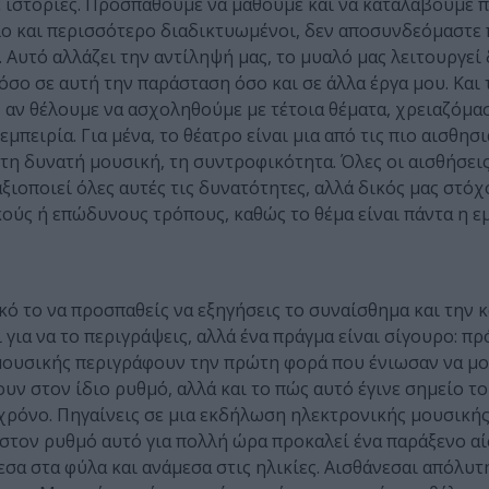
 ιστορίες. Προσπαθούμε να μάθουμε και να καταλάβουμε 
λο και περισσότερο διαδικτυωμένοι, δεν αποσυνδεόμαστε 
 Αυτό αλλάζει την αντίληψή μας, το μυαλό μας λειτουργεί 
όσο σε αυτή την παράσταση όσο και σε άλλα έργα μου. Και
ι, αν θέλουμε να ασχοληθούμε με τέτοια θέματα, χρειαζόμα
εμπειρία. Για μένα, το θέατρο είναι μια από τις πιο αισθησ
 τη δυνατή μουσική, τη συντροφικότητα. Όλες οι αισθήσει
ιοποιεί όλες αυτές τις δυνατότητες, αλλά δικός μας στόχο
κούς ή επώδυνους τρόπους, καθώς το θέμα είναι πάντα η εμ
κό το να προσπαθείς να εξηγήσεις το συναίσθημα και την 
για να το περιγράψεις, αλλά ένα πράγμα είναι σίγουρο: πρό
e μουσικής περιγράφουν την πρώτη φορά που ένιωσαν να μ
υν στον ίδιο ρυθμό, αλλά και το πώς αυτό έγινε σημείο τ
ί χρόνο. Πηγαίνεις σε μια εκδήλωση ηλεκτρονικής μουσικής
ς στον ρυθμό αυτό για πολλή ώρα προκαλεί ένα παράξενο α
σα στα φύλα και ανάμεσα στις ηλικίες. Αισθάνεσαι απόλυτ