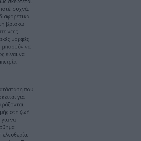
πώς σκέφτεται
ποτέ: συχνά,
διαφορετικά.
 τη βρίσκω
στε νέες
ιακές μορφές
ς μπορούν να
ς είναι να
πειρία.
κατάσταση που
κειται για
οιράζονται
ομής στη ζωή
 για να
ίσθημα
η ελευθερία.