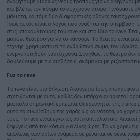
αναζητούμε διαρκώς νέους τρόπους για να αφηγηθούμε
και βλέπει τον κόσμο το σύγχρονο άτομο. Γινόμαστε ό
μάλιστα, κοιτάμε δύο διαφορετικές οθόνες ταυτόχρονα.
Ίσως αυτός είναι ο λόγος που αναζητώ την υπέρβαση, τ
στις υποκουλτούρες του rave και στο ίδιο το rave. Έτσ
μορφές θεάτρου για να το κάνουμε. Το θέατρο είναι μια 
τέχνης: χρησιμοποιεί το ανθρώπινο σώμα, τον ιδρώτα,
ενεργοποιηθούν ταυτόχρονα. Συνήθως, το θέατρο δεν αξ
δουλεύουμε με τις αισθήσεις, ακόμα και με ριζοσπαστι
Για το
rave
Το rave είναι μια δήλωση. Ακούγεται ίσως αποκρυφιστι
σχετίζονται με αυτό, καθώς δεν υπάρχουν αρκετοί όροι 
μια πολύ σημαντική εμπειρία. Οι ερευνητές της tranc
αυτό το συναίσθημα της χαράς ως κοινότητα, να χορεύο
τους. Το rave είναι εγγενώς αντικαπιταλιστικό. Απαιτε
ξεφύγεις από τον κόσμο για λίγες ώρες. Tο να χορεύει
απώλειας των ορίων ανάμεσα σε μένα και σε σένα, ανάμε