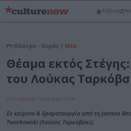
Ατζέντα
Μο
Θέατρο - Χορός /
Νέα
Θέαμα εκτός Στέγης:
του Λούκας Ταρκόβσκ
CULTURENOW
/
12-03-2024
/ 14:58
Σε κείμενο & δραματουργία από τη Joanna Bed
Twarkowski (Λούκας Ταρκόβσκι).