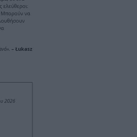
ς ελεύθεροι:
. Μπορούν να
ολουθήσουν
να
ανό».
– Łukasz
ου 2026