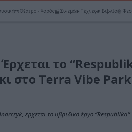
υσική
Θέατρο - Χορός
Σινεμά
Τέχνες
Βιβλίο
Φεσ
 Έρχεται το “Respubli
ι στο Terra Vibe Park
narczyk, έρχεται το υβριδικό έργο “Respublika”