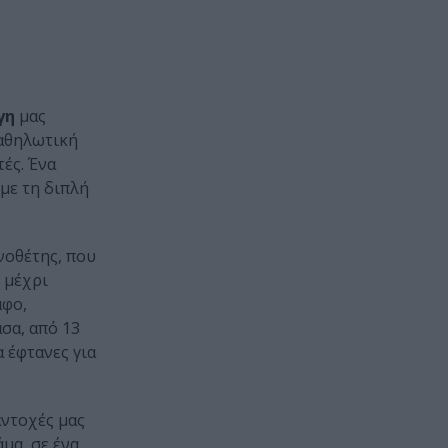
γη
μας
καθηλωτική
τές. Ένα
με τη διπλή
νοθέτης, που
 μέχρι
άφο,
άσα, από 13
α έφτανες για
αντοχές μας
μα, σε ένα