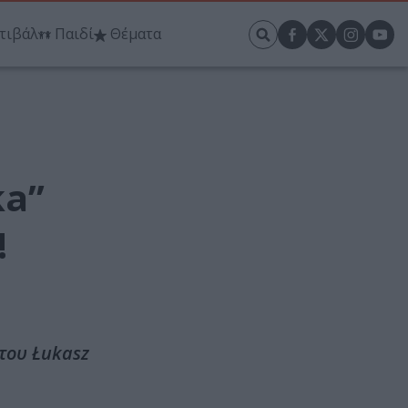
τιβάλ
Παιδί
Θέματα
ka”
!
 του Łukasz