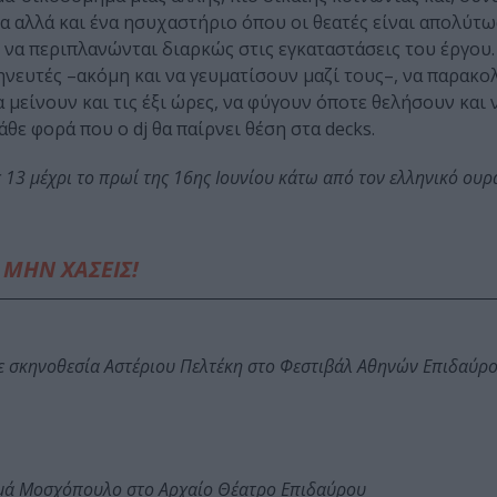
να αλλά και ένα ησυχαστήριο όπου οι θεατές είναι απολύτω
 να περιπλανώνται διαρκώς στις εγκαταστάσεις του έργου
ηνευτές –ακόμη και να γευματίσουν μαζί τους–, να παρακ
α μείνουν και τις έξι ώρες, να φύγουν όποτε θελήσουν και 
θε φορά που ο dj θα παίρνει θέση στα decks.
ς 13 μέχρι το πρωί της 16ης Ιουνίου κάτω από τον ελληνικό ουρ
ΜΗΝ ΧΑΣΕΙΣ!
ε σκηνοθεσία Αστέριου Πελτέκη στο Φεστιβάλ Αθηνών Επιδαύρ
ωμά Μοσχόπουλο στο Αρχαίο Θέατρο Επιδαύρου