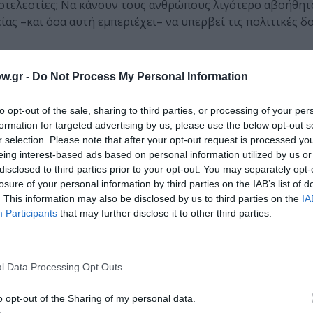
οτελεστίες; Να κάνουν τους ανθρώπους λιγότερο αβοήθητ
ας –και όσα αυτή εμπεριέχει– να υπερβεί τις πολιτικές δο
ίας συνεργάτης του Christian Lupa και πλέον ο πιο ανερχ
w.gr -
Do Not Process My Personal Information
ς τεχνολογίας και των νέων μέσων στην παραστασιακή συν
ου mockumentary· κατασκευάζει δηλαδή έργα τέχνης που, 
to opt-out of the sale, sharing to third parties, or processing of your per
ά συμβάντα.
formation for targeted advertising by us, please use the below opt-out s
r selection. Please note that after your opt-out request is processed y
δομεί σε παρόντα χρόνο ένα ουτοπικό μέλλον του θεάτρου 
eing interest-based ads based on personal information utilized by us or
, ίσοι και να χορεύουμε έως το ξημέρωμα. Κι αν όχι για πά
disclosed to third parties prior to your opt-out. You may separately opt-
losure of your personal information by third parties on the IAB’s list of
. This information may also be disclosed by us to third parties on the
IA
 Αυτόν τον Ιούνιο, και για τρεις ημέρες μόνο, το πείραμα
Participants
that may further disclose it to other third parties.
τη Μαλακάσα. Η παράσταση, που έχει ήδη διαπρέψει στις 
ρο, εκεί από όπου όλα ξεκίνησαν, στη φύση. Ετοιμαστείτε 
α διαφορετική εμπειρία.
l Data Processing Opt Outs
 στις 02:00 πριν το ξημέρωμα της Κυριακής 16 Ιουνίου, θα
o opt-out of the Sharing of my personal data.
ουσικής
Richie
Hawtin
και την Παλαιστίνια dj-