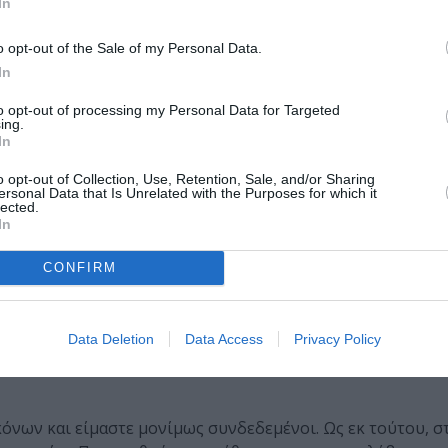
In
nd Music Productions
. Ένα απελευθερωτικό dance party, ό
 σε μια δημιουργική χορογραφία απόλυτης ελευθερίας.
o opt-out of the Sale of my Personal Data.
In
αρκόβσκι
to opt-out of processing my Personal Data for Targeted
ing.
In
 της οργανωμένης κοινωνίας και δοκιμάζει την ιδέα του κ
o opt-out of Collection, Use, Retention, Sale, and/or Sharing
ersonal Data that Is Unrelated with the Purposes for which it
 τα πάντα και είναι προφανές ότι σύντομα δεν θα υπάρχο
lected.
 σκέφτεσαι, τι θα συμβεί μετά; Ίσως δεν θα χρειάζεται να
In
τόσο απλό. Είναι πολύ πιο πολύπλοκο. Στοχαστήκαμε για 
τιφατικά μηνύματα που μας κάνουν να αισθανόμαστε αβοή
CONFIRM
Στους άλλους, στον πλανήτη. Δεν υπάρχουν καλές επιλογές. Ό
ρώπων άρχισε να ξεσαλώνει ως έναν τρόπο αντίστασης στ
, όμως, από την άλλη πλευρά, τι μπορούμε να κάνουμε;
Data Deletion
Data Access
Privacy Policy
όνων και είμαστε μονίμως συνδεδεμένοι. Ως εκ τούτου, σ