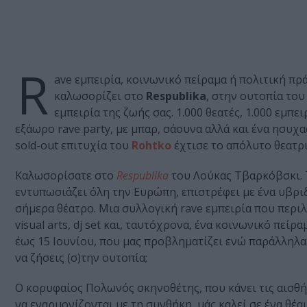
R
ave εμπειρία, κοινωνικό πείραμα ή πολιτική πρά
καλωσορίζει στο
Respublika
, στην ουτοπία το
εμπειρία της ζωής σας. 1.000 θεατές, 1.000 εμπε
εξάωρο rave party, με μπαρ, σάουνα αλλά και ένα ησυ
sold-out επιτυχία του
Rohtko
έχτισε το απόλυτο θεατρι
Καλωσορίσατε στο
Respublika
του Λούκας Τβαρκόβσκι.
εντυπωσιάζει όλη την Ευρώπη, επιστρέφει με ένα υβρι
σήμερα θέατρο. Μια συλλογική rave εμπειρία που περι
visual arts, dj set και, ταυτόχρονα, ένα κοινωνικό πείρ
έως 15 Ιουνίου, που μας προβληματίζει ενώ παράλληλα μ
να ζήσεις (σ)την ουτοπία;
Ο κορυφαίος Πολωνός σκηνοθέτης, που κάνει τις αισθήσ
να εναρμονίζονται με τη συνθήκη, μάς καλεί σε ένα θέα