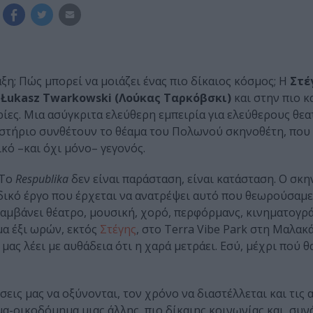
ξη; Πώς μπορεί να μοιάζει ένας πιο δίκαιος κόσμος; H
Στέ
υ
Łukasz Twarkowski
(Λούκας Ταρκόβσκι)
και στην πιο 
ιρίες. Μια ασύγκριτα ελεύθερη εμπειρία για ελεύθερους θεα
χαστήριο συνθέτουν το θέαμα του Πολωνού σκηνοθέτη, που 
κό –και όχι μόνο– γεγονός.
 To
Respublika
δεν είναι παράσταση, είναι κατάσταση. Ο σκη
δικό έργο που έρχεται να ανατρέψει αυτό που θεωρούσαμε
λαμβάνει θέατρο, μουσική, χορό, περφόρμανς, κινηματογρ
αμα έξι ωρών, εκτός
Στέγης
, στο Terra Vibe Park στη Μαλακ
ας λέει με αυθάδεια ότι η χαρά μετράει. Eσύ, μέχρι πού θ
εις μας να οξύνονται, τον χρόνο να διαστέλλεται και τις 
μα-οικοδόμημα μιας άλλης, πιο δίκαιης κοινωνίας και, συνά