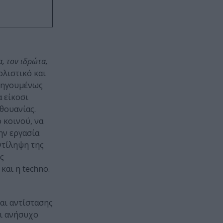
α, τον ιδρώτα,
 ολιστικό και
ροηγουμένως
α είκοσι
θουανίας.
 κοινού, να
ην εργασία
ντίληψη της
ς
και η techno.
αι αντίστασης
αι ανήσυχο