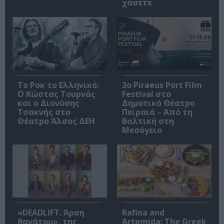
χάσετε
Το Ροκ το Ελληνικό:
3o Piraeus Port Film
Ο Κώστας Τουρνάς
Festival στο
και ο Διονύσης
Δημοτικό Θέατρο
Τσακνής στο
Πειραιά – Από τη
Θέατρο Άλσος ΔΕΗ
Βαλτική στη
Μεσόγειο
«DEADLIFT. Άρση
Rafina and
θανάτου», της
Artemida: The Greek