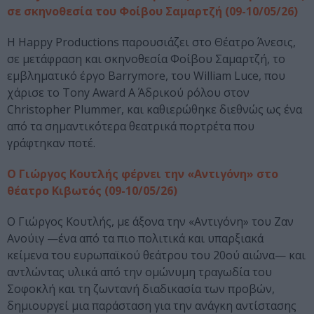
σε σκηνοθεσία του Φοίβου Σαμαρτζή (09-10/05/26)
Η Happy Productions παρουσιάζει στο Θέατρο Άνεσις,
σε μετάφραση και σκηνοθεσία Φοίβου Σαμαρτζή, το
εμβληματικό έργο Barrymore, του William Luce, που
χάρισε το Tony Award Α΄ Αδρικού ρόλου στον
Christopher Plummer, και καθιερώθηκε διεθνώς ως ένα
από τα σημαντικότερα θεατρικά πορτρέτα που
γράφτηκαν ποτέ.
Ο Γιώργος Κουτλής φέρνει την «Αντιγόνη» στο
θέατρο Κιβωτός (09-10/05/26)
Ο Γιώργος Κουτλής, με άξονα την «Αντιγόνη» του Ζαν
Ανούιγ —ένα από τα πιο πολιτικά και υπαρξιακά
κείμενα του ευρωπαϊκού θεάτρου του 20ού αιώνα— και
αντλώντας υλικά από την ομώνυμη τραγωδία του
Σοφοκλή και τη ζωντανή διαδικασία των προβών,
δημιουργεί μια παράσταση για την ανάγκη αντίστασης