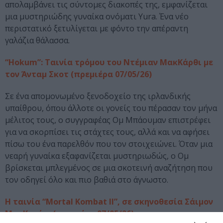
απολαμβάνει τις σύντομες διακοπές της, εμφανίζεται
μια μυστηριώδης γυναίκα ονόματι Yura. Ένα νέο
περιστατικό ξετυλίγεται με φόντο την απέραντη
γαλάζια θάλασσα.
“Hokum”: Ταινία τρόμου του Ντέμιαν ΜακΚάρθι με
τον Άνταμ Σκοτ (πρεμιέρα 07/05/26)
Σε ένα απομονωμένο ξενοδοχείο της ιρλανδικής
υπαίθρου, όπου άλλοτε οι γονείς του πέρασαν τον μήνα
μέλιτος τους, ο συγγραφέας Ομ Μπάουμαν επιστρέφει
για να σκορπίσει τις στάχτες τους, αλλά και να αφήσει
πίσω του ένα παρελθόν που τον στοιχειώνει. Όταν μια
νεαρή γυναίκα εξαφανίζεται μυστηριωδώς, ο Ομ
βρίσκεται μπλεγμένος σε μια σκοτεινή αναζήτηση που
τον οδηγεί όλο και πιο βαθιά στο άγνωστο.
Η ταινία “Mortal Kombat II”, σε σκηνοθεσία Σάιμον
ΜακΚουόιν (πρεμιέρα 07/05/26)