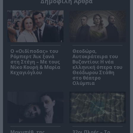
Δημοφιλή Άρθρα
O «Οιδίποδας» του
Θεοδώρα,
Ρόμπερτ Άικ ξανά
Αυτοκράτειρα του
στη Στέγη – Με τους
Βυζαντίου: Η νέα
Νίκο Κουρή & Μαρία
ελληνική όπερα του
Κεχαγιόγλου
Θεόδωρου Στάθη
στο θέατρο
Ολύμπια
Μακμπέθ, της
32οι Πλοές – Το