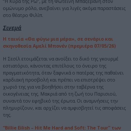
“Η Κυρά της Ρω”, με τη Φωτεινή Μπαξεβάνη στον
ομώνυμο ρόλο, ανεβαίνει για λιγές ακόμα παραστάσεις
στο θέατρο Φιλίπ.
Σινεμά
Η ταινία «Θα φύγω μια μέρα», σε σενάριο και
σκηνοθεσία Αμελί Μπονέν (πρεμιέρα 07/05/26)
Η Σεσίλ ετοιμάζεται να ανοίξει το δικό της γκουρμέ
εστιατόριο, κάνοντας επιτέλους το όνειρο της
πραγματικότητα, όταν ξαφνικά ο πατέρας της παθαίνει
καρδιακή προσβολή και πρέπει να επιστρέψει στο
χωριό της για να βοηθήσει στην ταβέρνα της
οικογένειας της. Μακριά από τη ζωή του Παρισιού,
συναντά τον εφηβικό της έρωτα. Οι αναμνήσεις την
πλημυρίζουν, και αρχίζει να αμφισβητεί τις αποφάσεις
της.
“Billie Eilish – Hit Me Hard and Soft: The Tour” των