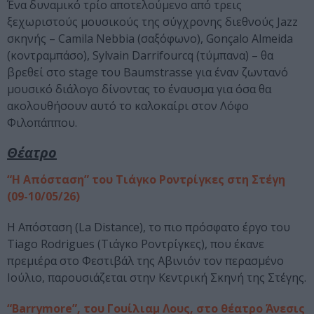
Ένα δυναμικό τρίο αποτελούμενο από τρεις
ξεχωριστούς μουσικούς της σύγχρονης διεθνούς Jazz
σκηνής – Camila Nebbia (σαξόφωνο), Gonçalo Almeida
(κοντραμπάσο), Sylvain Darrifourcq (τύμπανα) – θα
βρεθεί στο stage του Baumstrasse για έναν ζωντανό
μουσικό διάλογο δίνοντας το έναυσμα για όσα θα
ακολουθήσουν αυτό το καλοκαίρι στον Λόφο
Φιλοπάππου.
Θέατρο
“Η Απόσταση” του Τιάγκο Ροντρίγκες στη Στέγη
(09-10/05/26)
Η Απόσταση (La Distance), το πιο πρόσφατο έργο του
Tiago Rodrigues (Τιάγκο Ροντρίγκες), που έκανε
πρεμιέρα στο Φεστιβάλ της Αβινιόν τον περασμένο
Ιούλιο, παρουσιάζεται στην Κεντρική Σκηνή της Στέγης.
“Barrymore”, του Γουίλιαμ Λους, στο θέατρο Άνεσις