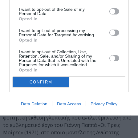
«Γροιλανδία: Μπλε Πάγος»: Έκθεση φωτογραφίας
I want to opt-out of the Sale of my
από τον Γιάννη Τζώρτζη στη γκαλερί
Personal Data.
a.antonopoulou.art (09/05/26)
Opted In
I want to opt-out of processing my
Με συνέπεια στη φιλοσοφία της να παρουσιάζει
Personal Data for Targeted Advertising.
εκθέσεις που θίγουν επίκαιρα και καίρια πολιτικά
Opted In
ζητήματα και απασχολούν την κοινωνία των πολιτών,
I want to opt-out of Collection, Use,
διοργανώνει μια έκθεση φωτογραφίας με θέμα τη
Retention, Sale, and/or Sharing of my
Γροιλανδία, έναν τόπο σημαδεμένο από τις πρόσφατες
Personal Data that Is Unrelated with the
Purposes for which it was collected.
γεωπολιτικές εξελίξεις.
Opted In
«Αναπλάθοντας τη μοίρα»: Ομαδική έκθεση
CONFIRM
γλυπτικής στο Εργαστήριο Γιάννη Παππά στου
Ζωγράφου (09-10/05/26)
Data Deletion
Data Access
Privacy Policy
Η έκθεση «Αναπλάθοντας τη μοίρα» είναι μια σύγχρονη
φοιτητική έκθεση γλυπτικής που αντλεί έμπνευση από
το εμβληματικό έργο του Γιάννη Παππά «Οι Τρεις
Μοίρες» (1971), στο οποίο μοντέλα της Ανώτατης