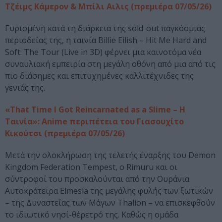
Τζέιμς Κάμερον & Μπίλι Αιλις (πρεμιέρα 07/05/26)
Γυρισμένη κατά τη διάρκεια της sold-out παγκόσμιας
περιοδείας της, η ταινία Billie Eilish – Hit Me Hard and
Soft: The Tour (Live in 3D) φέρνει μια καινοτόμα νέα
συναυλιακή εμπειρία στη μεγάλη οθόνη από μια από τις
πιο διάσημες και επιτυχημένες καλλιτέχνιδες της
γενιάς της.
«That Time I Got Reincarnated as a Slime – Η
Ταινία»: Anime περιπέτεια του Γιασουχίτο
Κικούτσι (πρεμιέρα 07/05/26)
Μετά την ολοκλήρωση της τελετής έναρξης του Demon
Kingdom Federation Tempest, ο Rimuru και οι
σύντροφοί του προσκαλούνται από την Ουράνια
Αυτοκράτειρα Elmesia της μεγάλης φυλής των ξωτικών
– της Δυναστείας των Μάγων Thalion – να επισκεφθούν
το ιδιωτικό νησί-θέρετρό της. Καθώς η ομάδα