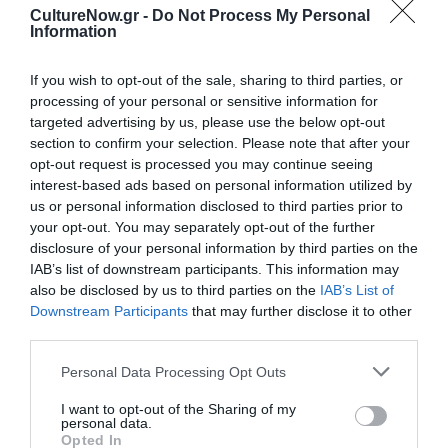
CultureNow.gr -
Do Not Process My Personal
Οι αγαπημένοι πρωταθλητές των φανς – τώρα με τη
Information
συμμετοχή και του ίδιου του Johnny Cage – έρχονται
αντιμέτωποι μεταξύ τους στην απόλυτη μάχη για να
If you wish to opt-out of the sale, sharing to third parties, or
νικήσουν τη σκοτεινή κυριαρχία του Shao Kahn που
processing of your personal or sensitive information for
απειλεί την ίδια την ύπαρξη του Earthrealm και των
targeted advertising by us, please use the below opt-out
υπερασπιστών του.
section to confirm your selection. Please note that after your
opt-out request is processed you may continue seeing
Εικαστικά
interest-based ads based on personal information utilized by
us or personal information disclosed to third parties prior to
Έκθεση της Μαρίας Φιλιππακοπούλου, με τίτλο
your opt-out. You may separately opt-out of the further
«Λαμπρό τοπίο του χρώματος» στη Kourd Gallery
disclosure of your personal information by third parties on the
IAB’s list of downstream participants. This information may
(09/05/26)
also be disclosed by us to third parties on the
IAB’s List of
Downstream Participants
that may further disclose it to other
Η έκθεση «Λαμπρό τοπίο του χρώματος» περιλαμβάνει
third parties.
μία σειρά από ζωγραφικά τοπία, όπου το χρώμα
πρωταγωνιστεί και διαμορφώνει έναν γαληνεμένο
Personal Data Processing Opt Outs
κόσμο, χωρίς την ανθρώπινη παρουσία και με ελάχιστα
I want to opt-out of the Sharing of my
πλάσματα από το ζωικό βασίλειο.
personal data.
Opted In