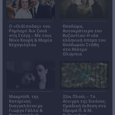
O «Οιδίποδας» του
Θεοδώρα,
Ρόμπερτ Άικ ξανά
Αυτοκράτειρα του
στη Στέγη – Με τους
Βυζαντίου: Η νέα
Νίκο Κουρή & Μαρία
ελληνική όπερα του
Κεχαγιόγλου
Θεόδωρου Στάθη
στο θέατρο
Ολύμπια
Μακμπέθ, της
32οι Πλοές – Το
Κατερίνας
Αίνιγμα της Εικόνας:
Ευαγγελάτου με
Ομαδική έκθεση στο
Γιώργο Γάλλο &
Ίδρυμα Π. & Μ.
Καρυοφυλλιά
Κυδωνιέως