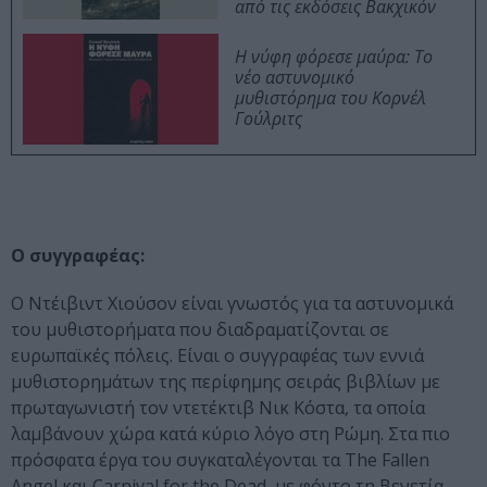
από τις εκδόσεις Βακχικόν
Η νύφη φόρεσε μαύρα: Το
νέο αστυνομικό
μυθιστόρημα του Κορνέλ
Γούλριτς
Ο συγγραφέας:
Ο Ντέιβιντ Χιούσον είναι γνωστός για τα αστυνομικά
του μυθιστορήματα που διαδραματίζονται σε
ευρωπαϊκές πόλεις. Είναι ο συγγραφέας των εννιά
μυθιστορημάτων της περίφημης σειράς βιβλίων με
πρωταγωνιστή τον ντετέκτιβ Νικ Κόστα, τα οποία
λαμβάνουν χώρα κατά κύριο λόγο στη Ρώμη. Στα πιο
πρόσφατα έργα του συγκαταλέγονται τα The Fallen
Angel και Carnival for the Dead, με φόντο τη Βενετία.