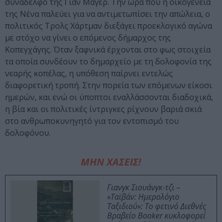
συνάδελφό της Γιαν Μάγερ. Την ώρα που η οικογένεια
της Νένα παλεύει για να αντιμετωπίσει την απώλεια, ο
πολιτικός Τρολς Χάρτμαν διεξάγει προεκλογικό αγώνα
με στόχο να γίνει ο επόμενος δήμαρχος της
Κοπεγχάγης. Όταν ξαφνικά έρχονται στο φως στοιχεία
τα οποία συνδέουν το δημαρχείο με τη δολοφονία της
νεαρής κοπέλας, η υπόθεση παίρνει εντελώς
διαφορετική τροπή. Στην πορεία των επόμενων είκοσι
ημερών, και ενώ οι ύποπτοι εναλλάσσονται διαδοχικά,
η βία και οι πολιτικές ίντριγκες ρίχνουν βαριά σκιά
στο ανθρωποκυνηγητό για τον εντοπισμό του
δολοφόνου.
ΜΗΝ ΧΑΣΕΙΣ!
Γιανγκ Σιουάνγκ-τζι –
«Ταϊβάν: Ημερολόγιο
Ταξιδιού»: Το φετινό Διεθνές
Βραβείο Booker κυκλοφορεί