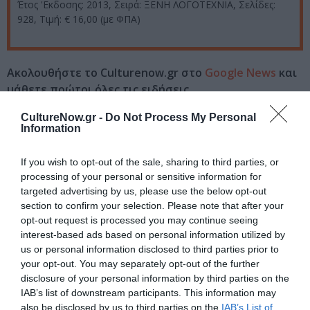
Έτος 'Εκδοσης: 2013, Σειρά: ΞΕΝΗ ΛΟΓΟΤΕΧΝΙΑ, Σελίδες:
928, Τιμή: € 16,00 (με ΦΠΑ)
Ακολουθήστε το Culturenow.gr στο
Google News
και
μάθετε πρώτοι όλες τις ειδήσεις
CultureNow.gr -
Do Not Process My Personal
Δείτε όλα τα
τελευταία νέα
για την Τέχνη και τον
Information
Πολιτισμό στο
Culturenow.gr
If you wish to opt-out of the sale, sharing to third parties, or
Νέοι Διαγωνισμοί
❯
processing of your personal or sensitive information for
targeted advertising by us, please use the below opt-out
Tags
section to confirm your selection. Please note that after your
opt-out request is processed you may continue seeing
ΕΚΔΟΣΕΙΣ ΛΙΒΑΝΗ
ΠΕΖΟΓΡΑΦΙΑ
interest-based ads based on personal information utilized by
us or personal information disclosed to third parties prior to
your opt-out. You may separately opt-out of the further
Newsletter
disclosure of your personal information by third parties on the
IAB’s list of downstream participants. This information may
Κάθε βδομάδα στο e-mail σας τα τελευταία νέα για
also be disclosed by us to third parties on the
IAB’s List of
την Τέχνη και τον Πολιτισμό!