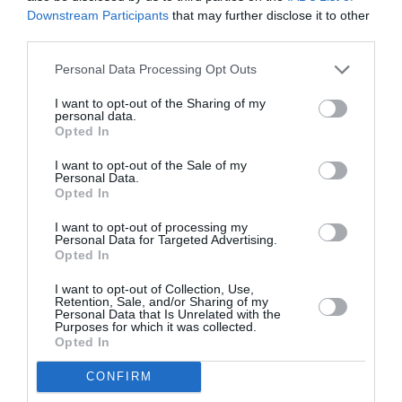
Downstream Participants
that may further disclose it to other
third parties.
Personal Data Processing Opt Outs
I want to opt-out of the Sharing of my
Ακολουθήστε το Culturenow.gr
personal data.
Opted In
I want to opt-out of the Sale of my
Personal Data.
Opted In
Σχετικά Άρθρα
I want to opt-out of processing my
Personal Data for Targeted Advertising.
Opted In
I want to opt-out of Collection, Use,
Retention, Sale, and/or Sharing of my
Personal Data that Is Unrelated with the
Purposes for which it was collected.
Opted In
Αυτοβιογραφία
Αντόνιο Πόρτσια –
CONFIRM
ενός πτώματος: Μια
Φωνές: Ένα βιβλίο
συλλογή
ως εσωτερικός