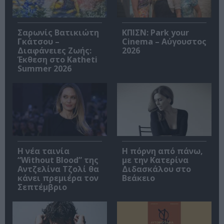
Σαρωνίς Βατικιώτη
ΚΠΙΣΝ: Park your
Γκάτσου –
Cinema – Αύγουστος
Διαφάνειες Ζωής:
2026
Έκθεση στο Katheti
Summer 2026
Η νέα ταινία
Η πόρνη από πάνω,
“Without Blood” της
με την Κατερίνα
Αντζελίνα Τζολί θα
Διδασκάλου στο
κάνει πρεμιέρα τον
Βεάκειο
Σεπτέμβριο