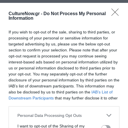
ΒΙΒΛΙΟ / ΝΕΑ
ΒΙΒΛΙΟ / ΝΕΕΣ ΕΚΔΟΣΕΙΣ
CultureNow.gr -
Do Not Process My Personal
Θέατρο και
Αλεξάνδρα
Information
Ποίηση στο
Κολλοντάι – Ίρις
Βιβλιοπωλείο De
Αυδή Καλκάνη
If you wish to opt-out of the sale, sharing to third parties, or
Profundis
processing of your personal or sensitive information for
targeted advertising by us, please use the below opt-out
section to confirm your selection. Please note that after your
opt-out request is processed you may continue seeing
interest-based ads based on personal information utilized by
us or personal information disclosed to third parties prior to
your opt-out. You may separately opt-out of the further
disclosure of your personal information by third parties on the
IAB’s list of downstream participants. This information may
also be disclosed by us to third parties on the
IAB’s List of
Downstream Participants
that may further disclose it to other
third parties.
ΒΙΒΛΙΟ / ΝΕΑ
ΒΙΒΛΙΟ / ΑΡΘΡΑ
Ποιητικοί
Πέντε βιβλία που
Personal Data Processing Opt Outs
διάλογοι De
αξίζει να
I want to opt-out of the Sharing of my