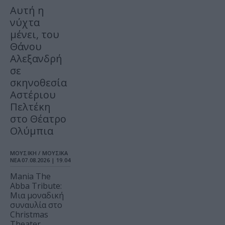
Αυτή η
νύχτα
μένει, του
Θάνου
Αλεξανδρή
σε
σκηνοθεσία
Αστέριου
Πελτέκη
στο Θέατρο
Ολύμπια
ΜΟΥΣΙΚΗ / ΜΟΥΣΙΚΑ
ΝΕΑ
07.08.2026 | 19.04
Mania The
Abba Tribute:
Μια μοναδική
συναυλία στο
Christmas
Theater