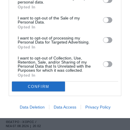
Profundis με την
ξαναδιαβάσουμε
personal data.
Κατερίνα
Opted In
Αγγελάκη – Ρουκ
I want to opt-out of the Sale of my
Personal Data.
Opted In
❮ Προηγούμενη
2
Επόμενη ❯
I want to opt-out of processing my
Personal Data for Targeted Advertising.
Opted In
I want to opt-out of Collection, Use,
Retention, Sale, and/or Sharing of my
Personal Data that Is Unrelated with the
Τελευταία
Purposes for which it was collected.
Opted In
νέα
CONFIRM
Data Deletion
Data Access
Privacy Policy
ΘΕΑΤΡΟ - ΧΟΡΟΣ /
ΝΕΑ
07.08.2026 | 20.02