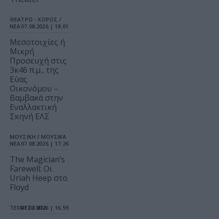
ΘΕΑΤΡΟ - ΧΟΡΟΣ /
ΝΕΑ
07.08.2026 | 18.01
Μεσοτοιχίες ή
Μικρή
Προσευχή στις
3κ46 π.μ., της
Εύας
Οικονόμου –
Βαμβακά στην
Εναλλακτική
Σκηνή ΕΛΣ
ΜΟΥΣΙΚΗ / ΜΟΥΣΙΚΑ
ΝΕΑ
07.08.2026 | 17.26
The Magician’s
Farewell: Οι
Uriah Heep στο
Floyd
ΤΕΧΝΕΣ / ΝΕΑ
07.08.2026 | 16.59