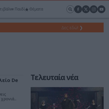
τιβάλ
Παιδί
Θέματα
Δες εδώ!
❯
Τελευταία νέα
λείο De
σεις
χρονιά...