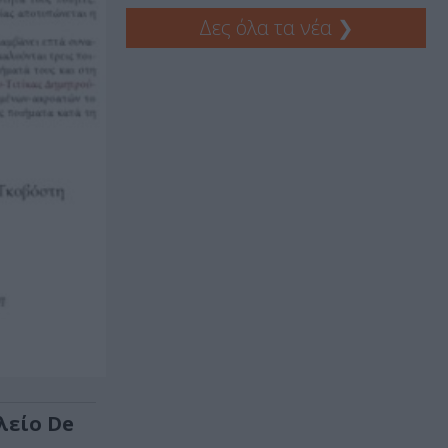
Δες όλα τα νέα
❯
λείο De