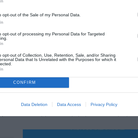
In
o opt-out of the Sale of my Personal Data.
In
to opt-out of processing my Personal Data for Targeted
ing.
In
o opt-out of Collection, Use, Retention, Sale, and/or Sharing
ersonal Data that Is Unrelated with the Purposes for which it
lected.
In
CONFIRM
ΒΙΒΛΙΟ / ΝΕΑ
ο
Η επίπεδη σφαίρα – Βασίλης Κυρι
Data Deletion
Data Access
Privacy Policy
Από τις εκδόσεις Γκοβόστη κυκλοφορεί η ποιη
συλλογή, Η επίπεδη σφαίρα του Βασίλη Κυριαζ
ο,