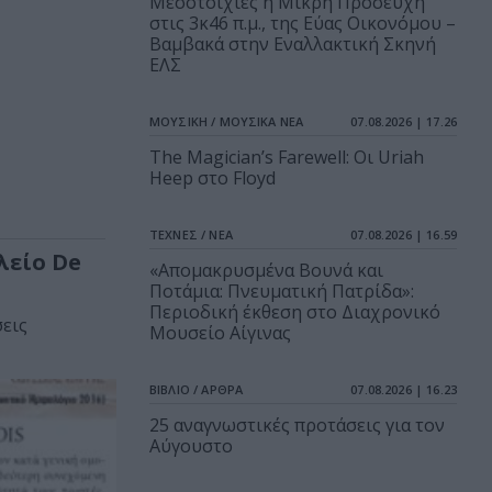
Μεσοτοιχίες ή Μικρή Προσευχή
στις 3κ46 π.μ., της Εύας Οικονόμου –
Βαμβακά στην Εναλλακτική Σκηνή
ΕΛΣ
ΜΟΥΣΙΚΗ / ΜΟΥΣΙΚΑ ΝΕΑ
07.08.2026 | 17.26
The Magician’s Farewell: Οι Uriah
Heep στο Floyd
ΤΕΧΝΕΣ / ΝΕΑ
07.08.2026 | 16.59
λείο De
«Απομακρυσμένα Βουνά και
Ποτάμια: Πνευματική Πατρίδα»:
Περιοδική έκθεση στο Διαχρονικό
σεις
Μουσείο Αίγινας
ΒΙΒΛΙΟ / ΑΡΘΡΑ
07.08.2026 | 16.23
25 αναγνωστικές προτάσεις για τον
Αύγουστο