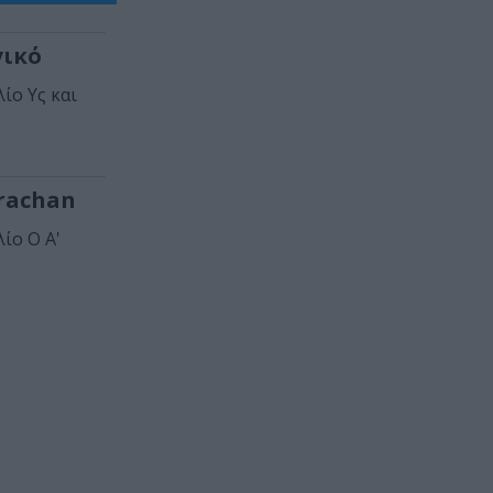
γικό
ίο Υς και
trachan
ίο Ο Α'