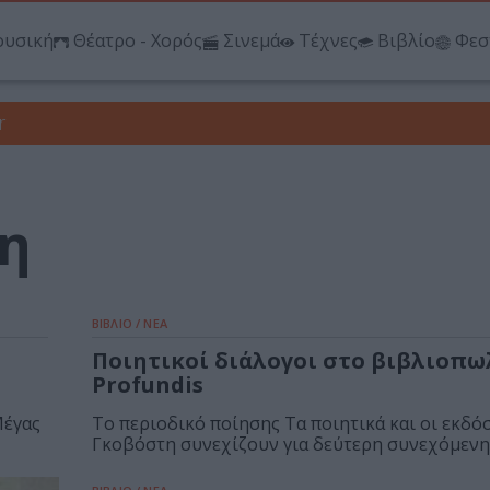
υσική
Θέατρο - Χορός
Σινεμά
Τέχνες
Βιβλίο
Φεσ
r
τη
ΒΙΒΛΙΟ / ΝΕΑ
Ποιητικοί διάλογοι στο βιβλιοπω
Profundis
Μέγας
Το περιοδικό ποίησης Τα ποιητικά και οι εκδό
Γκοβόστη συνεχίζουν για δεύτερη συνεχόμενη 