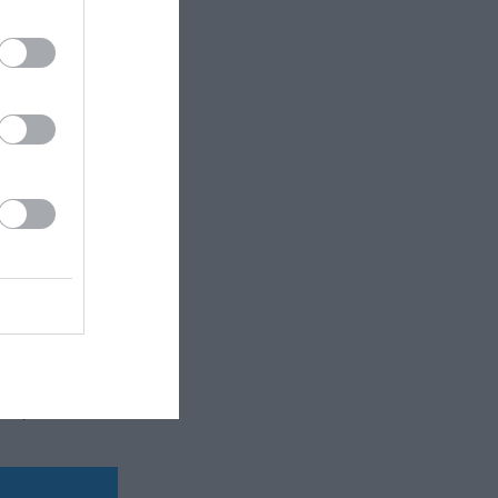
αζάκης
τική
άκη