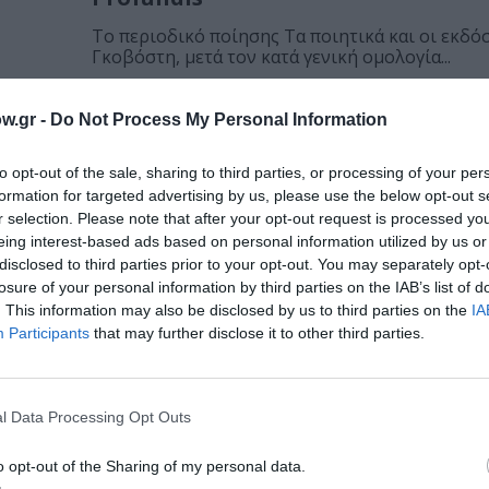
Το περιοδικό ποίησης Τα ποιητικά και οι εκδό
Γκοβόστη, μετά τον κατά γενική ομολογία...
ΒΙΒΛΙΟ / ΝΕΑ
w.gr -
Do Not Process My Personal Information
Πόλεμος και ειρήνη – Λέων Τολστ
to opt-out of the sale, sharing to third parties, or processing of your per
Από τις εκδόσεις Γκοβόστη κυκλοφορεί το βιβ
formation for targeted advertising by us, please use the below opt-out s
και ειρήνη του Λέων Τολστόη σε...
r selection. Please note that after your opt-out request is processed y
.
eing interest-based ads based on personal information utilized by us or
disclosed to third parties prior to your opt-out. You may separately opt-
losure of your personal information by third parties on the IAB’s list of
. This information may also be disclosed by us to third parties on the
IA
Participants
that may further disclose it to other third parties.
l Data Processing Opt Outs
o opt-out of the Sharing of my personal data.