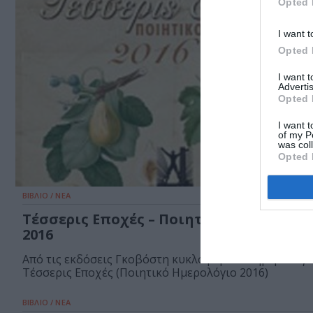
Opted 
I want t
Opted 
I want 
Advertis
Opted 
I want t
of my P
was col
Opted 
ΒΙΒΛΙΟ / ΝΕΑ
Τέσσερις Εποχές – Ποιητικό Ημερολόγι
2016
Από τις εκδόσεις Γκοβόστη κυκλοφορεί το ημερολόγι
Τέσσερις Εποχές (Ποιητικό Ημερολόγιο 2016)
ΒΙΒΛΙΟ / ΝΕΑ