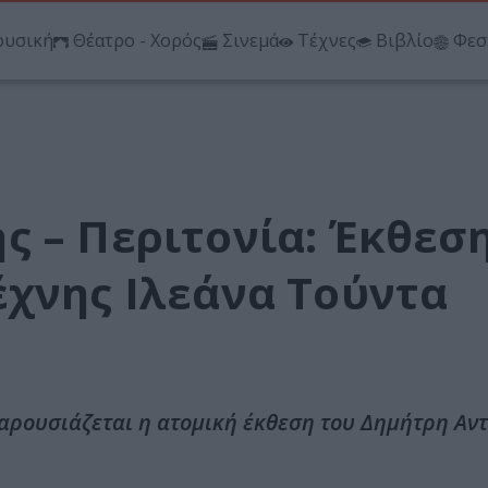
υσική
Θέατρο - Χορός
Σινεμά
Τέχνες
Βιβλίο
Φεσ
ς – Περιτονία: Έκθεσ
έχνης Ιλεάνα Τούντα
παρουσιάζεται η ατομική έκθεση του Δημήτρη Αν