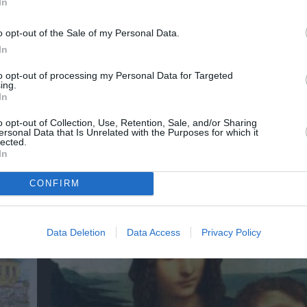
In
o opt-out of the Sale of my Personal Data.
In
to opt-out of processing my Personal Data for Targeted
ing.
In
o opt-out of Collection, Use, Retention, Sale, and/or Sharing
ersonal Data that Is Unrelated with the Purposes for which it
lected.
In
:
Απόστολος Χαντζαράς – «Κλεμμένος Πειρα
“Beauty and Blue”: Διπλή παράλληλη έκθεσ
Πάτμο
CONFIRM
Data Deletion
Data Access
Privacy Policy