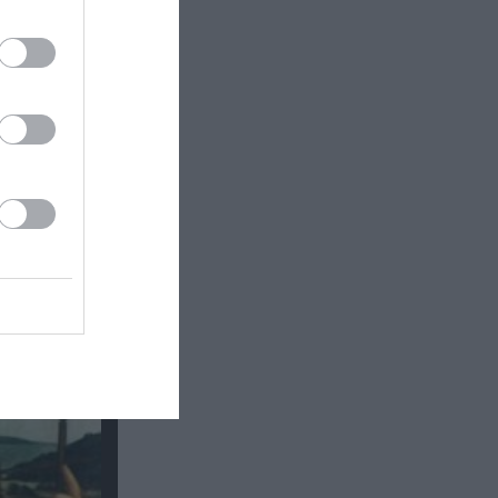
τής» &
η στην