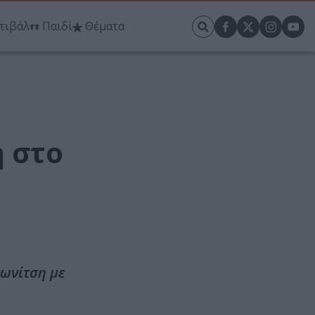
τιβάλ
Παιδί
Θέματα
η στο
τωνίτση με