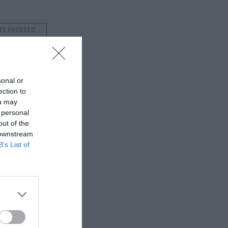
ΚΕΣ ΕΚΘΕΣΕΙΣ
sonal or
ection to
ou may
 personal
out of the
 downstream
B’s List of