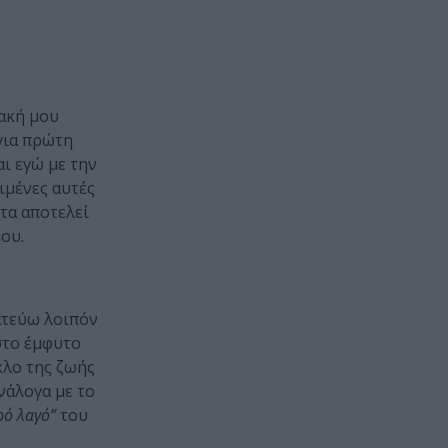
ακή μου
για πρώτη
ι εγώ με την
ιμένες αυτές
τα αποτελεί
ου.
ατεύω λοιπόν
στο έμφυτο
κλο της ζωής
νάλογα με το
ρό λαγό”
του