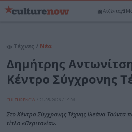
Ατζέντα
Μο
Τέχνες /
Νέα
Δημήτρης Αντωνίτση
Κέντρο Σύγχρονης Τ
CULTURENOW
/
21-05-2026
/ 19:06
Στο Κέντρο Σύγχρονης Τέχνης Ιλεάνα Τούντα 
τίτλο «Περιτονία».