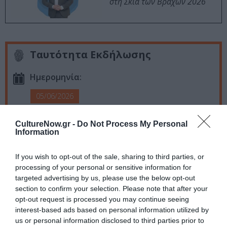
στη Σκιά των Βράχων 2026
Ταυτότητα Εκδήλωσης
Ημερομηνία:
05/06/2026
21:00
CultureNow.gr -
Do Not Process My Personal
Information
Τοποθεσία:
Μέγαρο Μουσικής Αθηνών - Αίθουσα Χρήστος
If you wish to opt-out of the sale, sharing to third parties, or
Λαμπράκης, Βασ. Σοφίας και Κόκκαλη, Αθήνα
processing of your personal or sensitive information for
targeted advertising by us, please use the below opt-out
Μέγαρο Μουσικής Αθηνών
section to confirm your selection. Please note that after your
opt-out request is processed you may continue seeing
Eισιτήρια:
interest-based ads based on personal information utilized by
us or personal information disclosed to third parties prior to