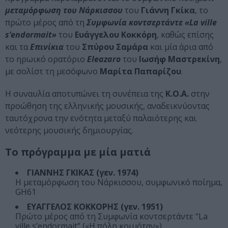
μεταμόρφωση του Νάρκισσου
του
Γιάννη Γκίκα
, το
πρώτο μέρος από τη
Συμφωνία κοντσερτάντε «La ville
s’endormait»
του
Ευάγγελου Κοκκόρη
, καθώς επίσης
και τα
Επινίκια
του
Σπύρου Σαμάρα
και μία άρια από
το ηρωικό ορατόριο
Eleazaro
του
Ιωσήφ Μαστρεκίνη
,
με σολίστ τη μεσόφωνο
Μαρίτα Παπαρίζου
.
Η συναυλία αποτυπώνει τη συνέπεια της
Κ.Ο.Α.
στην
προώθηση της ελληνικής μουσικής, αναδεικνύοντας
ταυτόχρονα την ενότητα μεταξύ παλαιότερης και
νεότερης μουσικής δημιουργίας.
Το πρόγραμμα με μία ματιά
ΓΙΑΝΝΗΣ ΓΚΙΚΑΣ (γεν. 1974)
Η μεταμόρφωση του Νάρκισσου, συμφωνικό ποίημα,
GH61
ΕΥΑΓΓΕΛΟΣ ΚΟΚΚΟΡΗΣ (γεν. 1951)
Πρώτο μέρος από τη Συμφωνία κοντσερτάντε “La
ville s’endormait” («Η πόλη κοιμόταν»)