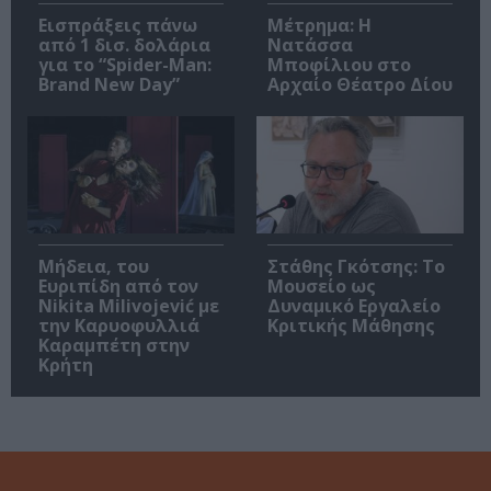
Εισπράξεις πάνω
Μέτρημα: Η
από 1 δισ. δολάρια
Νατάσσα
για το “Spider-Man:
Μποφίλιου στο
Brand New Day”
Αρχαίο Θέατρο Δίου
Μήδεια, του
Στάθης Γκότσης: Το
Ευριπίδη από τον
Μουσείο ως
Nikita Milivojević με
Δυναμικό Εργαλείο
την Καρυοφυλλιά
Κριτικής Μάθησης
Καραμπέτη στην
Κρήτη