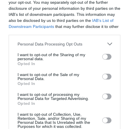
25€, 20€, 15€ και 8€ (εκπτωτικό)
your opt-out. You may separately opt-out of the further
disclosure of your personal information by third parties on the
Πληροφορίες / Κρατήσεις:
IAB’s list of downstream participants. This information may
also be disclosed by us to third parties on the
IAB’s List of
Τηλ.: 210 7282333 |
megaron.gr
|
koa.gr
Downstream Participants
that may further disclose it to other
third parties.
Ακολουθήστε το Culturenow.gr στο
Google News
και
Personal Data Processing Opt Outs
μάθετε πρώτοι όλες τις ειδήσεις
I want to opt-out of the Sharing of my
Δείτε όλα τα
τελευταία νέα
για την Τέχνη και τον
personal data.
Opted In
Πολιτισμό στο
Culturenow.gr
I want to opt-out of the Sale of my
Νέοι Διαγωνισμοί
❯
Personal Data.
Opted In
Tags
I want to opt-out of processing my
Personal Data for Targeted Advertising.
Opted In
ΚΛΑΣΙΚΗ - ΟΠΕΡΑ
ΚΡΑΤΙΚΗ ΟΡΧΗΣΤΡΑ ΑΘΗΝΩΝ
ΣΥΝΑΥΛΙΕΣ 2026
I want to opt-out of Collection, Use,
Retention, Sale, and/or Sharing of my
Personal Data that Is Unrelated with the
Purposes for which it was collected.