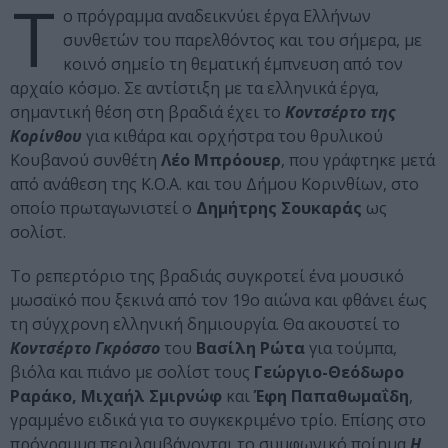
Τ
ο πρόγραμμα αναδεικνύει έργα Ελλήνων
συνθετών του παρελθόντος και του σήμερα, με
κοινό σημείο τη θεματική έμπνευση από τον
αρχαίο κόσμο. Σε αντίστιξη με τα ελληνικά έργα,
σημαντική θέση στη βραδιά έχει το
Κοντσέρτο της
Κορίνθου
για κιθάρα και ορχήστρα του θρυλικού
Κουβανού συνθέτη
Λέο Μπρόουερ
, που γράφτηκε μετά
από ανάθεση της Κ.Ο.Α. και του Δήμου Κορινθίων, στο
οποίο πρωταγωνιστεί ο
Δημήτρης Σουκαράς
ως
σολίστ.
Το ρεπερτόριο της βραδιάς συγκροτεί ένα μουσικό
μωσαϊκό που ξεκινά από τον 19ο αιώνα και φθάνει έως
τη σύγχρονη ελληνική δημιουργία. Θα ακουστεί το
Κοντσέρτο Γκρόσσο
του
Βασίλη Ρώτα
για τούμπα,
βιόλα και πιάνο με σολίστ τους
Γεώργιο-Θεόδωρο
Ραράκο, Μιχαήλ Σμιρνώφ
και
Έφη Παπαθωμαΐδη
,
γραμμένο ειδικά για το συγκεκριμένο τρίο. Επίσης στο
πρόγραμμα περιλαμβάνονται το συμφωνικό ποίημα
Η