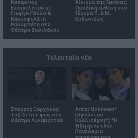
Κατερίνας
Αίνιγμα της Εικόνας:
Ευαγγελάτου με
Ομαδική έκθεση στο
Γιώργο Γάλλο &
Ίδρυμα Π. & Μ.
Καρυοφυλλιά
Κυδωνιέως
Καραμπέτη στο
Θέατρο Βασιλάκου
Τελευταία νέα
Σταύρος Ξαρχάκος:
Artist Unknown*
Ταξίδι στο φως στο
[Αγνώστου
Θέατρο Λυκαβηττού
Καλλιτέχνη*] *Η
Ήβη ήταν εδώ:
Παγκόσμια
πρεμιέρα στο