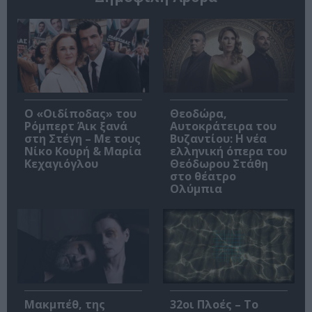
O «Οιδίποδας» του
Θεοδώρα,
Ρόμπερτ Άικ ξανά
Αυτοκράτειρα του
στη Στέγη – Με τους
Βυζαντίου: Η νέα
Νίκο Κουρή & Μαρία
ελληνική όπερα του
Κεχαγιόγλου
Θεόδωρου Στάθη
στο θέατρο
Ολύμπια
Μακμπέθ, της
32οι Πλοές – Το