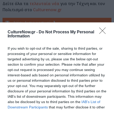
Δείτε όλα τα
τελευταία νέα
για την Τέχνη και τον
Πολιτισμό στο
Culturenow.gr
Νέοι Διαγωνισμοί
❯
CultureNow.gr -
Do Not Process My Personal
Tags
Information
ΕΚΔΟΣΕΙΣ ΚΡΙΤΙΚΗ
If you wish to opt-out of the sale, sharing to third parties, or
processing of your personal or sensitive information for
Newsletter
targeted advertising by us, please use the below opt-out
section to confirm your selection. Please note that after your
Κάθε βδομάδα στο e-mail σας τα τελευταία νέα για
opt-out request is processed you may continue seeing
την Τέχνη και τον Πολιτισμό!
interest-based ads based on personal information utilized by
us or personal information disclosed to third parties prior to
your opt-out. You may separately opt-out of the further
disclosure of your personal information by third parties on the
IAB’s list of downstream participants. This information may
also be disclosed by us to third parties on the
IAB’s List of
Ακολουθήστε το Culturenow.gr
Downstream Participants
that may further disclose it to other
third parties.