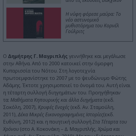
από τις εκδόσεις Βακχικόν
Η νύφη φόρεσε μαύρα: Το
νέο αστυνομικό
μυθιστόρημα του Κορνέλ
Γούλριτς
Ο
Δημήτρης Γ. Μαγριπλής
γεννήθηκε και μεγάλωσε
στην Αθήνα. Από το 2000 κατοικεί στην όμορφη
Κυπαρισσία του Νότου. Στη λογοτεχνία
πρωτοεμφανίστηκε το 2007 με το ψευδώνυμο Φώτης
Αδάμης. Έκτοτε χρησιμοποιεί το όνομά του. Αυτή είναι
η τέταρτη συλλογή διηγημάτων του. Προηγήθηκαν
τα:
Μαθήματα Κηπουρικής και άλλα διηγήματα
(εκδ.
Σοκόλη, 2007),
Κρυφές Ενοχές
(εκδ. Αν. Σταμούλη,
2011),
Δέκα Μικρές Εικονογραφημένες Ιστορίες
(εκδ.
Ευθύνη, 2012) και η ποιητική συλλογή
Στα Τέταρτα του
Χρόνου
(στο Α. Κοκονάκη – ∆. Μαγριπλής,
Χρώµα και