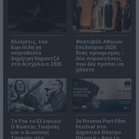
Άλκηστις, του
Φεστιβάλ Αθηνών
Ευριπίδη σε
Επιδαύρου 2026:
σκηνοθεσία
Ένας προορισμός –
Δημήτρη Καραντζά
δύο παραστάσεις
στα Αισχύλεια 2026
που δεν πρέπει να
χάσετε
Το Ροκ το Ελληνικό:
3o Piraeus Port Film
Ο Κώστας Τουρνάς
Festival στο
και ο Διονύσης
Δημοτικό Θέατρο
Τσακνής στο
Πειραιά – Από τη