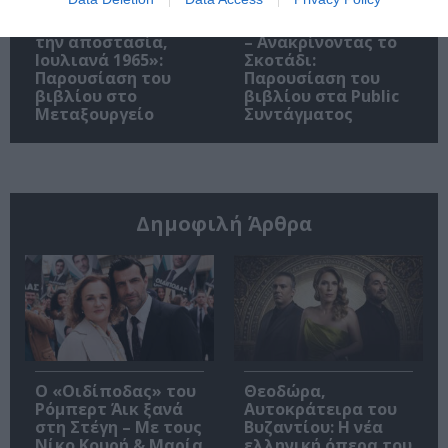
«Παρεμποδίζοντας
Σπύρος Κακατσάκης
την αποστασία,
– Ανακρίνοντας το
Ιουλιανά 1965»:
Σκοτάδι:
Παρουσίαση του
Παρουσίαση του
βιβλίου στο
βιβλίου στα Public
Μεταξουργείο
Συντάγματος
Δημοφιλή Άρθρα
O «Οιδίποδας» του
Θεοδώρα,
Ρόμπερτ Άικ ξανά
Αυτοκράτειρα του
στη Στέγη – Με τους
Βυζαντίου: Η νέα
Νίκο Κουρή & Μαρία
ελληνική όπερα του