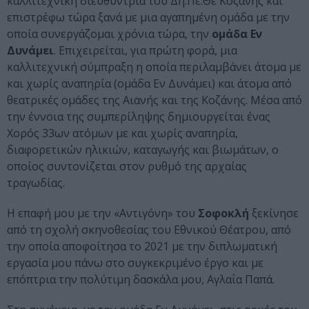
καλλιτεχνική διευθύντρια του Δη.Πε.Θε Κοζάνης και
επιστρέφω τώρα ξανά με μια αγαπημένη ομάδα με την
οποία συνεργάζομαι χρόνια τώρα, την
ομάδα Εν
Δυνάμει
. Επιχειρείται, για πρώτη φορά, μια
καλλιτεχνική σύμπραξη η οποία περιλαμβάνει άτομα με
και χωρίς αναπηρία (ομάδα Εν Δυνάμει) και άτομα από
θεατρικές ομάδες της Αιανής και της Κοζάνης. Μέσα από
την έννοια της συμπερίληψης δημιουργείται ένας
Χορός 33ων ατόμων με και χωρίς αναπηρία,
διαφορετικών ηλικιών, καταγωγής και βιωμάτων, ο
οποίος συντονίζεται στον ρυθμό της αρχαίας
τραγωδίας.
Η επαφή μου με την «Αντιγόνη» του
Σοφοκλή
ξεκίνησε
από τη σχολή σκηνοθεσίας του Εθνικού Θέατρου, από
την οποία αποφοίτησα το 2021 με την διπλωματική
εργασία μου πάνω στο συγκεκριμένο έργο και με
επόπτρια την πολύτιμη δασκάλα μου, Αγλαΐα Παπά.