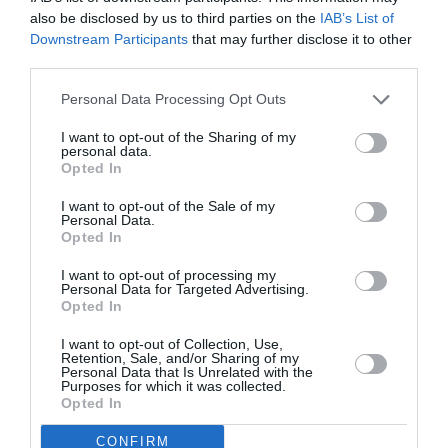
μάθετε πρώτοι όλες τις ειδήσεις
also be disclosed by us to third parties on the
IAB’s List of
Downstream Participants
that may further disclose it to other
Δείτε όλα τα
τελευταία νέα
για την Τέχνη και τον
third parties.
Πολιτισμό στο
Culturenow.gr
Personal Data Processing Opt Outs
Νέοι Διαγωνισμοί
❯
I want to opt-out of the Sharing of my
personal data.
Opted In
Tags
I want to opt-out of the Sale of my
Personal Data.
ΔΡΑΜΑ - ΚΟΙΝΩΝΙΚΟ - ΣΥΓΧΡΟΝΟ
Opted In
ΘΕΑΤΡΙΚΕΣ ΠΑΡΑΣΤΑΣΕΙΣ 2023 - 2024
ΣΟΦΟΚΛΗΣ
I want to opt-out of processing my
Personal Data for Targeted Advertising.
ΥΠΟΥΡΓΕΙΟ ΠΟΛΙΤΙΣΜΟΥ
Opted In
I want to opt-out of Collection, Use,
Newsletter
Retention, Sale, and/or Sharing of my
Personal Data that Is Unrelated with the
Κάθε βδομάδα στο e-mail σας τα τελευταία νέα για
Purposes for which it was collected.
την Τέχνη και τον Πολιτισμό!
Opted In
CONFIRM