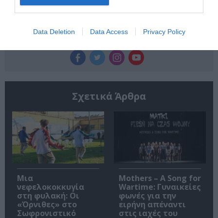
Data Deletion
Data Access
Privacy Policy
Ακολουθήστε το Culturenow.gr
Σχετικά Άρθρα
Μια
Mothers – A Song for
νεφελοκοκκυγία
Wartime: Γυναικείες
στη φυλακή: Οι
φωνές για την
«Όρνιθες» στο
ειρήνη απέναντι
Σωφρονιστικό
στις ιαχές του