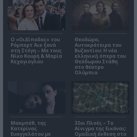
O «Οιδίποδας» του
Θεοδώρα,
Ρόμπερτ Άικ ξανά
Αυτοκράτειρα του
στη Στέγη – Με τους
Βυζαντίου: Η νέα
Νίκο Κουρή & Μαρία
ελληνική όπερα του
Κεχαγιόγλου
Θεόδωρου Στάθη
στο θέατρο
Ολύμπια
Μακμπέθ, της
32οι Πλοές – Το
Κατερίνας
Αίνιγμα της Εικόνας:
Ευαγγελάτου με
Ομαδική έκθεση στο