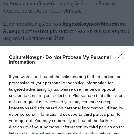
Εν Δυνάμει αποδεικνύει συνεχώς ότι το αδύνατο
γίνεται, αρκεί να το προσπαθήσεις.
Στον προαύλιο χώρο του
Αρχαιολογικού Μουσείου
Αιανής
συντελείται μία έκτακτη γενική συνέλευση που
μας καλεί να πάρουμε θέση.
Η παράσταση «Σχέδιο Αντιγόνη», σε σκηνοθεσία
Σοφίας
CultureNow.gr -
Do Not Process My Personal
Αντωνίου
, θα παρουσιαστεί για δύο μοναδικές παραστάσεις
Information
στο Αρχαιολογικό Μουσείο Αιανής Κοζάνης, στις 9 και 10
Αυγούστου, στις 21.00, στο πλαίσιο του προγράμματος 2024
If you wish to opt-out of the sale, sharing to third parties, or
του θεσμού του Υπουργείου Πολιτισμού «Όλη η Ελλάδα ένας
processing of your personal or sensitive information for
πολιτισμός». Η εκδήλωση προσφέρεται δωρεάν για το κοινό.
targeted advertising by us, please use the below opt-out
section to confirm your selection. Please note that after your
Διαβάστε επίσης:
opt-out request is processed you may continue seeing
interest-based ads based on personal information utilized by
Σχέδιο Αντιγόνη, από την Ομάδα Εν Δυνάμει στο
us or personal information disclosed to third parties prior to
Αρχαιολογικό Μουσείο Αιανής
your opt-out. You may separately opt-out of the further
disclosure of your personal information by third parties on the
Ακολουθήστε το Culturenow.gr στο
Google News
και
IAB’s list of downstream participants. This information may