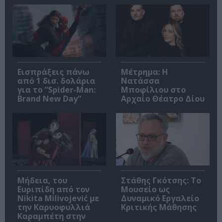
Εισπράξεις πάνω
Μέτρημα: Η
από 1 δισ. δολάρια
Νατάσσα
για το “Spider-Man:
Μποφίλιου στο
Brand New Day”
Αρχαίο Θέατρο Δίου
Μήδεια, του
Στάθης Γκότσης: Το
Ευριπίδη από τον
Μουσείο ως
Nikita Milivojević με
Δυναμικό Εργαλείο
την Καρυοφυλλιά
Κριτικής Μάθησης
Καραμπέτη στην