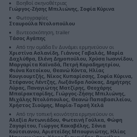
Βοηθοί σκηνοθέτριας
Γιώργος-Ζήσης Μπιλιώνης, Σοφία Κύρινα
Φωτογραφίες
Σταυρούλα Ντολοπούλου
Βιντεοσκόπηση, trailer
Τάσος Αγάπης
Από την ομάδα Εν Δυνάμει ερμηνεύουν οι
Χριστίνα Ασλανίδη, Γιάννος Γαβαλάς, Μαρία
Δαχλύθρα, Ελένη Δημοπούλου, Χρύσα Ιωαννίδου,
Μαργαρίτα Καϊναδά, Πετρή Καραδημητρίου,
Φιόνα Κατοίκου, Θεανώ Κόντα, Ηλίας
Κουγιουμτζής, Νίκος Κυπαρίσσης, Σοφία Κύρινα,
Στέφανος Λέντζης, Λωξάνδρα Λούκας, Δημήτρης
Λύρας, Παναγιώτης Ματζίρης, Θεοχάρης
Μπαϊρακταρίδης, Γιώργος-Ζήσης Μπιλιώνης,
Μιχάλης Ντολόπουλος, Θεανώ Παπαβασιλείου,
Χρήστος Σιούμης, Μαρία-Ταρσή Χελά
Από την τοπική κοινότητα ερμηνεύουν οι
Αλεξία Αντωνιάδου, Φωτεινή Γούλκα, Φώφη
Ζαγορίτου, Γιώργος Κακαβέλης, Σόνια
Κούτσιανου, Αριστείδης Μπουρνιώτης, Ηλίας