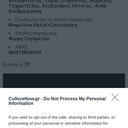
Μπουρνιώτης, Χάρης Σισμανίδης, Βαγγέλης
Ταχματζίδης, Αλέξανδρος Χάτσιος , Ανθή
Χονδρογιάννη
Οργάνωση και εκτέλεση παραγωγής
Μαριλένα Καλαϊτζαντωνάκη
Βοηθός παραγωγής
Φώφη Ζαγορίτου
ΑΜΚΕ
MASTERSKAYA
Διάρκεια:
75′
CultureNow.gr -
Do Not Process My Personal
Information
If you wish to opt-out of the sale, sharing to third parties, or
processing of your personal or sensitive information for