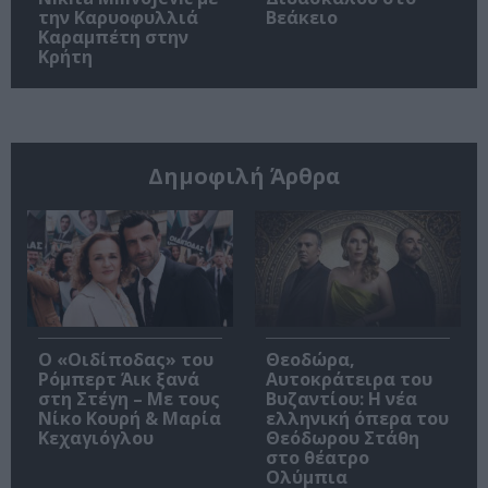
την Καρυοφυλλιά
Βεάκειο
Καραμπέτη στην
Κρήτη
Δημοφιλή Άρθρα
O «Οιδίποδας» του
Θεοδώρα,
Ρόμπερτ Άικ ξανά
Αυτοκράτειρα του
στη Στέγη – Με τους
Βυζαντίου: Η νέα
Νίκο Κουρή & Μαρία
ελληνική όπερα του
Κεχαγιόγλου
Θεόδωρου Στάθη
στο θέατρο
Ολύμπια