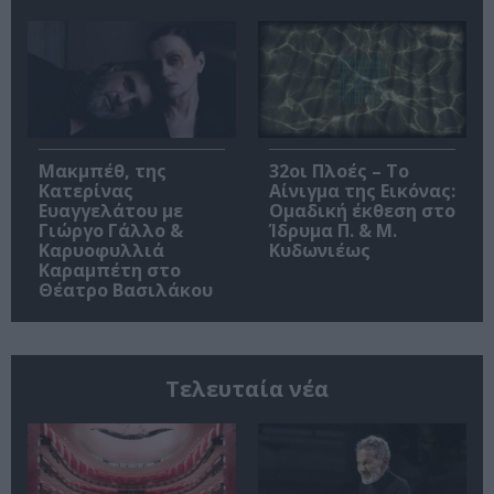
Μακμπέθ, της
32οι Πλοές – Το
Κατερίνας
Αίνιγμα της Εικόνας:
Ευαγγελάτου με
Ομαδική έκθεση στο
Γιώργο Γάλλο &
Ίδρυμα Π. & Μ.
Καρυοφυλλιά
Κυδωνιέως
Καραμπέτη στο
Θέατρο Βασιλάκου
Τελευταία νέα