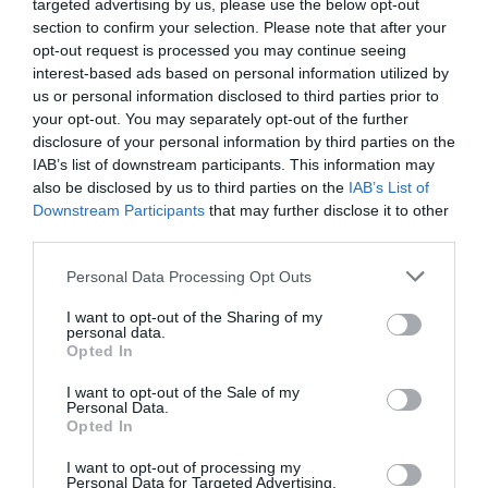
targeted advertising by us, please use the below opt-out
section to confirm your selection. Please note that after your
opt-out request is processed you may continue seeing
interest-based ads based on personal information utilized by
Διαβάστε επίσης:
us or personal information disclosed to third parties prior to
your opt-out. You may separately opt-out of the further
Όλη η Ελλάδα ένας Πολιτισμός 2024: Το πρόγραμμα των
disclosure of your personal information by third parties on the
θεατρικών παραστάσεων
IAB’s list of downstream participants. This information may
Όλη η Ελλάδα ένας Πολιτισμός 2024: Το πλούσιο φετινό
also be disclosed by us to third parties on the
IAB’s List of
πρόγραμμα
Downstream Participants
that may further disclose it to other
third parties.
Ταυτότητα Εκδήλωσης
Personal Data Processing Opt Outs
Ημερομηνία:
I want to opt-out of the Sharing of my
personal data.
Opted In
09/08/2024
10/08/2024
Από:
Εως:
21:00
I want to opt-out of the Sale of my
Personal Data.
Opted In
Τοποθεσία:
I want to opt-out of processing my
Αρχαιολογικό Μουσείο Αιανής, Κοζάνη
Personal Data for Targeted Advertising.