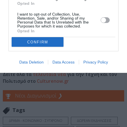
Opted In
Eισιτήρια:
I want to opt-out of Collection, Use,
Δωρεάν. H προκράτηση θέσης είναι υποχρεωτική.
Retention, Sale, and/or Sharing of my
Personal Data that Is Unrelated with the
Purposes for which it was collected.
Πληροφορίες / Κρατήσεις:
Opted In
allofgreeceoneculture.gr
CONFIRM
Ακολουθήστε το Culturenow.gr στο
Google News
και
μάθετε πρώτοι όλες τις ειδήσεις
Data Deletion
Data Access
Privacy Policy
Δείτε όλα τα
τελευταία νέα
για την Τέχνη και τον
Πολιτισμό στο
Culturenow.gr
Νέοι Διαγωνισμοί
❯
Tags
ΔΡΑΜΑ - ΚΟΙΝΩΝΙΚΟ - ΣΥΓΧΡΟΝΟ
ΔΩΡΕΑΝ ΕΚΔΗΛΩΣΕΙΣ