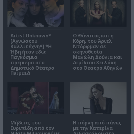
Artist Unknown*
Ο Θάνατος και η
[Αγνώστου
Κόρη, του Άριελ
Καλλιτέχνη*] *Η
Ντόρφμαν σε
Ήβη ήταν εδώ:
σκηνοθεσία
Παγκόσμια
Μανώλη Δούνια και
πρεμιέρα στο
Αιμίλιου Χειλάκη
Δημοτικό Θέατρο
στο Θέατρο Αθηνών
Πειραιά
Μήδεια, του
Η πόρνη από πάνω,
Ευριπίδη από τον
με την Κατερίνα
Nikita Milivojević με
Διδασκάλου στο