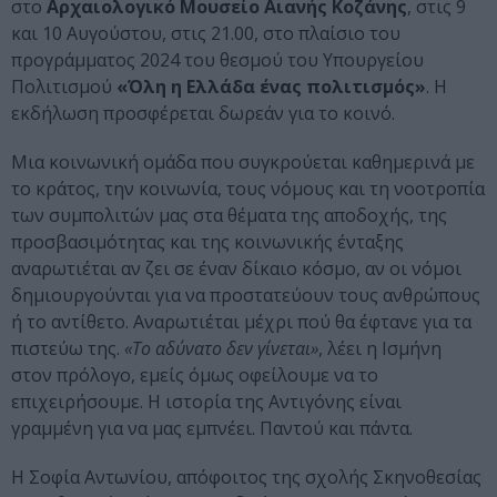
στο
Αρχαιολογικό Μουσείο Αιανής Κοζάνης
, στις 9
και 10 Αυγούστου, στις 21.00, στο πλαίσιο του
προγράμματος 2024 του θεσμού του Υπουργείου
Πολιτισμού
«Όλη η Ελλάδα ένας πολιτισμός»
. Η
εκδήλωση προσφέρεται δωρεάν για το κοινό.
Μια κοινωνική ομάδα που συγκρούεται καθημερινά με
το κράτος, την κοινωνία, τους νόμους και τη νοοτροπία
των συμπολιτών μας στα θέματα της αποδοχής, της
προσβασιμότητας και της κοινωνικής ένταξης
αναρωτιέται αν ζει σε έναν δίκαιο κόσμο, αν οι νόμοι
δημιουργούνται για να προστατεύουν τους ανθρώπους
ή το αντίθετο. Αναρωτιέται μέχρι πού θα έφτανε για τα
πιστεύω της.
«Το αδύνατο δεν γίνεται»
, λέει η Ισμήνη
στον πρόλογο, εμείς όμως οφείλουμε να το
επιχειρήσουμε. Η ιστορία της Αντιγόνης είναι
γραμμένη για να μας εμπνέει. Παντού και πάντα.
Η Σοφία Αντωνίου, απόφοιτος της σχολής Σκηνοθεσίας