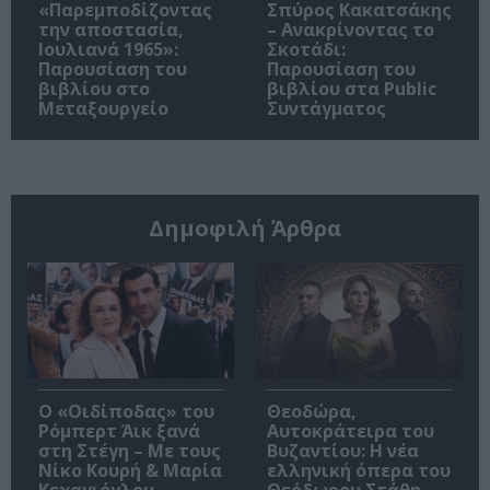
«Παρεμποδίζοντας
Σπύρος Κακατσάκης
την αποστασία,
– Ανακρίνοντας το
Ιουλιανά 1965»:
Σκοτάδι:
Παρουσίαση του
Παρουσίαση του
βιβλίου στο
βιβλίου στα Public
Μεταξουργείο
Συντάγματος
Δημοφιλή Άρθρα
O «Οιδίποδας» του
Θεοδώρα,
Ρόμπερτ Άικ ξανά
Αυτοκράτειρα του
στη Στέγη – Με τους
Βυζαντίου: Η νέα
Νίκο Κουρή & Μαρία
ελληνική όπερα του