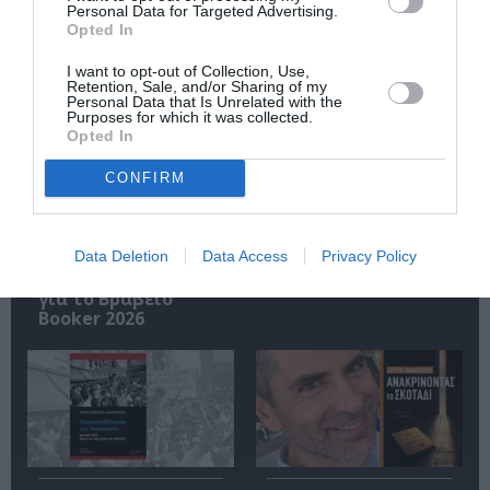
Personal Data for Targeted Advertising.
Opted In
Σχετικά Άρθρα
I want to opt-out of Collection, Use,
Retention, Sale, and/or Sharing of my
Personal Data that Is Unrelated with the
Purposes for which it was collected.
Opted In
CONFIRM
Data Deletion
Data Access
Privacy Policy
Η μακρά λίστα με
Έκθεση Βιβλίου
τις υποψηφιότητες
2026 στο Ναύπλιο
για το Βραβείο
Booker 2026