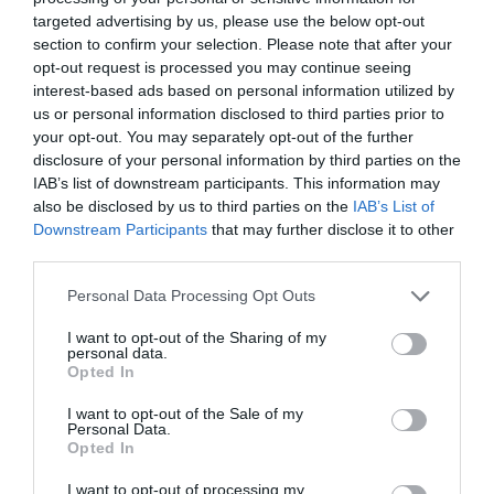
targeted advertising by us, please use the below opt-out
Πολιτισμό στο
Culturenow.gr
section to confirm your selection. Please note that after your
opt-out request is processed you may continue seeing
Νέοι Διαγωνισμοί
❯
interest-based ads based on personal information utilized by
us or personal information disclosed to third parties prior to
Tags
your opt-out. You may separately opt-out of the further
disclosure of your personal information by third parties on the
ΔΩΡΕΑΝ ΕΚΔΗΛΩΣΕΙΣ
ΠΟΙΗΣΗ
ΤΑΣΟΣ ΛΕΙΒΑΔΙΤΗΣ
IAB’s list of downstream participants. This information may
also be disclosed by us to third parties on the
IAB’s List of
Downstream Participants
that may further disclose it to other
Newsletter
third parties.
Κάθε βδομάδα στο e-mail σας τα τελευταία νέα για
Personal Data Processing Opt Outs
την Τέχνη και τον Πολιτισμό!
I want to opt-out of the Sharing of my
personal data.
Opted In
I want to opt-out of the Sale of my
Personal Data.
Ακολουθήστε το Culturenow.gr
Opted In
I want to opt-out of processing my