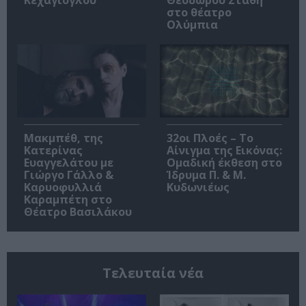
Κεχαγιόγλου
Θεόδωρου Στάθη
στο θέατρο
Ολύμπια
Μακμπέθ, της
32οι Πλοές – Το
Κατερίνας
Αίνιγμα της Εικόνας:
Ευαγγελάτου με
Ομαδική έκθεση στο
Γιώργο Γάλλο &
Ίδρυμα Π. & Μ.
Καρυοφυλλιά
Κυδωνιέως
Καραμπέτη στο
Θέατρο Βασιλάκου
Τελευταία νέα