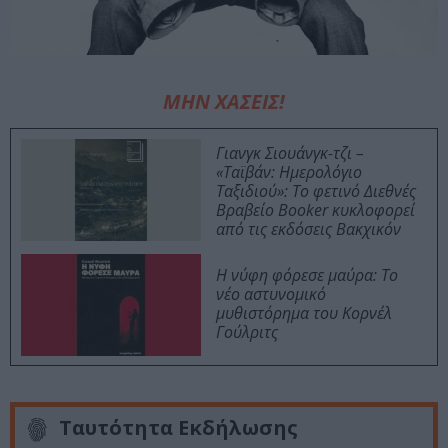
ΜΗΝ ΧΑΣΕΙΣ!
Γιανγκ Σιουάνγκ-τζι –
«Ταϊβάν: Ημερολόγιο
Ταξιδιού»: Το φετινό Διεθνές
Βραβείο Booker κυκλοφορεί
από τις εκδόσεις Βακχικόν
Η νύφη φόρεσε μαύρα: Το
νέο αστυνομικό
μυθιστόρημα του Κορνέλ
Γούλριτς
Ταυτότητα Εκδήλωσης