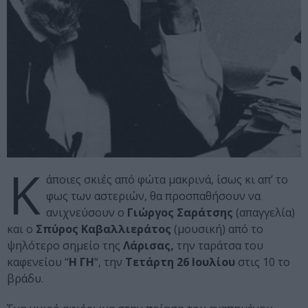
Κ
άποιες σκιές από φώτα μακρινά, ίσως κι απ’ το
φως των αστεριών, θα προσπαθήσουν να
ανιχνεύσουν ο
Γιώργος Σαράτσης
(απαγγελία)
και ο
Σπύρος Καβαλλιεράτος
(μουσική) από το
ψηλότερο σημείο της
Λάρισας,
την ταράτσα του
καφενείου “
Η ΓΗ
“, την
Τετάρτη 26 Ιουλίου
στις 10 το
βράδυ.