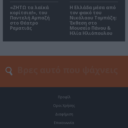
«ΖΗΤΩ τα λαϊκά
Η Ελλάδα μέσα από
κορίτσια!», του
τον φακό του
Παντελή Αμπαζή
Νικόλαου Τομπάζη:
στο Θέατρο
Έκθεση στο
Ρεματιάς
Μουσείο Πάνου &
Ηλία Ηλιόπουλου
Προφίλ
Οροι Χρήσης
Διαφήμιση
Επικοινωνία