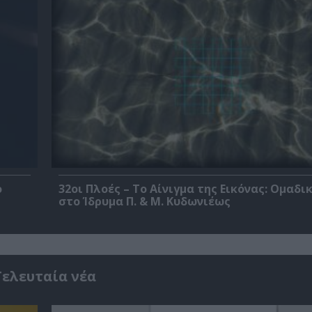
ο
32οι Πλοές – Το Αίνιγμα της Εικόνας: Ομαδι
στο Ίδρυμα Π. & Μ. Κυδωνιέως
Τελευταία νέα