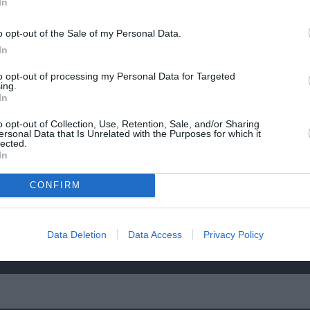
In
 την
Αρχαιολογικό Μουσείο Θεσσαλονίκης: Στο 
Αυγουστιάτικης Πανσελήνου
o opt-out of the Sale of my Personal Data.
In
to opt-out of processing my Personal Data for Targeted
ing.
In
o opt-out of Collection, Use, Retention, Sale, and/or Sharing
ersonal Data that Is Unrelated with the Purposes for which it
lected.
In
CONFIRM
Data Deletion
Data Access
Privacy Policy
Η Σιγκαπούρη απαγορεύει την είσοδο σε δύ
ετών
των Massive Attack