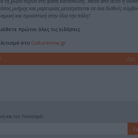
για τη χώρα περνά στη φάση κατασκευής. Μέσα από αυτό η Θεσσ
 τόπος μνήμης και μαρτυρίας μετατρέπεται σε ένα διεθνές σύμβο
υναμική και προοπτική στην ίδια την πόλη”.
μάθετε πρώτοι όλες τις ειδήσεις
ολιτισμό στο
Culturenow.gr
r
Δες
νη και τον Πολιτισμό!