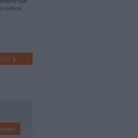
αλονίκη τιμά
λο ενάντια
 εδώ!
❯