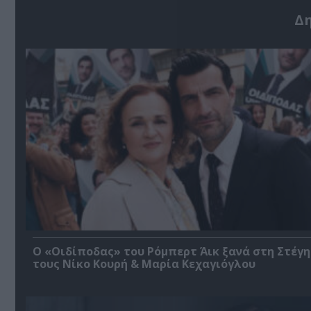
Δ
O «Οιδίποδας» του Ρόμπερτ Άικ ξανά στη Στέγη
τους Νίκο Κουρή & Μαρία Κεχαγιόγλου