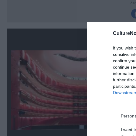
Ακο
CultureNo
Σ
If you wish 
sensitive in
confirm you
continue se
information 
further disc
participants
Downstream 
Persona
I want t