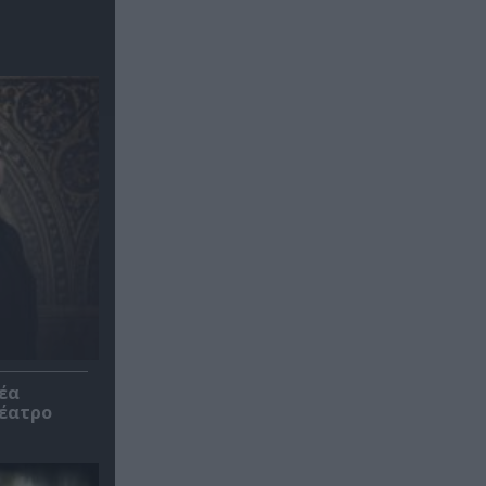
έα
θέατρο