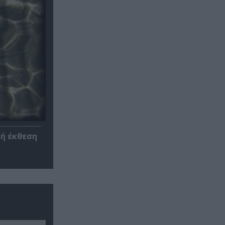
κή έκθεση