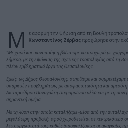
Μ
ε αφορμή την ψήφιση από τη Βουλή τροπολο
Κωνσταντίνος Ζέρβας
προχώρησε στην ακ
“Με χαρά και ικανοποίηση βλέπουμε να προχωρά με γρήγορ
Σήμερα, με την ψήφιση της σχετικής τροπολογίας από τη Βου
πλέον εμβληματικά έργα της Θεσσαλονίκης.
Εμείς, ως Δήμος Θεσσαλονίκης, στηρίξαμε και συμμετείχαμε 
υπαρκτών προβλημάτων, με αποφασιστικότητα και αμεσότητα
Αντιπροέδρου Παναγιώτη Πικραμμένου αλλά και με τη συνε
σημαντική ημέρα.
Με τη λύση στην οποία καταλήξαμε -μέσα από την ανταλλα
μεγαλύτερη προβολή, αφού χωροθετείται σε κεντρικότερο ση
λειτουργικότητά του, καθώς διασφαλίζονται οι αναγκαίες π