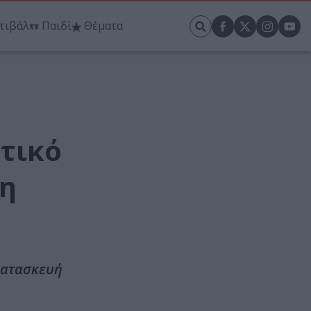
τιβάλ
Παιδί
Θέματα
τικό
κη
 κατασκευή