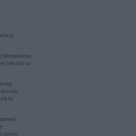
ονίκης
τη Θεσσαλονίκη.
υή ενός από τα
ίλυσης
μένα του
υτή τη
 αποκτά
η
ου χώρου