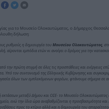
γίας για το Μουσείο Ολοκαυτώματος, ο Δήμαρχος Θεσσαλ
όλουθη δήλωση:
ους ρυθμούς η δημιουργία του
Μουσείου Ολοκαυτώματος
, σ
λή, αίρονται εμπόδια ετών κι ανοίγει ο δρόμος για την κατασκε
από την πρώτη στιγμή σε όλες τις προσπάθειες και ενέργειες επ
. Υπό τον συντονισμό της Ελληνικής Κυβέρνησης και συγκεκρι
ργασία όλων των εμπλεκόμενων φορέων, φτάνουμε σήμερα σε α
γή εκτάσεων μεταξύ Δήμου και ΟΣΕ- το Μουσείο Ολοκαυτώματος
μείο, ενώ την ίδια ώρα αναβαθμίζονται η προσβασιμότητα και 
ροσβάσεις προς το κτίριο αλλά και η δημιουργία του απαραίτητ