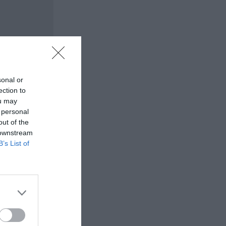
sonal or
ection to
ou may
 personal
out of the
 downstream
B’s List of