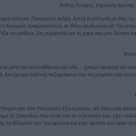
Ρόδης Ρούφος,
Σημείωση πρώτης 
ινούρια νεότητα. Πυκνωμένη σκέψη, λεπτή διατύπωση με όλες τις
 τη λεγόμενη πραγματικότητα, αν θέλει να γλιτώσει απ’ την επα
«Ρίζα του μύθου». Σας ευχαριστώ για τη χαρά που μου δώσατε και
Νίκο
α τα μετά την απελευθέρωση και εδώ … έχουμε αφηγητή του γεγ
ορφή. Δεν έχουμε πολλούς πεζογράφους που να μπορούν σαν αυτό
. Yπηρέτησε στο Υπουργείο Eξωτερικών, απ’ όπου και απολ
ρημα
Oι Γραικύλοι
, που είναι και το τελευταίο του, έχει εκδ
ης τα
Eλληνικά
του Ξενοφώντα και έχει αφήσει ένα αρκετά 