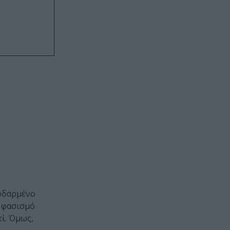
μοδαρμένο
ν φασισμό
εί. Όμως,