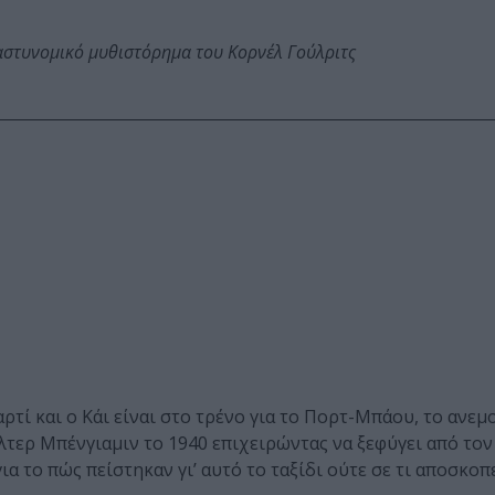
αστυνομικό μυθιστόρημα του Κορνέλ Γούλριτς
αρτί και ο Κάι είναι στο τρένο για το Πορτ-Μπάου, το ανε
τερ Μπένγιαμιν το 1940 επιχειρώντας να ξεφύγει από το
για το πώς πείστηκαν γι’ αυτό το ταξίδι ούτε σε τι αποσκοπ