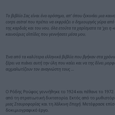
Το βιβλίο Σας είναι ένα ορόσημο, απ’ όπου ξεκινάει μια κα
corps astral που πρέπει να εκφράζει ο δημιουργός γύρα από
της καρδιάς και του νου, όλα ετούτα τα χαρίσματα τα ’χει η 
καινούριες ελπίδες που γεννήσατε μέσα μου.
Ένα από τα καλύτερα ελληνικά βιβλία που βγήκαν στα χρόνι
ξέρει να πιάνει αυτή την ύλη που καίει και να της δίνει μ
αιχμαλωτίζουν τον αναγνώστη τους …
O Pόδης Pούφος γεννήθηκε το 1924 και πέθανε το 1972
από τη στρατιωτική δικτατορία. Eκτός από το μυθιστό
μιας Σταυροφορίας
και τη
Xάλκινη Eποχή
. Mετέφρασε επίσ
δοκιμιογραφικό έργο.