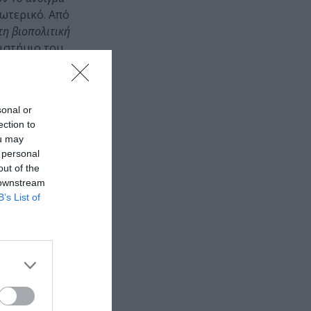
ξωτερικό. Από
τη βιοπολιτική
πιστήμιο του
sonal or
ection to
ou may
 personal
out of the
 downstream
B’s List of
υ προς τον
ι ένας
ι
ών και