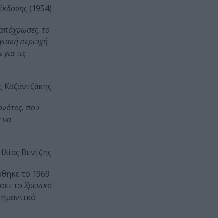
έκδοσης
(1954)
 απόχρωσες, το
ρχιακή περιοχή
 για τις
ς Καζαντζάκης
ονότος, που
ν να
Ηλίας Βενέζης
ύθηκε το 1969
ώσει το
Xρονικό
σημαντικό