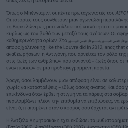
όπως λένε, η ιστορία θα δείξει.
Όπως ο Μπένγιαμιν, οι πέντε πρωταγωνιστές του
ΑΕΡΟ
Οι ιστορίες τους συνθέτουν μιαν αγωνιώδη περιπλάνηση
τη Βαρκελώνη ως μια εναλλακτική κοινότητα στο μαγι
κυρίως ως τον βυθό των μεταξύ τους σχέσεων. Οι αφ
καθημερινότητα ορίων
αποφοϳχαλινοκng like the Louvre did in 2012, andς that 
αναθεωρήσεων: η Αντιγόνη, που αρνείται τον ρόλο της 
στις ζωές των ανθρώπων που συναντά – ζωές όπου οι 
εναντιώσεων σε μια προδιαγεγραμμένη πορεία.
Άραγε, όσοι λαμβάνουν μιαν απόφαση είναι σε καλύτερη
χωρίς να καταστρέψεις – ιδίως όσους αγαπάς; Και όσο 
επικίνδυνα όταν έρθει η στιγμή να τα πάρεις στα σοβα
περιλαμβάνει πλέον την επιθυμία να επιβιώσεις, να ερω
είναι ό,τι απομένει όταν ο κόσμος σου έρχεται αντιμέτ
Η Άντζελα Δημητρακάκη έχει εκδώσει τα μυθιστορήμα
(Εστία 2006),
Αντιθάλασσα
(Οξύ 2002),
Ανταρκτική
(Οξύ 19