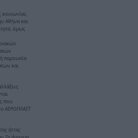
 κοινωνίας.
ην Αθήνα και
ότητα
, όμως
κών
ιακών
κή παρουσία
σεων και
αλλάξεις
νται
ης που
 το
ΑΕΡΟΠΛΑΣΤ
της ήττας
ων
Το άνοιγμα