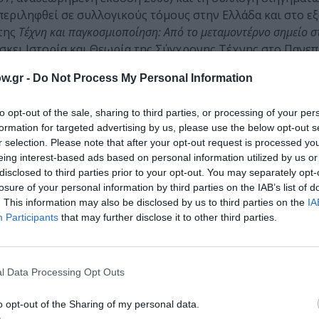
μπεριληφθεί σε συλλογικούς τόμους στην Ελλάδα και στο ε
 της
Τέχνη και παγκοσμιοποίηση: Από το μεταμοντέρνο σημείο σ
άσκει Ιστορία και Θεωρία της Σύγχρονης Τέχνης στο Πανε
w.gr -
Do Not Process My Personal Information
to opt-out of the sale, sharing to third parties, or processing of your per
formation for targeted advertising by us, please use the below opt-out s
r selection. Please note that after your opt-out request is processed y
eing interest-based ads based on personal information utilized by us or
disclosed to third parties prior to your opt-out. You may separately opt-
losure of your personal information by third parties on the IAB’s list of
. This information may also be disclosed by us to third parties on the
IA
Participants
that may further disclose it to other third parties.
 η δεξιά μου πλευρά κατά μήκος της αριστερής του –η δεξιά το
 βλέπαμε αλλά γνωρίζαμε την ύπαρξή του και το ύψος του, ο Άντ
l Data Processing Opt Outs
εων ανθρώπων από το παρελθόν και το παρόν, εντυπώσεων κα
ιαψεύσεων, μηνυμάτων αισιοδοξίας και απαισιοδοξίας, επιτυχι
o opt-out of the Sharing of my personal data.