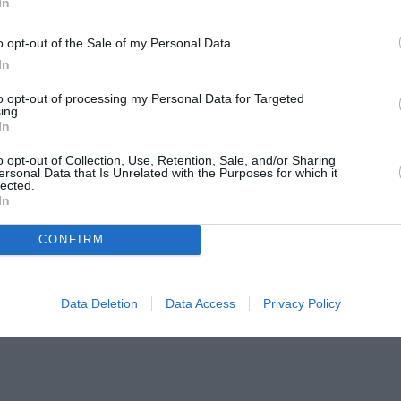
μέσα της έπεφταν οι λέξεις και σχημάτιζαν κύματα που δεν έβρ
In
, λόφους ή βουνά να υπερπηδήσουν, με μια επιφάνεια που δεν
o opt-out of the Sale of my Personal Data.
In
 για το διήγημα και τη συγκρότηση της σκέψης της, όπως ε
to opt-out of processing my Personal Data for Targeted
ing.
In
κά, μεταφρασμένη λογοτεχνία, εκατοντάδες επιφυλλίδες στ
o opt-out of Collection, Use, Retention, Sale, and/or Sharing
στήμιο της Λουντ Σουηδίας, και διδασκαλία, αυτό το σύντ
ersonal Data that Is Unrelated with the Purposes for which it
lected.
 αν και μέχρι τώρα η Ιωάννα Καρατζαφέρη χρωστά ευγνωμ
In
ς, που οδήγησαν σε βραβεύσεις τα βιβλία της, με πρώτο τ
σέλερ για
Το χαμένο κουμπί.
Για το μεταφραστικό της έργο
CONFIRM
1950 μέχρι τώρα μοιράζεται τη ζωή της ανάμεσα στην Ελλά
Data Deletion
Data Access
Privacy Policy
 Σουηδία, και σε μικρότερους χρόνους άλλοι τόποι, όπως