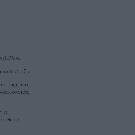
ο βιβλίο.
ίτσο Μαλτέζο.
τασίας), από
 γιατί σκοπός
. Ο
ό – θα το