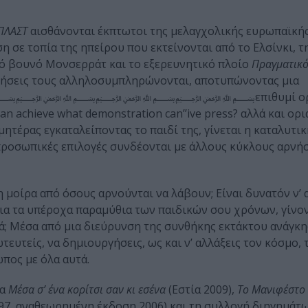
ΠΛΑΣΤ
αισθάνονται έκπτωτοι της μελαγχολικής ευρωπαϊκής
 σε τοπία της ηπείρου που εκτείνονται από το Ελσίνκι, τ
κό βουνό Μονσερράτ και το εξερευνητικό πλοίο
Πραγματικ
ηγήσεις τους αλληλοσυμπληρώνονται, αποτυπώνοντας μια
 Στο ﷽﷽﷽﷽﷽επιθυμί ορια
can achieve what demonstration can’’ive press? αλλά και ορ
μητέρας εγκαταλείποντας το παιδί της, γίνεται η καταλυτι
προσωπικές επιλογές συνδέονται με άλλους κύκλους αρνή
 μοίρα από όσους αρνούνται να λάβουν; Είναι δυνατόν ν’ 
για τα υπέροχα παραμύθια των παιδικών σου χρόνων, γίνο
ρά; Μέσα από μια διεύρυνση της συνθήκης εκτάκτου ανάγκ
τευτείς, να δημιουργήσεις, ως και ν’ αλλάξεις τον κόσμο,
ωπος με όλα αυτά.
τα
Μέσα σ’ ένα κορίτσι σαν κι εσένα
(Εστία 2009),
Το Μανιφέστο 
97, αναθεωρημένη έκδοση 2006) και τη συλλογή διηγημάτ