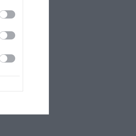
ισκαν
 αντανακλούσε
ίναι αναγκαία
ον Τύπο,
ομο
οσύνη σε
ο μυθιστόρημα
 βραβεύτηκε
δα και τη Νέα
 αναφέρονται