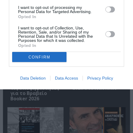
I want to opt-out of processing my
Personal Data for Targeted Advertising.
Opted In
I want to opt-out of Collection, Use,
Σχετικά Άρθρα
Retention, Sale, and/or Sharing of my
Personal Data that Is Unrelated with the
Purposes for which it was collected.
Opted In
CONFIRM
Data Deletion
Data Access
Privacy Policy
Η μακρά λίστα με
Έκθεση Βιβλίου
τις υποψηφιότητες
2026 στο Ναύπλιο
για το Βραβείο
Booker 2026