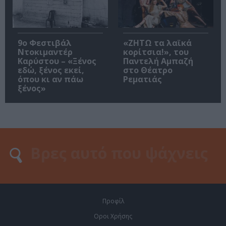
9ο Φεστιβάλ
«ΖΗΤΩ τα λαϊκά
Ντοκιμαντέρ
κορίτσια!», του
Καρύστου – «Ξένος
Παντελή Αμπαζή
εδώ, ξένος εκεί,
στο Θέατρο
όπου κι αν πάω
Ρεματιάς
ξένος»
Προφίλ
Οροι Χρήσης