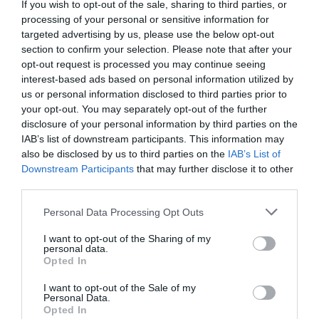
If you wish to opt-out of the sale, sharing to third parties, or
processing of your personal or sensitive information for
Δείτε όλα τα
τελευταία νέα
για την Τέχνη και τον
targeted advertising by us, please use the below opt-out
Πολιτισμό στο
Culturenow.gr
section to confirm your selection. Please note that after your
opt-out request is processed you may continue seeing
Νέοι Διαγωνισμοί
❯
interest-based ads based on personal information utilized by
us or personal information disclosed to third parties prior to
your opt-out. You may separately opt-out of the further
Tags
disclosure of your personal information by third parties on the
IAB’s list of downstream participants. This information may
ΔΩΡΕΑΝ ΕΚΔΗΛΩΣΕΙΣ
ΕΚΔΟΣΕΙΣ ΓΚΟΒΟΣΤΗ
also be disclosed by us to third parties on the
IAB’s List of
Downstream Participants
that may further disclose it to other
Newsletter
third parties.
Κάθε βδομάδα στο e-mail σας τα τελευταία νέα για
Personal Data Processing Opt Outs
την Τέχνη και τον Πολιτισμό!
I want to opt-out of the Sharing of my
personal data.
Opted In
I want to opt-out of the Sale of my
Personal Data.
Opted In
Ακολουθήστε το Culturenow.gr