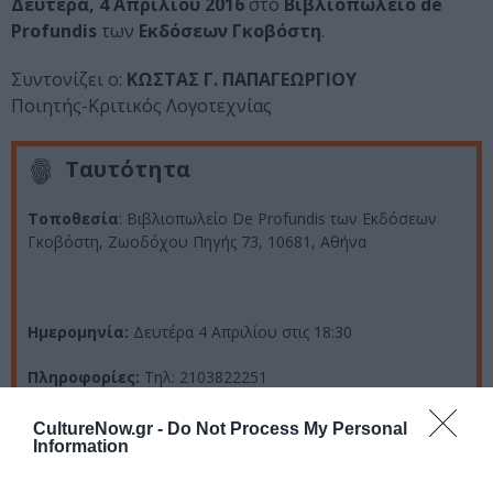
Δευτέρα, 4 Απριλίου 2016
στο
Βιβλιοπωλείο de
Profundis
των
Εκδόσεων Γκοβόστη
.
Συντονίζει ο:
ΚΩΣΤΑΣ Γ. ΠΑΠΑΓΕΩΡΓΙΟΥ
Ποιητής-Κριτικός Λογοτεχνίας
Ταυτότητα
Τοποθεσία
: Βιβλιοπωλείο De Profundis των Εκδόσεων
Γκοβόστη, Ζωοδόχου Πηγής 73, 10681, Αθήνα
Ημερομηνία:
Δευτέρα
4 Απριλίου
στις 18:30
Πληροφορίες:
Τηλ: 2103822251
CultureNow.gr -
Do Not Process My Personal
Information
Ακολουθήστε το Culturenow.gr στο
Google News
και
μάθετε πρώτοι όλες τις ειδήσεις