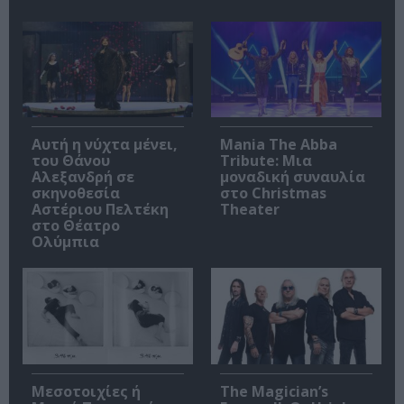
Αυτή η νύχτα μένει,
Mania The Abba
του Θάνου
Tribute: Μια
Αλεξανδρή σε
μοναδική συναυλία
σκηνοθεσία
στο Christmas
Αστέριου Πελτέκη
Theater
στο Θέατρο
Ολύμπια
Μεσοτοιχίες ή
The Magician’s