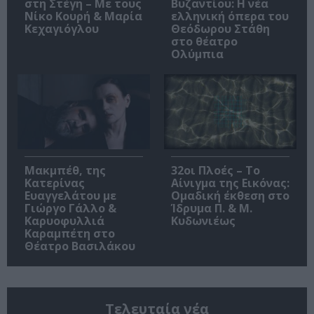
στη Στέγη – Με τους
Βυζαντίου: Η νέα
Νίκο Κουρή & Μαρία
ελληνική όπερα του
Κεχαγιόγλου
Θεόδωρου Στάθη
στο θέατρο
Ολύμπια
Μακμπέθ, της
32οι Πλοές – Το
Κατερίνας
Αίνιγμα της Εικόνας:
Ευαγγελάτου με
Ομαδική έκθεση στο
Γιώργο Γάλλο &
Ίδρυμα Π. & Μ.
Καρυοφυλλιά
Κυδωνιέως
Καραμπέτη στο
Θέατρο Βασιλάκου
Τελευταία νέα