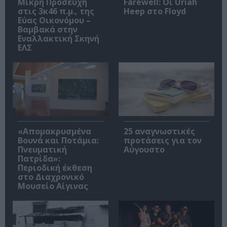
Μικρή Προσευχή
Farewell: Οι Uriah
στις 3κ46 π.μ., της
Heep στο Floyd
Εύας Οικονόμου –
Βαμβακά στην
Εναλλακτική Σκηνή
ΕΛΣ
«Απομακρυσμένα
25 αναγνωστικές
Βουνά και Ποτάμια:
προτάσεις για τον
Πνευματική
Αύγουστο
Πατρίδα»:
Περιοδική έκθεση
στο Διαχρονικό
Μουσείο Αίγινας