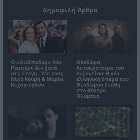
Δημοφιλή Άρθρα
O «Οιδίποδας» του
Θεοδώρα,
Ρόμπερτ Άικ ξανά
Αυτοκράτειρα του
στη Στέγη – Με τους
Βυζαντίου: Η νέα
Νίκο Κουρή & Μαρία
ελληνική όπερα του
Κεχαγιόγλου
Θεόδωρου Στάθη
στο θέατρο
Ολύμπια