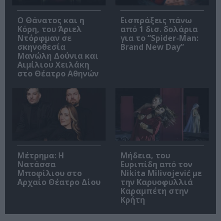
Ο Θάνατος και η
Εισπράξεις πάνω
Κόρη, του Άριελ
από 1 δισ. δολάρια
Ντόρφμαν σε
για το “Spider-Man:
σκηνοθεσία
Brand New Day”
Μανώλη Δούνια και
Αιμίλιου Χειλάκη
στο Θέατρο Αθηνών
Μέτρημα: Η
Μήδεια, του
Νατάσσα
Ευριπίδη από τον
Μποφίλιου στο
Nikita Milivojević με
Αρχαίο Θέατρο Δίου
την Καρυοφυλλιά
Καραμπέτη στην
Κρήτη