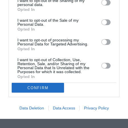
I want to opt-out of the Sharing of my
personal data.
Opted In
Η μακρά λίστα με
Έκθεση Βιβλίου
I want to opt-out of the Sale of my
τις υποψηφιότητες
2026 στο Ναύπλιο
Personal Data.
για το Βραβείο
Opted In
Booker 2026
I want to opt-out of processing my
Personal Data for Targeted Advertising.
Opted In
I want to opt-out of Collection, Use,
Retention, Sale, and/or Sharing of my
Personal Data that Is Unrelated with the
Purposes for which it was collected.
Opted In
«Παρεμποδίζοντας
Σπύρος Κακατσάκης
την αποστασία,
– Ανακρίνοντας το
CONFIRM
Ιουλιανά 1965»:
Σκοτάδι:
Παρουσίαση του
Παρουσίαση του
βιβλίου στο
βιβλίου στα Public
Μεταξουργείο
Συντάγματος
Data Deletion
Data Access
Privacy Policy