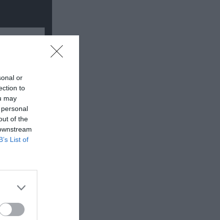
sonal or
ection to
ou may
 personal
out of the
 downstream
B’s List of