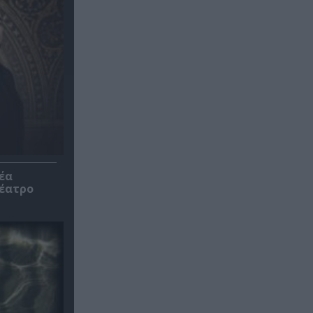
έα
θέατρο