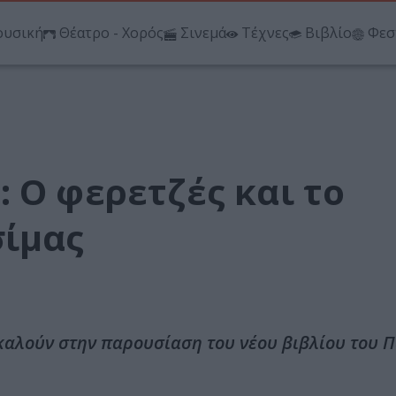
υσική
Θέατρο - Χορός
Σινεμά
Τέχνες
Βιβλίο
Φεσ
 Ο φερετζές και το
σίμας
σκαλούν στην παρουσίαση του νέου βιβλίου του 