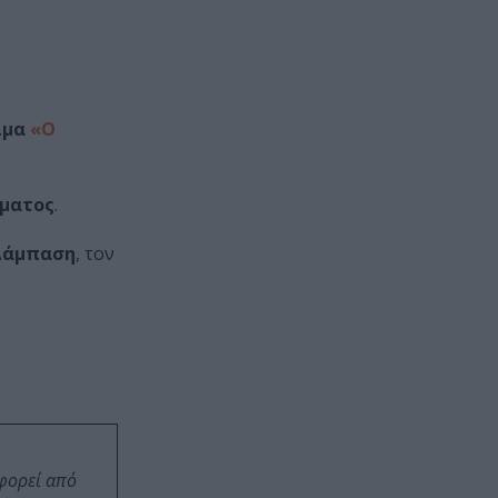
ίμα
«Ο
γματος
.
Δάμπαση
, τον
οφορεί από