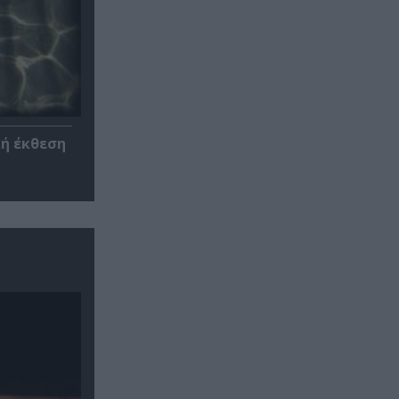
κή έκθεση