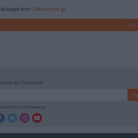
ολιτισμό στο
Culturenow.gr
r
Δες
νη και τον Πολιτισμό!
λουθήστε το Culturenow.gr