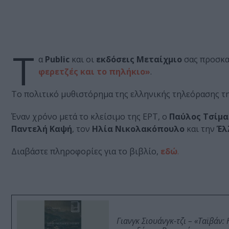
Τ
α
Public
και οι
εκδόσεις Μεταίχμιο
σας προσκα
φερετζές και το πηλήκιο»
.
Το πολιτικό μυθιστόρημα της ελληνικής τηλεόρασης τ
Έναν χρόνο μετά το κλείσιμο της ΕΡΤ, ο
Παύλος Τσίμα
Παντελή Καψή
, τον
Ηλία Νικολακόπουλο
και την
Έλ
Διαβάστε πληροφορίες για το βιβλίο,
εδώ
.
Γιανγκ Σιουάνγκ-τζι – «Ταϊβάν