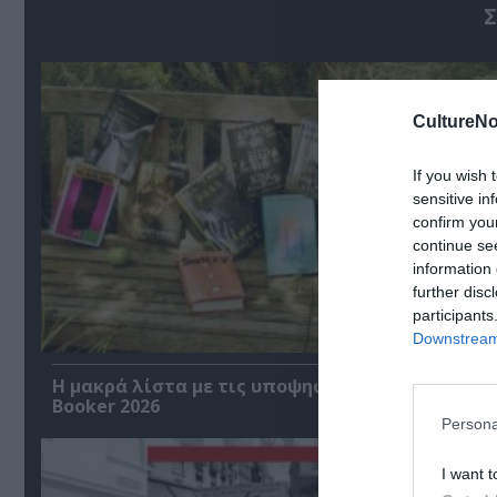
Σ
CultureNo
If you wish 
sensitive in
confirm you
continue se
information 
further disc
participants
Downstream 
Η μακρά λίστα με τις υποψηφιότητες για το Βρ
Booker 2026
Persona
I want t