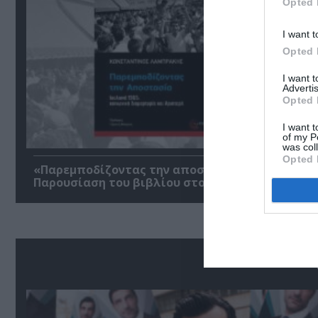
Opted 
I want t
Opted 
I want 
Advertis
Opted 
I want t
of my P
was col
Opted 
«Παρεμποδίζοντας την αποστασία, Ιουλιανά 196
Παρουσίαση του βιβλίου στο Μεταξουργείο
Δ