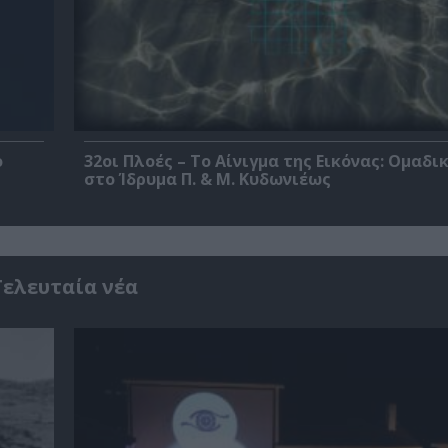
ο
32οι Πλοές – Το Αίνιγμα της Εικόνας: Ομαδι
στο Ίδρυμα Π. & Μ. Κυδωνιέως
Τελευταία νέα