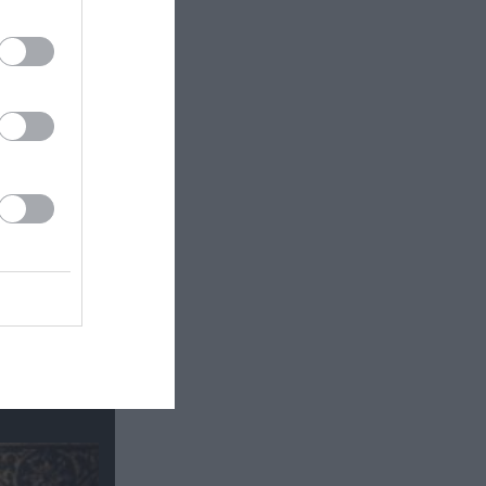
τάδι:
ματος