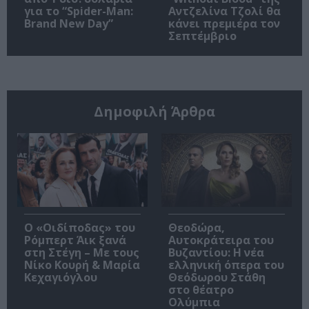
για το “Spider-Man:
Αντζελίνα Τζολί θα
Brand New Day”
κάνει πρεμιέρα τον
Σεπτέμβριο
Δημοφιλή Άρθρα
O «Οιδίποδας» του
Θεοδώρα,
Ρόμπερτ Άικ ξανά
Αυτοκράτειρα του
στη Στέγη – Με τους
Βυζαντίου: Η νέα
Νίκο Κουρή & Μαρία
ελληνική όπερα του
Κεχαγιόγλου
Θεόδωρου Στάθη
στο θέατρο
Ολύμπια