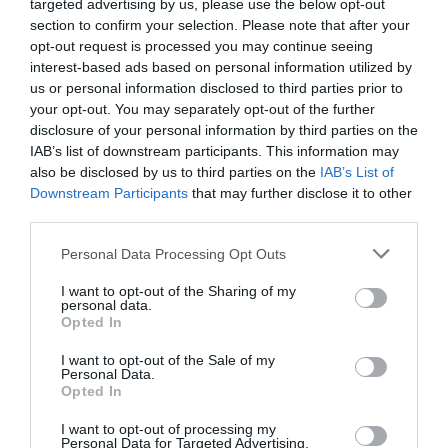
targeted advertising by us, please use the below opt-out
Tags
section to confirm your selection. Please note that after your
opt-out request is processed you may continue seeing
ΕΛΛΗΝΙΚΕΣ ΤΑΙΝΙΕΣ
ΞΕΝΕΣ ΤΑΙΝΙΕΣ
interest-based ads based on personal information utilized by
ΠΑΝΕΛΛΗΝΙΑ ΕΝΩΣΗ ΚΡΙΤΙΚΩΝ ΚΙΝΗΜΑΤΟΓΡΑΦΟΥ (Π.Ε.Κ.Κ.)
us or personal information disclosed to third parties prior to
your opt-out. You may separately opt-out of the further
disclosure of your personal information by third parties on the
Newsletter
IAB’s list of downstream participants. This information may
Κάθε βδομάδα στο e-mail σας τα τελευταία νέα για
also be disclosed by us to third parties on the
IAB’s List of
την Τέχνη και τον Πολιτισμό!
Downstream Participants
that may further disclose it to other
third parties.
Personal Data Processing Opt Outs
I want to opt-out of the Sharing of my
personal data.
Ακολουθήστε το Culturenow.gr
Opted In
I want to opt-out of the Sale of my
Personal Data.
Opted In
I want to opt-out of processing my
Σχετικά Άρθρα
Personal Data for Targeted Advertising.