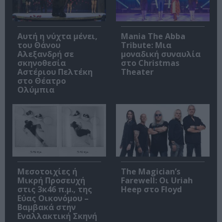
Αυτή η νύχτα μένει,
Mania The Abba
του Θάνου
Tribute: Μια
Αλεξανδρή σε
μοναδική συναυλία
σκηνοθεσία
στο Christmas
Αστέριου Πελτέκη
Theater
στο Θέατρο
Ολύμπια
Μεσοτοιχίες ή
The Magician’s
Μικρή Προσευχή
Farewell: Οι Uriah
στις 3κ46 π.μ., της
Heep στο Floyd
Εύας Οικονόμου –
Βαμβακά στην
Εναλλακτική Σκηνή