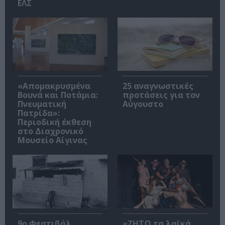
ΕΛΣ
«Απομακρυσμένα
25 αναγνωστικές
Βουνά και Ποτάμια:
προτάσεις για τον
Πνευματική
Αύγουστο
Πατρίδα»:
Περιοδική έκθεση
στο Διαχρονικό
Μουσείο Αίγινας
9ο Φεστιβάλ
«ΖΗΤΩ τα λαϊκά