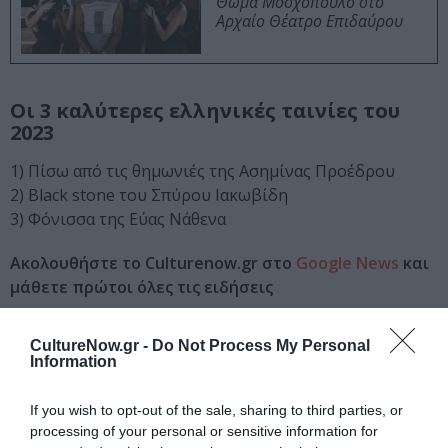
Θωμά Μοσχόπουλο στο
Αρχαίο Θέατρο Επιδαύρου
Οι 3 καλύτερες ελληνικές ταινίες του
2023
1) Πίσω από τις θημωνιές της Ασημίνας Προέδρου
2) Black stone του Σπύρου Ιακωβίδη
3) Φόνισσα της Εύας Νάθενα
Ακολουθήστε το Culturenow.gr στο
Google News
και
μάθετε πρώτοι όλες τις ειδήσεις
Δείτε όλα τα
τελευταία νέα
για την Τέχνη και τον
CultureNow.gr -
Do Not Process My Personal
Πολιτισμό στο
Culturenow.gr
Information
Νέοι Διαγωνισμοί
❯
If you wish to opt-out of the sale, sharing to third parties, or
processing of your personal or sensitive information for