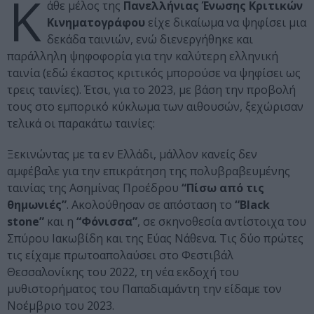
Κ
άθε μέλος της
Πανελλήνιας Ένωσης Κριτικών
Κινηματογράφου
είχε δικαίωμα να ψηφίσει μια
δεκάδα ταινιών, ενώ διενεργήθηκε και
παράλληλη ψηφοφορία για την καλύτερη ελληνική
ταινία (εδώ έκαστος κριτικός μπορούσε να ψηφίσει ως
τρεις ταινίες). Έτσι, για το 2023, με βάση την προβολή
τους στο εμπορικό κύκλωμα των αιθουσών, ξεχώρισαν
τελικά οι παρακάτω ταινίες:
Ξεκινώντας με τα εν Ελλάδι, μάλλον κανείς δεν
αμφέβαλε για την επικράτηση της πολυβραβευμένης
ταινίας της Ασημίνας Προέδρου
“Πίσω από τις
θημωνιές”
. Ακολούθησαν σε απόσταση το
“Black
stone”
και η
“Φόνισσα”
, σε σκηνοθεσία αντίστοιχα του
Σπύρου Ιακωβίδη και της Εύας Νάθενα. Τις δύο πρώτες
τις είχαμε πρωτοαπολαύσει στο Φεστιβάλ
Θεσσαλονίκης του 2022, τη νέα εκδοχή του
μυθιστορήματος του Παπαδιαμάντη την είδαμε τον
Νοέμβριο του 2023.