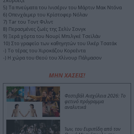
Σκορσέζε
5) Τα πνεύματα του Ινισέριν του Μάρτιν Μακ Ντόνα
6) Οπενχάιμερ του Κρίστοφερ Νόλαν
7) Tar του Τοντ Φιλντ
8) Περασμένες ζωές της Σελίν Σονγκ
9) Ξερά χόρτα του Νουρί Μπιλγκέ Τσεϊλάν
10) Στο γραφείο των καθηγητών του Ιλκέρ Τσατάκ
-) Το τέρας του Χιροκάζου Κορεέντα
-) Η χώρα του Θεού του Χλίνουρ Πάλμασον
ΜΗΝ ΧΑΣΕΙΣ!
Φεστιβάλ Αισχύλεια 2026: Το
φετινό πρόγραμμα
αναλυτικά
Ίων, του Ευριπίδη από τον