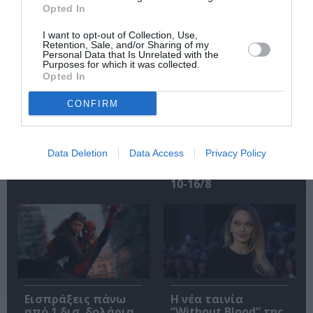
Opted In
I want to opt-out of Collection, Use,
Retention, Sale, and/or Sharing of my
Personal Data that Is Unrelated with the
Purposes for which it was collected.
Opted In
CONFIRM
Η Μισέλ Φάιφερ
Προβολές με
αποκάλυψε ότι δεν
ελεύθερη είσοδο
θέλει να
στον Θερινό
πρωταγωνιστήσει
Δημοτικό
Data Deletion
Data Access
Privacy Policy
ποτέ ξανά σε ταινία
Κινηματογράφο
Αγίας Παρασκευής |
10-16/8
Εισπράξεις πάνω
Η νέα ταινία
από 1 δισ. δολάρια
“Without Blood” της