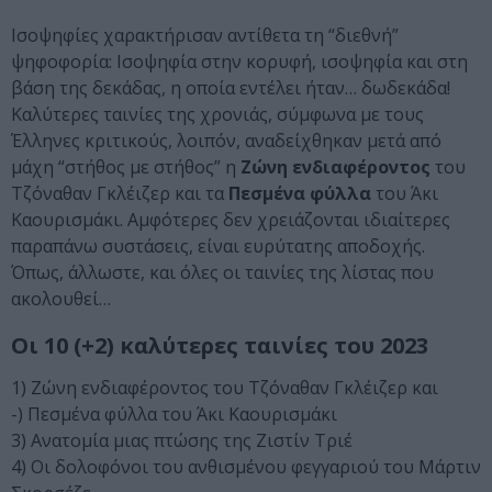
Ισοψηφίες χαρακτήρισαν αντίθετα τη “διεθνή”
ψηφοφορία: Ισοψηφία στην κορυφή, ισοψηφία και στη
βάση της δεκάδας, η οποία εντέλει ήταν… δωδεκάδα!
Καλύτερες ταινίες της χρονιάς, σύμφωνα με τους
Έλληνες κριτικούς, λοιπόν, αναδείχθηκαν μετά από
μάχη “στήθος με στήθος” η
Ζώνη ενδιαφέροντος
του
Τζόναθαν Γκλέιζερ και τα
Πεσμένα φύλλα
του Άκι
Καουρισμάκι. Αμφότερες δεν χρειάζονται ιδιαίτερες
παραπάνω συστάσεις, είναι ευρύτατης αποδοχής.
Όπως, άλλωστε, και όλες οι ταινίες της λίστας που
ακολουθεί…
Οι 10 (+2) καλύτερες ταινίες του 2023
1) Ζώνη ενδιαφέροντος του Τζόναθαν Γκλέιζερ και
-) Πεσμένα φύλλα του Άκι Καουρισμάκι
3) Ανατομία μιας πτώσης της Ζιστίν Τριέ
4) Οι δολοφόνοι του ανθισμένου φεγγαριού του Μάρτιν