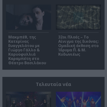
Μακμπέθ, της
32οι Πλοές – Το
Κατερίνας
Αίνιγμα της Εικόνας:
Ευαγγελάτου με
Ομαδική έκθεση στο
Γιώργο Γάλλο &
Ίδρυμα Π. & Μ.
Καρυοφυλλιά
Κυδωνιέως
Καραμπέτη στο
Θέατρο Βασιλάκου
Τελευταία νέα