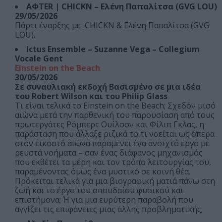
AΦTER | CHICKN – Ελένη Παπαλίτσα (GVG LOU)
29/05/2026
Πάρτι έναρξης με CHICKN & Ελένη Παπαλίτσα (GVG
LOU).
Ictus Ensemble – Suzanne Vega – Collegium
Vocale Gent
Einstein on the Beach
30/05/2026
Σε συναυλιακή εκδοχή Βασισμένο σε μια ιδέα
του Robert Wilson και του Philip Glass
Τι είναι τελικά το Einstein on the Beach; Σχεδόν μισό
αιώνα μετά την παρθενική του παρουσίαση από τους
πρωτεργάτες Ρόμπερτ Ουίλσον και Φίλιπ Γκλας, η
παράσταση που άλλαξε ριζικά το τι νοείται ως όπερα
στον εικοστό αιώνα παραμένει ένα ανοιχτό έργο με
ρευστά νοήματα – σαν ένας διάφανος μηχανισμός
που εκθέτει τα μέρη και τον τρόπο λειτουργίας του,
παραμένοντας όμως ένα μυστικό σε κοινή θέα.
Πρόκειται τελικά για μια βιογραφική ματιά πάνω στη
ζωή και το έργο του σπουδαίου φυσικού και
επιστήμονα; Ή για μια ευρύτερη παραβολή που
αγγίζει τις επιφάνειες μιας άλλης προβληματικής;