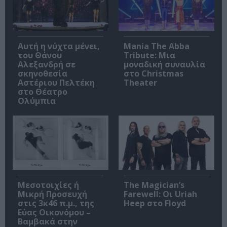
Αυτή η νύχτα μένει,
Mania The Abba
του Θάνου
Tribute: Μια
Αλεξανδρή σε
μοναδική συναυλία
σκηνοθεσία
στο Christmas
Αστέριου Πελτέκη
Theater
στο Θέατρο
Ολύμπια
Μεσοτοιχίες ή
The Magician’s
Μικρή Προσευχή
Farewell: Οι Uriah
στις 3κ46 π.μ., της
Heep στο Floyd
Εύας Οικονόμου –
Βαμβακά στην