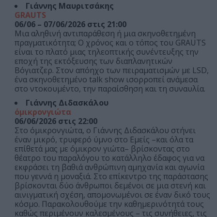
Γιάννης Μαυριτσάκης
GRAUTS
06/06 – 07/06/2026 στις 21:00
Μια αληθινή αντιπαράθεση ή μια σκηνοθετημένη
πραγματικότητα; Ο χρόνος και ο τόπος του GRAUTS
είναι το πλατό μιας τηλεοπτικής συνέντευξης την
εποχή της εκτόξευσης των διαπλανητικών
Βόγιατζερ. Στον απόηχο των πειραματισμών με LSD,
ένα σκηνοθετημένο talk show ισορροπεί ανάμεσα
στο ντοκουμέντο, την παραίσθηση και τη συναυλία.
Γιάννης Διδασκάλου
όμικρονγιώτα
06/06/2026 στις 22:00
Στο όμικρονγιώτα, ο Γιάννης Διδασκάλου στήνει
έναν μικρό, τρυφερό ύμνο στο Εμείς –και όλα τα
επίθετά μας με όμικρον γιώτα– βρίσκοντας στο
θέατρο του παραλόγου το κατάλληλο έδαφος για να
εκφράσει τη βαθιά ανθρώπινη αμηχανία και αγωνία
που γεννά η μοναξιά. Στο επίκεντρο της παράστασης
βρίσκονται δύο άνθρωποι δεμένοι σε μια στενή και
αινιγματική σχέση, απομονωμένοι σε έναν δικό τους
κόσμο. Παρακολουθούμε την καθημερινότητά τους
καθώς περιμένουν καλεσμένους – τις συνήθειες, τις