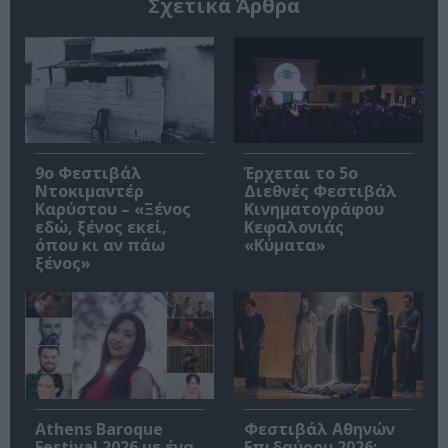
Σχετικά Άρθρα
9ο Φεστιβάλ
Έρχεται το 5ο
Ντοκιμαντέρ
Διεθνές Φεστιβάλ
Καρύστου – «Ξένος
Κινηματογράφου
εδώ, ξένος εκεί,
Κεφαλονιάς
όπου κι αν πάω
«Κύματα»
ξένος»
Athens Baroque
Φεστιβάλ Αθηνών
Festival 2026 με ένα
Επιδαύρου 2026: