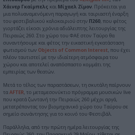
Χάινερ Γκαίμπελς
και
Μίχαελ Ζίμον
. Πρόκειται για
μια πολυαναμενόμενη παραγωγή και ταιριαστή έναρξη
του φεστιβαλικού καλοκαιριού στην
Π260
, που φέτος
γιορτάζει είκοσι χρόνια αδιάλειπτης λειτουργίας της
Πειραιώς 260. Στο χώρο του ΦΑΕ στον Ταύρο θα
συναντήσουμε και φέτος την εικαστική εγκατάσταση
φωτισμού των
Objects of Common Interest
, που έχει
πλέον ταυτιστεί με την ιδιαίτερη ατμόσφαιρα του
χώρου και αποτελεί αναπόσπαστο κομμάτι της
εμπειρίας των θεατών.
Μετά το τέλος των παραστάσεων, τη σκυτάλη παίρνουν
τα
ΑFTER
, το μεταμεσονύκτιο πρόγραμμα μουσικών live
που κρατά ζωντανή την Πειραιώς 260 μέχρι αργά,
μετατρέποντας τον βιομηχανικό χώρο του Ταύρου σε
σημείο συνάντησης για το κοινό του Φεστιβάλ.
Παράλληλα, από την πρώτη ημέρα λειτουργίας της
Πειραιώς 260, την Παρασκευή 29 Μαΐου, τίθεται σε