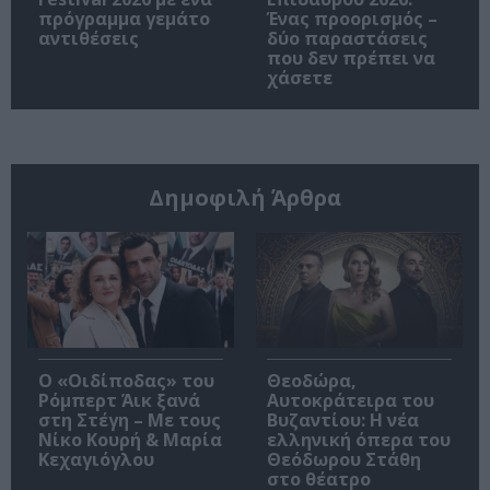
πρόγραμμα γεμάτο
Ένας προορισμός –
αντιθέσεις
δύο παραστάσεις
που δεν πρέπει να
χάσετε
Δημοφιλή Άρθρα
O «Οιδίποδας» του
Θεοδώρα,
Ρόμπερτ Άικ ξανά
Αυτοκράτειρα του
στη Στέγη – Με τους
Βυζαντίου: Η νέα
Νίκο Κουρή & Μαρία
ελληνική όπερα του
Κεχαγιόγλου
Θεόδωρου Στάθη
στο θέατρο