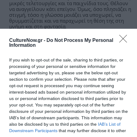
μικρές τελετουργίες και τα παιχνίδια τους. Θέλουν
να αναγγείλουν κάτι επείγον. Όμως, όσο πλησιάζει η
στιγμή, τόσο η γλώσσα μοιάζει να υποχωρεί, να
θρυμματίζεται και να παραχωρεί τη θέση της στη
μνήμη και στη φαντασία.
Κεντρική εικόνα θέματος: Από την παραγωγή «Σλήμαν III» |
CultureNow.gr -
Do Not Process My Personal
Information
Photo Credit: Karol Jarek
If you wish to opt-out of the sale, sharing to third parties, or
ΜΗΝ ΧΑΣΕΙΣ!
processing of your personal or sensitive information for
targeted advertising by us, please use the below opt-out
section to confirm your selection. Please note that after your
Φεστιβάλ Αισχύλεια 2026: Το
opt-out request is processed you may continue seeing
φετινό πρόγραμμα
interest-based ads based on personal information utilized by
αναλυτικά
us or personal information disclosed to third parties prior to
your opt-out. You may separately opt-out of the further
disclosure of your personal information by third parties on the
IAB’s list of downstream participants. This information may
Ίων, του Ευριπίδη από τον
also be disclosed by us to third parties on the
IAB’s List of
Θωμά Μοσχόπουλο στο
Αρχαίο Θέατρο Επιδαύρου
Downstream Participants
that may further disclose it to other
third parties.