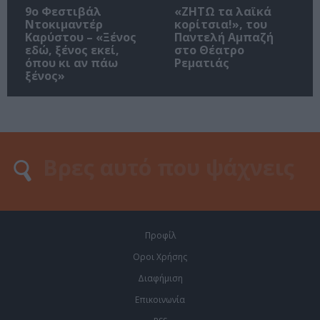
9ο Φεστιβάλ
«ΖΗΤΩ τα λαϊκά
Ντοκιμαντέρ
κορίτσια!», του
Καρύστου – «Ξένος
Παντελή Αμπαζή
εδώ, ξένος εκεί,
στο Θέατρο
όπου κι αν πάω
Ρεματιάς
ξένος»
Προφίλ
Οροι Χρήσης
Διαφήμιση
Επικοινωνία