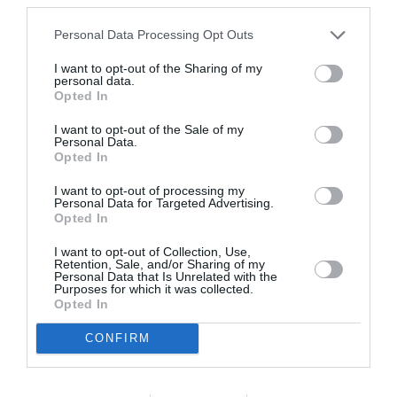
Personal Data Processing Opt Outs
I want to opt-out of the Sharing of my
Ταυτότητα
personal data.
Opted In
Περισσότερες πληροφορίες
:
aefestival.gr
I want to opt-out of the Sale of my
Personal Data.
Opted In
Ακολουθήστε το Culturenow.gr στο
Google News
και
μάθετε πρώτοι όλες τις ειδήσεις
I want to opt-out of processing my
Personal Data for Targeted Advertising.
Opted In
Δείτε όλα τα
τελευταία νέα
για την Τέχνη και τον
Πολιτισμό στο
Culturenow.gr
I want to opt-out of Collection, Use,
Retention, Sale, and/or Sharing of my
Personal Data that Is Unrelated with the
Νέοι Διαγωνισμοί
❯
Purposes for which it was collected.
Opted In
Tags
CONFIRM
ΓΙΑΝΝΗΣ ΜΑΥΡΙΤΣΑΚΗΣ
ΔΡΑΜΑ - ΚΟΙΝΩΝΙΚΟ - ΣΥΓΧΡΟΝΟ
ΔΡΑΜΑΤΟΠΟΙΗΜΕΝΗ ΛΟΓΟΤΕΧΝΙΑ
ΕΛΛΗΝΙΚΟ ΕΡΓΟ