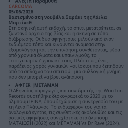
Αλεξία Παραμύθα
CARCOMA
05/06/2026
Βασισμένο στη νουβέλα Σαράκι της Λάιλα
Μαρτίνεθ
Στη σκηνική αυτή εκδοχή, το σπίτι μετατρέπεται σε
ζωντανό αρχείο της βίας και η σκηνή σε τόπο
διάβρωσης. Οι δύο αφηγήτριες μιλούν από έναν
ενδιάμεσο τόπο και κινούνται ανάμεσα στην
εξομολόγηση και την επινόηση, συνθέτοντας, μέσα
από χρονικά άλματα και υπαινιγμούς, το
‘στοιχειωμένο’ χρονικό τους. Πλάι τους, ένας
παράξενος χορός γυναικών –οι ίσκιοι που ξεπηδούν
από τα σπλάχνα του σπιτιού– μια συλλογική μνήμη
που δεν μπορεί να βρει ανάπαυση.
AΦTER |METAMAN
Ο Αθηναίος παραγωγός και συνιδρυτής της WonTon
Records συστήθηκε δισκογραφικά το 2020 με το
άλμπουμ ΙΡΙΝΑ, όπου ξεχώρισε η συνεργασία του με
τη Λένα Πλάτωνος. Το ενδιαφέρον του για τα
αναλογικά synths, τις συνθετικές ακολουθίες και τις
αστικές αφηγήσεις συνεχίστηκε στα άλμπουμ
ΜΑΤΑΙΩΣΗ (2022) και ΜΕΤΑΜΑΝ Vs Dr Rave (2024).