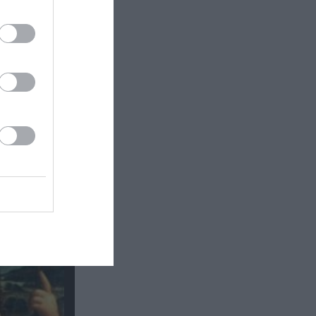
τής» &
η στην