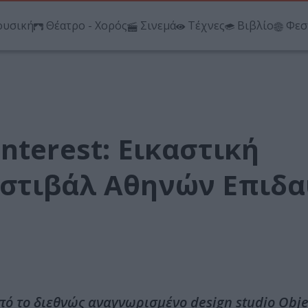
υσική
Θέατρο - Χορός
Σινεμά
Τέχνες
Βιβλίο
Φεσ
nterest: Εικαστική
εστιβάλ Αθηνών Επιδ
το διεθνώς αναγνωρισμένο design studio Objec