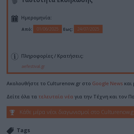
Ημερομηνία:
01/06/2025
24/07/2025
Από:
Εως:
Πληροφορίες / Κρατήσεις:
aefestival.gr
Ακολουθήστε το Culturenow.gr στο
Google News
και 
Δείτε όλα τα
τελευταία νέα
για την Τέχνη και τον Π
Κάθε μέρα νέοι διαγωνισμοί στο Culturenow.g
Tags