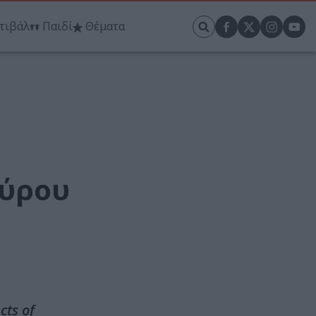
τιβάλ
Παιδί
Θέματα
αύρου
ts of