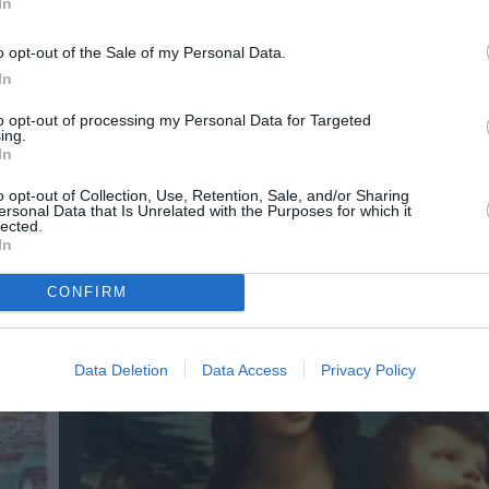
In
o opt-out of the Sale of my Personal Data.
In
to opt-out of processing my Personal Data for Targeted
ing.
In
o opt-out of Collection, Use, Retention, Sale, and/or Sharing
:
Απόστολος Χαντζαράς – «Κλεμμένος Πειρα
ersonal Data that Is Unrelated with the Purposes for which it
lected.
“Beauty and Blue”: Διπλή παράλληλη έκθεσ
In
Πάτμο
CONFIRM
Data Deletion
Data Access
Privacy Policy