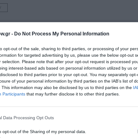
Υ
w.gr -
Do Not Process My Personal Information
νη και τον Πολιτισμό!
to opt-out of the sale, sharing to third parties, or processing of your per
formation for targeted advertising by us, please use the below opt-out s
λουθήστε το Culturenow.gr
r selection. Please note that after your opt-out request is processed y
eing interest-based ads based on personal information utilized by us or
disclosed to third parties prior to your opt-out. You may separately opt-
losure of your personal information by third parties on the IAB’s list of
. This information may also be disclosed by us to third parties on the
IA
χετικά Άρθρα
Participants
that may further disclose it to other third parties.
l Data Processing Opt Outs
o opt-out of the Sharing of my personal data.