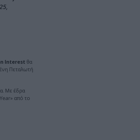
25,
 Interest
θα
Ελένη Πεταλωτή
α. Με έδρα
 Year» από το