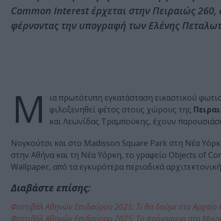
Common Interest έρχεται στην Πειραιώς 260,
φέρνοντας την υπογραφή των Ελένης Πεταλωτ
Μ
ια πρωτότυπη εγκατάσταση εικαστικού φωτισ
φιλοξενηθεί φέτος στους χώρους της
Πειραι
και Λεωνίδας Τραμπούκης, έχουν παρουσιάσε
Νογκούτσι και στο Madisson Square Park στη Νέα Υόρκη
στην Αθήνα και τη Νέα Υόρκη, το γραφείο Objects of Co
Wallpaper, από τα εγκυρότερα περιοδικά αρχιτεκτονική
Διαβάστε επίσης:
Φεστιβάλ Αθηνών Επιδαύρου 2025: Τι θα δούμε στο Αρχαίο
Φεστιβάλ Αθηνών Επιδαύρου 2025: Το πρόγραμμα στο Μικρ