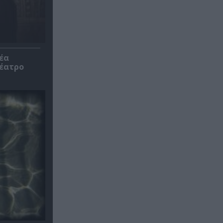
έα
θέατρο