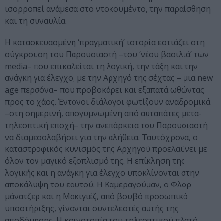
ισορροπεί ανάμεσα στο ντοκουμέντο, την παραίσθηση
και τη συναυλία.
Η κατασκευασμένη ‘πραγματική’ ιστορία εστιάζει στη
σύγκρουση του Παρουσιαστή –του ‘νέου βασιλιά’ των
media– που επικαλείται τη λογική, την τάξη και την
ανάγκη για έλεγχο, με την Αρχηγό της σέχτας – μια new
age περσόνα– που προβοκάρει και εξαπατά ωθώντας
προς το χάος. Έντονοι διάλογοι φωτίζουν αναδρομικά
–στη σημερινή, απογυμνωμένη από αυταπάτες μετα-
τηλεοπτική εποχή– την ανεπάρκεια του Παρουσιαστή
να διαμεσολαβήσει για την αλήθεια. Ταυτόχρονα, ο
καταστροφικός κυνισμός της Αρχηγού προελαύνει με
όλον τον μαγικό εξοπλισμό της. Η επίκληση της
λογικής και η ανάγκη για έλεγχο υποκλίνονται στην
αποκάλυψη του εαυτού. Η Καμεραγούμαν, ο Φλορ
μάνατζερ και η Μακιγιέζ, από βουβό προσωπικό
υποστήριξης, γίνονται συντελεστές αυτής της
αποδόμησης. Η κοινοτοπία του τηλεοπτικού πλατό