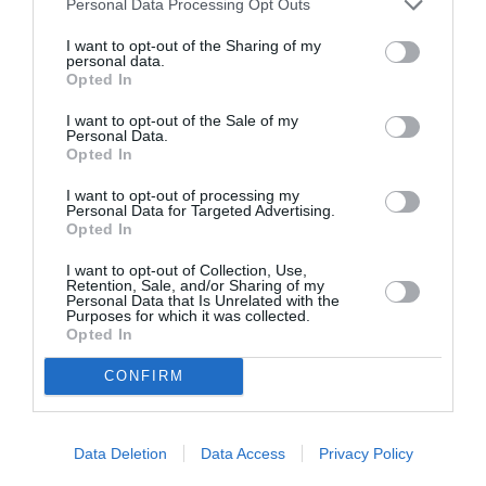
Πληροφορίες / Κρατήσεις:
Personal Data Processing Opt Outs
aefestival.gr
I want to opt-out of the Sharing of my
personal data.
Opted In
Ακολουθήστε το Culturenow.gr στο
Google News
και
I want to opt-out of the Sale of my
μάθετε πρώτοι όλες τις ειδήσεις
Personal Data.
Opted In
Δείτε όλα τα
τελευταία νέα
για την Τέχνη και τον
I want to opt-out of processing my
Πολιτισμό στο
Culturenow.gr
Personal Data for Targeted Advertising.
Opted In
Νέοι Διαγωνισμοί
❯
I want to opt-out of Collection, Use,
Retention, Sale, and/or Sharing of my
Personal Data that Is Unrelated with the
Tags
Purposes for which it was collected.
Opted In
ΓΙΑΝΝΗΣ ΜΑΥΡΙΤΣΑΚΗΣ
ΔΡΑΜΑ - ΚΟΙΝΩΝΙΚΟ - ΣΥΓΧΡΟΝΟ
CONFIRM
ΕΛΛΗΝΙΚΟ ΕΡΓΟ
ΘΕΑΤΡΙΚΕΣ ΠΑΡΑΣΤΑΣΕΙΣ 2025 – 2026
ΚΑΛΟΚΑΙΡΙΝΑ ΦΕΣΤΙΒΑΛ
ΚΛΕΟΠΑΤΡΑ ΜΑΡΚΟΥ
Data Deletion
Data Access
Privacy Policy
ΣΟΦΙΑ ΜΑΥΡΑΓΑΝΗ
ΤΖΩΡΤΖΙΝΑ ΚΑΚΟΥΔΑΚΗ