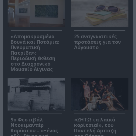
«Απομακρυσμένα
25 αναγνωστικές
Βουνά και Ποτάμια:
προτάσεις για τον
Πνευματική
Αύγουστο
Πατρίδα»:
Περιοδική έκθεση
στο Διαχρονικό
Μουσείο Αίγινας
9ο Φεστιβάλ
«ΖΗΤΩ τα λαϊκά
Ντοκιμαντέρ
κορίτσια!», του
Καρύστου – «Ξένος
Παντελή Αμπαζή
εδώ, ξένος εκεί,
στο Θέατρο