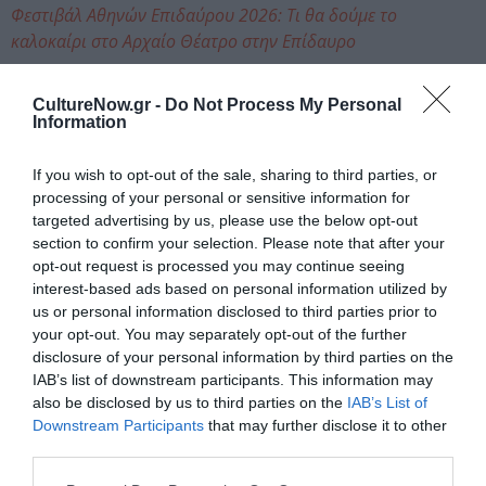
Φεστιβάλ Αθηνών Επιδαύρου 2026: Τι θα δούμε το
καλοκαίρι στο Αρχαίο Θέατρο στην Επίδαυρο
Ταυτότητα Εκδήλωσης
CultureNow.gr -
Do Not Process My Personal
Information
Ημερομηνία:
If you wish to opt-out of the sale, sharing to third parties, or
06/06/2026
07/06/2026
Από:
Εως:
processing of your personal or sensitive information for
targeted advertising by us, please use the below opt-out
Σάββατο, Κυριακή, 21:00
section to confirm your selection. Please note that after your
opt-out request is processed you may continue seeing
Τοποθεσία:
interest-based ads based on personal information utilized by
Πειραιώς 260 - Χώρος Η, Ταύρος, Αθήνα
us or personal information disclosed to third parties prior to
your opt-out. You may separately opt-out of the further
Πειραιώς 260
disclosure of your personal information by third parties on the
IAB’s list of downstream participants. This information may
also be disclosed by us to third parties on the
IAB’s List of
Eισιτήρια:
Downstream Participants
that may further disclose it to other
από 5€
third parties.