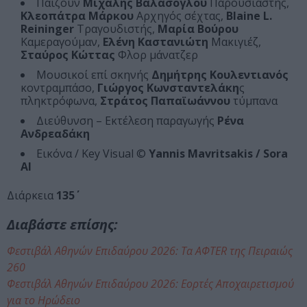
Παίζουν
Μιχάλης Βαλάσογλου
Παρουσιαστής,
Κλεοπάτρα Μάρκου
Αρχηγός σέχτας,
Blaine L.
Reininger
Τραγουδιστής,
Μαρία Βούρου
Καμεραγούμαν,
Ελένη Καστανιώτη
Μακιγιέζ,
Σταύρος Κώττας
Φλορ μάνατζερ
Μουσικοί επί σκηνής
Δημήτρης Κουλεντιανός
κοντραμπάσο,
Γιώργος Κωνσταντελάκη
ς
πληκτρόφωνα,
Στράτος Παπαϊωάννου
τύμπανα
Διεύθυνση – Εκτέλεση παραγωγής
Ρένα
Ανδρεαδάκη
Εικόνα / Key Visual ©
Yannis Mavritsakis / Sora
AI
Διάρκεια
135΄
Διαβάστε επίσης:
Φεστιβάλ Αθηνών Επιδαύρου 2026: Τα AΦTER της Πειραιώς
260
Φεστιβάλ Αθηνών Επιδαύρου 2026: Εορτές Αποχαιρετισμού
για το Ηρώδειο