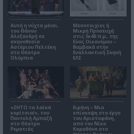
Αυτή η νύχτα μένει,
Μεσοτοιχίες ή
του Θάνου
Μικρή Προσευχή
Αλεξανδρή σε
στις 3κ46 π.μ., της
σκηνοθεσία
Εύας Οικονόμου –
Αστέριου Πελτέκη
Βαμβακά στην
στο Θέατρο
Εναλλακτική Σκηνή
Ολύμπια
ΕΛΣ
«ΖΗΤΩ τα λαϊκά
Ειρήνη – Μια
κορίτσια!», του
επίσκεψη στο έργο
Παντελή Αμπαζή
του Αριστοφάνη,
στο Θέατρο
από τον Νίκο
Ρεματιάς
Καραθάνο στο