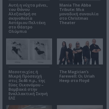
Αυτή η νύχτα μένει,
Mania The Abba
του Θάνου
Tribute: Μια
Αλεξανδρή σε
μοναδική συναυλία
σκηνοθεσία
στο Christmas
Αστέριου Πελτέκη
Theater
στο Θέατρο
Ολύμπια
Μεσοτοιχίες ή
The Magician’s
Μικρή Προσευχή
Farewell: Οι Uriah
στις 3κ46 π.μ., της
Heep στο Floyd
Εύας Οικονόμου –
Βαμβακά στην
Εναλλακτική Σκηνή
ΕΛΣ