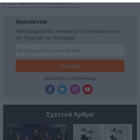
ΦΕΣΤΙΒΑΛ ΑΘΗΝΩΝ ΚΑΙ ΕΠΙΔΑΥΡΟΥ
Newsletter
Κάθε βδομάδα στο e-mail σας τα τελευταία νέα για
την Τέχνη και τον Πολιτισμό!
Ακολουθήστε το Culturenow.gr
Σχετικά Άρθρα