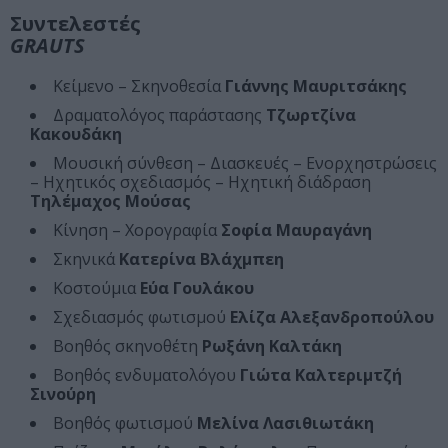
Συντελεστές
GRAUTS
Κείμενο – Σκηνοθεσία
Γιάννης Μαυριτσάκης
Δραματολόγος παράστασης
Τζωρτζίνα
Κακουδάκη
Μουσική σύνθεση – Διασκευές – Ενορχηστρώσεις
– Ηχητικός σχεδιασμός – Ηχητική διάδραση
Τηλέμαχος Μούσας
Κίνηση – Χορογραφία
Σοφία Μαυραγάνη
Σκηνικά
Κατερίνα Βλάχμπεη
Κοστούμια
Εύα Γουλάκου
Σχεδιασμός φωτισμού
Ελίζα Αλεξανδροπούλου
Βοηθός σκηνοθέτη
Ρωξάνη Καλτάκη
Βοηθός ενδυματολόγου
Γιώτα Καλτεριμτζή
Σινούρη
Βοηθός φωτισμού
Μελίνα Λασιθιωτάκη