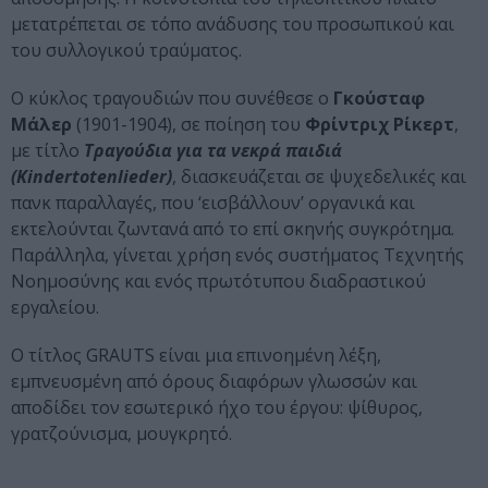
μετατρέπεται σε τόπο ανάδυσης του προσωπικού και
του συλλογικού τραύματος.
Ο κύκλος τραγουδιών που συνέθεσε ο
Γκούσταφ
Μάλερ
(1901-1904), σε ποίηση του
Φρίντριχ Ρίκερτ
,
με τίτλο
Τραγούδια για τα νεκρά παιδιά
(Kindertotenlieder)
, διασκευάζεται σε ψυχεδελικές και
πανκ παραλλαγές, που ‘εισβάλλουν’ οργανικά και
εκτελούνται ζωντανά από το επί σκηνής συγκρότημα.
Παράλληλα, γίνεται χρήση ενός συστήματος Τεχνητής
Νοημοσύνης και ενός πρωτότυπου διαδραστικού
εργαλείου.
Ο τίτλος GRAUTS είναι μια επινοημένη λέξη,
εμπνευσμένη από όρους διαφόρων γλωσσών και
αποδίδει τον εσωτερικό ήχο του έργου: ψίθυρος,
γρατζούνισμα, μουγκρητό.