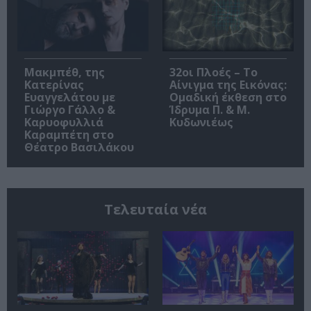
Μακμπέθ, της
32οι Πλοές – Το
Κατερίνας
Αίνιγμα της Εικόνας:
Ευαγγελάτου με
Ομαδική έκθεση στο
Γιώργο Γάλλο &
Ίδρυμα Π. & Μ.
Καρυοφυλλιά
Κυδωνιέως
Καραμπέτη στο
Θέατρο Βασιλάκου
Τελευταία νέα