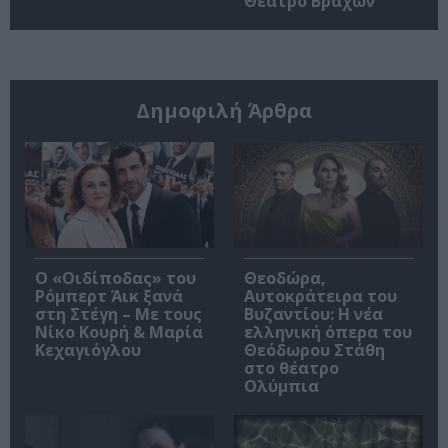
Θέατρο Βράχων
Δημοφιλή Άρθρα
O «Οιδίποδας» του
Θεοδώρα,
Ρόμπερτ Άικ ξανά
Αυτοκράτειρα του
στη Στέγη – Με τους
Βυζαντίου: Η νέα
Νίκο Κουρή & Μαρία
ελληνική όπερα του
Κεχαγιόγλου
Θεόδωρου Στάθη
στο θέατρο
Ολύμπια