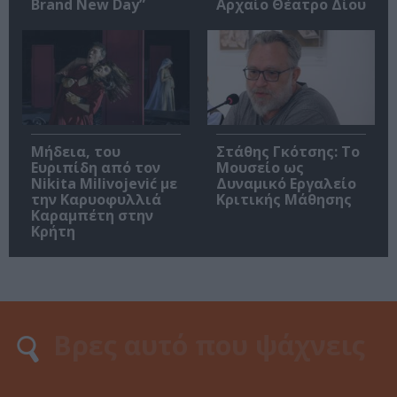
Brand New Day”
Αρχαίο Θέατρο Δίου
Μήδεια, του
Στάθης Γκότσης: Το
Ευριπίδη από τον
Μουσείο ως
Nikita Milivojević με
Δυναμικό Εργαλείο
την Καρυοφυλλιά
Κριτικής Μάθησης
Καραμπέτη στην
Κρήτη