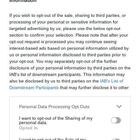
Information
Νίκος Ορφανός – ΔΗΠΕΘΕ Ρούμελης, Αστέρης Πελτέκης
– Κρατικό Θέατρο Βορείου Ελλάδος, Κυριακή Σπανού –
If you wish to opt-out of the sale, sharing to third parties, or
Θεσσαλικό Θέατρο. Από τη συζήτηση αναδείχθηκε η
processing of your personal or sensitive information for
διαφορά στην ελευθερία των επιλογών ανάμεσα στους
targeted advertising by us, please use the below opt-out
κεντρικούς και τους περιφερειακούς θεσμούς, οι
section to confirm your selection. Please note that after your
δεσμεύσεις και οι παράγοντες στις καλλιτεχνικές
opt-out request is processed you may continue seeing
επιλογές, ενώ αναφέρθηκαν πολλές καλές πρακτικές
interest-based ads based on personal information utilized by
από την εμπειρία του κάθε συμμετέχοντα και έγινε μία
us or personal information disclosed to third parties prior to
γόνιμη ανταλλαγή ιδεών.
your opt-out. You may separately opt-out of the further
disclosure of your personal information by third parties on the
IAB’s list of downstream participants. This information may
Φυσικά, δε θα μπορούσαν να λείπουν οι
also be disclosed by us to third parties on the
IAB’s List of
κινηματογραφικές προβολές ταινιών ανιμέισον, για
Downstream Participants
that may further disclose it to other
πρώτη φορά στο ευρύ κοινό, που πραγματοποιήθηκαν
third parties.
τα βράδια της Παρασκευής και της Κυριακής, με την
επιμέλεια του ANIMASYROS Διεθνές Φεστιβάλ
Personal Data Processing Opt Outs
Κινουμένων Σχεδίων. Φέτος, το Φεστιβάλ
I want to opt-out of the Sharing of my
Αριστοναύτες συνεργάστηκε για τις προβολές με το
personal data.
Γαλλικό Ινστιτούτο Ελλάδος, για την ταινία “The Bears’
Opted In
Famous Invasion” του Lorenzo Mattotti στον
I want to opt-out of the Sale of my