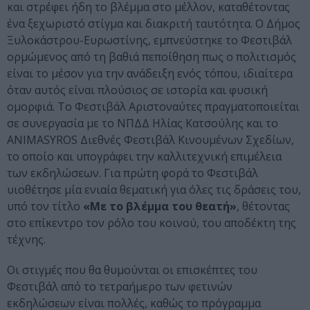
και στρέφει ήδη το βλέμμα στο μέλλον, καταθέτοντας
ένα ξεχωριστό στίγμα και διακριτή ταυτότητα. Ο Δήμος
Ξυλοκάστρου-Ευρωστίνης, εμπνεύστηκε το Φεστιβάλ
ορμώμενος από τη βαθιά πεποίθηση πως ο πολιτισμός
είναι το μέσον για την ανάδειξη ενός τόπου, ιδιαίτερα
όταν αυτός είναι πλούσιος σε ιστορία και φυσική
ομορφιά. Το Φεστιβάλ Αριστοναύτες πραγματοποιείται
σε συνεργασία με το ΝΠΔΔ Ηλίας Κατσούλης και το
ANIMASYROS Διεθνές Φεστιβάλ Κινουμένων Σχεδίων,
το οποίο και υπογράφει την καλλιτεχνική επιμέλεια
των εκδηλώσεων. Για πρώτη φορά το Φεστιβάλ
υιοθέτησε μία ενιαία θεματική για όλες τις δράσεις του,
υπό τον τίτλο
«Με το βλέμμα του θεατή»
, θέτοντας
στο επίκεντρο τον ρόλο του κοινού, του αποδέκτη της
τέχνης.
Οι στιγμές που θα θυμούνται οι επισκέπτες του
Φεστιβάλ από το τετραήμερο των φετινών
εκδηλώσεων είναι πολλές, καθώς το πρόγραμμα