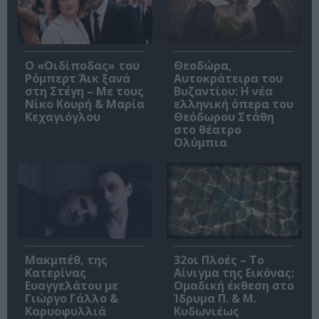
O «Οιδίποδας» του
Θεοδώρα,
Ρόμπερτ Άικ ξανά
Αυτοκράτειρα του
στη Στέγη – Με τους
Βυζαντίου: Η νέα
Νίκο Κουρή & Μαρία
ελληνική όπερα του
Κεχαγιόγλου
Θεόδωρου Στάθη
στο θέατρο
Ολύμπια
Μακμπέθ, της
32οι Πλοές – Το
Κατερίνας
Αίνιγμα της Εικόνας:
Ευαγγελάτου με
Ομαδική έκθεση στο
Γιώργο Γάλλο &
Ίδρυμα Π. & Μ.
Καρυοφυλλιά
Κυδωνιέως