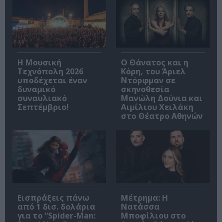
Η Μουσική
Ο Θάνατος και η
Τεχνόπολη 2026
Κόρη, του Άριελ
υποδέχεται έναν
Ντόρφμαν σε
δυναμικό
σκηνοθεσία
συναυλιακό
Μανώλη Δούνια και
Σεπτέμβριο!
Αιμίλιου Χειλάκη
στο Θέατρο Αθηνών
Εισπράξεις πάνω
Μέτρημα: Η
από 1 δισ. δολάρια
Νατάσσα
για το “Spider-Man:
Μποφίλιου στο