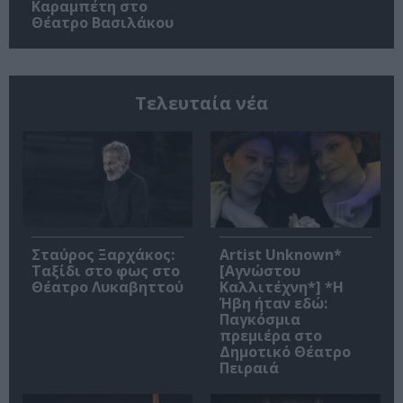
Καραμπέτη στο
Θέατρο Βασιλάκου
Τελευταία νέα
Σταύρος Ξαρχάκος:
Artist Unknown*
Ταξίδι στο φως στο
[Αγνώστου
Θέατρο Λυκαβηττού
Καλλιτέχνη*] *Η
Ήβη ήταν εδώ:
Παγκόσμια
πρεμιέρα στο
Δημοτικό Θέατρο
Πειραιά