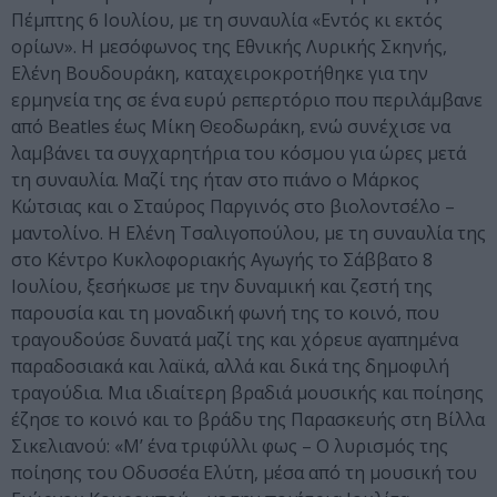
Πέμπτης 6 Ιουλίου, με τη συναυλία «Εντός κι εκτός
ορίων». Η μεσόφωνος της Εθνικής Λυρικής Σκηνής,
Ελένη Βουδουράκη, καταχειροκροτήθηκε για την
ερμηνεία της σε ένα ευρύ ρεπερτόριο που περιλάμβανε
από Beatles έως Μίκη Θεοδωράκη, ενώ συνέχισε να
λαμβάνει τα συγχαρητήρια του κόσμου για ώρες μετά
τη συναυλία. Μαζί της ήταν στο πιάνο ο Μάρκος
Κώτσιας και ο Σταύρος Παργινός στο βιολοντσέλο –
μαντολίνο. Η Ελένη Τσαλιγοπούλου, με τη συναυλία της
στο Κέντρο Κυκλοφοριακής Αγωγής το Σάββατο 8
Ιουλίου, ξεσήκωσε με την δυναμική και ζεστή της
παρουσία και τη μοναδική φωνή της το κοινό, που
τραγουδούσε δυνατά μαζί της και χόρευε αγαπημένα
παραδοσιακά και λαϊκά, αλλά και δικά της δημοφιλή
τραγούδια. Μια ιδιαίτερη βραδιά μουσικής και ποίησης
έζησε το κοινό και το βράδυ της Παρασκευής στη Βίλλα
Σικελιανού: «Μ’ ένα τριφύλλι φως – Ο λυρισμός της
ποίησης του Οδυσσέα Ελύτη, μέσα από τη μουσική του