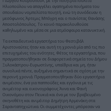
Γιώργου Κουρουπού», με την ποιήτρια Ιουλίτα
Ηλιοπούλου να απαγγέλει αγαπημένα ποιήματα του
σπουδαίου νομπελίστα ποιητή, ενώ τη συνόδευαν η
μεσόφωνος Άρτεμις Μπόγρη και ο πιανίστας Θανάσης
Αποστολόπουλος. Το κοινό παρακολουθούσε
καθηλωμένο και μέσα σε μια ατμόσφαιρα κατανυκτική.
Τα εκπαιδευτικά εργαστήρια του Φεστιβάλ
Αριστοναύτες ήταν και αυτή τη χρονιά μία από τις πιο
επιτυχημένες του ενότητες. Φέτος τα εργαστήρια, που
πραγματοποιήθηκαν σε διαφορετικά σημεία του Δήμου
Ξυλοκάστρου-Ευρωστίνης, υπαίθρια και μη, ήταν
συνολικά πέντε, αυξημένα σημαντικά σε σχέση με την
περσινή χρονιά. Πραγματοποιήθηκαν δύο εργαστήρια
ανιμέισον, ένα για παππούδες και εγγόνια με τις
ανιμέιτορ και εικονογράφους Άννα και Φανή
Οικονόμου στον Πευκιά και ένα με τον βραβευμένο
σκηνοθέτη και ανιμέιτορ Δημήτρη Αρμενάκη στα
Σαρανταπηχιώτικα. Οι συμμετέχοντες μπόρεσαν να