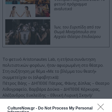
φετινό πρόγραμμα
αναλυτικά
Ίων, του Ευριπίδη από τον
Θωμά Μοσχόπουλο στο
Αρχαίο Θέατρο Επιδαύρου
Το φετινό Aristonautes Lab, η ετήσια συνάντηση
πολιτιστικών φορέων, ήταν αφιερωμένη στο θέατρο.
Στη συζήτηση με θέμα «Με το βλέμμα του θεατή»
συμμετείχαν οι (αλφαβητικά):
Πέτρος Βάης – ΔΗΠΕΘΕ Πάτρας, Φάνης Δίπλας – Θεατρο
Λιθογραφείο, Βαρβάρα Δούκα – ΔΗΠΕΘΕ Κέρκυρας,
Αλέξανδρος Ευκλείδης – Εθνική Λυρική Σκηνή/
Εναλλακτική Σκηνή, Μαριάννα Κάλμπαρη – Θέατρο
Τέχνης, Μυρτώ Λάβδα – Φεστιβάλ Ανοιχτά Πανιά,
CultureNow.gr -
Do Not Process My Personal