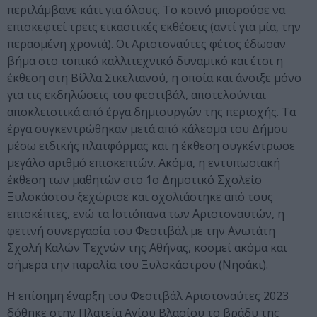
περιλάμβανε κάτι για όλους. Το κοινό μπορούσε να
επισκεφτεί τρεις εικαστικές εκθέσεις (αντί για μία, την
περασμένη χρονιά). Οι Αριστοναύτες φέτος έδωσαν
βήμα στο τοπικό καλλιτεχνικό δυναμικό και έτσι η
έκθεση στη Βίλλα Σικελιανού, η οποία και άνοιξε μόνο
για τις εκδηλώσεις του φεστιβάλ, αποτελούνται
αποκλειστικά από έργα δημιουργών της περιοχής. Τα
έργα συγκεντρώθηκαν μετά από κάλεσμα του Δήμου
μέσω ειδικής πλατφόρμας και η έκθεση συγκέντρωσε
μεγάλο αριθμό επισκεπτών. Ακόμα, η εντυπωσιακή
έκθεση των μαθητών στο 1ο Δημοτικό Σχολείο
Ξυλοκάστου ξεχώρισε και σχολιάστηκε από τους
επισκέπτες, ενώ τα Ιστιόπανα των Αριστοναυτών, η
φετινή συνεργασία του Φεστιβάλ με την Ανωτάτη
Σχολή Καλών Τεχνών της Αθήνας, κοσμεί ακόμα και
σήμερα την παραλία του Ξυλοκάστρου (Νησάκι).
Η επίσημη έναρξη του Φεστιβάλ Αριστοναύτες 2023
δόθηκε στην Πλατεία Αγίου Βλασίου το βράδυ της