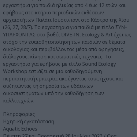
εργαστήρια για παιδιά ηλικίας από 4 έως 12 ετών και
εφήβους στο κτήριο περιοδικών εκθέσεων
αρχαιοτήτων Παλάτι Ιουστινιάνι στο Κάστρο της Χίου
(26, 27, 28/7). Το εργαστήρια για παιδιά με τίτλο ΣΥΝ-
ΥΠΑΡΧΟΝΤΑΣ στο βυθό, DIVE-IN, Εcology & Αrt έχει ως
στόχο την ευαισθητοποίηση των παιδιών σε θέματα
οικολογίας και περιβάλλοντος μέσα από αφηγήσεις,
διάλογους, κίνηση και σωματικές τεχνικές. Tο
εργαστήριο για εφήβους με τίτλο Sound Ecology
Workshop εστιάζει σε μια καθοδηγούμενη
περιπατητική εμπειρία, ακούγοντας τους ήχους και
συζητώντας τη σημασία των υδάτινων
οικοσυστημάτων υπό την καθοδήγηση των
καλλιτεχνών.
Πληροφορίες
Ηχητική εγκατάσταση
Aquatic Echoes
Πέμπτη 27 και Παρασκευή 28 Ιουλίου 2023 / Ώρα