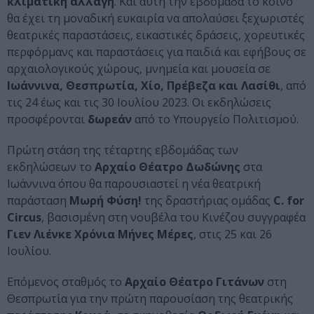
κλιματική αλλαγή
. Και αυτή την εβδομάδα το κοινό
θα έχει τη μοναδική ευκαιρία να απολαύσει ξεχωριστές
θεατρικές παραστάσεις, εικαστικές δράσεις, χορευτικές
περφόρμανς και παραστάσεις για παιδιά και εφήβους σε
αρχαιολογικούς χώρους, μνημεία και μουσεία σε
Ιωάννινα, Θεσπρωτία, Χίο, Πρέβεζα και Λασίθι
, από
τις 24 έως και τις 30 Ιουλίου 2023. Οι εκδηλώσεις
προσφέρονται
δωρεάν
από το Υπουργείο Πολιτισμού.
Πρώτη στάση της τέταρτης εβδομάδας των
εκδηλώσεων το
Αρχαίο Θέατρο Δωδώνης
στα
Ιωάννινα όπου θα παρουσιαστεί η νέα θεατρική
παράσταση
Μωρή Φύση!
της δραστήριας ομάδας
C. for
Circus
, βασισμένη στη νουβέλα του Κινέζου συγγραφέα
Γιεν Λιένκε Χρόνια Μήνες Μέρες
, στις 25 και 26
Ιουλίου.
Επόμενος σταθμός το
Αρχαίο Θέατρο Γιτάνων
στη
Θεσπρωτία για την πρώτη παρουσίαση της θεατρικής