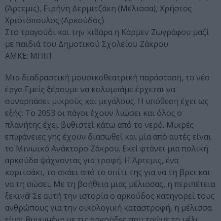
(Άρτεμις), Ειρήνη Δερμιτζάκη (Μέλισσα), Χρήστος
Χριστόπουλος (Αρκούδος)
Στο τραγούδι και την κιθάρα η Κάρμεν Ζωγράφου μαζί
με παιδιά του Δημοτικού Σχολείου Ζάκρου
ΑΜΚΕ: ΜΠΙΠ
Μια διαδραστική μουσικοθεατρική παράσταση, το νέο
έργο Εμείς ξέρουμε να κολυμπάμε έρχεται να
συναρπάσει μικρούς και μεγάλους. Η υπόθεση έχει ως
εξής: Το 2053 οι πάγοι έχουν λιώσει και όλος ο
πλανήτης έχει βυθιστεί κάτω από το νερό. Μικρές
επιφάνειες γης έχουν διασωθεί και μία από αυτές είναι
το Μινωικό Ανάκτορο Ζάκρου. Εκεί φτάνει μια πολική
αρκούδα ψάχνοντας για τροφή. Η Άρτεμις, ένα
κοριτσάκι, το σκάει από το σπίτι της για να τη βρει και
να τη σώσει. Με τη βοήθεια μιας μέλισσας, η περιπέτεια
ξεκινά! Σε αυτή την ιστορία ο αρκούδος κατηγορεί τους
ανθρώπους για την οικολογική καταστροφή, η μέλισσα
είναι θυμωμένη με τις αρκούδες που τρώνε το μέλι