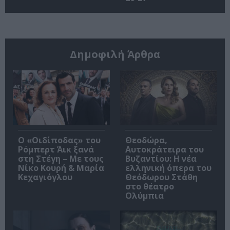
Δημοφιλή Άρθρα
O «Οιδίποδας» του
Θεοδώρα,
Ρόμπερτ Άικ ξανά
Αυτοκράτειρα του
στη Στέγη – Με τους
Βυζαντίου: Η νέα
Νίκο Κουρή & Μαρία
ελληνική όπερα του
Κεχαγιόγλου
Θεόδωρου Στάθη
στο θέατρο
Ολύμπια