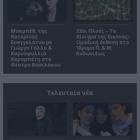
Μακμπέθ, της
32οι Πλοές – Το
Κατερίνας
Αίνιγμα της Εικόνας:
Ευαγγελάτου με
Ομαδική έκθεση στο
Γιώργο Γάλλο &
Ίδρυμα Π. & Μ.
Καρυοφυλλιά
Κυδωνιέως
Καραμπέτη στο
Θέατρο Βασιλάκου
Τελευταία νέα