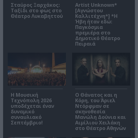
Σταύρος Ξαρχάκος:
Artist Unknown*
Ταξίδι στο φως στο
[Αγνώστου
Θέατρο Λυκαβηττού
Καλλιτέχνη*] *Η
Ήβη ήταν εδώ:
Παγκόσμια
πρεμιέρα στο
Δημοτικό Θέατρο
Πειραιά
Η Μουσική
Ο Θάνατος και η
Τεχνόπολη 2026
Κόρη, του Άριελ
υποδέχεται έναν
Ντόρφμαν σε
δυναμικό
σκηνοθεσία
συναυλιακό
Μανώλη Δούνια και
Σεπτέμβριο!
Αιμίλιου Χειλάκη
στο Θέατρο Αθηνών