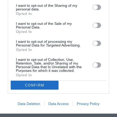
Διάρκεια: 90 λεπτά
I want to opt-out of the Sharing of my
personal data.
Σχεδιασμός και εκτέλεση δράσης για παιδιά: Ομάδα
Opted In
ΑΝΑΣΣΑ, Ηλιάνα Φύλλα, Ντόρα Ζαχαροπούλου
I want to opt-out of the Sale of my
Εργαστήρια για εφήβους:
Personal Data.
Ημέρες και ώρες εργαστηρίων:
Opted In
26 Ιουλίου 2023 στις 18:00 / 27, 28 Ιουλίου 2023 στις
I want to opt-out of processing my
12:30
Personal Data for Targeted Advertising.
Αριθμός συμμετεχόντων: 12
Opted In
Διάρκεια: 90 λεπτά
I want to opt-out of Collection, Use,
Σχεδιασμός και εκτέλεσης δράσης για εφήβους:
Retention, Sale, and/or Sharing of my
Personal Data that Is Unrelated with the
Γιώργος Μωραΐτης, Σωτήρης Τσίγκανος, Ιώνιαν
Purposes for which it was collected.
Μπισάι, Φαίδρα Γιαννέλου
Opted In
Υπεύθυνη κρατήσεων εκπαιδευτικών προγραμμάτων:
CONFIRM
Ρούλα Μπούρα (6973558881)
Λόγω περιορισμένου αριθμού συμμετεχόντων θα
τηρηθεί σειρά προτεραιότητας
Data Deletion
Data Access
Privacy Policy
Παραγωγή: ΑΝΑΣΣΑ ΑΜΚΕ