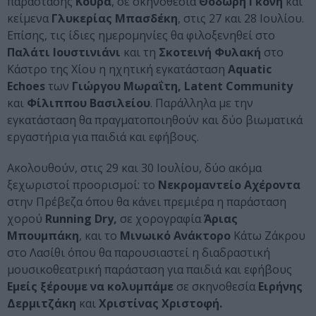
παράστασης
Κουρά
, σε σκηνοθεσία
Θοδωρή Γκόνη
και
κείμενα
Γλυκερίας Μπασδέκη
, στις 27 και 28 Ιουλίου.
Επίσης, τις ίδιες ημερομηνίες θα φιλοξενηθεί στο
Παλάτι Ιουστινιάνι
και τη
Σκοτεινή Φυλακή
στο
Κάστρο της Χίου η ηχητική εγκατάσταση
Aquatic
Echoes
των
Γιώργου Μωραΐτη, Latent Community
και
Φίλιππου Βασιλείου
. Παράλληλα με την
εγκατάσταση θα πραγματοποιηθούν και δύο βιωματικά
εργαστήρια για παιδιά και εφήβους.
Ακολουθούν, στις 29 και 30 Ιουλίου, δύο ακόμα
ξεχωριστοί προορισμοί: το
Νεκρομαντείο Αχέροντα
στην Πρέβεζα όπου θα κάνει πρεμιέρα η παράσταση
χορού
Running Dry,
σε χορογραφία
Άριας
Μπουμπάκη
, και το
Μινωικό Ανάκτορο
Κάτω Ζάκρου
στο Λασίθι όπου θα παρουσιαστεί η διαδραστική
μουσικοθεατρική παράσταση για παιδιά και εφήβους
Εμείς ξέρουμε να κολυμπάμε
σε σκηνοθεσία
Ειρήνης
Δερμιτζάκη
και
Χριστίνας Χριστοφή.