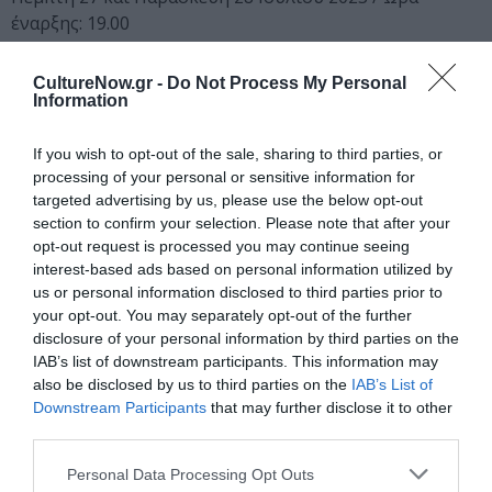
έναρξης: 19.00
Παλάτι Ιουστινιάνι και Σκοτεινή Φυλακή στο Κάστρο
της Χίου
CultureNow.gr -
Do Not Process My Personal
Συντελεστές: Γιώργος Μωραΐτης και Latent Community
Information
σε συνεργασία με τον Φίλιππο Βασιλείου
Η έρευνα για το Aquatic Echoes έγινε με την υποστήριξη
If you wish to opt-out of the sale, sharing to third parties, or
processing of your personal or sensitive information for
του Onassis AiR και του Fondazione Pistoletto (UNIDEE
targeted advertising by us, please use the below opt-out
residency programs of Cittadellarte).
section to confirm your selection. Please note that after your
opt-out request is processed you may continue seeing
Παράλληλα εκπαιδευτικά εργαστήρια
interest-based ads based on personal information utilized by
us or personal information disclosed to third parties prior to
Ημέρες εργαστηρίων: 26 – 28 Ιουλίου 2023
your opt-out. You may separately opt-out of the further
Κτήριο περιοδικών εκθέσεων αρχαιοτήτων Παλάτι
disclosure of your personal information by third parties on the
Ιουστινιάνι Κάστρου Χίου
IAB’s list of downstream participants. This information may
Εργαστήρια για παιδιά (4-12 ετών):
also be disclosed by us to third parties on the
IAB’s List of
Ημέρες και ώρες εργαστηρίων:
Downstream Participants
that may further disclose it to other
third parties.
26 Ιουλίου 2023 στις 18:00 / 27, 28 Ιουλίου 2023 στις
11:00
Personal Data Processing Opt Outs
Αριθμός συμμετεχόντων: 12