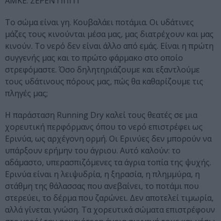
ΑΜΚΕ: ΣΕΡΕΝΤΙΠΙΤΙ
Το σώμα είναι γη. Κουβαλάει ποτάμια. Οι υδάτινες
μάζες τους κινούνται μέσα μας, μας διατρέχουν και μας
κινούν. Το νερό δεν είναι άλλο από εμάς. Είναι η πρώτη
συγγενής μας και το πρώτο φάρμακο στο οποίο
στρεφόμαστε. Όσο δηλητηριάζουμε και εξαντλούμε
τους υδάτινους πόρους μας, πώς θα καθαρίζουμε τις
πληγές μας;
Η παράσταση Running Dry καλεί τους θεατές σε μια
χορευτική περφόρμανς όπου το νερό επιστρέφει ως
Ερινύα, ως αρχέγονη ορμή. Οι Ερινύες δεν μπορούν να
υπάρξουν ερήμην του άγριου. Αυτό καλούν: το
αδάμαστο, υπερασπιζόμενες τα άγρια τοπία της ψυχής.
Ερινύα είναι η λειψυδρία, η ξηρασία, η πλημμύρα, η
στάθμη της θάλασσας που ανεβαίνει, το ποτάμι που
στερεύει, το δέρμα που ζαρώνει. Δεν αποτελεί τιμωρία,
αλλά γίνεται γνώση. Τα χορευτικά σώματα επιστρέφουν