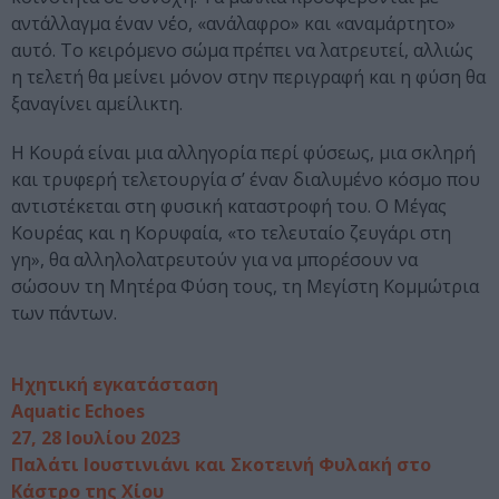
αντάλλαγμα έναν νέο, «ανάλαφρο» και «αναμάρτητο»
αυτό. Το κειρόμενο σώμα πρέπει να λατρευτεί, αλλιώς
η τελετή θα μείνει μόνον στην περιγραφή και η φύση θα
ξαναγίνει αμείλικτη.
Η Κουρά είναι μια αλληγορία περί φύσεως, μια σκληρή
και τρυφερή τελετουργία σ’ έναν διαλυμένο κόσμο που
αντιστέκεται στη φυσική καταστροφή του. Ο Μέγας
Κουρέας και η Κορυφαία, «το τελευταίο ζευγάρι στη
γη», θα αλληλολατρευτούν για να μπορέσουν να
σώσουν τη Μητέρα Φύση τους, τη Μεγίστη Κομμώτρια
των πάντων.
Ηχητική εγκατάσταση
Aquatic Echoes
27, 28 Ιουλίου 2023
Παλάτι Ιουστινιάνι και Σκοτεινή Φυλακή στο
Κάστρο της Χίου