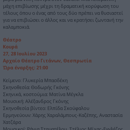
μάχη επιβίωσης μέχρι τη δραματική κορύφωση του
τέλους όπου ο ένας από τους δύο πρέπει να θυσιαστεί
για να επιβιώσει ο άλλος και να κρατήσει ζωντανή την
καλαμποκιά.
Θέατρο
Κουρά
27, 28 Ιουλίου 2023
Αρχαίο Θέατρο Γιτάνων, Θεσπρωτία
Ώρα έναρξης: 21:00
Κείμενο: Γλυκερία Μπασδέκη
Σκηνοθεσία: Θοδωρής Γκόνης
Σκηνικά, κοστούμια: Ματίνα Μέγκλα
Μουσική: Αλέξανδρος Γκόνης
Σκηνοθεσία βίντεο: Ελπίδα Σκούφαλου
Ερμηνεύουν: Χάρης Χαραλάμπους-Καζέπης, Αναστασία
Χατζάρα
Μουσικοί: Ράνια Σταματέλου, Στέλιος Μίχας-Εγγλέζος,