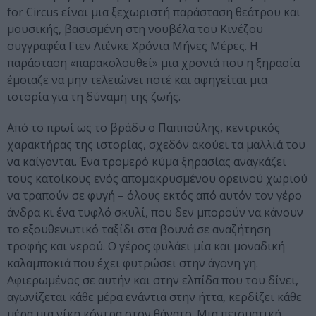
for Circus είναι μια ξεχωριστή παράσταση θεάτρου και
μουσικής, βασισμένη στη νουβέλα του Κινέζου
συγγραφέα Γιεν Λιένκε Χρόνια Μήνες Μέρες. Η
παράσταση «παρακολουθεί» μια χρονιά που η ξηρασία
έμοιαζε να μην τελειώνει ποτέ και αφηγείται μια
ιστορία για τη δύναμη της ζωής.
Από το πρωί ως το βράδυ ο Παππούλης, κεντρικός
χαρακτήρας της ιστορίας, σχεδόν ακούει τα μαλλιά του
να καίγονται. Ένα τρομερό κύμα ξηρασίας αναγκάζει
τους κατοίκους ενός απομακρυσμένου ορεινού χωριού
να τραπούν σε φυγή – όλους εκτός από αυτόν τον γέρο
άνδρα κι ένα τυφλό σκυλί, που δεν μπορούν να κάνουν
το εξουθενωτικό ταξίδι στα βουνά σε αναζήτηση
τροφής και νερού. Ο γέρος φυλάει μία και μοναδική
καλαμποκιά που έχει φυτρώσει στην άγονη γη.
Αφιερωμένος σε αυτήν και στην ελπίδα που του δίνει,
αγωνίζεται κάθε μέρα ενάντια στην ήττα, κερδίζει κάθε
μέρα μια νίκη κόντρα στον θάνατο. Μια πεισματική