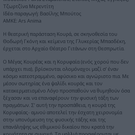
Τζωρτζίνα Μερεντίτη
Ιδέα-παραγωγή: Βασίλης Μπούτος
ΑΜΚΕ: Ars Anima
Η θεατρική παράσταση Κουρά, σε σκηνοθεσία του
Θοδωρή Γκόνη και κείμενα της Γλυκερίας Μπασδέκη,
έρχεται στο Αρχαίο Θέατρο Γιτάνων στη Θεσπρωτία.
Ο Μέγας Κουρέας και η Κορυφαία (ενός χορού που δεν
υπάρχει πια), βρίσκονται ολομόναχοι μαζί σ’ έναν
κόσμο κατεστραμμένο, αφύσικο και αγνώριστο πια. Με
μέσον σωτηρίας ένα ψαλίδι κουράς και τον
κατακερματισμένο Λόγο προσπαθούν να θυμηθούν όσα
ξέχασαν και να επαναφέρουν την φυσική τάξη των
πραγμάτων. Σ’ αυτή την προσπάθεια, η κουρά της
Κορυφαίας- αμνού αποτελεί την έσχατη χειρονομία
στην υπονόμευση της φυσικής τάξης και της
επανάληψης ως εθιμικού δικαίου που κρατά την
κοινότητα σε συνοχή. Τα μαλλιά προσφέρονται με