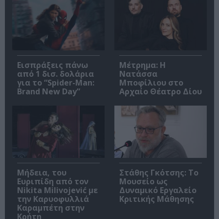
Εισπράξεις πάνω
Μέτρημα: Η
από 1 δισ. δολάρια
Νατάσσα
για το “Spider-Man:
Μποφίλιου στο
Brand New Day”
Αρχαίο Θέατρο Δίου
Μήδεια, του
Στάθης Γκότσης: Το
Ευριπίδη από τον
Μουσείο ως
Nikita Milivojević με
Δυναμικό Εργαλείο
την Καρυοφυλλιά
Κριτικής Μάθησης
Καραμπέτη στην
Κρήτη