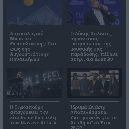
Αρχαιολογικό
Ο Λάκης Χαλκιάς,
Μουσείο
σημαντικός
Θεσσαλονίκης: Στο
εκπρόσωπος της
φως της
μουσικής μας
Αυγουστιάτικης
παράδοσης, πέθανε
Πανσελήνου
σε ηλικία 82 ετών
Η Σιγκαπούρη
Ίδρυμα Ωνάση:
απαγορεύει την
Αποτελέσματα
είσοδο σε δύο μέλη
Υποτροφιών για το
των Massive Attack
Ακαδημαϊκό Έτος
26-27