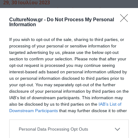
29, 30 Ιουλίου 2023
Μινωικό Ανάκτορο Κάτω Ζάκρου, Λασίθι
CultureNow.gr -
Do Not Process My Personal
Κείμενο, σκηνοθεσία: Ειρήνη Δερμιτζάκη, Χριστίνα
Information
Χριστοφή
Πρωτότυπη μουσική: Κάρμεν Ζωγράφου
If you wish to opt-out of the sale, sharing to third parties, or
Σκηνικά, φωτισμοί, ρούχα: Ομάδα ΜΠΙΠ
processing of your personal or sensitive information for
Κοστούμια, κατασκευή κούκλας: Μυρτώ Κοσμοπούλου
targeted advertising by us, please use the below opt-out
section to confirm your selection. Please note that after your
Συνεργασία στην ηχητική επένδυση: Δανάη Τσαδήμα
opt-out request is processed you may continue seeing
Βοηθός σκηνοθετριών: Μαρία Μπρανίδου
interest-based ads based on personal information utilized by
Ηθοποιοί, εμψυχωτές: Αθηνά Συκιώτη, Γιώργος Τάτσης,
us or personal information disclosed to third parties prior to
Χριστίνα Χριστοφή
your opt-out. You may separately opt-out of the further
Ερμηνεύουν (με σειρά εμφάνισης): Χριστίνα Χριστοφή
disclosure of your personal information by third parties on the
(Άρτεμις), Ειρήνη Δερμιτζάκη (Μέλισσα), Χρήστος
IAB’s list of downstream participants. This information may
Χριστόπουλος (Αρκούδος)
also be disclosed by us to third parties on the
IAB’s List of
Downstream Participants
that may further disclose it to other
Στο τραγούδι και την κιθάρα η Κάρμεν Ζωγράφου μαζί
third parties.
με παιδιά του Δημοτικού Σχολείου Ζάκρου
ΑΜΚΕ: ΜΠΙΠ
Personal Data Processing Opt Outs