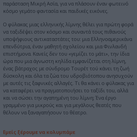
παράσταση Μικρή Ασία, για να πλάσουν έναν φωτεινό
κόσμο γεμάτο φαντασία και παιδικές εικόνες.
Ο φύλακας μιας ελληνικής λίμνης θέλει για πρώτη φορά
να ταξιδέψει στον κόσμο και συναντά τους πιθανούς
υποψήφιους αντικαταστάτες του: μια Ελληνοαμερικάνα
επενδύτρια, έναν μαθητή σχολείου και μια Φινλανδή
επιστήμονα. Κανείς δεν του «γεμίζει το μάτι», την ίδια
ώρα που μια άγνωστη κηλίδα εμφανίζεται στη λίμνη,
ένας βάτραχος με σύνδρομο Τουρέτ τού κάνει τη ζωή
δύσκολη και όλα τα ζώα του υδροβιότοπου ανησυχούν
με αυτές τις ξαφνικές αλλαγές. Τι θα κάνει ο φύλακας για
να καταφέρει να πραγματοποιήσει το ταξίδι του, αλλά
και να σώσει την αγαπημένη του λίμνη; Ένα έργο
γραμμένο για μικρούς και για μεγάλους θεατές που
θέλουν να ξαναγαπήσουν το θέατρο.
Εμείς ξέρουμε να κολυμπάμε