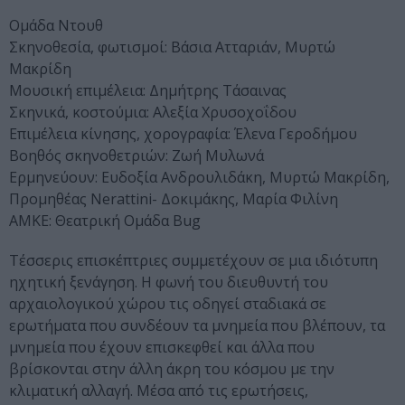
Ομάδα Ντουθ
Σκηνοθεσία, φωτισμοί: Βάσια Ατταριάν, Μυρτώ
Μακρίδη
Μουσική επιμέλεια: Δημήτρης Τάσαινας
Σκηνικά, κοστούμια: Αλεξία Χρυσοχοΐδου
Επιμέλεια κίνησης, χορογραφία: Έλενα Γεροδήμου
Βοηθός σκηνοθετριών: Ζωή Μυλωνά
Ερμηνεύουν: Ευδοξία Ανδρουλιδάκη, Μυρτώ Μακρίδη,
Προμηθέας Nerattini- Δοκιμάκης, Μαρία Φιλίνη
ΑΜΚΕ: Θεατρική Ομάδα Bug
Τέσσερις επισκέπτριες συμμετέχουν σε μια ιδιότυπη
ηχητική ξενάγηση. Η φωνή του διευθυντή του
αρχαιολογικού χώρου τις οδηγεί σταδιακά σε
ερωτήματα που συνδέουν τα μνημεία που βλέπουν, τα
μνημεία που έχουν επισκεφθεί και άλλα που
βρίσκονται στην άλλη άκρη του κόσμου με την
κλιματική αλλαγή. Μέσα από τις ερωτήσεις,