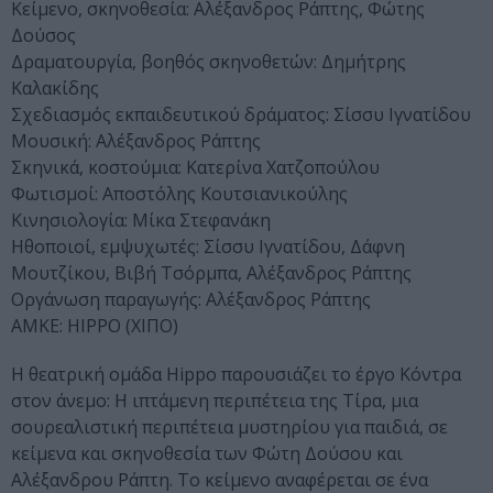
Κείμενο, σκηνοθεσία: Αλέξανδρος Ράπτης, Φώτης
Δούσος
Δραματουργία, βοηθός σκηνοθετών: Δημήτρης
Καλακίδης
Σχεδιασμός εκπαιδευτικού δράματος: Σίσσυ Ιγνατίδου
Μουσική: Αλέξανδρος Ράπτης
Σκηνικά, κοστούμια: Κατερίνα Χατζοπούλου
Φωτισμοί: Αποστόλης Κουτσιανικούλης
Κινησιολογία: Μίκα Στεφανάκη
Ηθοποιοί, εμψυχωτές: Σίσσυ Ιγνατίδου, Δάφνη
Μουτζίκου, Βιβή Τσόρμπα, Αλέξανδρος Ράπτης
Οργάνωση παραγωγής: Αλέξανδρος Ράπτης
ΑΜΚΕ: ΗΙΡΡΟ (ΧΙΠΟ)
Η θεατρική ομάδα Hippo παρουσιάζει το έργο Κόντρα
στον άνεμο: Η ιπτάμενη περιπέτεια της Τίρα, μια
σουρεαλιστική περιπέτεια μυστηρίου για παιδιά, σε
κείμενα και σκηνοθεσία των Φώτη Δούσου και
Αλέξανδρου Ράπτη. Το κείμενο αναφέρεται σε ένα