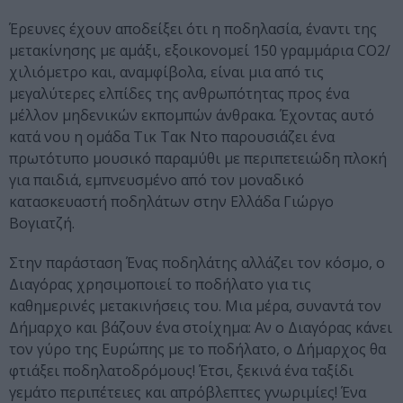
Έρευνες έχουν αποδείξει ότι η ποδηλασία, έναντι της
μετακίνησης με αμάξι, εξοικονομεί 150 γραμμάρια CO2/
χιλιόμετρο και, αναμφίβολα, είναι μια από τις
μεγαλύτερες ελπίδες της ανθρωπότητας προς ένα
μέλλον μηδενικών εκπομπών άνθρακα. Έχοντας αυτό
κατά νου η ομάδα Τικ Τακ Ντο παρουσιάζει ένα
πρωτότυπο μουσικό παραμύθι με περιπετειώδη πλοκή
για παιδιά, εμπνευσμένο από τον μοναδικό
κατασκευαστή ποδηλάτων στην Ελλάδα Γιώργο
Βογιατζή.
Στην παράσταση Ένας ποδηλάτης αλλάζει τον κόσμο, ο
Διαγόρας χρησιμοποιεί το ποδήλατο για τις
καθημερινές μετακινήσεις του. Μια μέρα, συναντά τον
Δήμαρχο και βάζουν ένα στοίχημα: Αν ο Διαγόρας κάνει
τον γύρο της Ευρώπης με το ποδήλατο, ο Δήμαρχος θα
φτιάξει ποδηλατοδρόμους! Έτσι, ξεκινά ένα ταξίδι
γεμάτο περιπέτειες και απρόβλεπτες γνωριμίες! Ένα