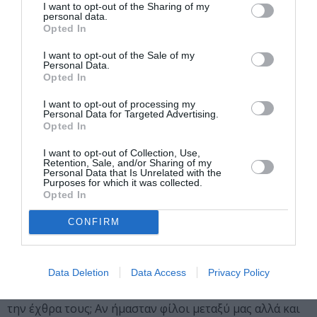
Μια διαδραστική μουσικοθεατρική παράσταση, το νέο
I want to opt-out of the Sharing of my
personal data.
έργο Εμείς ξέρουμε να κολυμπάμε έρχεται να
Opted In
συναρπάσει μικρούς και μεγάλους. Η υπόθεση έχει ως
εξής: Το 2053 οι πάγοι έχουν λιώσει και όλος ο
I want to opt-out of the Sale of my
Personal Data.
πλανήτης έχει βυθιστεί κάτω από το νερό. Μικρές
Opted In
επιφάνειες γης έχουν διασωθεί και μία από αυτές είναι
I want to opt-out of processing my
το Μινωικό Ανάκτορο Ζάκρου. Εκεί φτάνει μια πολική
Personal Data for Targeted Advertising.
αρκούδα ψάχνοντας για τροφή. Η Άρτεμις, ένα
Opted In
κοριτσάκι, το σκάει από το σπίτι της για να τη βρει και
I want to opt-out of Collection, Use,
να τη σώσει. Με τη βοήθεια μιας μέλισσας, η περιπέτεια
Retention, Sale, and/or Sharing of my
Personal Data that Is Unrelated with the
ξεκινά!
Purposes for which it was collected.
Opted In
Σε αυτή την ιστορία ο αρκούδος κατηγορεί τους
ανθρώπους για την οικολογική καταστροφή, η μέλισσα
CONFIRM
είναι θυμωμένη με τις αρκούδες που τρώνε το μέλι
τους και η Άρτεμις με τους γονείς της που δεν την
Data Deletion
Data Access
Privacy Policy
άφηναν να φύγει για να βρει την αρκούδα. Θα
καταφέρουν οι ήρωές μας να ξεπεράσουν τον θυμό και
την έχθρα τους; Αν ήμασταν φίλοι μεταξύ μας αλλά και