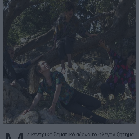
ε κεντρικό θεματικό άξονα το φλέγον ζήτημα