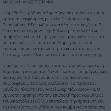
ΑΜΚΕ: ΜΗ ΑΝΑΣΤΡΕΨΙΜΟΙ
Η ομάδα Ονειρόδραμα δημιούργησε μια διακειμενική
πρότυπη περφόρμανς με τίτλο Ο εφιάλτης της
Περσεφόνης #Τσερνόμπιλ για όλη την οικογένεια. Σε
ένα ουτοπικό άχρονο περιβάλλον μπορούν όλα να
συμβούν, εκεί που η πραγματικότητα μπλέκεται με το
φανταστικό, εκεί που το πρόβλημα γίνεται τόσο
κρίσιμο και μη αντιμετωπίσιμο, εκεί τότε αρχίζει και
λειτουργεί ένας άλλος μηχανισμός αυτοσυντήρησης.
Ο μύθος της Περσεφόνης κατά τον Ομηρικό ύμνο στη
Δήμητρα, η ποίηση του Νίκου Γκάτσου, οι πραγματικές
μαρτυρίες του Τσερνόμπιλ της νομπελίστριας
συγγραφέως Σβετλάνας Αλεξίεβιτς, Τα παιδιά του
γαλάζιου πλανήτη του Αντρί Σνερ Μάγκνασον και Ο
ύμνος της αγάπης από την επιστολή προς Κορινθίους
του Αποστόλου Παύλου αποτελούν την έμπνευση και
τα εργαλεία που συνθέτουν τον καμβά για να τεθεί στο